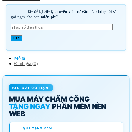
Hãy để lại
SĐT, chuyên viên tư vấn
của chúng tôi sẽ
gọi ngay cho bạn
miễn phí!
Mô tả
Đánh giá (0)
ƯU ĐÃI CÓ HẠN
MUA MÁY CHẤM CÔNG
TẶNG NGAY
PHẦN MỀM NỀN
WEB
QUÀ TẶNG KÈM