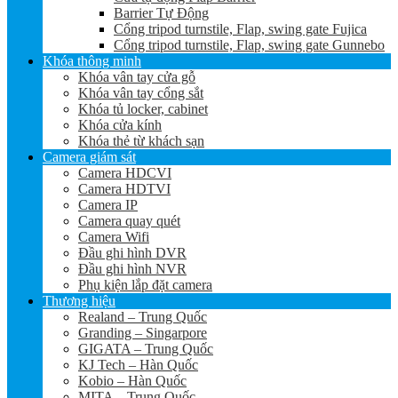
Barrier Tự Động
Cổng tripod turnstile, Flap, swing gate Fujica
Cổng tripod turnstile, Flap, swing gate Gunnebo
Khóa thông minh
Khóa vân tay cửa gỗ
Khóa vân tay cổng sắt
Khóa tủ locker, cabinet
Khóa cửa kính
Khóa thẻ từ khách sạn
Camera giám sát
Camera HDCVI
Camera HDTVI
Camera IP
Camera quay quét
Camera Wifi
Đầu ghi hình DVR
Đầu ghi hình NVR
Phụ kiện lắp đặt camera
Thương hiệu
Realand – Trung Quốc
Granding – Singarpore
GIGATA – Trung Quốc
KJ Tech – Hàn Quốc
Kobio – Hàn Quốc
MITA – Trung Quốc