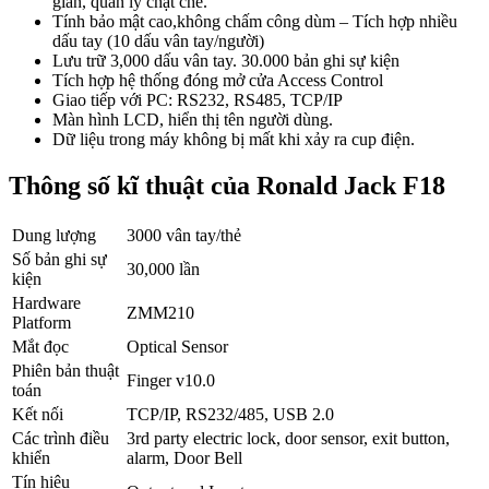
gian, quản lý chặt chẽ.
Tính bảo mật cao,không chấm công dùm – Tích hợp nhiều
dấu tay (10 dấu vân tay/người)
Lưu trữ 3,000 dấu vân tay. 30.000 bản ghi sự kiện
Tích hợp hệ thống đóng mở cửa Access Control
Giao tiếp với PC: RS232, RS485, TCP/IP
Màn hình LCD, hiển thị tên người dùng.
Dữ liệu trong máy không bị mất khi xảy ra cup điện.
Thông số kĩ thuật của Ronald Jack F18
Dung lượng
3000 vân tay/thẻ
Số bản ghi sự
30,000 lần
kiện
Hardware
ZMM210
Platform
Mắt đọc
Optical Sensor
Phiên bản thuật
Finger v10.0
toán
Kết nối
TCP/IP, RS232/485, USB 2.0
Các trình điều
3rd party electric lock, door sensor, exit button,
khiển
alarm, Door Bell
Tín hiệu