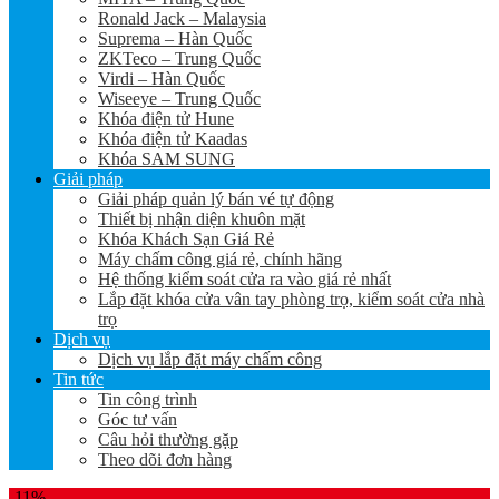
Ronald Jack – Malaysia
Suprema – Hàn Quốc
ZKTeco – Trung Quốc
Virdi – Hàn Quốc
Wiseeye – Trung Quốc
Khóa điện tử Hune
Khóa điện tử Kaadas
Khóa SAM SUNG
Giải pháp
Giải pháp quản lý bán vé tự động
Thiết bị nhận diện khuôn mặt
Khóa Khách Sạn Giá Rẻ
Máy chấm công giá rẻ, chính hãng
Hệ thống kiểm soát cửa ra vào giá rẻ nhất
Lắp đặt khóa cửa vân tay phòng trọ, kiểm soát cửa nhà
trọ
Dịch vụ
Dịch vụ lắp đặt máy chấm công
Tin tức
Tin công trình
Góc tư vấn
Câu hỏi thường gặp
Theo dõi đơn hàng
-11%