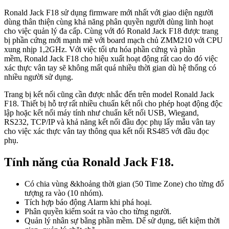
Ronald Jack F18 sử dụng firmware mới nhất với giao diện người
dùng thân thiện cùng khả năng phân quyền người dùng linh hoạt
cho việc quản lý đa cấp. Cùng với đó Ronald Jack F18 được trang
bị phần cứng mới mạnh mẽ với board mạch chủ ZMM210 với CPU
xung nhịp 1,2GHz. Với việc tối ưu hóa phần cứng và phần
mềm, Ronald Jack F18 cho hiệu xuất hoạt động rất cao do đó việc
xác thực vân tay sẽ không mất quá nhiều thời gian dù hệ thống có
nhiều người sử dụng.
Trang bị kết nối cũng cần được nhắc đến trên model Ronald Jack
F18. Thiết bị hỗ trợ rất nhiều chuẩn kết nối cho phép hoạt động độc
lập hoặc kết nối máy tính như chuẩn kết nối USB, Wiegand,
RS232, TCP/IP và khả năng kết nối đầu đọc phụ lấy mẫu vân tay
cho việc xác thực vân tay thông qua kết nối RS485 với đầu đọc
phụ.
Tính năng của Ronald Jack F18.
Có chia vùng &khoảng thời gian (50 Time Zone) cho từng đố
tượng ra vào (10 nhóm).
Tích hợp báo động Alarm khi phá hoại.
Phân quyền kiểm soát ra vào cho từng người.
Quản lý nhân sự bằng phần mềm. Dể sử dụng, tiết kiệm thời