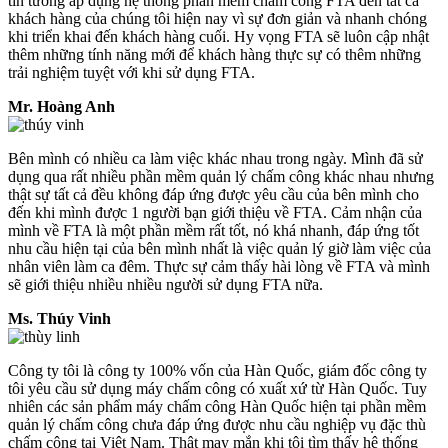
tin tưởng áp dụng hệ thống phần mềm chấm công FTA đến tất cả
khách hàng của chúng tôi hiện nay vì sự đơn giản và nhanh chóng
khi triển khai đến khách hàng cuối. Hy vọng FTA sẽ luôn cập nhật
thêm những tính năng mới để khách hàng thực sự có thêm những
trải nghiệm tuyệt với khi sử dụng FTA.
Mr. Hoàng Anh
Bên mình có nhiều ca làm việc khác nhau trong ngày. Mình đã sử
dụng qua rất nhiều phần mềm quản lý chấm công khác nhau nhưng
thật sự tất cả đều không đáp ứng được yêu cầu của bên mình cho
đến khi mình được 1 người bạn giới thiệu về FTA. Cảm nhận của
mình về FTA là một phần mềm rất tốt, nó khá nhanh, đáp ứng tốt
nhu cầu hiện tại của bên mình nhất là việc quản lý giờ làm việc của
nhân viên làm ca đêm. Thực sự cảm thấy hài lòng về FTA và mình
sẽ giới thiệu nhiều nhiều người sử dụng FTA nữa.
Ms. Thúy Vinh
Công ty tôi là công ty 100% vốn của Hàn Quốc, giám đốc công ty
tôi yêu cầu sử dụng máy chấm công có xuất xứ từ Hàn Quốc. Tuy
nhiên các sản phẩm máy chấm công Hàn Quốc hiện tại phần mềm
quản lý chấm công chưa đáp ứng được nhu cầu nghiệp vụ đặc thù
chấm công tại Việt Nam. Thật may mắn khi tôi tìm thấy hệ thống