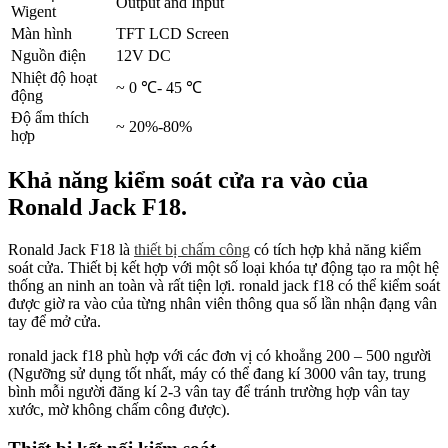
Output and Input
Wigent
Màn hình
TFT LCD Screen
Nguồn điện
12V DC
Nhiệt độ hoạt
~ 0 ℃- 45 ℃
động
Độ ẩm thích
~ 20%-80%
hợp
Khả năng kiểm soát cửa ra vào của
Ronald Jack F18.
Ronald Jack F18 là
thiết bị chấm công
có tích hợp khả năng kiểm
soát cửa. Thiết bị kết hợp với một số loại khóa tự động tạo ra một hệ
thống an ninh an toàn và rất tiện lợi. ronald jack f18 có thể kiểm soát
được giờ ra vào của từng nhân viên thông qua số lần nhận đạng vân
tay để mở cửa.
ronald jack f18 phù hợp với các đơn vị có khoẳng 200 – 500 người
(Ngưỡng sử dụng tốt nhất, máy có thể đang kí 3000 vân tay, trung
bình mỗi người đăng kí 2-3 vân tay để tránh trường hợp vân tay
xước, mờ không chấm công được).