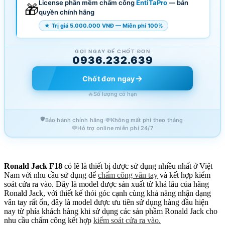
License phần mềm chấm công
EntiTaPro
— bản
🎁
quyền chính hãng
★ Trị giá 5.000.000 VNĐ — Miễn phí 100%
GỌI NGAY ĐỂ CHỐT ĐƠN
0936.232.639
→
Chốt đơn ngay
🔥
Số lượng có hạn
🛡️
·
·
Bảo hành chính hãng
💸
Không mất phí theo tháng
💬
Hỗ trợ online miễn phí 24/7
Ronald Jack F18
có lẽ là thiết bị được sử dụng nhiều nhất ở Việt
Nam với nhu cầu sử dụng để
chấm công vân tay
và kết hợp kiểm
soát cửa ra vào. Đây là model được sản xuất từ khá lâu của hãng
Ronald Jack, với thiết kế thỏi góc cạnh cùng khả năng nhận dạng
vân tay rất ổn, đây là model được ưu tiên sử dụng hàng đầu hiện
nay từ phía khách hàng khi sử dụng các sản phầm Ronald Jack cho
nhu cầu chấm công kết hợp
kiểm soát cửa ra vào.