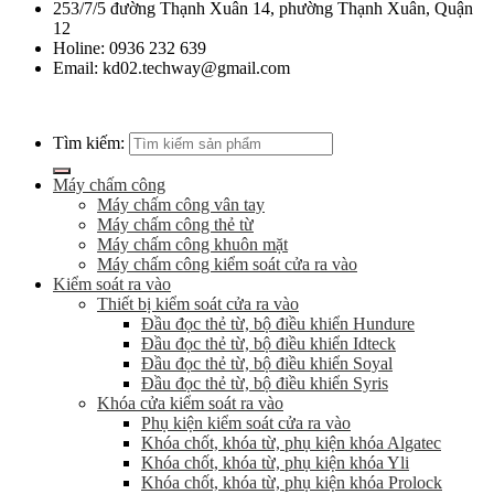
253/7/5 đường Thạnh Xuân 14, phường Thạnh Xuân, Quận
12
Holine: 0936 232 639
Email: kd02.techway@gmail.com
Tìm kiếm:
Máy chấm công
Máy chấm công vân tay
Máy chấm công thẻ từ
Máy chấm công khuôn mặt
Máy chấm công kiểm soát cửa ra vào
Kiểm soát ra vào
Thiết bị kiểm soát cửa ra vào
Đầu đọc thẻ từ, bộ điều khiển Hundure
Đầu đọc thẻ từ, bộ điều khiển Idteck
Đầu đọc thẻ từ, bộ điều khiển Soyal
Đầu đọc thẻ từ, bộ điều khiển Syris
Khóa cửa kiểm soát ra vào
Phụ kiện kiểm soát cửa ra vào
Khóa chốt, khóa từ, phụ kiện khóa Algatec
Khóa chốt, khóa từ, phụ kiện khóa Yli
Khóa chốt, khóa từ, phụ kiện khóa Prolock