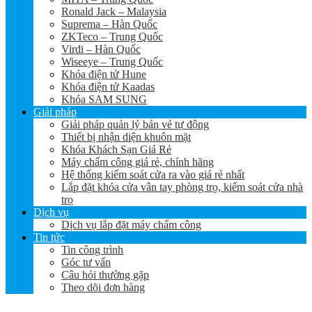
Ronald Jack – Malaysia
Suprema – Hàn Quốc
ZKTeco – Trung Quốc
Virdi – Hàn Quốc
Wiseeye – Trung Quốc
Khóa điện tử Hune
Khóa điện tử Kaadas
Khóa SAM SUNG
Giải pháp
Giải pháp quản lý bán vé tự động
Thiết bị nhận diện khuôn mặt
Khóa Khách Sạn Giá Rẻ
Máy chấm công giá rẻ, chính hãng
Hệ thống kiểm soát cửa ra vào giá rẻ nhất
Lắp đặt khóa cửa vân tay phòng trọ, kiểm soát cửa nhà
trọ
Dịch vụ
Dịch vụ lắp đặt máy chấm công
Tin tức
Tin công trình
Góc tư vấn
Câu hỏi thường gặp
Theo dõi đơn hàng