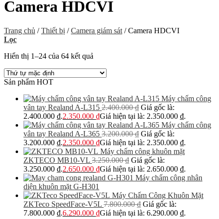
Camera HDCVI
Trang chủ
/
Thiết bị
/
Camera giám sát
/
Camera HDCVI
Lọc
Hiển thị 1–24 của 64 kết quả
Sản phẩm HOT
Máy chấm công
vân tay Realand A-L315
2.400.000
₫
Giá gốc là:
2.400.000 ₫.
2.350.000
₫
Giá hiện tại là: 2.350.000 ₫.
Máy chấm công
vân tay Realand A-L365
3.200.000
₫
Giá gốc là:
3.200.000 ₫.
2.350.000
₫
Giá hiện tại là: 2.350.000 ₫.
Máy chấm công khuôn mặt
ZKTECO MB10-VL
3.250.000
₫
Giá gốc là:
3.250.000 ₫.
2.650.000
₫
Giá hiện tại là: 2.650.000 ₫.
Máy chấm công nhân
diện khuôn mặt G-H301
Máy Chấm Công Khuôn Mặt
ZKTeco SpeedFace-V5L
7.800.000
₫
Giá gốc là:
7.800.000 ₫.
6.290.000
₫
Giá hiện tại là: 6.290.000 ₫.