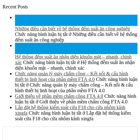
Recent Posts
15
Th6
Những điều cần biết về hệ thống đếm suất ăn công nghiệp
Chức năng bình luận bị tắt
ở Những điều cần biết về hệ thống
đếm suất ăn công nghiệp
15
Th6
Hệ thống đếm suất ăn nhận diện khuôn mặt – nhanh, chính
xác
Chức năng bình luận bị tắt
ở Hệ thống đếm suất ăn nhận
diện khuôn mặt – nhanh, chính xác
Chức năng quản lý máy chấm công – Kết nối & cấu hình
thiết bị linh hoạt của phần mềm FTA 4.0
Chức năng bình luận
bị tắt
ở Chức năng quản lý máy chấm công – Kết nối & cấu
hình thiết bị linh hoạt của phần mềm FTA 4.0
Giới thiệu về phần mềm chấm công FTA 4.0
Chức năng bình
luận bị tắt
ở Giới thiệu về phần mềm chấm công FTA 4.0
Lắp đặt hệ thống kiểm soát cửa F18 cho cửa nhôm kính
xingfa
Chức năng bình luận bị tắt
ở Lắp đặt hệ thống kiểm
soát cửa F18 cho cửa nhôm kính xingfa