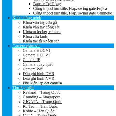
Barrier Tự Động
Cổng tripod turnstile, Flap, swing gate Fujica
Cổng tripod turnstile, Flap, swing gate Gunnebo
Khóa thông minh
Khóa vân tay cửa gỗ
Khóa vân tay cổng sắt
Khóa tủ locker, cabinet
Khóa cửa kính
Khóa thẻ từ khách sạn
Camera giám sát
Camera HDCVI
Camera HDTVI
Camera IP
Camera quay quét
Camera Wifi
Đầu ghi hình DVR
Đầu ghi hình NVR
Phụ kiện lắp đặt camera
Thương hiệu
Realand – Trung Quốc
Granding – Singarpore
GIGATA – Trung Quốc
KJ Tech – Hàn Quốc
Kobio – Hàn Quốc
MITA – Trung Quốc