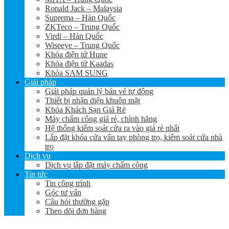
Ronald Jack – Malaysia
Suprema – Hàn Quốc
ZKTeco – Trung Quốc
Virdi – Hàn Quốc
Wiseeye – Trung Quốc
Khóa điện tử Hune
Khóa điện tử Kaadas
Khóa SAM SUNG
Giải pháp
Giải pháp quản lý bán vé tự động
Thiết bị nhận diện khuôn mặt
Khóa Khách Sạn Giá Rẻ
Máy chấm công giá rẻ, chính hãng
Hệ thống kiểm soát cửa ra vào giá rẻ nhất
Lắp đặt khóa cửa vân tay phòng trọ, kiểm soát cửa nhà
trọ
Dịch vụ
Dịch vụ lắp đặt máy chấm công
Tin tức
Tin công trình
Góc tư vấn
Câu hỏi thường gặp
Theo dõi đơn hàng