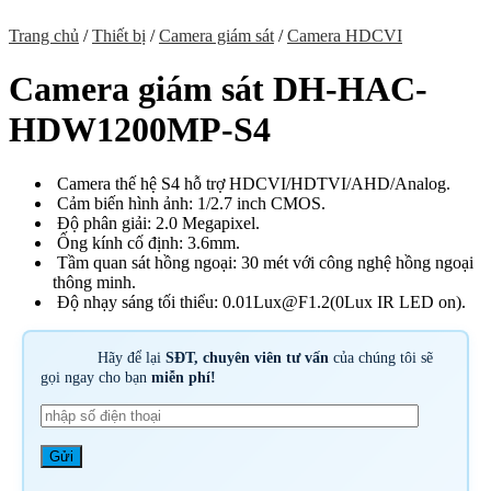
Trang chủ
/
Thiết bị
/
Camera giám sát
/
Camera HDCVI
Camera giám sát DH-HAC-
HDW1200MP-S4
Camera thế hệ S4 hỗ trợ HDCVI/HDTVI/AHD/Analog.
Cảm biến hình ảnh: 1/2.7 inch CMOS.
Độ phân giải: 2.0 Megapixel.
Ống kính cố định: 3.6mm.
Tầm quan sát hồng ngoại: 30 mét với công nghệ hồng ngoại
thông minh.
Độ nhạy sáng tối thiểu: 0.01Lux@F1.2(0Lux IR LED on).
Hãy để lại
SĐT, chuyên viên tư vấn
của chúng tôi sẽ
gọi ngay cho bạn
miễn phí!