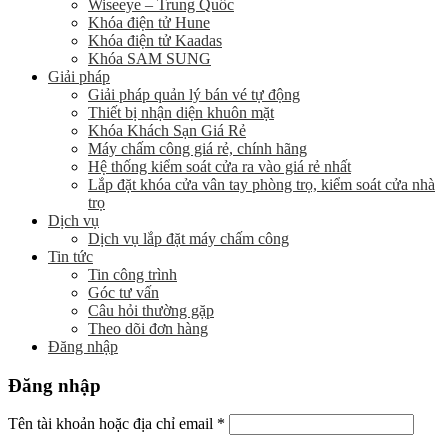
Wiseeye – Trung Quốc
Khóa điện tử Hune
Khóa điện tử Kaadas
Khóa SAM SUNG
Giải pháp
Giải pháp quản lý bán vé tự động
Thiết bị nhận diện khuôn mặt
Khóa Khách Sạn Giá Rẻ
Máy chấm công giá rẻ, chính hãng
Hệ thống kiểm soát cửa ra vào giá rẻ nhất
Lắp đặt khóa cửa vân tay phòng trọ, kiểm soát cửa nhà
trọ
Dịch vụ
Dịch vụ lắp đặt máy chấm công
Tin tức
Tin công trình
Góc tư vấn
Câu hỏi thường gặp
Theo dõi đơn hàng
Đăng nhập
Đăng nhập
Tên tài khoản hoặc địa chỉ email
*