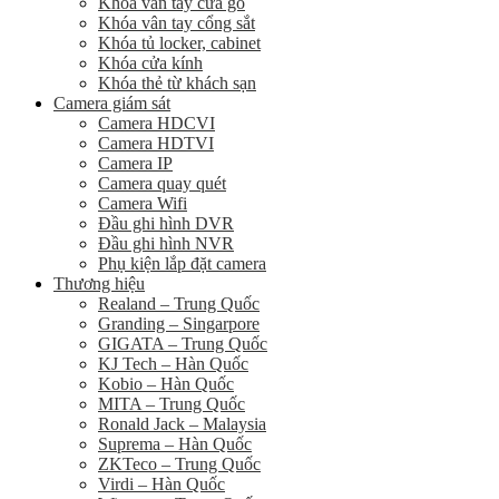
Khóa vân tay cửa gỗ
Khóa vân tay cổng sắt
Khóa tủ locker, cabinet
Khóa cửa kính
Khóa thẻ từ khách sạn
Camera giám sát
Camera HDCVI
Camera HDTVI
Camera IP
Camera quay quét
Camera Wifi
Đầu ghi hình DVR
Đầu ghi hình NVR
Phụ kiện lắp đặt camera
Thương hiệu
Realand – Trung Quốc
Granding – Singarpore
GIGATA – Trung Quốc
KJ Tech – Hàn Quốc
Kobio – Hàn Quốc
MITA – Trung Quốc
Ronald Jack – Malaysia
Suprema – Hàn Quốc
ZKTeco – Trung Quốc
Virdi – Hàn Quốc