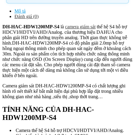
Mô tả
Đánh giá (0)
DH-HAC-HDW1200MP-S4
là
camera giám sát
thế hệ S4 hỗ trợ
HDCVI/HDTVI/AHD/Analog. của thương hiệu DAHUA cho
phân giải HD trên đường truyền analog. Thời gian thực không trễ
hình.DH-HAC-HDW1200MP-S4 có độ phân giải 2.0mp hỗ trợ
hồng ngoại thông minh cho phép quan sát ngày đêm ở khoảng cách
30m. Ngoài ra sản phẩm còn tích hợp nhiều chức năng thông minh
như chức năng OSD (On Screen Display) cung cấp đến người dùng
các menu cài đặt sẵn. Cho phép người dùng cài đặt tham số camera
thực hiện một cách dễ dàng mà không cần sử dụng tới một vi điều
khiển ở bên ngoài.
Camera giám sát DH-HAC-HDW1200MP-S4 có chất lượng ghi
hình rõ nét thiết kế bắt mắt hiện đại phù hợp lắp đặt trong nhiều
không gian như nhà hàng ,siêu thị ,shop thời trang…
TÍNH NĂNG CỦA DH-HAC-
HDW1200MP-S4
Camera thế hệ S4 hỗ trợ HDCVI/HDTVI/AHD/Analog.