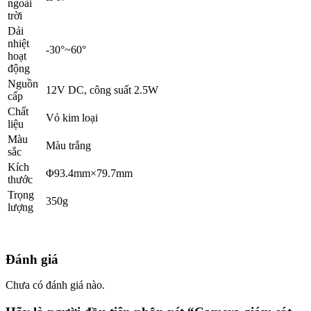
ngoài
trời
Dải
nhiệt
-30°~60°
hoạt
động
Nguồn
12V DC, công suất 2.5W
cấp
Chất
Vỏ kim loại
liệu
Màu
Màu trắng
sắc
Kích
Φ93.4mm×79.7mm
thước
Trọng
350g
lượng
Đánh giá
Chưa có đánh giá nào.