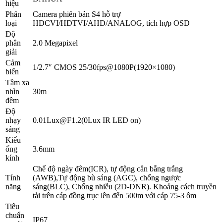
hiệu
Phân
Camera phiên bản S4 hỗ trợ
loại
HDCVI/HDTVI/AHD/ANALOG, tích hợp OSD
Độ
phân
2.0 Megapixel
giải
Cảm
1/2.7″ CMOS 25/30fps@1080P(1920×1080)
biến
Tầm xa
nhìn
30m
đêm
Độ
nhạy
0.01Lux@F1.2(0Lux IR LED on)
sáng
Kiểu
ống
3.6mm
kính
Chế độ ngày đêm(ICR), tự động cân bằng trắng
Tính
(AWB),Tự động bù sáng (AGC), chống ngược
năng
sáng(BLC), Chống nhiễu (2D-DNR). Khoảng cách truyền
tải trên cáp đồng trục lên đến 500m với cáp 75-3 ôm
Tiêu
chuẩn
IP67