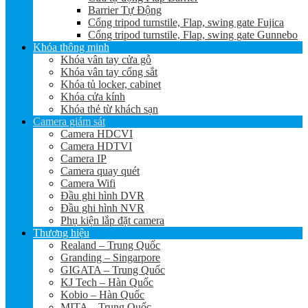
Barrier Tự Động
Cổng tripod turnstile, Flap, swing gate Fujica
Cổng tripod turnstile, Flap, swing gate Gunnebo
Khóa thông minh
Khóa vân tay cửa gỗ
Khóa vân tay cổng sắt
Khóa tủ locker, cabinet
Khóa cửa kính
Khóa thẻ từ khách sạn
Camera giám sát
Camera HDCVI
Camera HDTVI
Camera IP
Camera quay quét
Camera Wifi
Đầu ghi hình DVR
Đầu ghi hình NVR
Phụ kiện lắp đặt camera
Thương hiệu
Realand – Trung Quốc
Granding – Singarpore
GIGATA – Trung Quốc
KJ Tech – Hàn Quốc
Kobio – Hàn Quốc
MITA – Trung Quốc