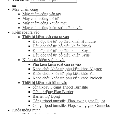
Máy chấm công
Máy chấm công vân tay
Máy chấm công thẻ từ
Máy chấm công khuôn mặt
Máy chấm công kiểm soát cửa ra vào
Kiểm soát ra vào
Thiết bị kiểm soát cửa ra vào
Đầu đọc thẻ từ, bộ điều khiển Hundure
Đầu đọc thẻ từ, bộ điều khiển Idteck
Đầu đọc thẻ từ, bộ điều khiển Soyal
Đầu đọc thẻ từ, bộ điều khiển Syris
Khóa cửa kiểm soát ra vào
Phụ kiện kiểm soát cửa ra vào
Khóa chốt, khóa từ, phụ kiện khóa Algatec
Khóa chốt, khóa từ, phụ kiện khóa Yli
Khóa chốt, khóa từ, phụ kiện khóa Prolock
Thiết bị kiểm soát lối ra vào
cổng xoay 3 càng Tripod Turnstile
Cửa tự động Flap Barrier
Barrier Tự Động
Cổng tripod turnstile, Flap, swing gate Fujica
Cổng tripod turnstile, Flap, swing gate Gunnebo
Khóa thông minh