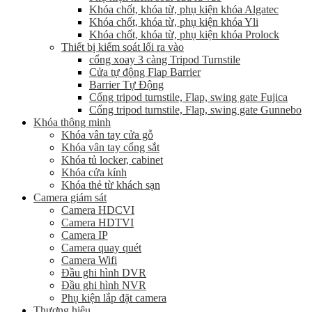
Khóa chốt, khóa từ, phụ kiện khóa Algatec
Khóa chốt, khóa từ, phụ kiện khóa Yli
Khóa chốt, khóa từ, phụ kiện khóa Prolock
Thiết bị kiểm soát lối ra vào
cổng xoay 3 càng Tripod Turnstile
Cửa tự động Flap Barrier
Barrier Tự Động
Cổng tripod turnstile, Flap, swing gate Fujica
Cổng tripod turnstile, Flap, swing gate Gunnebo
Khóa thông minh
Khóa vân tay cửa gỗ
Khóa vân tay cổng sắt
Khóa tủ locker, cabinet
Khóa cửa kính
Khóa thẻ từ khách sạn
Camera giám sát
Camera HDCVI
Camera HDTVI
Camera IP
Camera quay quét
Camera Wifi
Đầu ghi hình DVR
Đầu ghi hình NVR
Phụ kiện lắp đặt camera
Thương hiệu