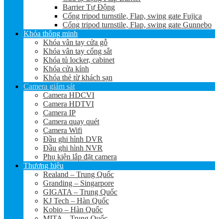
Barrier Tự Động
Cổng tripod turnstile, Flap, swing gate Fujica
Cổng tripod turnstile, Flap, swing gate Gunnebo
Khóa thông minh
Khóa vân tay cửa gỗ
Khóa vân tay cổng sắt
Khóa tủ locker, cabinet
Khóa cửa kính
Khóa thẻ từ khách sạn
Camera giám sát
Camera HDCVI
Camera HDTVI
Camera IP
Camera quay quét
Camera Wifi
Đầu ghi hình DVR
Đầu ghi hình NVR
Phụ kiện lắp đặt camera
Thương hiệu
Realand – Trung Quốc
Granding – Singarpore
GIGATA – Trung Quốc
KJ Tech – Hàn Quốc
Kobio – Hàn Quốc
MITA – Trung Quốc