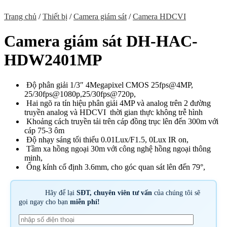
Trang chủ
/
Thiết bị
/
Camera giám sát
/
Camera HDCVI
Camera giám sát DH-HAC-
HDW2401MP
Độ phân giải 1/3″ 4Megapixel CMOS 25fps@4MP,
25/30fps@1080p,25/30fps@720p,
Hai ngõ ra tín hiệu phân giải 4MP và analog trên 2 đường
truyền analog và HDCVI t
hời gian thực không trễ hình
Khoảng cách truyền tải trên cáp đồng trục lên đến 300m với
cáp 75-3 ôm
Độ nhạy sáng tối thiểu 0.01Lux/F1.5, 0Lux IR on,
Tầm xa hồng ngoại 30m với công nghệ hồng ngoại thông
minh,
Ống kính cố định 3.6mm, cho góc quan sát lên đến 79°,
Hãy để lại
SĐT, chuyên viên tư vấn
của chúng tôi sẽ
gọi ngay cho bạn
miễn phí!