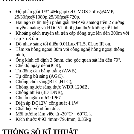
Độ phân giải 1/3″ 4Megapixel CMOS 25fps@4MP,
25/30fps@1080p,25/30fps@720p,
Hai ngõ ra tín hiệu phân giải 4MP và analog trên 2 đường
truyền analog và HDCVI t
hời gian thực không trễ hình
Khoảng cách truyền tải trên cáp đồng trục lên đến 300m với
cáp 75-3 ôm
Độ nhạy sáng tối thiểu 0.01Lux/F1.5, 0Lux IR on,
Tầm xa hồng ngoại 30m với công nghệ hồng ngoại thông
minh,
Ống kính cố định 3.6mm, cho góc quan sát lên đến 79°,
Chế độ ngày đêm(ICR),
Tự động cân bằng trắng (AWB),
Tự động bù sáng (AGC),
Chống chói sáng(BLC,HLC),
Chống ngược sáng thực WDR 120dB,
Chống nhiễu (3D-DNR),
Chuẩn ngâm nước IP67
Điện áp DC12V, công suất 4,1W
Chất liệu vỏ nhôm đúc,
Môi trường làm việc từ -30°C~+60°C, k
Kích thước Φ93.4mm×79.4mm, 0.35kg
THÔNG SỐ KĨ THUẬT