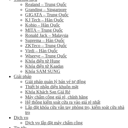
Realand – Trung Quốc
Granding – Singarpore
GIGATA – Trung Quốc
KJ Tech – Hàn Quốc
Kobio – Hàn Quốc
MITA – Trung Quốc
Ronald Jack – Malaysia
Suprema – Hàn Quốc
ZKTeco – Trung Quốc
Virdi – Hàn Quốc
Wiseeye – Trung Quốc
Khóa điện tử Hune
Khóa điện tử Kaadas
Khóa SAM SUNG
Giải pháp
Giải pháp quản lý bán vé tự động
Thiết bị nhận diện khuôn mặt
Khóa Khách Sạn Giá Rẻ
Máy chấm công giá rẻ, chính hãng
Hệ thống kiểm soát cửa ra vào giá rẻ nhất
Lắp đặt khóa cửa vân tay phòng trọ, kiểm soát cửa nhà
trọ
Dịch vụ
Dịch vụ lắp đặt máy chấm công
Tin tức