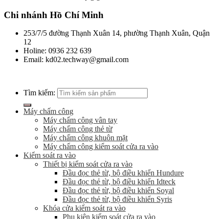
Chi nhánh Hồ Chí Minh
253/7/5 đường Thạnh Xuân 14, phường Thạnh Xuân, Quận
12
Holine: 0936 232 639
Email: kd02.techway@gmail.com
Tìm kiếm:
Máy chấm công
Máy chấm công vân tay
Máy chấm công thẻ từ
Máy chấm công khuôn mặt
Máy chấm công kiểm soát cửa ra vào
Kiểm soát ra vào
Thiết bị kiểm soát cửa ra vào
Đầu đọc thẻ từ, bộ điều khiển Hundure
Đầu đọc thẻ từ, bộ điều khiển Idteck
Đầu đọc thẻ từ, bộ điều khiển Soyal
Đầu đọc thẻ từ, bộ điều khiển Syris
Khóa cửa kiểm soát ra vào
Phụ kiện kiểm soát cửa ra vào