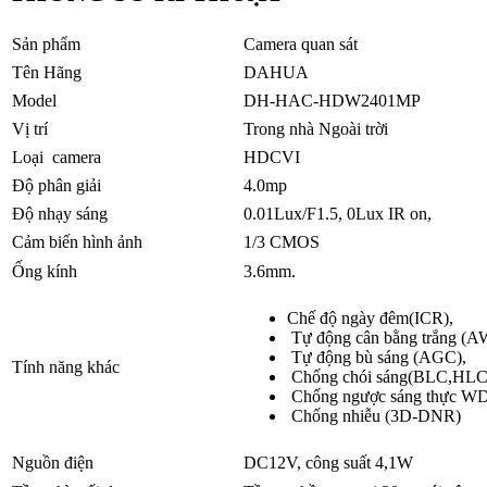
Sản phẩm
Camera quan sát
Tên Hãng
DAHUA
Model
DH-HAC-HDW2401MP
Vị trí
Trong nhà Ngoài trời
Loại camera
HDCVI
Độ phân giải
4.0mp
Độ nhạy sáng
0.01Lux/F1.5, 0Lux IR on,
Cảm biến hình ảnh
1/3 CMOS
Ống kính
3.6mm.
Chế độ ngày đêm(ICR),
Tự động cân bằng trắng (A
Tự động bù sáng (AGC),
Tính năng khác
Chống chói sáng(BLC,HLC
Chống ngược sáng thực W
Chống nhiễu (3D-DNR)
Nguồn điện
DC12V, công suất 4,1W