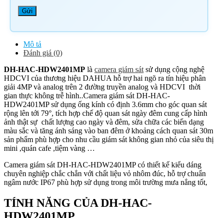
Mô tả
Đánh giá (0)
DH-HAC-HDW2401MP
là
camera giám sát
sử dụng cộng nghệ
HDCVI của thương hiệu DAHUA hỗ trợ h
ai ngõ ra tín hiệu phân
giải 4MP và analog trên 2 đường truyền analog và HDCVI t
hời
gian thực không trễ hình..Camera giám sát DH-HAC-
HDW2401MP sử dụng ống kính có định 3.6mm cho góc quan sát
rộng lên tới 79°, tích hợp chế độ quan sát ngày đêm cung cấp hình
ảnh thật sự chất lượng cao ngày và đêm, sửa chữa các biến dạng
màu sắc và tăng ánh sáng vào ban đêm ở khoảng cách quan sát 30m
sản phẩm phù hợp cho nhu cầu giám sát không gian nhỏ của siêu thị
mini ,quán cafe ,tiệm vàng …
Camera giám sát DH-HAC-HDW2401MP có thiết kế kiểu dáng
chuyên nghiệp chắc chắn với c
hất liệu vỏ nhôm đúc, hỗ trợ c
huẩn
ngâm nước IP67 phù hợp sử dụng trong môi trường mưa nắng tốt,
TÍNH NĂNG CỦA DH-HAC-
HDW2401MP