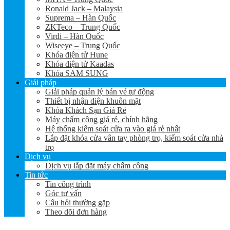
Ronald Jack – Malaysia
Suprema – Hàn Quốc
ZKTeco – Trung Quốc
Virdi – Hàn Quốc
Wiseeye – Trung Quốc
Khóa điện tử Hune
Khóa điện tử Kaadas
Khóa SAM SUNG
Giải pháp
Giải pháp quản lý bán vé tự động
Thiết bị nhận diện khuôn mặt
Khóa Khách Sạn Giá Rẻ
Máy chấm công giá rẻ, chính hãng
Hệ thống kiểm soát cửa ra vào giá rẻ nhất
Lắp đặt khóa cửa vân tay phòng trọ, kiểm soát cửa nhà
trọ
Dịch vụ
Dịch vụ lắp đặt máy chấm công
Tin tức
Tin công trình
Góc tư vấn
Câu hỏi thường gặp
Theo dõi đơn hàng