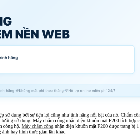
NG
M NỀN WEB
hính hãng
·
·
ính hãng
💸
Không mất phí theo tháng
💬
Hỗ trợ online miễn phí 24/7
p sử dụng bởi sự tiện lợi cũng như tính năng nổi bật của nó. Chấm c
tin tưởng sử dụng. Máy chấm công nhận diện khuôn mặt F200 tích hợp 
ấm công hộ.
Máy chấm công
nhận diện khuôn mặt F200 được trang bị 1 c
ảnh hay hình thức gian lận khác.