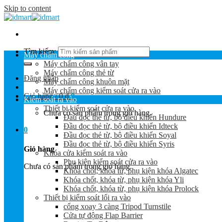
Skip to content
Tìm kiếm:
Máy chấm công
Máy chấm công vân tay
Máy chấm công thẻ từ
Đăng nhập
Máy chấm công khuôn mặt
Máy chấm công kiểm soát cửa ra vào
Giỏ hàng /
0
₫
0
Kiểm soát ra vào
Thiết bị kiểm soát cửa ra vào
Chưa có sản phẩm trong giỏ hàng.
Đầu đọc thẻ từ, bộ điều khiển Hundure
Đầu đọc thẻ từ, bộ điều khiển Idteck
0
Đầu đọc thẻ từ, bộ điều khiển Soyal
Đầu đọc thẻ từ, bộ điều khiển Syris
Giỏ hàng
Khóa cửa kiểm soát ra vào
Phụ kiện kiểm soát cửa ra vào
Chưa có sản phẩm trong giỏ hàng.
Khóa chốt, khóa từ, phụ kiện khóa Algatec
Khóa chốt, khóa từ, phụ kiện khóa Yli
Khóa chốt, khóa từ, phụ kiện khóa Prolock
Thiết bị kiểm soát lối ra vào
cổng xoay 3 càng Tripod Turnstile
Cửa tự động Flap Barrier