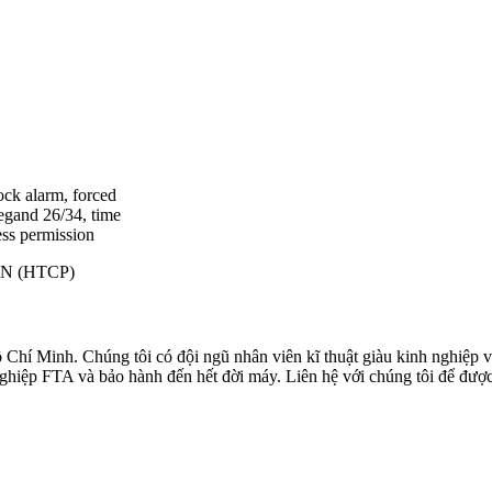
ock alarm, forced
egand 26/34, time
ess permission
N (HTCP)
Chí Minh. Chúng tôi có đội ngũ nhân viên kĩ thuật giàu kinh nghiệp và
hiệp FTA và bảo hành đến hết đời máy. Liên hệ với chúng tôi để được