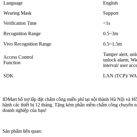
Language
English
Wearing Mask
Support
Verification Time
<1s
Recognition Range
0.5~3m
Vivo Recognition Range
0.5~1.5m
Tamper alert, unl
Access Control
unlock alarm, Wi
Function
interval/ user acc
SDK
LAN (TCP)/ WA
IDMart hỗ trợ lắp đặt chấm công miễn phí tại nội thành Hà Nội và Hồ 
hành các thiết bị 12 tháng. Tặng kèm phần mềm chấm công chuyên ng
doanh nghiệp của bạn!
Sản phẩm liên quan: