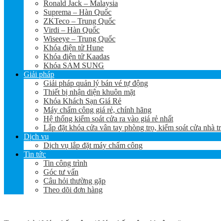
Ronald Jack – Malaysia
Suprema – Hàn Quốc
ZKTeco – Trung Quốc
Virdi – Hàn Quốc
Wiseeye – Trung Quốc
Khóa điện tử Hune
Khóa điện tử Kaadas
Khóa SAM SUNG
Giải pháp
Giải pháp quản lý bán vé tự động
Thiết bị nhận diện khuôn mặt
Khóa Khách Sạn Giá Rẻ
Máy chấm công giá rẻ, chính hãng
Hệ thống kiểm soát cửa ra vào giá rẻ nhất
Lắp đặt khóa cửa vân tay phòng trọ, kiểm soát cửa nhà t
Dịch vụ
Dịch vụ lắp đặt máy chấm công
Tin tức
Tin công trình
Góc tư vấn
Câu hỏi thường gặp
Theo dõi đơn hàng