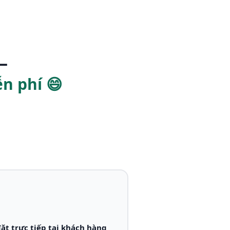
—
n phí 😄
ặt trực tiếp tại khách hàng