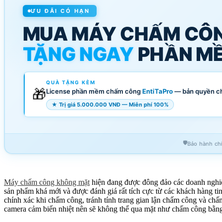
ƯU ĐÃI CÓ HẠN
MUA MÁY CHẤM CÔ
TẶNG NGAY
PHẦN MỀ
QUÀ TẶNG KÈM
🎁
License phần mềm chấm công
EntiTaPro
— bản quyền c
★ Trị giá 5.000.000 VNĐ — Miễn phí 100%
🛡️
Bảo hành ch
Máy chấm công không mặt
hiện đang được đông đảo các doanh nghiệ
sản phẩm khá mới và được đánh giá rất tích cực từ các khách hàng 
chính xác khi chấm công, tránh tính trang gian lận chấm công và ch
camera cảm biến nhiệt nên sẽ không thể qua mặt như chấm công bằng 