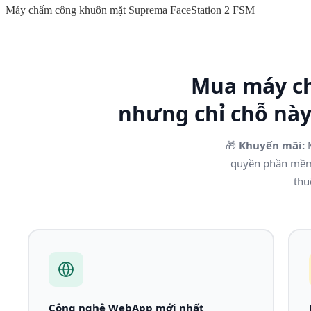
Máy chấm công khuôn mặt Suprema FaceStation 2 FSM
Mua máy ch
nhưng chỉ chỗ nà
🎁
Khuyến mãi:
M
quyền phần m
thu
Công nghệ WebApp mới nhất