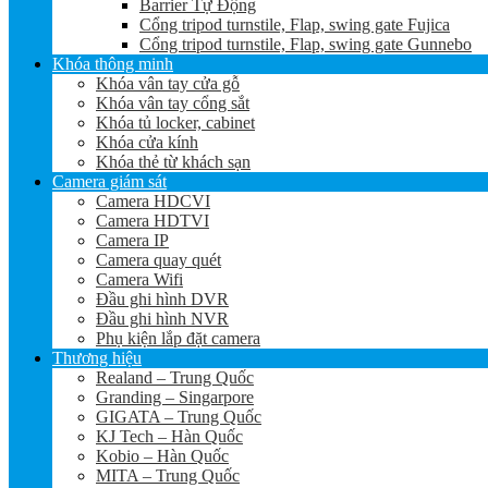
Barrier Tự Động
Cổng tripod turnstile, Flap, swing gate Fujica
Cổng tripod turnstile, Flap, swing gate Gunnebo
Khóa thông minh
Khóa vân tay cửa gỗ
Khóa vân tay cổng sắt
Khóa tủ locker, cabinet
Khóa cửa kính
Khóa thẻ từ khách sạn
Camera giám sát
Camera HDCVI
Camera HDTVI
Camera IP
Camera quay quét
Camera Wifi
Đầu ghi hình DVR
Đầu ghi hình NVR
Phụ kiện lắp đặt camera
Thương hiệu
Realand – Trung Quốc
Granding – Singarpore
GIGATA – Trung Quốc
KJ Tech – Hàn Quốc
Kobio – Hàn Quốc
MITA – Trung Quốc