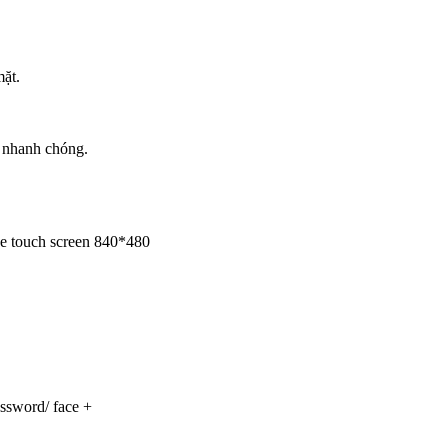
ặt.
 nhanh chóng.
ve touch screen 840*480
ssword/ face +