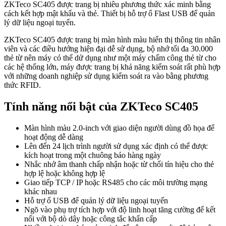
ZKTeco SC405 được trang bị nhiêu phương thức xác minh bằng
cách kết hợp mật khẩu và thẻ. Thiết bị hỗ trợ ổ Flast USB để quản
lý dữ liệu ngoại tuyến.
ZKTeco SC405 được trang bị màn hình màu hiển thị thông tin nhân
viên và các điều hướng hiện đại dễ sử dụng, bộ nhớ tối đa 30.000
thẻ từ nên máy có thể dử dụng như một máy chấm công thẻ từ cho
các hệ thống lớn, máy được trang bị khả năng kiểm soát rất phù hợp
với những doanh nghiệp sử dụng kiểm soát ra vào bằng phương
thức RFID.
Tính năng nổi bật của ZKTeco SC405
Màn hình màu 2.0-inch với giao diện người dùng đồ họa để
hoạt động dễ dàng
Lên đến 24 lịch trình người sử dụng xác định có thể được
kích hoạt trong một chuông báo hàng ngày
Nhắc nhở âm thanh chấp nhận hoặc từ chối tín hiệu cho thẻ
hợp lệ hoặc không hợp lệ
Giao tiếp TCP / IP hoặc RS485 cho các môi trường mạng
khác nhau
Hỗ trợ ổ USB để quản lý dữ liệu ngoại tuyến
Ngõ vào phụ trợ tích hợp với độ linh hoạt tăng cường để kết
nối với bộ dò dây hoặc công tắc khẩn cấp