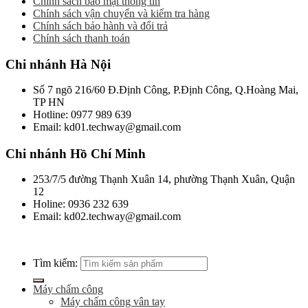
Chính sách bảo mật thông tin
Chính sách vận chuyển và kiểm tra hàng
Chính sách bảo hành và đổi trả
Chính sách thanh toán
Chi nhánh Hà Nội
Số 7 ngõ 216/60 Đ.Định Công, P.Định Công, Q.Hoàng Mai,
TP HN
Hotline: 0977 989 639
Email: kd01.techway@gmail.com
Chi nhánh Hồ Chí Minh
253/7/5 đường Thạnh Xuân 14, phường Thạnh Xuân, Quận
12
Holine: 0936 232 639
Email: kd02.techway@gmail.com
Tìm kiếm:
Máy chấm công
Máy chấm công vân tay