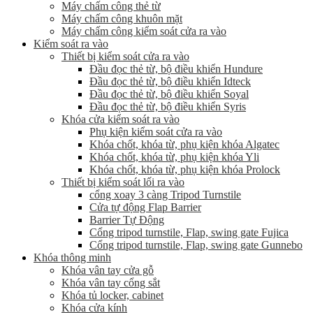
Máy chấm công thẻ từ
Máy chấm công khuôn mặt
Máy chấm công kiểm soát cửa ra vào
Kiểm soát ra vào
Thiết bị kiểm soát cửa ra vào
Đầu đọc thẻ từ, bộ điều khiển Hundure
Đầu đọc thẻ từ, bộ điều khiển Idteck
Đầu đọc thẻ từ, bộ điều khiển Soyal
Đầu đọc thẻ từ, bộ điều khiển Syris
Khóa cửa kiểm soát ra vào
Phụ kiện kiểm soát cửa ra vào
Khóa chốt, khóa từ, phụ kiện khóa Algatec
Khóa chốt, khóa từ, phụ kiện khóa Yli
Khóa chốt, khóa từ, phụ kiện khóa Prolock
Thiết bị kiểm soát lối ra vào
cổng xoay 3 càng Tripod Turnstile
Cửa tự động Flap Barrier
Barrier Tự Động
Cổng tripod turnstile, Flap, swing gate Fujica
Cổng tripod turnstile, Flap, swing gate Gunnebo
Khóa thông minh
Khóa vân tay cửa gỗ
Khóa vân tay cổng sắt
Khóa tủ locker, cabinet
Khóa cửa kính