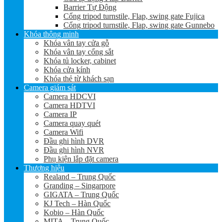
Barrier Tự Động
Cổng tripod turnstile, Flap, swing gate Fujica
Cổng tripod turnstile, Flap, swing gate Gunnebo
Khóa thông minh
Khóa vân tay cửa gỗ
Khóa vân tay cổng sắt
Khóa tủ locker, cabinet
Khóa cửa kính
Khóa thẻ từ khách sạn
Camera giám sát
Camera HDCVI
Camera HDTVI
Camera IP
Camera quay quét
Camera Wifi
Đầu ghi hình DVR
Đầu ghi hình NVR
Phụ kiện lắp đặt camera
Thương hiệu
Realand – Trung Quốc
Granding – Singarpore
GIGATA – Trung Quốc
KJ Tech – Hàn Quốc
Kobio – Hàn Quốc
MITA – Trung Quốc