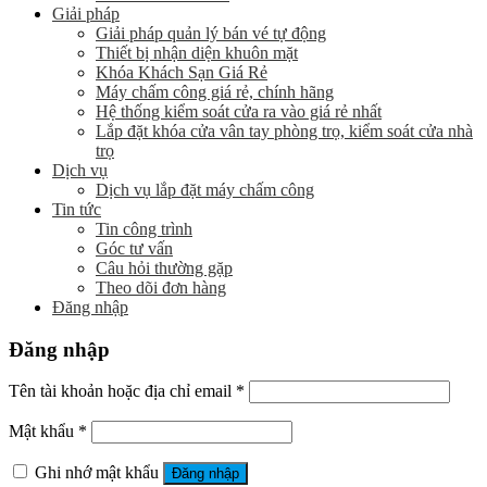
Giải pháp
Giải pháp quản lý bán vé tự động
Thiết bị nhận diện khuôn mặt
Khóa Khách Sạn Giá Rẻ
Máy chấm công giá rẻ, chính hãng
Hệ thống kiểm soát cửa ra vào giá rẻ nhất
Lắp đặt khóa cửa vân tay phòng trọ, kiểm soát cửa nhà
trọ
Dịch vụ
Dịch vụ lắp đặt máy chấm công
Tin tức
Tin công trình
Góc tư vấn
Câu hỏi thường gặp
Theo dõi đơn hàng
Đăng nhập
Đăng nhập
Tên tài khoản hoặc địa chỉ email
*
Mật khẩu
*
Ghi nhớ mật khẩu
Đăng nhập