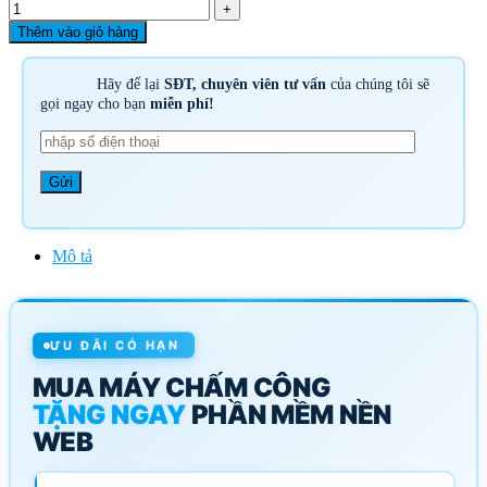
Thêm vào giỏ hàng
Hãy để lại
SĐT, chuyên viên tư vấn
của chúng tôi sẽ
gọi ngay cho bạn
miễn phí!
Mô tả
ƯU ĐÃI CÓ HẠN
MUA MÁY CHẤM CÔNG
TẶNG NGAY
PHẦN MỀM NỀN
WEB