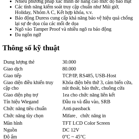
Nhiều phương pháp xác minh để nâng cao mức độ bảo mật
Các tính năng kiểm soát truy cập chuẩn như Múi giờ,
Holiday, Nhóm A C, Kết hợp khóa, v.v.
Báo động Duress cung cấp khả năng bảo vệ hiệu quả chống
lại sự đe dọa của các mối đe dọa
Ngõ vào Tamper Proof và nhiều ngõ ra báo động
Đa ngôn ngữ
Thông số kỹ thuật
Dung lượng thẻ
30.000
Giao dịch
80.000
Giao tiếp
TCP/IP, RS485, USB-Host
Giao diện điều khiển truy
Khóa điện bên thứ 3, cảm biến cửa,
cập cho
nút thoát, báo thức, chuông cửa
Giao diện phụ trợ
1ea cho chức năng liên kết
Tín hiệu Wiegand
Đầu ra và đầu vào, SRB
Chức năng tiêu chuẩn
Anti-passback
Chức năng tùy chọn
Mifare、chức năng in
Màn hình
TFT LCD Color Screen
Nguồn
DC 12V
Độ ẩm
0°C ~ 45°C