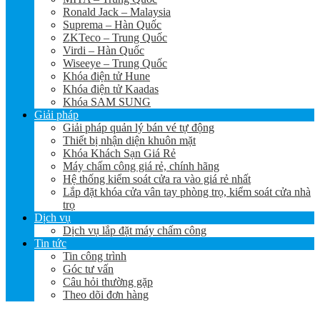
Ronald Jack – Malaysia
Suprema – Hàn Quốc
ZKTeco – Trung Quốc
Virdi – Hàn Quốc
Wiseeye – Trung Quốc
Khóa điện tử Hune
Khóa điện tử Kaadas
Khóa SAM SUNG
Giải pháp
Giải pháp quản lý bán vé tự động
Thiết bị nhận diện khuôn mặt
Khóa Khách Sạn Giá Rẻ
Máy chấm công giá rẻ, chính hãng
Hệ thống kiểm soát cửa ra vào giá rẻ nhất
Lắp đặt khóa cửa vân tay phòng trọ, kiểm soát cửa nhà
trọ
Dịch vụ
Dịch vụ lắp đặt máy chấm công
Tin tức
Tin công trình
Góc tư vấn
Câu hỏi thường gặp
Theo dõi đơn hàng