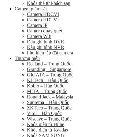
Khóa thẻ từ khách sạn
Camera giám sát
Camera HDCVI
Camera HDTVI
Camera IP
Camera quay quét
Camera Wifi
Đầu ghi hình DVR
Đầu ghi hình NVR
Phụ kiện lắp đặt camera
Thương hiệu
Realand – Trung Quốc
Granding – Singarpore
GIGATA – Trung Quốc
KJ Tech – Hàn Quốc
Kobio – Hàn Quốc
MITA – Trung Quốc
Ronald Jack – Malaysia
Suprema – Hàn Quốc
ZKTeco – Trung Quốc
Virdi – Hàn Quốc
Wiseeye – Trung Quốc
Khóa điện tử Hune
Khóa điện tử Kaadas
Khóa SAM SUNG