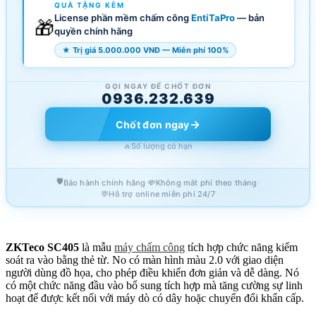
QUÀ TẶNG KÈM
License phần mềm chấm công
EntiTaPro
— bản
🎁
quyền chính hãng
★ Trị giá 5.000.000 VNĐ — Miễn phí 100%
GỌI NGAY ĐỂ CHỐT ĐƠN
0936.232.639
→
Chốt đơn ngay
🔥
Số lượng có hạn
🛡️
·
·
Bảo hành chính hãng
💸
Không mất phí theo tháng
💬
Hỗ trợ online miễn phí 24/7
ZKTeco SC405
là mẫu
máy chấm công
tích hợp chức năng kiểm
soát ra vào bằng thẻ từ. No có màn hình màu 2.0 với giao diện
người dùng đồ họa, cho phép điều khiển đơn giản và dễ dàng. Nó
có một chức năng đầu vào bổ sung tích hợp mà tăng cường sự linh
hoạt để được kết nối với máy dò có dây hoặc chuyển đổi khẩn cấp.