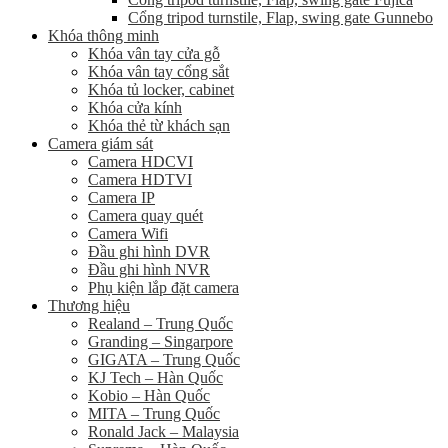
Cổng tripod turnstile, Flap, swing gate Gunnebo
Khóa thông minh
Khóa vân tay cửa gỗ
Khóa vân tay cổng sắt
Khóa tủ locker, cabinet
Khóa cửa kính
Khóa thẻ từ khách sạn
Camera giám sát
Camera HDCVI
Camera HDTVI
Camera IP
Camera quay quét
Camera Wifi
Đầu ghi hình DVR
Đầu ghi hình NVR
Phụ kiện lắp đặt camera
Thương hiệu
Realand – Trung Quốc
Granding – Singarpore
GIGATA – Trung Quốc
KJ Tech – Hàn Quốc
Kobio – Hàn Quốc
MITA – Trung Quốc
Ronald Jack – Malaysia