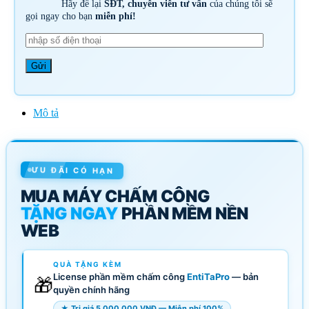
Hãy để lại
SĐT, chuyên viên tư vấn
của chúng tôi sẽ
gọi ngay cho bạn
miễn phí!
Mô tả
ƯU ĐÃI CÓ HẠN
MUA MÁY CHẤM CÔNG
TẶNG NGAY
PHẦN MỀM NỀN
WEB
QUÀ TẶNG KÈM
License phần mềm chấm công
EntiTaPro
— bản
🎁
quyền chính hãng
★ Trị giá 5.000.000 VNĐ — Miễn phí 100%