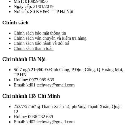
MST: 0108594856
Ngày cấp: 21/01/2019
Nơi cấp: Sở KH&ĐT TP Hà Nội
Chính sách
Chính sách bảo mật thông tin
Chính sách vận chuyển và kiểm tra hàng
Chính sách bảo hành và đổi trả
Chính sách thanh toán
Chi nhánh Hà Nội
Số 7 ngõ 216/60 Đ.Định Công, P.Định Công, Q.Hoàng Mai,
TP HN
Hotline: 0977 989 639
Email: kd01.techway@gmail.com
Chi nhánh Hồ Chí Minh
253/7/5 đường Thạnh Xuân 14, phường Thạnh Xuân, Quận
12
Holine: 0936 232 639
Email: kd02.techway@gmail.com