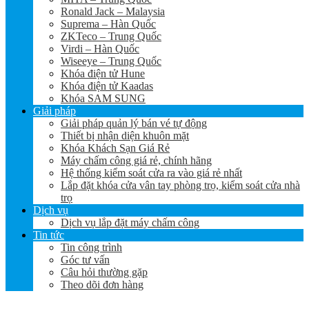
Ronald Jack – Malaysia
Suprema – Hàn Quốc
ZKTeco – Trung Quốc
Virdi – Hàn Quốc
Wiseeye – Trung Quốc
Khóa điện tử Hune
Khóa điện tử Kaadas
Khóa SAM SUNG
Giải pháp
Giải pháp quản lý bán vé tự động
Thiết bị nhận diện khuôn mặt
Khóa Khách Sạn Giá Rẻ
Máy chấm công giá rẻ, chính hãng
Hệ thống kiểm soát cửa ra vào giá rẻ nhất
Lắp đặt khóa cửa vân tay phòng trọ, kiểm soát cửa nhà
trọ
Dịch vụ
Dịch vụ lắp đặt máy chấm công
Tin tức
Tin công trình
Góc tư vấn
Câu hỏi thường gặp
Theo dõi đơn hàng