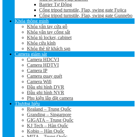
Barrier Tự Động
Cổng tripod turnstile, Flap, swing gate Fujica
Cổng tripod turnstile, Flap, swing gate Gunnebo
Khóa thông minh
Khóa vân tay cửa gỗ
Khóa vân tay cổng sắt
Khóa tủ locker, cabinet
Khóa cửa kính
Khóa thẻ từ khách sạn
Camera giám sát
Camera HDCVI
Camera HDTVI
Camera IP
Camera quay quét
Camera Wifi
Đầu ghi hình DVR
Đầu ghi hình NVR
Phụ kiện lắp đặt camera
Thương hiệu
Realand – Trung Quốc
Granding – Singarpore
GIGATA – Trung Quốc
KJ Tech – Hàn Quốc
Kobio – Hàn Quốc
MITA – Trung Quốc