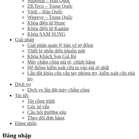
Suprema – Hàn Quốc
ZKTeco – Trung Quốc
Virdi – Hàn Quốc
Wiseeye – Trung Quốc
Khóa điện tử Hune
Khóa điện tử Kaadas
Khóa SAM SUNG
Giải pháp
Giải pháp quản lý bán vé tự động
Thiết bị nhận diện khuôn mặt
Khóa Khách Sạn Giá Rẻ
Máy chấm công giá rẻ, chính hãng
Hệ thống kiểm soát cửa ra vào giá rẻ nhất
Lắp đặt khóa cửa vân tay phòng trọ, kiểm soát cửa nhà
trọ
Dịch vụ
Dịch vụ lắp đặt máy chấm công
Tin tức
Tin công trình
Góc tư vấn
Câu hỏi thường gặp
Theo dõi đơn hàng
Đăng nhập
Đăng nhập