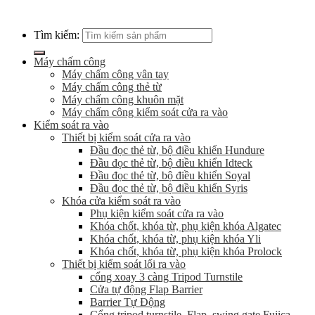
Tìm kiếm:
Máy chấm công
Máy chấm công vân tay
Máy chấm công thẻ từ
Máy chấm công khuôn mặt
Máy chấm công kiểm soát cửa ra vào
Kiểm soát ra vào
Thiết bị kiểm soát cửa ra vào
Đầu đọc thẻ từ, bộ điều khiển Hundure
Đầu đọc thẻ từ, bộ điều khiển Idteck
Đầu đọc thẻ từ, bộ điều khiển Soyal
Đầu đọc thẻ từ, bộ điều khiển Syris
Khóa cửa kiểm soát ra vào
Phụ kiện kiểm soát cửa ra vào
Khóa chốt, khóa từ, phụ kiện khóa Algatec
Khóa chốt, khóa từ, phụ kiện khóa Yli
Khóa chốt, khóa từ, phụ kiện khóa Prolock
Thiết bị kiểm soát lối ra vào
cổng xoay 3 càng Tripod Turnstile
Cửa tự động Flap Barrier
Barrier Tự Động
Cổng tripod turnstile, Flap, swing gate Fujica