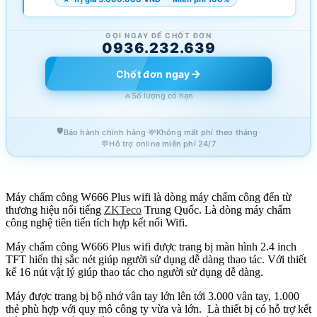
GỌI NGAY ĐỂ CHỐT ĐƠN
0936.232.639
→
Chốt đơn ngay
🔥
Số lượng có hạn
🛡️
·
·
Bảo hành chính hãng
💸
Không mất phí theo tháng
💬
Hỗ trợ online miễn phí 24/7
Máy chấm công W666 Plus wifi là dòng máy chấm công đến từ
thương hiệu nổi tiếng
ZKTeco
Trung Quốc. Là dòng máy chấm
công nghệ tiên tiến tích hợp kết nối Wifi.
Máy chấm công W666 Plus wifi được trang bị màn hình 2.4 inch
TFT hiển thị sắc nét giúp người sử dụng dễ dàng thao tác. Với thiết
kế 16 nút vật lý giúp thao tác cho người sử dụng dễ dàng.
Máy được trang bị bộ nhớ vân tay lớn lên tới 3.000 vân tay, 1.000
thẻ phù hợp với quy mô công ty vừa và lớn. Là thiết bị có hỗ trợ kết