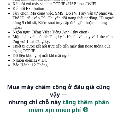
Kết nối với máy vi tính: TCP/IP / USB host / WIFI
Kết nối Exit button
Tùy chọn: Mã công việc, SMS, DSTV, Truy vấn tự phục vụ,
Thẻ ID, đầu vào T9, Chuyển đổi trạng thái tự động, ID người
dùng 9 chữ số, Kiểm soát truy cập đơn giản hoặc chuông
ngoài
Ngôn ngữ: Tiếng Việt / Tiếng Anh ( tùy chọn)
Một nhân viên có thể đăng ký 1-10 dấu vân tay và 1 thẻ cảm
ứng với 1 mã đăng ký.
Thiết bị được kết nối trực tiếp đến máy tính hoặc thông qua
mạng TCP/IP
Dữ liệu không bị mất khi mất nguồn
Nguồn điện:12V DC
Bảo Hành: 12 Tháng
Mua máy chấm công ở đâu giá cũng
vậy —
nhưng chỉ chỗ này
tặng thêm phần
mềm xịn miễn phí 😄