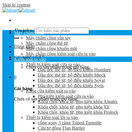
Skip to content
Tìm kiếm:
Máy chấm công
Máy chấm công vân tay
Máy chấm công thẻ từ
Đăng nhập
Máy chấm công khuôn mặt
Máy chấm công kiểm soát cửa ra vào
Giỏ hàng /
0
₫
0
Kiểm soát ra vào
Thiết bị kiểm soát cửa ra vào
Chưa có sản phẩm trong giỏ hàng.
Đầu đọc thẻ từ, bộ điều khiển Hundure
Đầu đọc thẻ từ, bộ điều khiển Idteck
0
Đầu đọc thẻ từ, bộ điều khiển Soyal
Đầu đọc thẻ từ, bộ điều khiển Syris
Giỏ hàng
Khóa cửa kiểm soát ra vào
Phụ kiện kiểm soát cửa ra vào
Chưa có sản phẩm trong giỏ hàng.
Khóa chốt, khóa từ, phụ kiện khóa Algatec
Khóa chốt, khóa từ, phụ kiện khóa Yli
Khóa chốt, khóa từ, phụ kiện khóa Prolock
Thiết bị kiểm soát lối ra vào
cổng xoay 3 càng Tripod Turnstile
Cửa tự động Flap Barrier