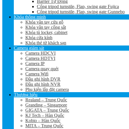
Barrier Tự Động
Cổng tripod turnstile, Flap, swing gate Fujica
Cổng tripod turnstile, Flap, swing gate Gunnebo
Khóa thông minh
Khóa vân tay cửa gỗ
Khóa vân tay cổng sắt
Khóa tủ locker, cabinet
Khóa cửa kính
Khóa thẻ từ khách sạn
Camera giám sát
Camera HDCVI
Camera HDTVI
Camera IP
Camera quay quét
Camera Wifi
Đầu ghi hình DVR
Đầu ghi hình NVR
Phụ kiện lắp đặt camera
Thương hiệu
Realand – Trung Quốc
Granding – Singarpore
GIGATA – Trung Quốc
KJ Tech – Hàn Quốc
Kobio – Hàn Quốc
MITA – Trung Quốc