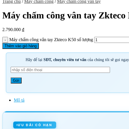
Trang chủ
/
Máy chấm công
/
Máy chấm công vân tay
Máy chấm công vân tay Zkteco
2.790.000
₫
Máy chấm công vân tay Zkteco K50 số lượng
Thêm vào giỏ hàng
Hãy để lại
SĐT, chuyên viên tư vấn
của chúng tôi sẽ gọi nga
Mô tả
ƯU ĐÃI CÓ HẠN