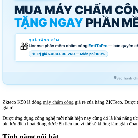
MUA MÁY CHẤM CÔ
TẶNG NGAY
PHẦN MỀ
QUÀ TẶNG KÈM
🎁
License phần mềm chấm công
EntiTaPro
— bản quyền c
★ Trị giá 5.000.000 VNĐ — Miễn phí 100%
🛡️
Bảo hành ch
Zkteco K50 là dòng
máy chấm công
giá rẻ của hãng ZKTeco. Được t
giá rẻ.
Được ứng dụng công nghệ mới nhất hiện nay cùng đó là khả năng tích
pin lưu điện hoạt động được 8h liên tục vì thế sẽ không làm gián đo
Tính năng nổi bật