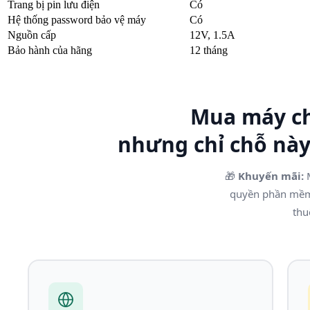
Trang bị pin lưu điện
Có
Hệ thống password bảo vệ máy
Có
Nguồn cấp
12V, 1.5A
Bảo hành của hãng
12 tháng
Mua máy ch
nhưng chỉ chỗ nà
🎁
Khuyến mãi:
M
quyền phần m
thu