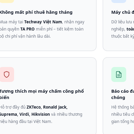
Không mất phí thuê hằng tháng
Máy chủ đ
Mua máy tại
Techway Việt Nam
, nhận ngay
Dữ liệu lưu
bản quyền
TA PRO
miễn phí – tiết kiệm toàn
nghiệp,
toà
bộ chi phí vận hành lâu dài.
thuộc bất k
Tương thích mọi máy chấm công phổ
Báo cáo đ
biến
chóng
Hỗ trợ đầy đủ
ZKTeco, Ronald Jack,
Hệ thống bá
Suprema, Virdi, Hikvision
và nhiều thương
nhiều tiêu c
hiệu hàng đầu tại Việt Nam.
gian tổng h