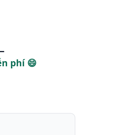
—
n phí 😄