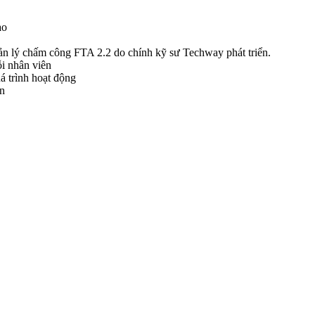
ao
 lý chấm công FTA 2.2 do chính kỹ sư Techway phát triển.
i nhân viên
uá trình hoạt động
ản