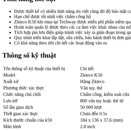
Được thiết kế có nhiều tính năng ưu việt cùng đó độ bảo mật c
Hạn chế được tốt nhất việc chấm công hộ
Zkteco K50 khi mua tại Techway được miễn phí phần mềm quản
Hoàn toàn quản lý được theo các ca làm việc khác nhau của mỗ
Tích hợp pin lưu điện giúp tránh việc xảy ra gián đoạn trong q
Quy trình triển khai lắp đặt, sửa chữa, bảo hành thiết bị đơn gi
Có khả năng theo dõi chi tiết các hoạt động vào ra
Thông số kỹ thuật
Tên thông số kỹ thuật của thiết bị
Chi tiết
Model
Zkteco K50
Xuất xứ
Hãng Zkteco
Phương thức xác thực
Vân tay, thẻ
Chức năng chủ chốt
Chấm công, kiểm soát cửa
Lưu trữ
800 vân tay hoặc thẻ từ
Số lần giao dịch
50 000 lượt
Thời gian xác thực
Chưa đến 0.5s
Kích thước chuẩn của k50
184 x 136 x 37,6 (mm)
Màn hình
2.8 inch