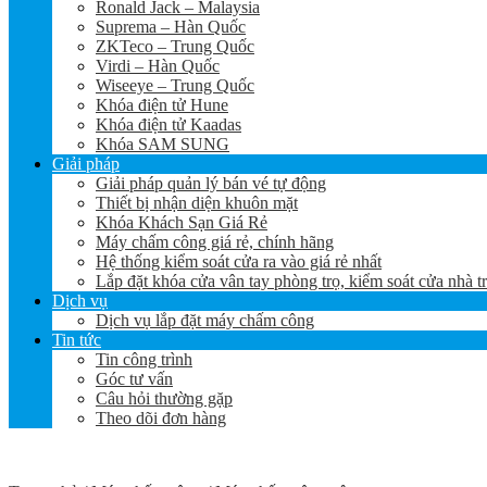
Ronald Jack – Malaysia
Suprema – Hàn Quốc
ZKTeco – Trung Quốc
Virdi – Hàn Quốc
Wiseeye – Trung Quốc
Khóa điện tử Hune
Khóa điện tử Kaadas
Khóa SAM SUNG
Giải pháp
Giải pháp quản lý bán vé tự động
Thiết bị nhận diện khuôn mặt
Khóa Khách Sạn Giá Rẻ
Máy chấm công giá rẻ, chính hãng
Hệ thống kiểm soát cửa ra vào giá rẻ nhất
Lắp đặt khóa cửa vân tay phòng trọ, kiểm soát cửa nhà t
Dịch vụ
Dịch vụ lắp đặt máy chấm công
Tin tức
Tin công trình
Góc tư vấn
Câu hỏi thường gặp
Theo dõi đơn hàng