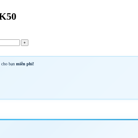
 K50
y cho bạn
miễn phí!