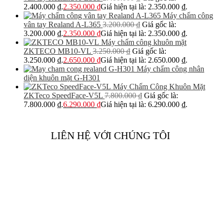
2.400.000 ₫.
2.350.000
₫
Giá hiện tại là: 2.350.000 ₫.
Máy chấm công
vân tay Realand A-L365
3.200.000
₫
Giá gốc là:
3.200.000 ₫.
2.350.000
₫
Giá hiện tại là: 2.350.000 ₫.
Máy chấm công khuôn mặt
ZKTECO MB10-VL
3.250.000
₫
Giá gốc là:
3.250.000 ₫.
2.650.000
₫
Giá hiện tại là: 2.650.000 ₫.
Máy chấm công nhân
diện khuôn mặt G-H301
Máy Chấm Công Khuôn Mặt
ZKTeco SpeedFace-V5L
7.800.000
₫
Giá gốc là:
7.800.000 ₫.
6.290.000
₫
Giá hiện tại là: 6.290.000 ₫.
LIÊN HỆ VỚI CHÚNG TÔI