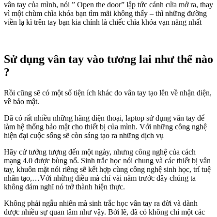
vân tay của mình, nói ” Open the door” lập tức cánh cửa mở ra, thay
vì một chùm chìa khóa bạn tìm mãi không thấy – thì những đường
viền lạ kì trên tay bạn kia chính là chiếc chìa khóa vạn năng nhất
Sử dụng vân tay vào tương lai như thế nào
?
Rồi cũng sẽ có một số tiện ích khác do vân tay tạo lên về nhận diện,
về bảo mật.
Đã có rất nhiều những hãng điện thoại, laptop sử dụng vân tay để
làm hệ thống bảo mật cho thiết bị của mình. Với những công nghệ
hiện đại cuộc sống sẽ còn sáng tạo ra những dịch vụ
Hãy cứ tưởng tượng đến một ngày, nhưng công nghệ của cách
mạng 4.0 được bùng nổ. Sinh trắc học nói chung và các thiết bị vân
tay, khuôn mặt nói riêng sẽ kết hợp cùng công nghệ sinh học, trí tuệ
nhân tạo,…Với những điều mà chỉ vài năm trước đây chúng ta
không dám nghĩ nó trở thành hiện thực.
Không phải ngẫu nhiên mà sinh trắc học vân tay ra đời và dành
được nhiều sự quan tâm như vậy. Bởi lẽ, đã có không chỉ một các