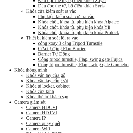
Đầu đọc thẻ từ, bộ điều khiển Soyal
Đầu đọc thẻ từ, bộ điều khiển Syris
Khóa cửa kiểm soát ra vào
Phụ kiện kiểm soát cửa ra vào
Khóa chốt, khóa từ, phụ kiện khóa Algatec
Khóa chốt, khóa từ, phụ kiện khóa Yli
Khóa chốt, khóa từ, phụ kiện khóa Prolock
Thiết bị kiểm soát lối ra vào
cổng xoay 3 càng Tripod Turnstile
Cửa tự động Flap Barrier
Barrier Tự Động
Cổng tripod turnstile, Flap, swing gate Fujica
Cổng tripod turnstile, Flap, swing gate Gunnebo
Khóa thông minh
Khóa vân tay cửa gỗ
Khóa vân tay cổng sắt
Khóa tủ locker, cabinet
Khóa cửa kính
Khóa thẻ từ khách sạn
Camera giám sát
Camera HDCVI
Camera HDTVI
Camera IP
Camera quay quét
Camera Wifi