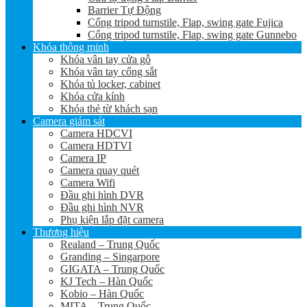
Barrier Tự Động
Cổng tripod turnstile, Flap, swing gate Fujica
Cổng tripod turnstile, Flap, swing gate Gunnebo
Khóa thông minh
Khóa vân tay cửa gỗ
Khóa vân tay cổng sắt
Khóa tủ locker, cabinet
Khóa cửa kính
Khóa thẻ từ khách sạn
Camera giám sát
Camera HDCVI
Camera HDTVI
Camera IP
Camera quay quét
Camera Wifi
Đầu ghi hình DVR
Đầu ghi hình NVR
Phụ kiện lắp đặt camera
Thương hiệu
Realand – Trung Quốc
Granding – Singarpore
GIGATA – Trung Quốc
KJ Tech – Hàn Quốc
Kobio – Hàn Quốc
MITA – Trung Quốc