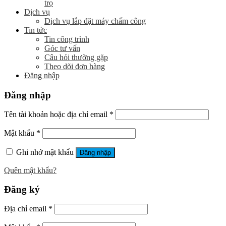
trọ
Dịch vụ
Dịch vụ lắp đặt máy chấm công
Tin tức
Tin công trình
Góc tư vấn
Câu hỏi thường gặp
Theo dõi đơn hàng
Đăng nhập
Đăng nhập
Tên tài khoản hoặc địa chỉ email
*
Mật khẩu
*
Ghi nhớ mật khẩu
Đăng nhập
Quên mật khẩu?
Đăng ký
Địa chỉ email
*