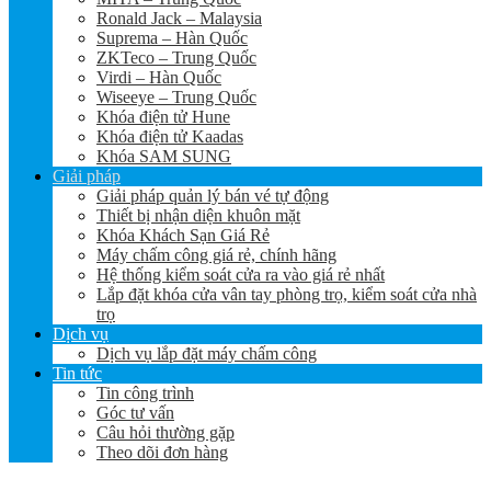
Ronald Jack – Malaysia
Suprema – Hàn Quốc
ZKTeco – Trung Quốc
Virdi – Hàn Quốc
Wiseeye – Trung Quốc
Khóa điện tử Hune
Khóa điện tử Kaadas
Khóa SAM SUNG
Giải pháp
Giải pháp quản lý bán vé tự động
Thiết bị nhận diện khuôn mặt
Khóa Khách Sạn Giá Rẻ
Máy chấm công giá rẻ, chính hãng
Hệ thống kiểm soát cửa ra vào giá rẻ nhất
Lắp đặt khóa cửa vân tay phòng trọ, kiểm soát cửa nhà
trọ
Dịch vụ
Dịch vụ lắp đặt máy chấm công
Tin tức
Tin công trình
Góc tư vấn
Câu hỏi thường gặp
Theo dõi đơn hàng