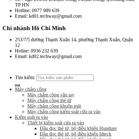
TP HN
Hotline: 0977 989 639
Email: kd01.techway@gmail.com
Chi nhánh Hồ Chí Minh
253/7/5 đường Thạnh Xuân 14, phường Thạnh Xuân, Quận
12
Holine: 0936 232 639
Email: kd02.techway@gmail.com
Tìm kiếm:
Máy chấm công
Máy chấm công vân tay
Máy chấm công thẻ từ
Máy chấm công khuôn mặt
Máy chấm công kiểm soát cửa ra vào
Kiểm soát ra vào
Thiết bị kiểm soát cửa ra vào
Đầu đọc thẻ từ, bộ điều khiển Hundure
Đầu đọc thẻ từ, bộ điều khiển Idteck