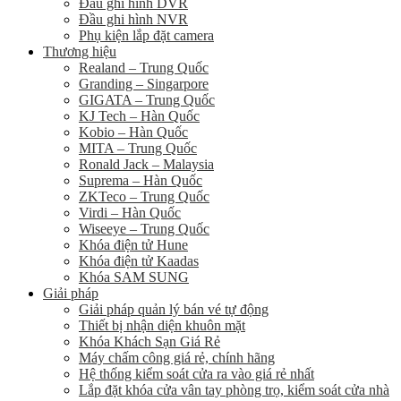
Đầu ghi hình DVR
Đầu ghi hình NVR
Phụ kiện lắp đặt camera
Thương hiệu
Realand – Trung Quốc
Granding – Singarpore
GIGATA – Trung Quốc
KJ Tech – Hàn Quốc
Kobio – Hàn Quốc
MITA – Trung Quốc
Ronald Jack – Malaysia
Suprema – Hàn Quốc
ZKTeco – Trung Quốc
Virdi – Hàn Quốc
Wiseeye – Trung Quốc
Khóa điện tử Hune
Khóa điện tử Kaadas
Khóa SAM SUNG
Giải pháp
Giải pháp quản lý bán vé tự động
Thiết bị nhận diện khuôn mặt
Khóa Khách Sạn Giá Rẻ
Máy chấm công giá rẻ, chính hãng
Hệ thống kiểm soát cửa ra vào giá rẻ nhất
Lắp đặt khóa cửa vân tay phòng trọ, kiểm soát cửa nhà