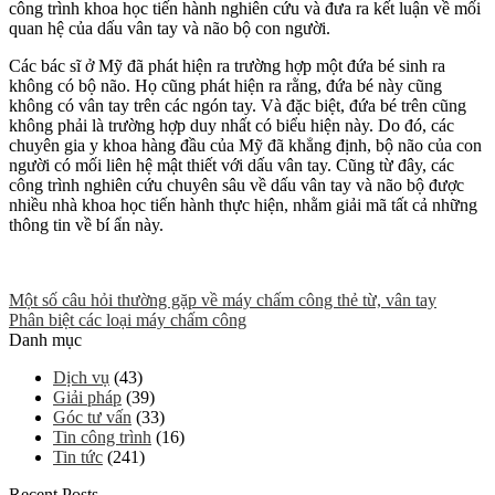
công trình khoa học tiến hành nghiên cứu và đưa ra kết luận về mối
quan hệ của dấu vân tay và não bộ con người.
Các bác sĩ ở Mỹ đã phát hiện ra trường hợp một đứa bé sinh ra
không có bộ não. Họ cũng phát hiện ra rằng, đứa bé này cũng
không có vân tay trên các ngón tay. Và đặc biệt, đứa bé trên cũng
không phải là trường hợp duy nhất có biểu hiện này. Do đó, các
chuyên gia y khoa hàng đầu của Mỹ đã khẳng định, bộ não của con
người có mối liên hệ mật thiết với dấu vân tay. Cũng từ đây, các
công trình nghiên cứu chuyên sâu về dấu vân tay và não bộ được
nhiều nhà khoa học tiến hành thực hiện, nhằm giải mã tất cả những
thông tin về bí ẩn này.
Một số câu hỏi thường gặp về máy chấm công thẻ từ, vân tay
Phân biệt các loại máy chấm công
Danh mục
Dịch vụ
(43)
Giải pháp
(39)
Góc tư vấn
(33)
Tin công trình
(16)
Tin tức
(241)
Recent Posts