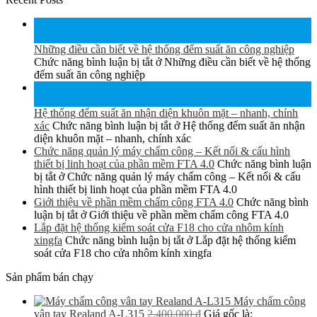
15
Th6
Những điều cần biết về hệ thống đếm suất ăn công nghiệp
Chức năng bình luận bị tắt
ở Những điều cần biết về hệ thống
đếm suất ăn công nghiệp
15
Th6
Hệ thống đếm suất ăn nhận diện khuôn mặt – nhanh, chính
xác
Chức năng bình luận bị tắt
ở Hệ thống đếm suất ăn nhận
diện khuôn mặt – nhanh, chính xác
Chức năng quản lý máy chấm công – Kết nối & cấu hình
thiết bị linh hoạt của phần mềm FTA 4.0
Chức năng bình luận
bị tắt
ở Chức năng quản lý máy chấm công – Kết nối & cấu
hình thiết bị linh hoạt của phần mềm FTA 4.0
Giới thiệu về phần mềm chấm công FTA 4.0
Chức năng bình
luận bị tắt
ở Giới thiệu về phần mềm chấm công FTA 4.0
Lắp đặt hệ thống kiểm soát cửa F18 cho cửa nhôm kính
xingfa
Chức năng bình luận bị tắt
ở Lắp đặt hệ thống kiểm
soát cửa F18 cho cửa nhôm kính xingfa
Sản phẩm bán chạy
Máy chấm công
vân tay Realand A-L315
2.400.000
₫
Giá gốc là: