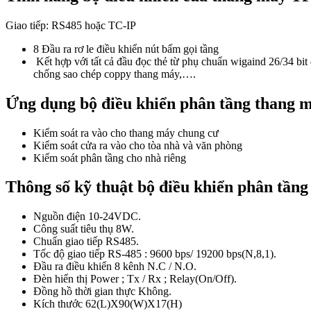
Giao tiếp: RS485 hoặc TC-IP
8 Đầu ra rơ le điều khiển nút bấm gọi tầng
Kết hợp với tất cả đầu đọc thẻ từ phụ chuẩn wigaind 26/34 bit
chống sao chép coppy thang máy,….
Ứng dụng bộ điều khiển phân tầng thang 
Kiểm soát ra vào cho thang máy chung cư
Kiểm soát cửa ra vào cho tòa nhà và văn phòng
Kiểm soát phân tầng cho nhà riêng
Thông số kỹ thuật bộ điều khiển phân tần
Nguồn điện 10-24VDC.
Công suất tiêu thụ 8W.
Chuẩn giao tiếp RS485.
Tốc độ giao tiếp RS-485 : 9600 bps/ 19200 bps(N,8,1).
Đầu ra điều khiển 8 kênh N.C / N.O.
Đèn hiển thị Power ; Tx / Rx ; Relay(On/Off).
Đồng hồ thời gian thực Không.
Kích thước 62(L)X90(W)X17(H)