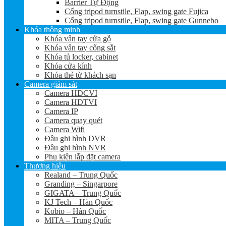
Barrier Tự Động
Cổng tripod turnstile, Flap, swing gate Fujica
Cổng tripod turnstile, Flap, swing gate Gunnebo
Khóa thông minh
Khóa vân tay cửa gỗ
Khóa vân tay cổng sắt
Khóa tủ locker, cabinet
Khóa cửa kính
Khóa thẻ từ khách sạn
Camera giám sát
Camera HDCVI
Camera HDTVI
Camera IP
Camera quay quét
Camera Wifi
Đầu ghi hình DVR
Đầu ghi hình NVR
Phụ kiện lắp đặt camera
Thương hiệu
Realand – Trung Quốc
Granding – Singarpore
GIGATA – Trung Quốc
KJ Tech – Hàn Quốc
Kobio – Hàn Quốc
MITA – Trung Quốc