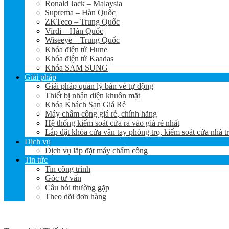
Ronald Jack – Malaysia
Suprema – Hàn Quốc
ZKTeco – Trung Quốc
Virdi – Hàn Quốc
Wiseeye – Trung Quốc
Khóa điện tử Hune
Khóa điện tử Kaadas
Khóa SAM SUNG
Giải pháp
Giải pháp quản lý bán vé tự động
Thiết bị nhận diện khuôn mặt
Khóa Khách Sạn Giá Rẻ
Máy chấm công giá rẻ, chính hãng
Hệ thống kiểm soát cửa ra vào giá rẻ nhất
Lắp đặt khóa cửa vân tay phòng trọ, kiểm soát cửa nhà t
Dịch vụ
Dịch vụ lắp đặt máy chấm công
Tin tức
Tin công trình
Góc tư vấn
Câu hỏi thường gặp
Theo dõi đơn hàng