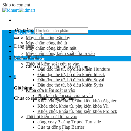
Skip to content
Tìm kiếm:
Máy chấm công
Máy chấm công vân tay
Máy chấm công thẻ từ
Đăng nhập
Máy chấm công khuôn mặt
Máy chấm công kiểm soát cửa ra vào
Giỏ hàng /
0
₫
0
Kiểm soát ra vào
Thiết bị kiểm soát cửa ra vào
Chưa có sản phẩm trong giỏ hàng.
Đầu đọc thẻ từ, bộ điều khiển Hundure
Đầu đọc thẻ từ, bộ điều khiển Idteck
0
Đầu đọc thẻ từ, bộ điều khiển Soyal
Đầu đọc thẻ từ, bộ điều khiển Syris
Giỏ hàng
Khóa cửa kiểm soát ra vào
Phụ kiện kiểm soát cửa ra vào
Chưa có sản phẩm trong giỏ hàng.
Khóa chốt, khóa từ, phụ kiện khóa Algatec
Khóa chốt, khóa từ, phụ kiện khóa Yli
Khóa chốt, khóa từ, phụ kiện khóa Prolock
Thiết bị kiểm soát lối ra vào
cổng xoay 3 càng Tripod Turnstile
Cửa tự động Flap Barrier