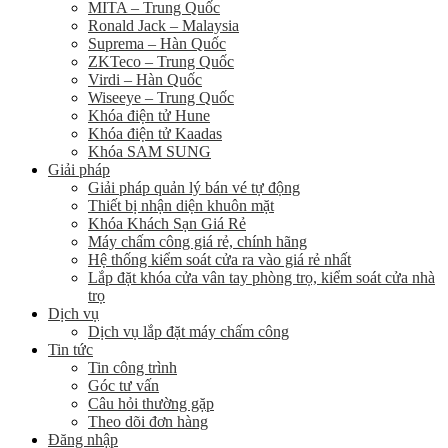
MITA – Trung Quốc
Ronald Jack – Malaysia
Suprema – Hàn Quốc
ZKTeco – Trung Quốc
Virdi – Hàn Quốc
Wiseeye – Trung Quốc
Khóa điện tử Hune
Khóa điện tử Kaadas
Khóa SAM SUNG
Giải pháp
Giải pháp quản lý bán vé tự động
Thiết bị nhận diện khuôn mặt
Khóa Khách Sạn Giá Rẻ
Máy chấm công giá rẻ, chính hãng
Hệ thống kiểm soát cửa ra vào giá rẻ nhất
Lắp đặt khóa cửa vân tay phòng trọ, kiểm soát cửa nhà
trọ
Dịch vụ
Dịch vụ lắp đặt máy chấm công
Tin tức
Tin công trình
Góc tư vấn
Câu hỏi thường gặp
Theo dõi đơn hàng
Đăng nhập