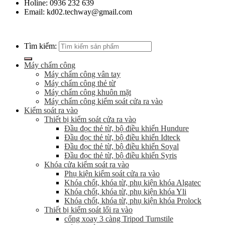
Holine: 0936 232 639
Email: kd02.techway@gmail.com
Tìm kiếm:
Máy chấm công
Máy chấm công vân tay
Máy chấm công thẻ từ
Máy chấm công khuôn mặt
Máy chấm công kiểm soát cửa ra vào
Kiểm soát ra vào
Thiết bị kiểm soát cửa ra vào
Đầu đọc thẻ từ, bộ điều khiển Hundure
Đầu đọc thẻ từ, bộ điều khiển Idteck
Đầu đọc thẻ từ, bộ điều khiển Soyal
Đầu đọc thẻ từ, bộ điều khiển Syris
Khóa cửa kiểm soát ra vào
Phụ kiện kiểm soát cửa ra vào
Khóa chốt, khóa từ, phụ kiện khóa Algatec
Khóa chốt, khóa từ, phụ kiện khóa Yli
Khóa chốt, khóa từ, phụ kiện khóa Prolock
Thiết bị kiểm soát lối ra vào
cổng xoay 3 càng Tripod Turnstile