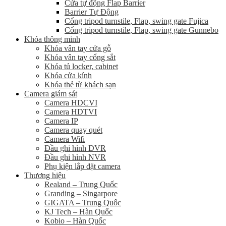
Cửa tự động Flap Barrier
Barrier Tự Động
Cổng tripod turnstile, Flap, swing gate Fujica
Cổng tripod turnstile, Flap, swing gate Gunnebo
Khóa thông minh
Khóa vân tay cửa gỗ
Khóa vân tay cổng sắt
Khóa tủ locker, cabinet
Khóa cửa kính
Khóa thẻ từ khách sạn
Camera giám sát
Camera HDCVI
Camera HDTVI
Camera IP
Camera quay quét
Camera Wifi
Đầu ghi hình DVR
Đầu ghi hình NVR
Phụ kiện lắp đặt camera
Thương hiệu
Realand – Trung Quốc
Granding – Singarpore
GIGATA – Trung Quốc
KJ Tech – Hàn Quốc
Kobio – Hàn Quốc