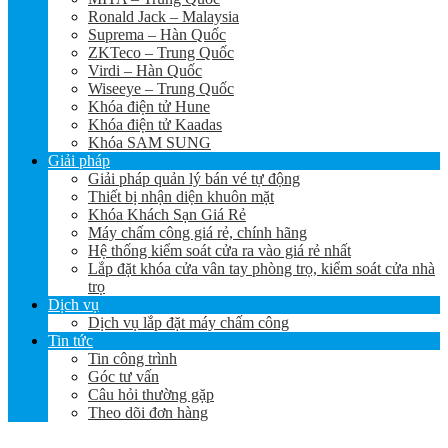
Ronald Jack – Malaysia
Suprema – Hàn Quốc
ZKTeco – Trung Quốc
Virdi – Hàn Quốc
Wiseeye – Trung Quốc
Khóa điện tử Hune
Khóa điện tử Kaadas
Khóa SAM SUNG
Giải pháp
Giải pháp quản lý bán vé tự động
Thiết bị nhận diện khuôn mặt
Khóa Khách Sạn Giá Rẻ
Máy chấm công giá rẻ, chính hãng
Hệ thống kiểm soát cửa ra vào giá rẻ nhất
Lắp đặt khóa cửa vân tay phòng trọ, kiểm soát cửa nhà
trọ
Dịch vụ
Dịch vụ lắp đặt máy chấm công
Tin tức
Tin công trình
Góc tư vấn
Câu hỏi thường gặp
Theo dõi đơn hàng