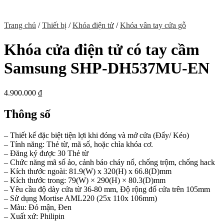
Trang chủ
/
Thiết bị
/
Khóa điện tử
/
Khóa vân tay cửa gỗ
Khóa cửa điện tử có tay cầm
Samsung SHP-DH537MU-EN
4.900.000
₫
Thông số
– Thiết kế đặc biệt tiện lợi khi đóng và mở cửa (Đẩy/ Kéo)
– Tính năng: Thẻ từ, mã số, hoặc chìa khóa cơ.
– Đăng ký được 30 Thẻ từ
– Chức năng mã số ảo, cảnh báo cháy nổ, chống trộm, chống hack
– Kích thước ngoài: 81.9(W) x 320(H) x 66.8(D)mm
– Kích thước trong: 79(W) × 290(H) × 80.3(D)mm
– Yêu cầu độ dày cửa từ 36-80 mm, Độ rộng đố cửa trên 105mm
– Sử dụng Mortise AML220 (25x 110x 106mm)
– Màu: Đỏ mận, Đen
– Xuất xứ: Philipin