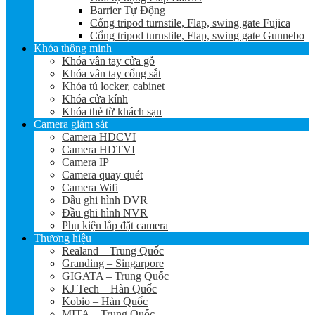
Barrier Tự Động
Cổng tripod turnstile, Flap, swing gate Fujica
Cổng tripod turnstile, Flap, swing gate Gunnebo
Khóa thông minh
Khóa vân tay cửa gỗ
Khóa vân tay cổng sắt
Khóa tủ locker, cabinet
Khóa cửa kính
Khóa thẻ từ khách sạn
Camera giám sát
Camera HDCVI
Camera HDTVI
Camera IP
Camera quay quét
Camera Wifi
Đầu ghi hình DVR
Đầu ghi hình NVR
Phụ kiện lắp đặt camera
Thương hiệu
Realand – Trung Quốc
Granding – Singarpore
GIGATA – Trung Quốc
KJ Tech – Hàn Quốc
Kobio – Hàn Quốc
MITA – Trung Quốc