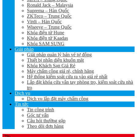
Ronald Jack – Malaysia
Suprema – Hàn Quốc
ZKTeco – Trung Quốc
Virdi – Hàn Quốc
Wiseeye – Trung Quốc
Khóa điện tử Hune
Khóa điện tử Kaadas
Khóa SAM SUNG
Giải pháp
Giải pháp quản lý bán vé tự động
Thiết bị nhận diện khuôn mặt
Khóa Khách Sạn Giá Rẻ
Máy chấm công giá rẻ, chính hãng
Hệ thống kiểm soát cửa ra vào giá rẻ nhất
Lắp đặt khóa cửa vân tay phòng trọ, kiểm soát cửa nhà
trọ
Dịch vụ
Dịch vụ lắp đặt máy chấm công
Tin tức
Tin công trình
Góc tư vấn
Câu hỏi thường gặp
Theo dõi đơn hàng
-7%