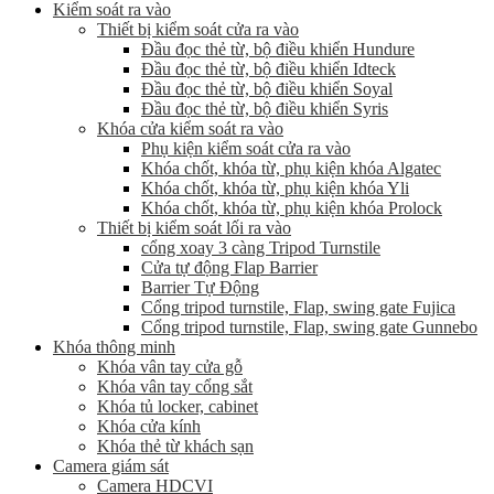
Kiểm soát ra vào
Thiết bị kiểm soát cửa ra vào
Đầu đọc thẻ từ, bộ điều khiển Hundure
Đầu đọc thẻ từ, bộ điều khiển Idteck
Đầu đọc thẻ từ, bộ điều khiển Soyal
Đầu đọc thẻ từ, bộ điều khiển Syris
Khóa cửa kiểm soát ra vào
Phụ kiện kiểm soát cửa ra vào
Khóa chốt, khóa từ, phụ kiện khóa Algatec
Khóa chốt, khóa từ, phụ kiện khóa Yli
Khóa chốt, khóa từ, phụ kiện khóa Prolock
Thiết bị kiểm soát lối ra vào
cổng xoay 3 càng Tripod Turnstile
Cửa tự động Flap Barrier
Barrier Tự Động
Cổng tripod turnstile, Flap, swing gate Fujica
Cổng tripod turnstile, Flap, swing gate Gunnebo
Khóa thông minh
Khóa vân tay cửa gỗ
Khóa vân tay cổng sắt
Khóa tủ locker, cabinet
Khóa cửa kính
Khóa thẻ từ khách sạn
Camera giám sát
Camera HDCVI