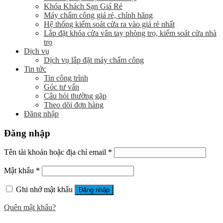
Khóa Khách Sạn Giá Rẻ
Máy chấm công giá rẻ, chính hãng
Hệ thống kiểm soát cửa ra vào giá rẻ nhất
Lắp đặt khóa cửa vân tay phòng trọ, kiểm soát cửa nhà
trọ
Dịch vụ
Dịch vụ lắp đặt máy chấm công
Tin tức
Tin công trình
Góc tư vấn
Câu hỏi thường gặp
Theo dõi đơn hàng
Đăng nhập
Đăng nhập
Tên tài khoản hoặc địa chỉ email
*
Mật khẩu
*
Ghi nhớ mật khẩu
Đăng nhập
Quên mật khẩu?