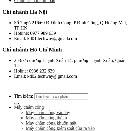
Chính sách thanh toán
Chi nhánh Hà Nội
Số 7 ngõ 216/60 Đ.Định Công, P.Định Công, Q.Hoàng Mai,
TP HN
Hotline: 0977 989 639
Email: kd01.techway@gmail.com
Chi nhánh Hồ Chí Minh
253/7/5 đường Thạnh Xuân 14, phường Thạnh Xuân, Quận
12
Holine: 0936 232 639
Email: kd02.techway@gmail.com
Tìm kiếm:
Máy chấm công
Máy chấm công vân tay
Máy chấm công thẻ từ
Máy chấm công khuôn mặt
Máy chấm công kiểm soát cửa ra vào