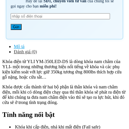
Hãy để lại
SĐT, chuyên viên tư vấn
của chúng tôi sẽ
gọi ngay cho bạn
miễn phí!
Mô tả
Đánh giá (0)
Khóa điện từ YLI YM-350LED-DS là dòng khóa nam châm của
YLI- một trong những thương hiệu nổi tiếng về khóa và các phụ
kiện kiểm soát với lực giữ 350kg tương ứng 800lbs thích hợp cửa
gỗ nặng, hoặc cửa sắt…
Khóa được cấu thành từ hai bộ phận là thân khóa và nam châm
điện, mỗi khi có dòng điện chạy qua thì thân khóa sẽ phát ra điện từ
để khi chúng ta đưa nam châm điện vào thì sẽ tạo ra lực hút, khi đó
cửa sẽ ở trong tình trạng đóng.
Tính năng nổi bật
Khóa khi cấp điện, nhả khi mất điện (Fail safe)