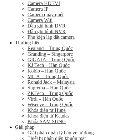
Camera HDTVI
Camera IP
Camera quay quét
Camera Wifi
Đầu ghi hình DVR
Đầu ghi hình NVR
Phụ kiện lắp đặt camera
Thương hiệu
Realand – Trung Quốc
Granding – Singarpore
GIGATA – Trung Quốc
KJ Tech – Hàn Quốc
Kobio – Hàn Quốc
MITA – Trung Quốc
Ronald Jack – Malaysia
Suprema – Hàn Quốc
ZKTeco – Trung Quốc
Virdi – Hàn Quốc
Wiseeye – Trung Quốc
Khóa điện tử Hune
Khóa điện tử Kaadas
Khóa SAM SUNG
Giải pháp
Giải pháp quản lý bán vé tự động
Thiết bị nhận diện khuôn mặt