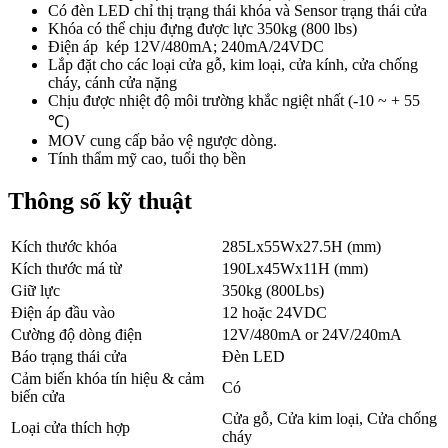
Có đèn LED chỉ thị trạng thái khóa và Sensor trạng thái cửa
Khóa có thể chịu đựng được lực 350kg (800 lbs)
Điện áp kép 12V/480mA; 240mA/24VDC
Lắp đặt cho các loại cửa gỗ, kim loại, cửa kính, cửa chống
cháy, cánh cửa nặng
Chịu được nhiệt độ môi trường khắc ngiệt nhất (-10 ~ + 55
℃)
MOV cung cấp bảo vệ ngược dòng.
Tính thẩm mỹ cao, tuổi thọ bền
Thông số kỹ thuật
Kích thước khóa
285Lx55Wx27.5H (mm)
Kích thước má từ
190Lx45Wx11H (mm)
Giữ lực
350kg (800Lbs)
Điện áp đầu vào
12 hoặc 24VDC
Cường độ dòng điện
12V/480mA or 24V/240mA
Báo trạng thái cửa
Đèn LED
Cảm biến khóa tín hiệu & cảm
Có
biến cửa
Cửa gỗ, Cửa kim loại, Cửa chống
Loại cửa thích hợp
cháy