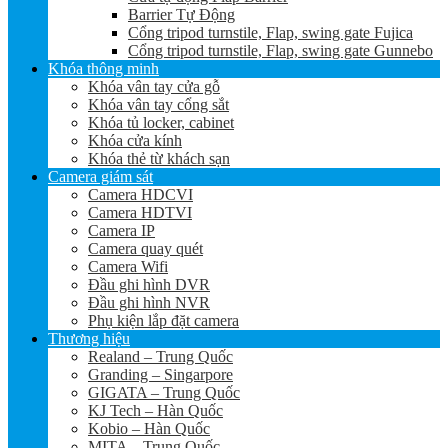
Barrier Tự Động
Cổng tripod turnstile, Flap, swing gate Fujica
Cổng tripod turnstile, Flap, swing gate Gunnebo
Khóa thông minh
Khóa vân tay cửa gỗ
Khóa vân tay cổng sắt
Khóa tủ locker, cabinet
Khóa cửa kính
Khóa thẻ từ khách sạn
Camera giám sát
Camera HDCVI
Camera HDTVI
Camera IP
Camera quay quét
Camera Wifi
Đầu ghi hình DVR
Đầu ghi hình NVR
Phụ kiện lắp đặt camera
Thương hiệu
Realand – Trung Quốc
Granding – Singarpore
GIGATA – Trung Quốc
KJ Tech – Hàn Quốc
Kobio – Hàn Quốc
MITA – Trung Quốc