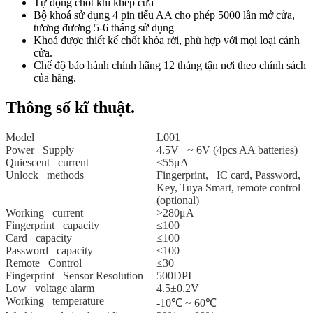
Tự động chốt khi khép cửa
Bộ khoá sử dụng 4 pin tiểu AA cho phép 5000 lần mở cửa,
tương đương 5-6 tháng sử dụng
Khoá được thiết kế chốt khóa rời, phù hợp với mọi loại cánh
cửa.
Chế độ bảo hành chính hãng 12 tháng tận nơi theo chính sách
của hãng.
Thông số kĩ thuật.
Model
L001
Power Supply
4.5V ~ 6V (4pcs AA batteries)
Quiescent current
<55μA
Unlock methods
Fingerprint, IC card, Password,
Key, Tuya Smart, remote control
(optional)
Working current
>280μA
Fingerprint capacity
≤100
Card capacity
≤100
Password capacity
≤100
Remote Control
≤30
Fingerprint Sensor Resolution
500DPI
Low voltage alarm
4.5±0.2V
Working temperature
-10℃ ~ 60℃