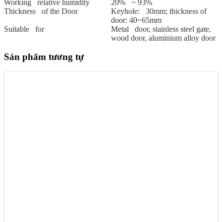
Working relative humidity
20% ~ 93%
Thickness of the Door
Keyhole: 30mm; thickness of
door: 40~65mm
Suitable for
Metal door, stainless steel gate,
wood door, aluminium alloy door
Sản phẩm tương tự