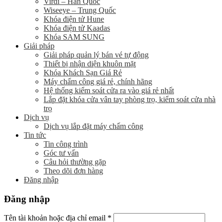
Virdi – Hàn Quốc
Wiseeye – Trung Quốc
Khóa điện tử Hune
Khóa điện tử Kaadas
Khóa SAM SUNG
Giải pháp
Giải pháp quản lý bán vé tự động
Thiết bị nhận diện khuôn mặt
Khóa Khách Sạn Giá Rẻ
Máy chấm công giá rẻ, chính hãng
Hệ thống kiểm soát cửa ra vào giá rẻ nhất
Lắp đặt khóa cửa vân tay phòng trọ, kiểm soát cửa nhà
trọ
Dịch vụ
Dịch vụ lắp đặt máy chấm công
Tin tức
Tin công trình
Góc tư vấn
Câu hỏi thường gặp
Theo dõi đơn hàng
Đăng nhập
Đăng nhập
Tên tài khoản hoặc địa chỉ email
*