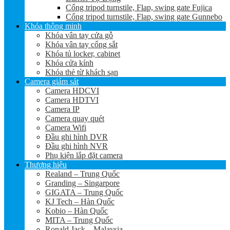
Cổng tripod turnstile, Flap, swing gate Fujica
Cổng tripod turnstile, Flap, swing gate Gunnebo
Khóa thông minh
Khóa vân tay cửa gỗ
Khóa vân tay cổng sắt
Khóa tủ locker, cabinet
Khóa cửa kính
Khóa thẻ từ khách sạn
Camera giám sát
Camera HDCVI
Camera HDTVI
Camera IP
Camera quay quét
Camera Wifi
Đầu ghi hình DVR
Đầu ghi hình NVR
Phụ kiện lắp đặt camera
Thương hiệu
Realand – Trung Quốc
Granding – Singarpore
GIGATA – Trung Quốc
KJ Tech – Hàn Quốc
Kobio – Hàn Quốc
MITA – Trung Quốc
Ronald Jack – Malaysia