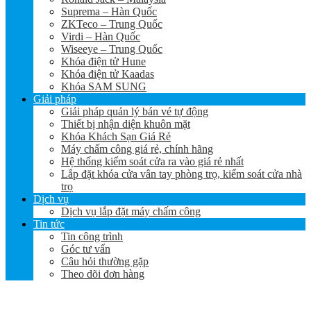
Suprema – Hàn Quốc
ZKTeco – Trung Quốc
Virdi – Hàn Quốc
Wiseeye – Trung Quốc
Khóa điện tử Hune
Khóa điện tử Kaadas
Khóa SAM SUNG
Giải pháp
Giải pháp quản lý bán vé tự động
Thiết bị nhận diện khuôn mặt
Khóa Khách Sạn Giá Rẻ
Máy chấm công giá rẻ, chính hãng
Hệ thống kiểm soát cửa ra vào giá rẻ nhất
Lắp đặt khóa cửa vân tay phòng trọ, kiểm soát cửa nhà
trọ
Dịch vụ
Dịch vụ lắp đặt máy chấm công
Tin tức
Tin công trình
Góc tư vấn
Câu hỏi thường gặp
Theo dõi đơn hàng