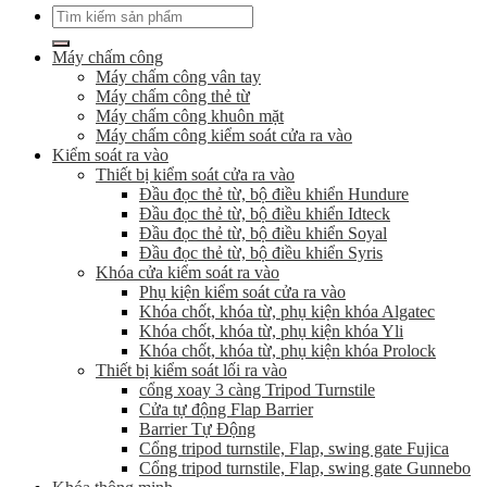
Tìm
kiếm:
Máy chấm công
Máy chấm công vân tay
Máy chấm công thẻ từ
Máy chấm công khuôn mặt
Máy chấm công kiểm soát cửa ra vào
Kiểm soát ra vào
Thiết bị kiểm soát cửa ra vào
Đầu đọc thẻ từ, bộ điều khiển Hundure
Đầu đọc thẻ từ, bộ điều khiển Idteck
Đầu đọc thẻ từ, bộ điều khiển Soyal
Đầu đọc thẻ từ, bộ điều khiển Syris
Khóa cửa kiểm soát ra vào
Phụ kiện kiểm soát cửa ra vào
Khóa chốt, khóa từ, phụ kiện khóa Algatec
Khóa chốt, khóa từ, phụ kiện khóa Yli
Khóa chốt, khóa từ, phụ kiện khóa Prolock
Thiết bị kiểm soát lối ra vào
cổng xoay 3 càng Tripod Turnstile
Cửa tự động Flap Barrier
Barrier Tự Động
Cổng tripod turnstile, Flap, swing gate Fujica
Cổng tripod turnstile, Flap, swing gate Gunnebo