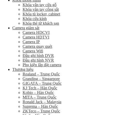
Khóa thông minh
Khóa vân tay cửa gỗ
Khóa vân tay cổng sắt
Khóa tủ locker, cabinet
Khóa cửa kính
Khóa thẻ từ khách sạn
Camera giám sát
Camera HDCVI
Camera HDTVI
Camera IP
Camera quay quét
Camera Wifi
Đầu ghi hình DVR
Đầu ghi hình NVR
Phụ kiện lắp đặt camera
Thương hiệu
Realand – Trung Quốc
Granding – Singarpore
GIGATA – Trung Quốc
KJ Tech – Hàn Quốc
Kobio – Hàn Quốc
MITA – Trung Quốc
Ronald Jack – Malaysia
Suprema – Hàn Quốc
ZKTeco – Trung Quốc