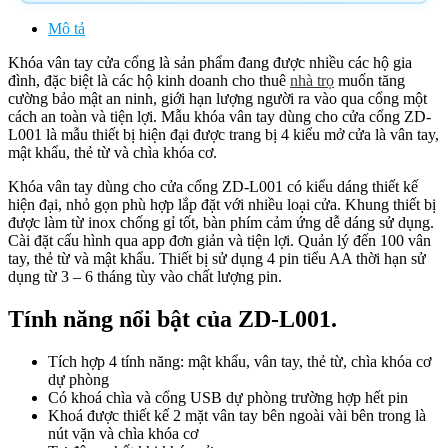
Mô tả
Khóa vân tay cửa cổng là sản phẩm đang được nhiều các hộ gia
đình, đặc biệt là các hộ kinh doanh cho thuê
nhà trọ
muốn tăng
cường bảo mật an ninh, giới hạn lượng người ra vào qua cổng một
cách an toàn và tiện lợi. Mẫu khóa vân tay dùng cho cửa cổng ZD-
L001 là mẫu thiết bị hiện đại được trang bị 4 kiểu mở cửa là vân tay,
mật khẩu, thẻ từ và chìa khóa cơ.
Khóa vân tay dùng cho cửa cổng ZD-L001 có kiểu dáng thiết kế
hiện đại, nhỏ gọn phù hợp lắp đặt với nhiều loại cửa. Khung thiết bị
được làm từ inox chống gỉ tốt, bàn phím cảm ứng dễ dáng sử dụng.
Cài đặt cấu hình qua app đơn giản và tiện lợi. Quản lý đến 100 vân
tay, thẻ từ và mật khẩu. Thiết bị sử dụng 4 pin tiểu AA thời hạn sử
dụng từ 3 – 6 tháng tùy vào chất lượng pin.
Tính năng nổi bật của ZD-L001.
Tích hợp 4 tính năng: mật khẩu, vân tay, thẻ từ, chìa khóa cơ
dự phòng
Có khoá chìa và cổng USB dự phòng trường hợp hết pin
Khoá được thiết kế 2 mặt vân tay bên ngoài vài bên trong là
nút vặn và chìa khóa cơ