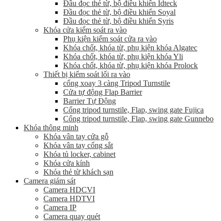
Đầu đọc thẻ từ, bộ điều khiển Idteck
Đầu đọc thẻ từ, bộ điều khiển Soyal
Đầu đọc thẻ từ, bộ điều khiển Syris
Khóa cửa kiểm soát ra vào
Phụ kiện kiểm soát cửa ra vào
Khóa chốt, khóa từ, phụ kiện khóa Algatec
Khóa chốt, khóa từ, phụ kiện khóa Yli
Khóa chốt, khóa từ, phụ kiện khóa Prolock
Thiết bị kiểm soát lối ra vào
cổng xoay 3 càng Tripod Turnstile
Cửa tự động Flap Barrier
Barrier Tự Động
Cổng tripod turnstile, Flap, swing gate Fujica
Cổng tripod turnstile, Flap, swing gate Gunnebo
Khóa thông minh
Khóa vân tay cửa gỗ
Khóa vân tay cổng sắt
Khóa tủ locker, cabinet
Khóa cửa kính
Khóa thẻ từ khách sạn
Camera giám sát
Camera HDCVI
Camera HDTVI
Camera IP
Camera quay quét