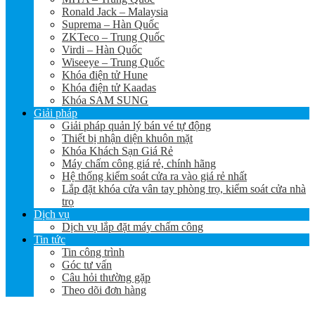
Ronald Jack – Malaysia
Suprema – Hàn Quốc
ZKTeco – Trung Quốc
Virdi – Hàn Quốc
Wiseeye – Trung Quốc
Khóa điện tử Hune
Khóa điện tử Kaadas
Khóa SAM SUNG
Giải pháp
Giải pháp quản lý bán vé tự động
Thiết bị nhận diện khuôn mặt
Khóa Khách Sạn Giá Rẻ
Máy chấm công giá rẻ, chính hãng
Hệ thống kiểm soát cửa ra vào giá rẻ nhất
Lắp đặt khóa cửa vân tay phòng trọ, kiểm soát cửa nhà
trọ
Dịch vụ
Dịch vụ lắp đặt máy chấm công
Tin tức
Tin công trình
Góc tư vấn
Câu hỏi thường gặp
Theo dõi đơn hàng