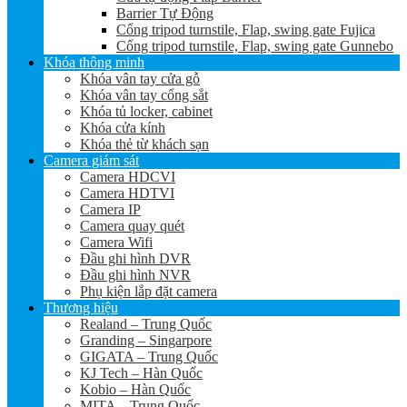
Barrier Tự Động
Cổng tripod turnstile, Flap, swing gate Fujica
Cổng tripod turnstile, Flap, swing gate Gunnebo
Khóa thông minh
Khóa vân tay cửa gỗ
Khóa vân tay cổng sắt
Khóa tủ locker, cabinet
Khóa cửa kính
Khóa thẻ từ khách sạn
Camera giám sát
Camera HDCVI
Camera HDTVI
Camera IP
Camera quay quét
Camera Wifi
Đầu ghi hình DVR
Đầu ghi hình NVR
Phụ kiện lắp đặt camera
Thương hiệu
Realand – Trung Quốc
Granding – Singarpore
GIGATA – Trung Quốc
KJ Tech – Hàn Quốc
Kobio – Hàn Quốc
MITA – Trung Quốc