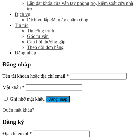
Lắp đặt khóa cửa vân tay phòng trọ, kiểm soát cửa nhà
trọ
Dịch vụ
Dịch vụ lắp đặt máy chấm công
Tin tức
Tin công trình
Góc tư vấn
Câu hỏi thường gặp
Theo dõi đơn hàng
Đăng nhập
Đăng nhập
Tên tài khoản hoặc địa chỉ email
*
Mật khẩu
*
Ghi nhớ mật khẩu
Đăng nhập
Quên mật khẩu?
Đăng ký
Địa chỉ email
*