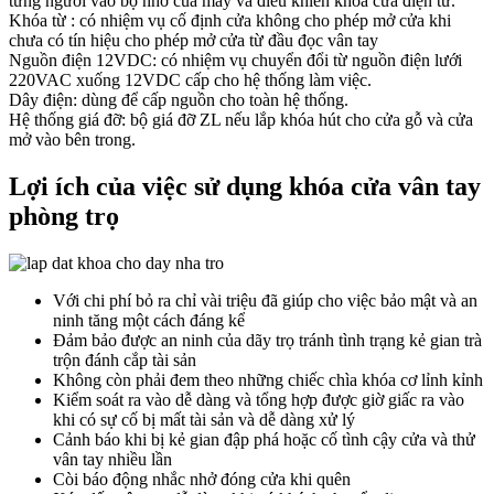
từng người vào bộ nhớ của máy và điều khiển khóa cửa điện tử.
Khóa từ : có nhiệm vụ cố định cửa không cho phép mở cửa khi
chưa có tín hiệu cho phép mở cửa từ đầu đọc vân tay
Nguồn điện 12VDC: có nhiệm vụ chuyển đổi từ nguồn điện lưới
220VAC xuống 12VDC cấp cho hệ thống làm việc.
Dây điện: dùng để cấp nguồn cho toàn hệ thống.
Hệ thống giá đỡ: bộ giá đỡ ZL nếu lắp khóa hút cho cửa gỗ và cửa
mở vào bên trong.
Lợi ích của việc sử dụng khóa cửa vân tay
phòng trọ
Với chi phí bỏ ra chỉ vài triệu đã giúp cho việc bảo mật và an
ninh tăng một cách đáng kể
Đảm bảo được an ninh của dãy trọ tránh tình trạng kẻ gian trà
trộn đánh cắp tài sản
Không còn phải đem theo những chiếc chìa khóa cơ lỉnh kỉnh
Kiểm soát ra vào dễ dàng và tổng hợp được giờ giấc ra vào
khi có sự cố bị mất tài sản và dễ dàng xử lý
Cảnh báo khi bị kẻ gian đập phá hoặc cố tình cậy cửa và thử
vân tay nhiều lần
Còi báo động nhắc nhở đóng cửa khi quên