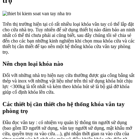
trọ
Trên thị trường hiện tại có rất nhiều loại khóa vân tay có thể lắp đặt
cho cửa nhà trọ. Tuy nhiên để sử dụng thiết bị nào đảm bảo an ninh
nhất có thể thì chưa phải ai cũng biết, sau đây chúng tôi sẽ chia sẻ
đến cho các bạn những kinh nghiệm khi chọn mua khóa cửa và các
thiết bị cần thiết để tạo nên một hệ thống khóa cửa vân tay phòng
trọ.
Nên chọn loại khóa nào
Đối với những nhà trọ hiện nay cửa thường được gia công bằng sắt
thép và inox với những vật liệu như trên thì sử dụng khóa hút chịu
lực <300kg là tốt nhất và kèm theo khóa hút sẽ là bộ giá đỡ khóa
giúp cố định khóa lên cửa.
Các thiết bị cần thiết cho hệ thống khóa vân tay
phòng trọ
Đầu đọc vân tay : có nhiệm vụ quản lý thông tin người sử dụng
(bao gồm ID người sử dụng, vân tay người sử dụng, mật khẩu mở
cửa, quyền truy ra vào cửa…), ghi nhận thời gian ra vào cửa của