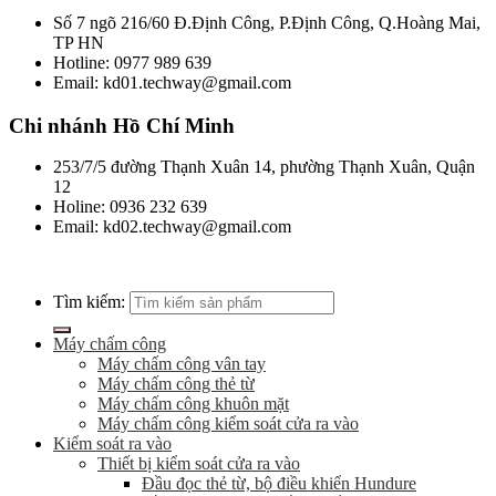
Số 7 ngõ 216/60 Đ.Định Công, P.Định Công, Q.Hoàng Mai,
TP HN
Hotline: 0977 989 639
Email: kd01.techway@gmail.com
Chi nhánh Hồ Chí Minh
253/7/5 đường Thạnh Xuân 14, phường Thạnh Xuân, Quận
12
Holine: 0936 232 639
Email: kd02.techway@gmail.com
Tìm kiếm:
Máy chấm công
Máy chấm công vân tay
Máy chấm công thẻ từ
Máy chấm công khuôn mặt
Máy chấm công kiểm soát cửa ra vào
Kiểm soát ra vào
Thiết bị kiểm soát cửa ra vào
Đầu đọc thẻ từ, bộ điều khiển Hundure