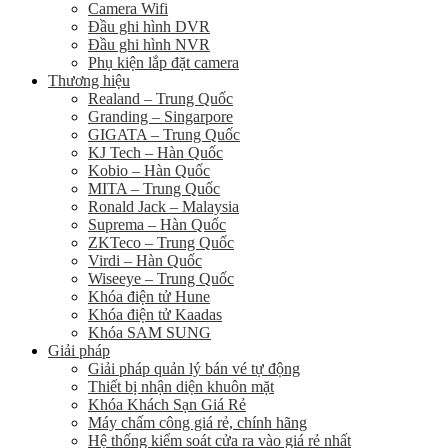
Camera Wifi
Đầu ghi hình DVR
Đầu ghi hình NVR
Phụ kiện lắp đặt camera
Thương hiệu
Realand – Trung Quốc
Granding – Singarpore
GIGATA – Trung Quốc
KJ Tech – Hàn Quốc
Kobio – Hàn Quốc
MITA – Trung Quốc
Ronald Jack – Malaysia
Suprema – Hàn Quốc
ZKTeco – Trung Quốc
Virdi – Hàn Quốc
Wiseeye – Trung Quốc
Khóa điện tử Hune
Khóa điện tử Kaadas
Khóa SAM SUNG
Giải pháp
Giải pháp quản lý bán vé tự động
Thiết bị nhận diện khuôn mặt
Khóa Khách Sạn Giá Rẻ
Máy chấm công giá rẻ, chính hãng
Hệ thống kiểm soát cửa ra vào giá rẻ nhất