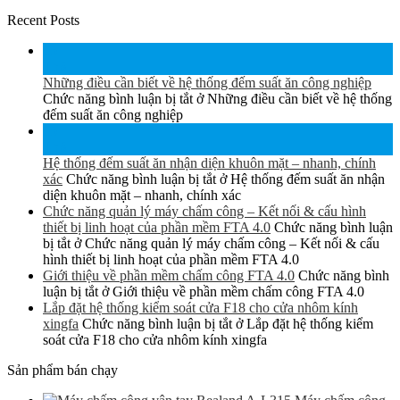
Recent Posts
15
Th6
Những điều cần biết về hệ thống đếm suất ăn công nghiệp
Chức năng bình luận bị tắt
ở Những điều cần biết về hệ thống
đếm suất ăn công nghiệp
15
Th6
Hệ thống đếm suất ăn nhận diện khuôn mặt – nhanh, chính
xác
Chức năng bình luận bị tắt
ở Hệ thống đếm suất ăn nhận
diện khuôn mặt – nhanh, chính xác
Chức năng quản lý máy chấm công – Kết nối & cấu hình
thiết bị linh hoạt của phần mềm FTA 4.0
Chức năng bình luận
bị tắt
ở Chức năng quản lý máy chấm công – Kết nối & cấu
hình thiết bị linh hoạt của phần mềm FTA 4.0
Giới thiệu về phần mềm chấm công FTA 4.0
Chức năng bình
luận bị tắt
ở Giới thiệu về phần mềm chấm công FTA 4.0
Lắp đặt hệ thống kiểm soát cửa F18 cho cửa nhôm kính
xingfa
Chức năng bình luận bị tắt
ở Lắp đặt hệ thống kiểm
soát cửa F18 cho cửa nhôm kính xingfa
Sản phẩm bán chạy