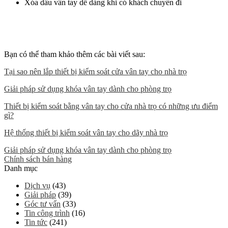
Xóa dấu vân tay dễ dàng khi có khách chuyển đi
Bạn có thể tham khảo thêm các bài viết sau:
Tại sao nên lắp thiết bị kiểm soát cửa vân tay cho nhà trọ
Giải pháp sử dụng khóa vân tay dành cho phòng trọ
Thiết bị kiểm soát bằng vân tay cho cửa nhà trọ có những ưu điểm
gì?
Hệ thống thiết bị kiểm soát vân tay cho dãy nhà trọ
Giải pháp sử dụng khóa vân tay dành cho phòng trọ
Chính sách bán hàng
Danh mục
Dịch vụ
(43)
Giải pháp
(39)
Góc tư vấn
(33)
Tin công trình
(16)
Tin tức
(241)