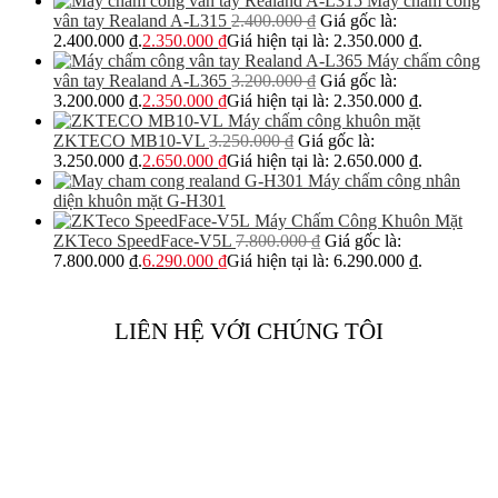
Máy chấm công
vân tay Realand A-L315
2.400.000
₫
Giá gốc là:
2.400.000 ₫.
2.350.000
₫
Giá hiện tại là: 2.350.000 ₫.
Máy chấm công
vân tay Realand A-L365
3.200.000
₫
Giá gốc là:
3.200.000 ₫.
2.350.000
₫
Giá hiện tại là: 2.350.000 ₫.
Máy chấm công khuôn mặt
ZKTECO MB10-VL
3.250.000
₫
Giá gốc là:
3.250.000 ₫.
2.650.000
₫
Giá hiện tại là: 2.650.000 ₫.
Máy chấm công nhân
diện khuôn mặt G-H301
Máy Chấm Công Khuôn Mặt
ZKTeco SpeedFace-V5L
7.800.000
₫
Giá gốc là:
7.800.000 ₫.
6.290.000
₫
Giá hiện tại là: 6.290.000 ₫.
LIÊN HỆ VỚI CHÚNG TÔI