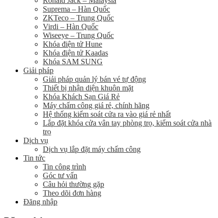
Ronald Jack – Malaysia
Suprema – Hàn Quốc
ZKTeco – Trung Quốc
Virdi – Hàn Quốc
Wiseeye – Trung Quốc
Khóa điện tử Hune
Khóa điện tử Kaadas
Khóa SAM SUNG
Giải pháp
Giải pháp quản lý bán vé tự động
Thiết bị nhận diện khuôn mặt
Khóa Khách Sạn Giá Rẻ
Máy chấm công giá rẻ, chính hãng
Hệ thống kiểm soát cửa ra vào giá rẻ nhất
Lắp đặt khóa cửa vân tay phòng trọ, kiểm soát cửa nhà
trọ
Dịch vụ
Dịch vụ lắp đặt máy chấm công
Tin tức
Tin công trình
Góc tư vấn
Câu hỏi thường gặp
Theo dõi đơn hàng
Đăng nhập