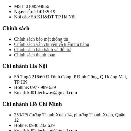
MST: 0108594856
Ngày cấp: 21/01/2019
Nơi cấp: Sở KH&ĐT TP Hà Nội
Chính sách
Chính sách bảo mật thông tin
Chính sách vận chuyển và kiểm tra hàng
Chính sách bảo hành và đổi trả
Chính sách thanh toán
Chi nhánh Hà Nội
Số 7 ngõ 216/60 Đ.Định Công, P.Định Công, Q.Hoàng Mai,
TP HN
Hotline: 0977 989 639
Email: kd01.techway@gmail.com
Chi nhánh Hồ Chí Minh
253/7/5 đường Thạnh Xuân 14, phường Thạnh Xuân, Quận
12
Holine: 0936 232 639
Email: kd02.techway@gmail.com