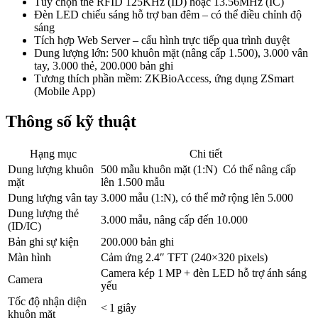
Tùy chọn thẻ RFID 125KHz (ID) hoặc 13.56MHz (IC)
Đèn LED chiếu sáng hỗ trợ ban đêm – có thể điều chỉnh độ
sáng
Tích hợp Web Server – cấu hình trực tiếp qua trình duyệt
Dung lượng lớn: 500 khuôn mặt (nâng cấp 1.500), 3.000 vân
tay, 3.000 thẻ, 200.000 bản ghi
Tương thích phần mềm: ZKBioAccess, ứng dụng ZSmart
(Mobile App)
Thông số kỹ thuật
Hạng mục
Chi tiết
Dung lượng khuôn
500 mẫu khuôn mặt (1:N) Có thể nâng cấp
mặt
lên 1.500 mẫu
Dung lượng vân tay
3.000 mẫu (1:N), có thể mở rộng lên 5.000
Dung lượng thẻ
3.000 mẫu, nâng cấp đến 10.000
(ID/IC)
Bản ghi sự kiện
200.000 bản ghi
Màn hình
Cảm ứng 2.4″ TFT (240×320 pixels)
Camera kép 1 MP + đèn LED hỗ trợ ánh sáng
Camera
yếu
Tốc độ nhận diện
< 1 giây
khuôn mặt