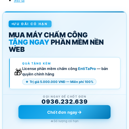
Mô tả
ƯU ĐÃI CÓ HẠN
MUA MÁY CHẤM CÔNG
TẶNG NGAY
PHẦN MỀM NỀN
WEB
QUÀ TẶNG KÈM
License phần mềm chấm công
EntiTaPro
— bản
🎁
quyền chính hãng
★ Trị giá 5.000.000 VNĐ — Miễn phí 100%
GỌI NGAY ĐỂ CHỐT ĐƠN
0936.232.639
→
Chốt đơn ngay
🔥
Số lượng có hạn