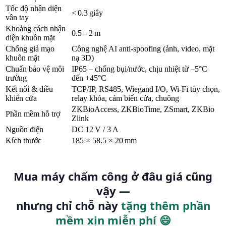
Tốc độ nhận diện
< 0.3 giây
vân tay
Khoảng cách nhận
0.5 – 2 m
diện khuôn mặt
Chống giả mạo
Công nghệ AI anti‑spoofing (ảnh, video, mặt
khuôn mặt
nạ 3D)
Chuẩn bảo vệ môi
IP65 – chống bụi/nước, chịu nhiệt từ –5°C
trường
đến +45°C
Kết nối & điều
TCP/IP, RS485, Wiegand I/O, Wi‑Fi tùy chọn,
khiển cửa
relay khóa, cảm biến cửa, chuông
ZKBioAccess, ZKBioTime, ZSmart, ZKBio
Phần mềm hỗ trợ
Zlink
Nguồn điện
DC 12 V / 3 A
Kích thước
185 × 58.5 × 20 mm
Mua máy chấm công ở đâu giá cũng
vậy —
nhưng chỉ chỗ này
tặng thêm phần
mềm xịn miễn phí 😄