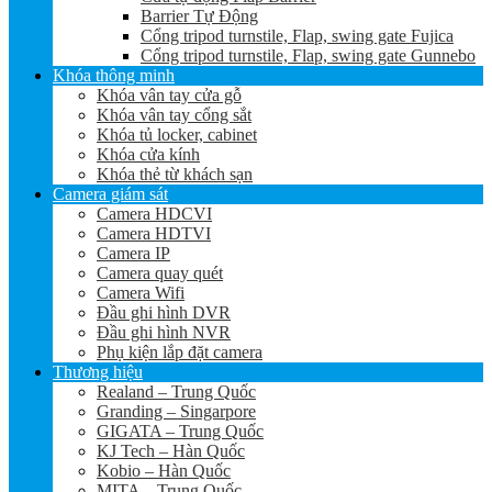
Barrier Tự Động
Cổng tripod turnstile, Flap, swing gate Fujica
Cổng tripod turnstile, Flap, swing gate Gunnebo
Khóa thông minh
Khóa vân tay cửa gỗ
Khóa vân tay cổng sắt
Khóa tủ locker, cabinet
Khóa cửa kính
Khóa thẻ từ khách sạn
Camera giám sát
Camera HDCVI
Camera HDTVI
Camera IP
Camera quay quét
Camera Wifi
Đầu ghi hình DVR
Đầu ghi hình NVR
Phụ kiện lắp đặt camera
Thương hiệu
Realand – Trung Quốc
Granding – Singarpore
GIGATA – Trung Quốc
KJ Tech – Hàn Quốc
Kobio – Hàn Quốc
MITA – Trung Quốc