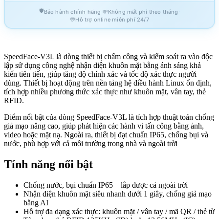
🛡️
·
·
Bảo hành chính hãng
💸
Không mất phí theo tháng
💬
Hỗ trợ online miễn phí 24/7
SpeedFace-V3L là dòng thiết bị chấm công và kiểm soát ra vào độc
lập sử dụng công nghệ nhận diện khuôn mặt bằng ánh sáng khả
kiến tiên tiến, giúp tăng độ chính xác và tốc độ xác thực người
dùng. Thiết bị hoạt động trên nền tảng hệ điều hành Linux ổn định,
tích hợp nhiều phương thức xác thực như khuôn mặt, vân tay, thẻ
RFID.
Điểm nổi bật của dòng SpeedFace-V3L là tích hợp thuật toán chống
giả mạo nâng cao, giúp phát hiện các hành vi tấn công bằng ảnh,
video hoặc mặt nạ. Ngoài ra, thiết bị đạt chuẩn IP65, chống bụi và
nước, phù hợp với cả môi trường trong nhà và ngoài trời
Tính năng nổi bật
Chống nước, bụi chuẩn IP65 – lắp được cả ngoài trời
Nhận diện khuôn mặt siêu nhanh dưới 1 giây, chống giả mạo
bằng AI
Hỗ trợ đa dạng xác thực: khuôn mặt / vân tay / mã QR / thẻ từ