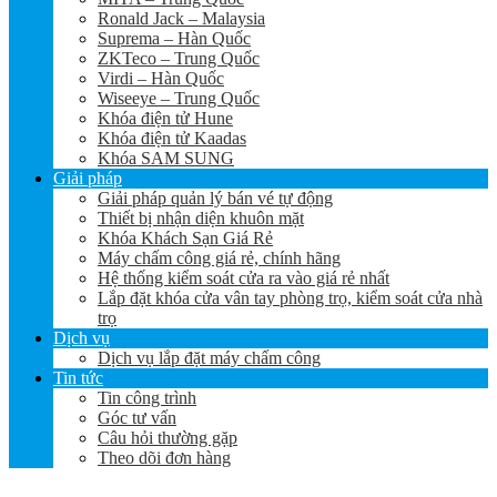
Ronald Jack – Malaysia
Suprema – Hàn Quốc
ZKTeco – Trung Quốc
Virdi – Hàn Quốc
Wiseeye – Trung Quốc
Khóa điện tử Hune
Khóa điện tử Kaadas
Khóa SAM SUNG
Giải pháp
Giải pháp quản lý bán vé tự động
Thiết bị nhận diện khuôn mặt
Khóa Khách Sạn Giá Rẻ
Máy chấm công giá rẻ, chính hãng
Hệ thống kiểm soát cửa ra vào giá rẻ nhất
Lắp đặt khóa cửa vân tay phòng trọ, kiểm soát cửa nhà
trọ
Dịch vụ
Dịch vụ lắp đặt máy chấm công
Tin tức
Tin công trình
Góc tư vấn
Câu hỏi thường gặp
Theo dõi đơn hàng