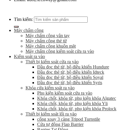
Tìm kiếm:
Máy chấm công
Máy chấm công vân tay
Máy chấm công thẻ từ
Máy chấm công khuôn mặt
Máy chấm công kiểm soát cửa ra vào
Kiểm soát ra vào
Thiết bị kiểm soát cửa ra vào
Đầu đọc thẻ từ, bộ điều khiển Hundure
Đầu đọc thẻ từ, bộ điều khiển Idteck
Đầu đọc thẻ từ, bộ điều khiển Soyal
Đầu đọc thẻ từ, bộ điều khiển Syris
Khóa cửa kiểm soát ra vào
Phụ kiện kiểm soát cửa ra vào
Khóa chốt, khóa từ, phụ kiện khóa Algatec
Khóa chốt, khóa từ, phụ kiện khóa Yli
Khóa chốt, khóa từ, phụ kiện khóa Prolock
Thiết bị kiểm soát lối ra vào
cổng xoay 3 càng Tripod Turnstile
Cửa tự động Flap Barrier
Barrier Tự Động