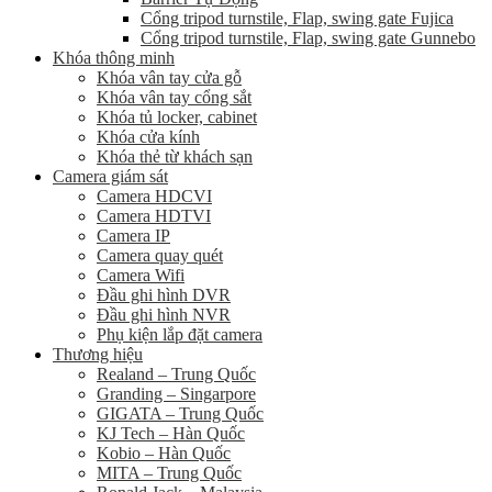
Cổng tripod turnstile, Flap, swing gate Fujica
Cổng tripod turnstile, Flap, swing gate Gunnebo
Khóa thông minh
Khóa vân tay cửa gỗ
Khóa vân tay cổng sắt
Khóa tủ locker, cabinet
Khóa cửa kính
Khóa thẻ từ khách sạn
Camera giám sát
Camera HDCVI
Camera HDTVI
Camera IP
Camera quay quét
Camera Wifi
Đầu ghi hình DVR
Đầu ghi hình NVR
Phụ kiện lắp đặt camera
Thương hiệu
Realand – Trung Quốc
Granding – Singarpore
GIGATA – Trung Quốc
KJ Tech – Hàn Quốc
Kobio – Hàn Quốc
MITA – Trung Quốc