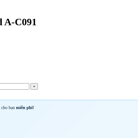
d A-C091
y cho bạn
miễn phí!