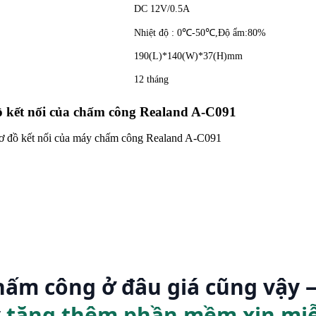
DC 12V/0.5A
Nhiệt độ : 0℃-50℃,Độ ẩm:80%
190(L)*140(W)*37(H)mm
12 tháng
ồ kết nối của chấm công Realand A-C091
ấm công ở đâu giá cũng vậy 
y
tặng thêm phần mềm xịn miễ