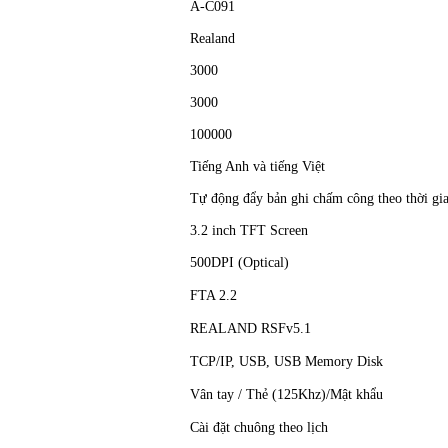
A-C091
Realand
3000
3000
100000
Tiếng Anh và tiếng Việt
Tự động đẩy bản ghi chấm công theo thời gi
3.2 inch TFT Screen
500DPI (Optical)
FTA 2.2
REALAND RSFv5.1
TCP/IP, USB, USB Memory Disk
Vân tay / Thẻ (125Khz)/Mật khẩu
Cài đặt chuông theo lịch