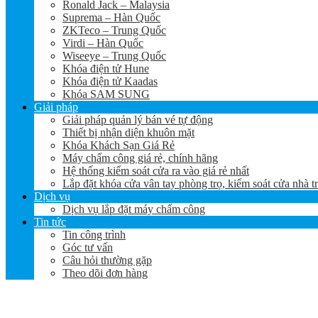
Ronald Jack – Malaysia
Suprema – Hàn Quốc
ZKTeco – Trung Quốc
Virdi – Hàn Quốc
Wiseeye – Trung Quốc
Khóa điện tử Hune
Khóa điện tử Kaadas
Khóa SAM SUNG
Giải pháp
Giải pháp quản lý bán vé tự động
Thiết bị nhận diện khuôn mặt
Khóa Khách Sạn Giá Rẻ
Máy chấm công giá rẻ, chính hãng
Hệ thống kiểm soát cửa ra vào giá rẻ nhất
Lắp đặt khóa cửa vân tay phòng trọ, kiểm soát cửa nhà t
Dịch vụ
Dịch vụ lắp đặt máy chấm công
Tin tức
Tin công trình
Góc tư vấn
Câu hỏi thường gặp
Theo dõi đơn hàng