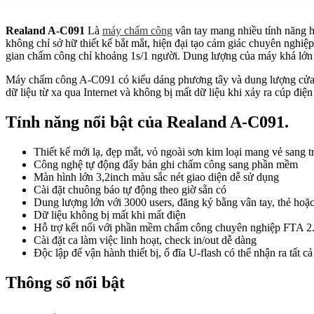
Realand A-C091
Là
máy chấm công
vân tay mang nhiều tính năng h
không chỉ sở hữ thiết kế bắt mắt, hiện đại tạo cảm giác chuyên nghiệ
gian chấm công chỉ khoảng 1s/1 người. Dung lượng của máy khá lớn p
Máy chấm công A-C091 có kiểu dáng phương tây và dung lượng cửa h
dữ liệu từ xa qua Internet và không bị mất dữ liệu khi xảy ra cúp điện
Tính năng nổi bật của Realand A-C091.
Thiết kế mới lạ, đẹp mắt, vỏ ngoài sơn kim loại mang vẻ san
Công nghệ tự động đẩy bản ghi chấm công sang phần mềm
Màn hình lớn 3,2inch màu sắc nét giao diện dễ sử dụng
Cài đặt chuông báo tự động theo giờ sẵn có
Dung lượng lớn với 3000 users, đăng ký bằng vân tay, thẻ hoặ
Dữ liệu không bị mất khi mất điện
Hỗ trợ kết nối với phần mềm chấm công chuyên nghiệp FTA 2
Cài đặt ca làm việc linh hoạt, check in/out dễ dàng
Độc lập để vận hành thiết bị, ổ đĩa U-flash có thể nhận ra tất cả c
Thông số nổi bật