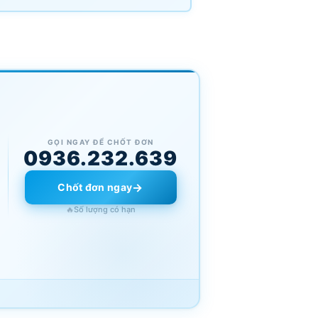
GỌI NGAY ĐỂ CHỐT ĐƠN
0936.232.639
→
Chốt đơn ngay
🔥
Số lượng có hạn