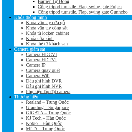
Barrier Tự Động
Cổng tripod turnstile, Flap, swing gate Fujica
Cổng tripod turnstile, Flap, swing gate Gunnebo
Khóa thông minh
Khóa vân tay cửa gỗ
Khóa vân tay cổng sắt
Khóa tủ locker, cabinet
Khóa cửa kính
Khóa thẻ từ khách sạn
Camera giám sát
Camera HDCVI
Camera HDTVI
Camera IP
Camera quay quét
Camera Wifi
Đầu ghi hình DVR
Đầu ghi hình NVR
Phụ kiện lắp đặt camera
Thương hiệu
Realand – Trung Quốc
Granding – Singarpore
GIGATA – Trung Quốc
KJ Tech – Hàn Quốc
Kobio – Hàn Quốc
MITA – Trung Quốc