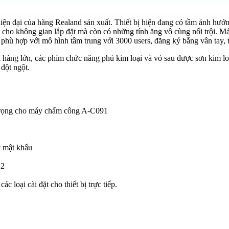
iện đại của hãng Realand sản xuất. Thiết bị hiện đang có tầm ảnh hưởn
p cho không gian lắp đặt mà còn có những tính ăng vô cùng nổi trội. M
hù hợp với mô hình tầm trung với 3000 users, đăng ký bằng vân tay, 
àng lớn, các phím chức năng phủ kim loại và vỏ sau được sơn kim loạ
 đột ngột.
g trọng cho máy chấm công A-C091
c mật khẩu
.2
ác loại cài đặt cho thiết bị trực tiếp.