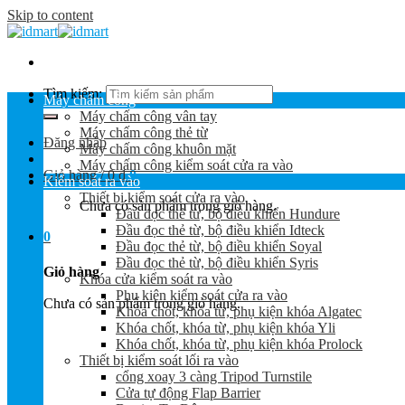
Skip to content
Tìm kiếm:
Máy chấm công
Máy chấm công vân tay
Máy chấm công thẻ từ
Đăng nhập
Máy chấm công khuôn mặt
Máy chấm công kiểm soát cửa ra vào
Giỏ hàng /
0
₫
0
Kiểm soát ra vào
Thiết bị kiểm soát cửa ra vào
Chưa có sản phẩm trong giỏ hàng.
Đầu đọc thẻ từ, bộ điều khiển Hundure
Đầu đọc thẻ từ, bộ điều khiển Idteck
0
Đầu đọc thẻ từ, bộ điều khiển Soyal
Đầu đọc thẻ từ, bộ điều khiển Syris
Giỏ hàng
Khóa cửa kiểm soát ra vào
Phụ kiện kiểm soát cửa ra vào
Chưa có sản phẩm trong giỏ hàng.
Khóa chốt, khóa từ, phụ kiện khóa Algatec
Khóa chốt, khóa từ, phụ kiện khóa Yli
Khóa chốt, khóa từ, phụ kiện khóa Prolock
Thiết bị kiểm soát lối ra vào
cổng xoay 3 càng Tripod Turnstile
Cửa tự động Flap Barrier