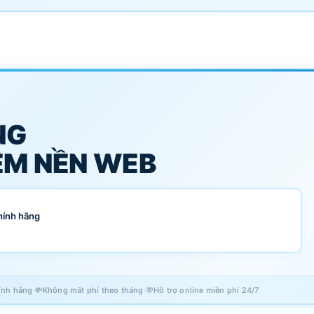
NG
M NỀN WEB
hính hãng
·
·
ính hãng
💸
Không mất phí theo tháng
💬
Hỗ trợ online miễn phí 24/7