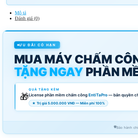
Mô tả
Đánh giá (0)
ƯU ĐÃI CÓ HẠN
MUA MÁY CHẤM CÔ
TẶNG NGAY
PHẦN MỀ
QUÀ TẶNG KÈM
🎁
License phần mềm chấm công
EntiTaPro
— bản quyền c
★ Trị giá 5.000.000 VNĐ — Miễn phí 100%
🛡️
Bảo hành ch