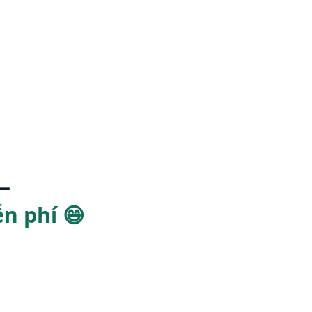
—
n phí 😄