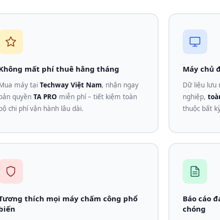
Không mất phí thuê hằng tháng
Máy chủ đ
Mua máy tại
Techway Việt Nam
, nhận ngay
Dữ liệu lưu
bản quyền
TA PRO
miễn phí – tiết kiệm toàn
nghiệp,
toà
bộ chi phí vận hành lâu dài.
thuộc bất k
Tương thích mọi máy chấm công phổ
Báo cáo đ
biến
chóng