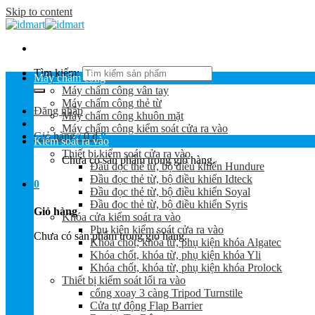
Skip to content
Tìm kiếm:
Máy chấm công
Máy chấm công vân tay
Máy chấm công thẻ từ
Đăng nhập
Máy chấm công khuôn mặt
Máy chấm công kiểm soát cửa ra vào
Giỏ hàng /
0
₫
0
Kiểm soát ra vào
Thiết bị kiểm soát cửa ra vào
Chưa có sản phẩm trong giỏ hàng.
Đầu đọc thẻ từ, bộ điều khiển Hundure
Đầu đọc thẻ từ, bộ điều khiển Idteck
0
Đầu đọc thẻ từ, bộ điều khiển Soyal
Đầu đọc thẻ từ, bộ điều khiển Syris
Giỏ hàng
Khóa cửa kiểm soát ra vào
Phụ kiện kiểm soát cửa ra vào
Chưa có sản phẩm trong giỏ hàng.
Khóa chốt, khóa từ, phụ kiện khóa Algatec
Khóa chốt, khóa từ, phụ kiện khóa Yli
Khóa chốt, khóa từ, phụ kiện khóa Prolock
Thiết bị kiểm soát lối ra vào
cổng xoay 3 càng Tripod Turnstile
Cửa tự động Flap Barrier