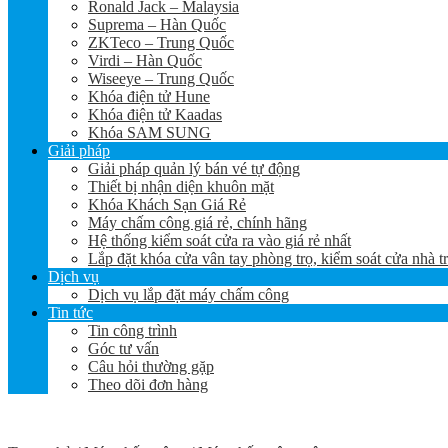
Ronald Jack – Malaysia
Suprema – Hàn Quốc
ZKTeco – Trung Quốc
Virdi – Hàn Quốc
Wiseeye – Trung Quốc
Khóa điện tử Hune
Khóa điện tử Kaadas
Khóa SAM SUNG
Giải pháp
Giải pháp quản lý bán vé tự động
Thiết bị nhận diện khuôn mặt
Khóa Khách Sạn Giá Rẻ
Máy chấm công giá rẻ, chính hãng
Hệ thống kiểm soát cửa ra vào giá rẻ nhất
Lắp đặt khóa cửa vân tay phòng trọ, kiểm soát cửa nhà t
Dịch vụ
Dịch vụ lắp đặt máy chấm công
Tin tức
Tin công trình
Góc tư vấn
Câu hỏi thường gặp
Theo dõi đơn hàng