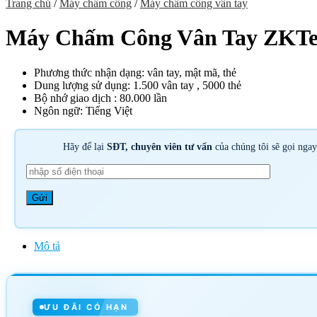
Trang chủ
/
Máy chấm công
/
Máy chấm công vân tay
Máy Chấm Công Vân Tay ZKTe
Phương thức nhận dạng: vân tay, mật mã, thẻ
Dung lượng sử dụng: 1.500 vân tay , 5000 thẻ
Bộ nhớ giao dịch : 80.000 lần
Ngôn ngữ: Tiếng Việt
Hãy để lại
SĐT, chuyên viên tư vấn
của chúng tôi sẽ gọi nga
Mô tả
ƯU ĐÃI CÓ HẠN