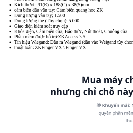
Kích thước: 91(R) x 188(C) x 38(S)mm
cảm biến dấu vân tay: Cảm biến quang học ZK
Dung lượng vân tay; 1.500
Dung lượng thẻ (Tùy chọn): 5.000
Giao diện kiểm soát truy cập
Khóa điện, Cảm biến cửa, Báo thức, Nút thoát, Chuông cửa
Phần mềm được hỗ trợ:ZKAccess 3.5
Tín hiệu Wiegand: Đầu ra Wiegand (đầu vào Weigand tùy chọ
thuật toán: ZKFinger VX \ Finger VX
Mua máy ch
nhưng chỉ chỗ nà
🎁
Khuyến mãi:
M
quyền phần m
thu