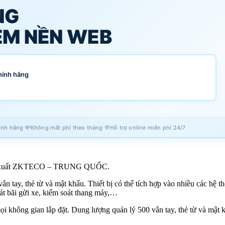
NG
M NỀN WEB
hính hãng
·
·
ính hãng
💸
Không mất phí theo tháng
💬
Hỗ trợ online miễn phí 24/7
n xuất ZKTECO – TRUNG QUỐC.
 tay, thẻ từ và mật khẩu. Thiết bị có thể tích hợp vào nhiều các hệ 
oát bãi gửi xe, kiểm soát thang máy,…
 mọi không gian lắp đặt. Dung lượng quản lý 500 vân tay, thẻ từ và mật 