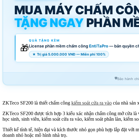
MUA MÁY CHẤM CÔ
TẶNG NGAY
PHẦN MỀ
QUÀ TẶNG KÈM
🎁
License phần mềm chấm công
EntiTaPro
— bản quyền c
★ Trị giá 5.000.000 VNĐ — Miễn phí 100%
🛡️
Bảo hành ch
ZKTeco SF200 là thiết chấm công
kiểm soát cửa ra vào
của nhà sả
ZKTeco SF200 được tích hợp 3 kiểu xác nhận chấm công mở cửa là vân
học sinh, sinh viên, kiểm soát cửa ra vào, kiểm soát phân làn, kiểm s
Thiết kế tính tế, hiện đại và kích thước nhỏ gọn phù hợp lắp đặt với
doanh nhỏ hoặc mô hình nhà trọ.