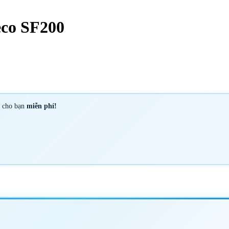
co SF200
y cho bạn
miễn phí!