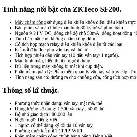
Tính năng nổi bật của ZKTeco SF200.
Máy chấm công
sử dụng điều khiển khóa điện: điều khiển trực
Bàn phím và màn hình: màn hình 80 ký tự và phím bấm
Nguồn 9-24 V DC, dòng chế độ chờ 50mA, dòng hoạt động 
Tính bảo mật cao, không chấm công dùm.
Có tích hợp mạch relay điều khiển khóa điện từ các loại.
Kết nối đầu đọc phụ vân tay và thẻ từ.
Tích hợp nhiều dấu vân tay (10 dấu vân tay/ 1 người).
Màn hình màu, hiển thị tên người dùng.
Dữ liệu trong máy không bị mất khi cúp điện.
Phần mềm quản lý: Phần mềm quản lý vân tay và truy cập. Tr
Tính năng sẵn có: đường ra cho chuông cửa, cổng tích hợp mở
Thông số kĩ thuật.
Phương thức nhận dạng: vân tay, mật mã, thẻ
Dung lượng sử dụng: 1.500 vân tay , 5000 thẻ
Bộ nhớ giao dịch : 80.000 lần
Ngôn ngữ: Tiếng Việt
1 người có thể đăng ký tối đa 10 vân tay
Phương thức kết nối TCP/IP, WIFI
Phần mềm chấm công chính hãng bằng Tiếng Việt