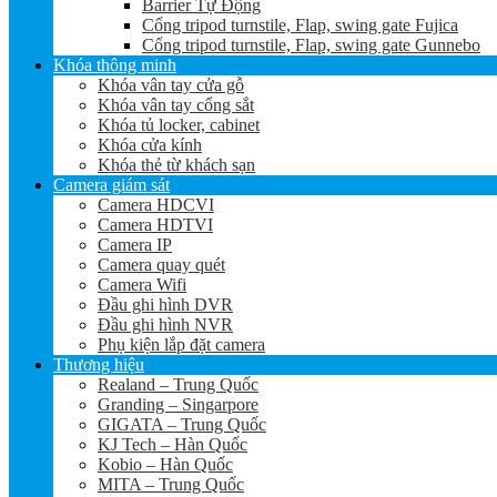
Barrier Tự Động
Cổng tripod turnstile, Flap, swing gate Fujica
Cổng tripod turnstile, Flap, swing gate Gunnebo
Khóa thông minh
Khóa vân tay cửa gỗ
Khóa vân tay cổng sắt
Khóa tủ locker, cabinet
Khóa cửa kính
Khóa thẻ từ khách sạn
Camera giám sát
Camera HDCVI
Camera HDTVI
Camera IP
Camera quay quét
Camera Wifi
Đầu ghi hình DVR
Đầu ghi hình NVR
Phụ kiện lắp đặt camera
Thương hiệu
Realand – Trung Quốc
Granding – Singarpore
GIGATA – Trung Quốc
KJ Tech – Hàn Quốc
Kobio – Hàn Quốc
MITA – Trung Quốc