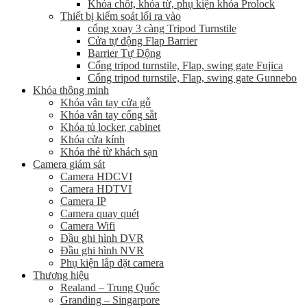
Khóa chốt, khóa từ, phụ kiện khóa Prolock
Thiết bị kiểm soát lối ra vào
cổng xoay 3 càng Tripod Turnstile
Cửa tự động Flap Barrier
Barrier Tự Động
Cổng tripod turnstile, Flap, swing gate Fujica
Cổng tripod turnstile, Flap, swing gate Gunnebo
Khóa thông minh
Khóa vân tay cửa gỗ
Khóa vân tay cổng sắt
Khóa tủ locker, cabinet
Khóa cửa kính
Khóa thẻ từ khách sạn
Camera giám sát
Camera HDCVI
Camera HDTVI
Camera IP
Camera quay quét
Camera Wifi
Đầu ghi hình DVR
Đầu ghi hình NVR
Phụ kiện lắp đặt camera
Thương hiệu
Realand – Trung Quốc
Granding – Singarpore