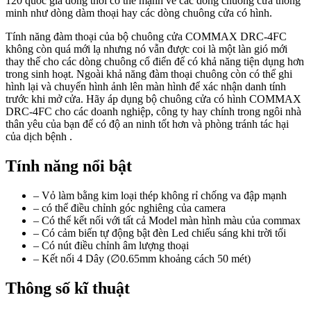
120 quốc gia đồng thời có thể mạnh về các dòng chuông cửa thông
minh như dòng dàm thoại hay các dòng chuông cửa có hình.
Tính năng đàm thoại của bộ chuông cửa COMMAX DRC-4FC
không còn quá mới lạ nhưng nó vẫn được coi là một làn gió mới
thay thế cho các dòng chuông cổ điển để có khả năng tiện dụng hơn
trong sinh hoạt. Ngoài khả năng đàm thoại chuông còn có thể ghi
hình lại và chuyển hình ảnh lên màn hình để xác nhận danh tính
trước khi mở cửa. Hãy áp dụng bộ chuông cửa có hình COMMAX
DRC-4FC cho các doanh nghiệp, công ty hay chính trong ngôi nhà
thân yêu của bạn để có độ an ninh tốt hơn và phòng tránh tác hại
của dịch bệnh .
Tính năng nổi bật
– Vỏ làm bằng kim loại thép không rỉ chống va đập mạnh
– có thể điều chỉnh góc nghiêng của camera
– Có thể kết nối với tất cả Model màn hình màu của commax
– Có cảm biến tự động bật đèn Led chiếu sáng khi trời tối
– Có nút điều chỉnh âm lượng thoại
– Kết nối 4 Dây (∅0.65mm khoảng cách 50 mét)
Thông số kĩ thuật