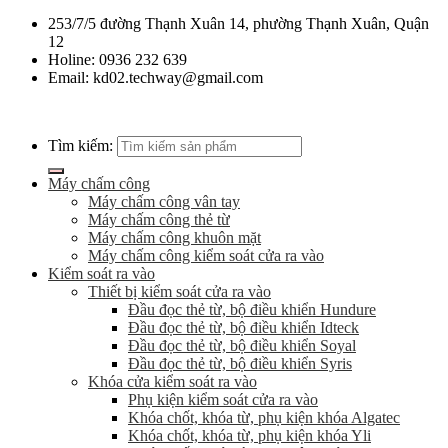
253/7/5 đường Thạnh Xuân 14, phường Thạnh Xuân, Quận
12
Holine: 0936 232 639
Email: kd02.techway@gmail.com
Tìm kiếm:
Máy chấm công
Máy chấm công vân tay
Máy chấm công thẻ từ
Máy chấm công khuôn mặt
Máy chấm công kiểm soát cửa ra vào
Kiểm soát ra vào
Thiết bị kiểm soát cửa ra vào
Đầu đọc thẻ từ, bộ điều khiển Hundure
Đầu đọc thẻ từ, bộ điều khiển Idteck
Đầu đọc thẻ từ, bộ điều khiển Soyal
Đầu đọc thẻ từ, bộ điều khiển Syris
Khóa cửa kiểm soát ra vào
Phụ kiện kiểm soát cửa ra vào
Khóa chốt, khóa từ, phụ kiện khóa Algatec
Khóa chốt, khóa từ, phụ kiện khóa Yli