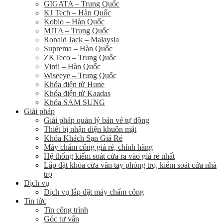
GIGATA – Trung Quốc
KJ Tech – Hàn Quốc
Kobio – Hàn Quốc
MITA – Trung Quốc
Ronald Jack – Malaysia
Suprema – Hàn Quốc
ZKTeco – Trung Quốc
Virdi – Hàn Quốc
Wiseeye – Trung Quốc
Khóa điện tử Hune
Khóa điện tử Kaadas
Khóa SAM SUNG
Giải pháp
Giải pháp quản lý bán vé tự động
Thiết bị nhận diện khuôn mặt
Khóa Khách Sạn Giá Rẻ
Máy chấm công giá rẻ, chính hãng
Hệ thống kiểm soát cửa ra vào giá rẻ nhất
Lắp đặt khóa cửa vân tay phòng trọ, kiểm soát cửa nhà
trọ
Dịch vụ
Dịch vụ lắp đặt máy chấm công
Tin tức
Tin công trình
Góc tư vấn