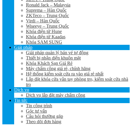
Ronald Jack – Malaysia
Suprema – Hàn Quốc
ZKTeco – Trung Quốc
Virdi – Hàn Quốc
Wiseeye – Trung Quốc
Khóa điện tử Hune
Khóa điện tử Kaadas
Khóa SAM SUNG
Giải pháp
Giải pháp quản lý bán vé tự động
Thiết bị nhận diện khuôn mặt
Khóa Khách Sạn Giá Rẻ
Máy chấm công giá rẻ, chính hãng
Hệ thống kiểm soát cửa ra vào giá rẻ nhất
Lắp đặt khóa cửa vân tay phòng trọ, kiểm soát cửa nhà
trọ
Dịch vụ
Dịch vụ lắp đặt máy chấm công
Tin tức
Tin công trình
Góc tư vấn
Câu hỏi thường gặp
Theo dõi đơn hàng