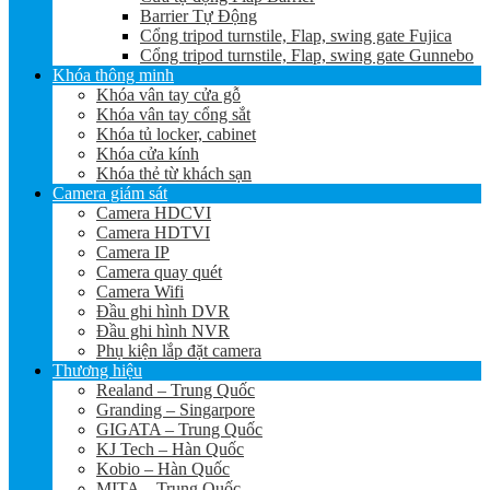
Barrier Tự Động
Cổng tripod turnstile, Flap, swing gate Fujica
Cổng tripod turnstile, Flap, swing gate Gunnebo
Khóa thông minh
Khóa vân tay cửa gỗ
Khóa vân tay cổng sắt
Khóa tủ locker, cabinet
Khóa cửa kính
Khóa thẻ từ khách sạn
Camera giám sát
Camera HDCVI
Camera HDTVI
Camera IP
Camera quay quét
Camera Wifi
Đầu ghi hình DVR
Đầu ghi hình NVR
Phụ kiện lắp đặt camera
Thương hiệu
Realand – Trung Quốc
Granding – Singarpore
GIGATA – Trung Quốc
KJ Tech – Hàn Quốc
Kobio – Hàn Quốc
MITA – Trung Quốc