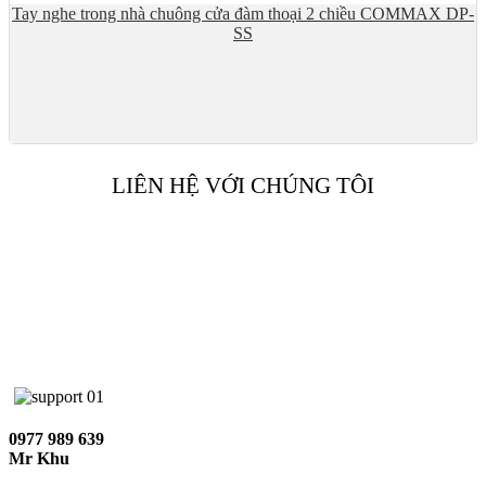
Tay nghe trong nhà chuông cửa đàm thoại 2 chiều COMMAX DP-
SS
LIÊN HỆ VỚI CHÚNG TÔI
0977 989 639
Mr Khu