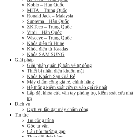
Kobio – Hàn Quốc
MITA – Trung Quốc
Ronald Jack – Malaysia
Suprema – Hàn Quốc
ZKTeco – Trung Quốc
Virdi – Hàn Quốc
Wiseeye – Trung Quốc
Khóa điện tử Hune
Khóa điện tử Kaadas
Khóa SAM SUNG
Giải pháp
Giải pháp quản lý bán vé tự động
Thiết bị nhận diện khuôn mặt
Khóa Khách Sạn Giá Rẻ
Máy chấm công giá rẻ, chính hãng
Hệ thống kiểm soát cửa ra vào giá rẻ nhất
Lắp đặt khóa cửa vân tay phòng trọ, kiểm soát cửa nhà
trọ
Dịch vụ
Dịch vụ lắp đặt máy chấm công
Tin tức
Tin công trình
Góc tư vấn
Câu hỏi thường gặp
Theo dõi đơn hàng