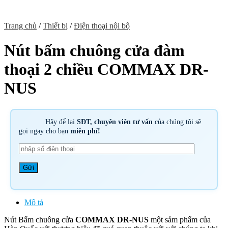
Trang chủ
/
Thiết bị
/
Điện thoại nội bộ
Nút bấm chuông cửa đàm
thoại 2 chiều COMMAX DR-
NUS
Hãy để lại
SĐT, chuyên viên tư vấn
của chúng tôi sẽ
gọi ngay cho bạn
miễn phí!
Mô tả
Nút Bấm chuông cửa
COMMAX DR-NUS
một sảm phẩm của