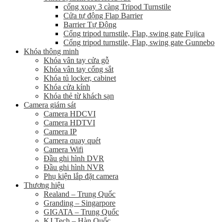
cổng xoay 3 càng Tripod Turnstile
Cửa tự động Flap Barrier
Barrier Tự Động
Cổng tripod turnstile, Flap, swing gate Fujica
Cổng tripod turnstile, Flap, swing gate Gunnebo
Khóa thông minh
Khóa vân tay cửa gỗ
Khóa vân tay cổng sắt
Khóa tủ locker, cabinet
Khóa cửa kính
Khóa thẻ từ khách sạn
Camera giám sát
Camera HDCVI
Camera HDTVI
Camera IP
Camera quay quét
Camera Wifi
Đầu ghi hình DVR
Đầu ghi hình NVR
Phụ kiện lắp đặt camera
Thương hiệu
Realand – Trung Quốc
Granding – Singarpore
GIGATA – Trung Quốc
KJ Tech – Hàn Quốc