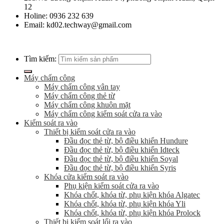
12
Holine: 0936 232 639
Email: kd02.techway@gmail.com
Tìm kiếm:
Máy chấm công
Máy chấm công vân tay
Máy chấm công thẻ từ
Máy chấm công khuôn mặt
Máy chấm công kiểm soát cửa ra vào
Kiểm soát ra vào
Thiết bị kiểm soát cửa ra vào
Đầu đọc thẻ từ, bộ điều khiển Hundure
Đầu đọc thẻ từ, bộ điều khiển Idteck
Đầu đọc thẻ từ, bộ điều khiển Soyal
Đầu đọc thẻ từ, bộ điều khiển Syris
Khóa cửa kiểm soát ra vào
Phụ kiện kiểm soát cửa ra vào
Khóa chốt, khóa từ, phụ kiện khóa Algatec
Khóa chốt, khóa từ, phụ kiện khóa Yli
Khóa chốt, khóa từ, phụ kiện khóa Prolock
Thiết bị kiểm soát lối ra vào