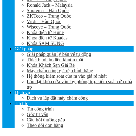
Ronald Jack – Malaysia
Suprema – Hàn Quốc
ZKTeco – Trung Quốc
Virdi – Hàn Quốc
Wiseeye – Trung Quốc
Khóa điện tử Hune
Khóa điện tử Kaadas
Khóa SAM SUNG
Giải pháp
Giải pháp quản lý bán vé tự động
Thiết bị nhận diện khuôn mặt
Khóa Khách Sạn Giá Rẻ
Máy chấm công giá rẻ, chính hãng
Hệ thống kiểm soát cửa ra vào giá rẻ nhất
Lắp đặt khóa cửa vân tay phòng trọ, kiểm soát cửa nhà
trọ
Dịch vụ
Dịch vụ lắp đặt máy chấm công
Tin tức
Tin công trình
Góc tư vấn
Câu hỏi thường gặp
Theo dõi đơn hàng