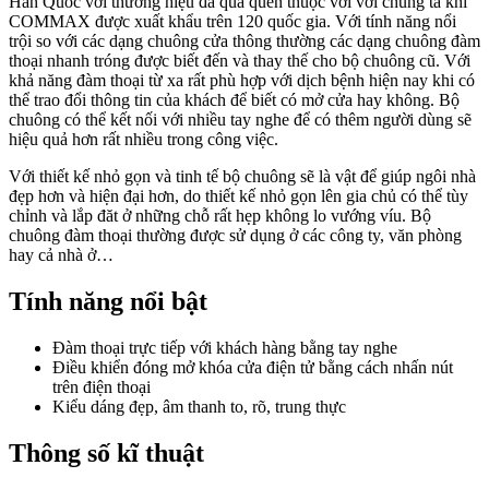
Hàn Quốc với thương hiệu đã quá quen thuộc với với chúng ta khi
COMMAX được xuất khẩu trên 120 quốc gia. Với tính năng nổi
trội so với các dạng chuông cửa thông thường các dạng chuông đàm
thoại nhanh tróng được biết đến và thay thế cho bộ chuông cũ. Với
khả năng đàm thoại từ xa rất phù hợp với dịch bệnh hiện nay khi có
thể trao đổi thông tin của khách để biết có mở cửa hay không. Bộ
chuông có thể kết nối với nhiều tay nghe để có thêm người dùng sẽ
hiệu quả hơn rất nhiều trong công việc.
Với thiết kế nhỏ gọn và tinh tế bộ chuông sẽ là vật để giúp ngôi nhà
đẹp hơn và hiện đại hơn, do thiết kế nhỏ gọn lên gia chủ có thể tùy
chỉnh và lắp đăt ở những chỗ rất hẹp không lo vướng víu. Bộ
chuông đàm thoại thường được sử dụng ở các công ty, văn phòng
hay cả nhà ở…
Tính năng nổi bật
Đàm thoại trực tiếp với khách hàng bằng tay nghe
Điều khiển đóng mở khóa cửa điện tử bằng cách nhấn nút
trên điện thoại
Kiểu dáng đẹp, âm thanh to, rõ, trung thực
Thông số kĩ thuật