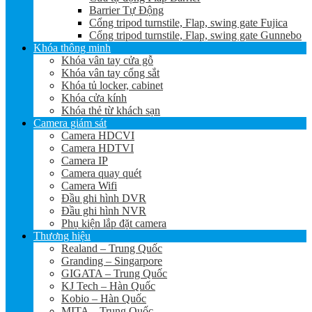
Barrier Tự Động
Cổng tripod turnstile, Flap, swing gate Fujica
Cổng tripod turnstile, Flap, swing gate Gunnebo
Khóa thông minh
Khóa vân tay cửa gỗ
Khóa vân tay cổng sắt
Khóa tủ locker, cabinet
Khóa cửa kính
Khóa thẻ từ khách sạn
Camera giám sát
Camera HDCVI
Camera HDTVI
Camera IP
Camera quay quét
Camera Wifi
Đầu ghi hình DVR
Đầu ghi hình NVR
Phụ kiện lắp đặt camera
Thương hiệu
Realand – Trung Quốc
Granding – Singarpore
GIGATA – Trung Quốc
KJ Tech – Hàn Quốc
Kobio – Hàn Quốc
MITA – Trung Quốc