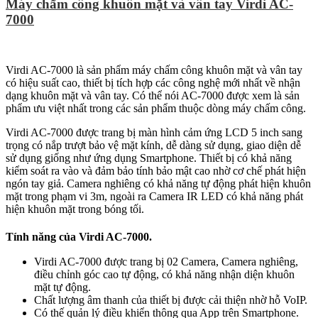
Máy chấm công khuôn mặt và vân tay Virdi AC-
7000
Virdi AC-7000 là sản phẩm máy chấm công khuôn mặt và vân tay
có hiệu suất cao, thiết bị tích hợp các công nghệ mới nhất về nhận
dạng khuôn mặt và vân tay. Có thể nói AC-7000 được xem là sản
phẩm ưu việt nhất trong các sản phẩm thuộc dòng máy chấm công.
Virdi AC-7000 được trang bị màn hình cảm ứng LCD 5 inch sang
trọng có nắp trượt bảo vệ mặt kính, dễ dàng sử dụng, giao diện dễ
sử dụng giống như ứng dụng Smartphone. Thiết bị có khả năng
kiểm soát ra vào và đảm bảo tính bảo mật cao nhờ cơ chế phát hiện
ngón tay giả. Camera nghiêng có khả năng tự động phát hiện khuôn
mặt trong phạm vi 3m, ngoài ra Camera IR LED có khả năng phát
hiện khuôn mặt trong bóng tối.
Tính năng của Virdi AC-7000.
Virdi AC-7000 được trang bị 02 Camera, Camera nghiêng,
điều chỉnh góc cao tự động, có khả năng nhận diện khuôn
mặt tự động.
Chất lượng âm thanh của thiết bị được cải thiện nhờ hỗ VoIP.
Có thế quản lý điều khiển thông qua App trên Smartphone.