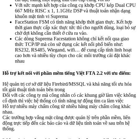
Với sức mạnh kết hợp của công cụ khớp CPU kép Dual CPU
667 MHz RISC x 1, 1.1GHz DSP và thuật toán nhận dạng
khuôn mặt tinh vi Suprema
FaceStation FSM có tính năng khớp thời gian thực. Kết hợp
thời gian thực cấp xác thực tức thì cho người dùng, loại bỏ sự
chờ đợi không cần thiết ở cửa ra vào.
Các dòng Suprema Facestation không chỉ kết nối qua giao
thức TCP/IP mà còn sử dụng các kết nối phổ biến như:
RS232, RS485, Wiegand, wifi… để cung cấp tính linh hoạt
cao hơn và nhiều tùy chọn cho các môi trường cài đặt khác
nhau
Hỗ trợ kết nối với phần mềm tiếng Việt FTA 2.2 với ưu điểm:
Hệ quản trị cơ sở dữ liệu Firebird/MSSQL và khả năng tối ưu hóa
tốt giải thuật tính toán bên trong
Đối với các công ty mà công nhân có các khung giờ làm việc không
cố định thì việc hệ thống có tính năng tự động tìm ca làm việc
Hỗ trợ nhiều máy chấm công từ nhiều hãng máy chấm công khác
nhau.
Các trường hợp vắng mặt cũng được quản lý trên phần mềm, liên
động trực tiếp đến các báo cáo và dữ liệu tính toán về sau trên hệ
thống.