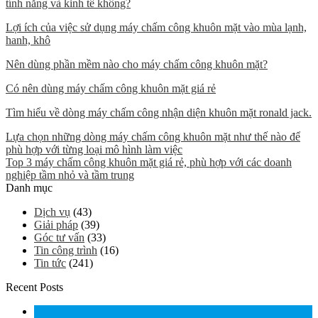
tính năng và kinh tế không?
Lợi ích của việc sử dụng máy chấm công khuôn mặt vào mùa lạnh,
hanh, khô
Nên dùng phần mềm nào cho máy chấm công khuôn mặt?
Có nên dùng máy chấm công khuôn mặt giá rẻ
Tìm hiểu về dòng máy chấm công nhận diện khuôn mặt ronald jack.
Lựa chọn những dòng máy chấm công khuôn mặt như thế nào để
phù hợp với từng loại mô hình làm việc
Top 3 máy chấm công khuôn mặt giá rẻ, phù hợp với các doanh
nghiệp tầm nhỏ và tầm trung
Danh mục
Dịch vụ
(43)
Giải pháp
(39)
Góc tư vấn
(33)
Tin công trình
(16)
Tin tức
(241)
Recent Posts
15