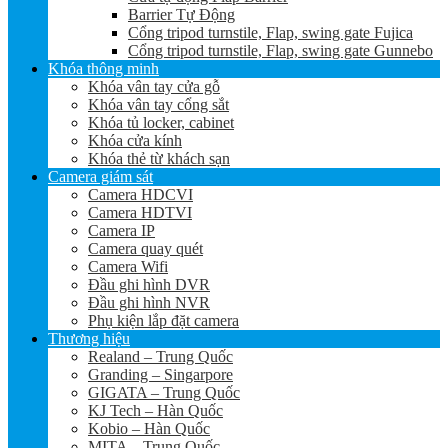
Barrier Tự Động
Cổng tripod turnstile, Flap, swing gate Fujica
Cổng tripod turnstile, Flap, swing gate Gunnebo
Khóa thông minh
Khóa vân tay cửa gỗ
Khóa vân tay cổng sắt
Khóa tủ locker, cabinet
Khóa cửa kính
Khóa thẻ từ khách sạn
Camera giám sát
Camera HDCVI
Camera HDTVI
Camera IP
Camera quay quét
Camera Wifi
Đầu ghi hình DVR
Đầu ghi hình NVR
Phụ kiện lắp đặt camera
Thương hiệu
Realand – Trung Quốc
Granding – Singarpore
GIGATA – Trung Quốc
KJ Tech – Hàn Quốc
Kobio – Hàn Quốc
MITA – Trung Quốc