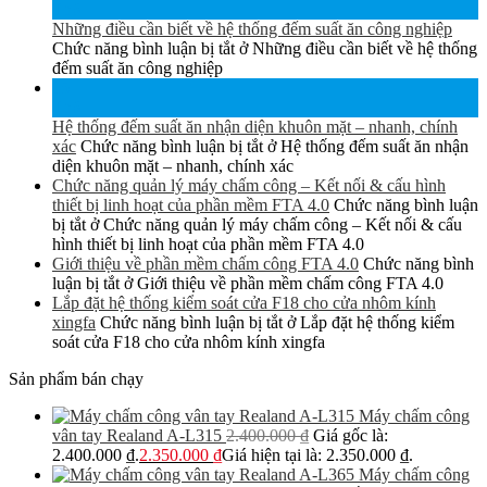
Th6
Những điều cần biết về hệ thống đếm suất ăn công nghiệp
Chức năng bình luận bị tắt
ở Những điều cần biết về hệ thống
đếm suất ăn công nghiệp
15
Th6
Hệ thống đếm suất ăn nhận diện khuôn mặt – nhanh, chính
xác
Chức năng bình luận bị tắt
ở Hệ thống đếm suất ăn nhận
diện khuôn mặt – nhanh, chính xác
Chức năng quản lý máy chấm công – Kết nối & cấu hình
thiết bị linh hoạt của phần mềm FTA 4.0
Chức năng bình luận
bị tắt
ở Chức năng quản lý máy chấm công – Kết nối & cấu
hình thiết bị linh hoạt của phần mềm FTA 4.0
Giới thiệu về phần mềm chấm công FTA 4.0
Chức năng bình
luận bị tắt
ở Giới thiệu về phần mềm chấm công FTA 4.0
Lắp đặt hệ thống kiểm soát cửa F18 cho cửa nhôm kính
xingfa
Chức năng bình luận bị tắt
ở Lắp đặt hệ thống kiểm
soát cửa F18 cho cửa nhôm kính xingfa
Sản phẩm bán chạy
Máy chấm công
vân tay Realand A-L315
2.400.000
₫
Giá gốc là:
2.400.000 ₫.
2.350.000
₫
Giá hiện tại là: 2.350.000 ₫.
Máy chấm công