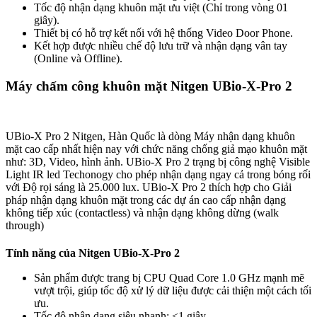
Tốc độ nhận dạng khuôn mặt ưu việt (Chỉ trong vòng 01
giây).
Thiết bị có hỗ trợ kết nối với hệ thống Video Door Phone.
Kết hợp được nhiều chế độ lưu trữ và nhận dạng vân tay
(Online và Offline).
Máy chấm công khuôn mặt Nitgen UBio-X-Pro 2
UBio-X Pro 2 Nitgen, Hàn Quốc là dòng Máy nhận dạng khuôn
mặt cao cấp nhất hiện nay với chức năng chống giả mạo khuôn mặt
như: 3D, Video, hình ảnh. UBio-X Pro 2 trạng bị công nghệ Visible
Light IR led Techonogy cho phép nhận dạng ngay cả trong bóng rối
với Độ rọi sáng là 25.000 lux. UBio-X Pro 2 thích hợp cho Giải
pháp nhận dạng khuôn mặt trong các dự án cao cấp nhận dạng
không tiếp xúc (contactless) và nhận dạng không dừng (walk
through)
Tính năng của Nitgen UBio-X-Pro 2
Sản phẩm được trang bị CPU Quad Core 1.0 GHz mạnh mẽ
vượt trội, giúp tốc độ xử lý dữ liệu được cải thiện một cách tối
ưu.
Tốc độ nhận dạng siêu nhanh: <1 giây