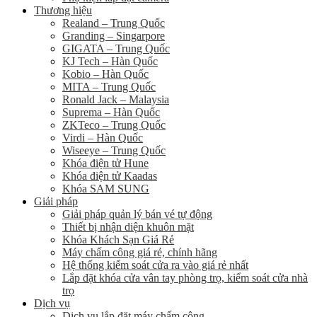
Thương hiệu
Realand – Trung Quốc
Granding – Singarpore
GIGATA – Trung Quốc
KJ Tech – Hàn Quốc
Kobio – Hàn Quốc
MITA – Trung Quốc
Ronald Jack – Malaysia
Suprema – Hàn Quốc
ZKTeco – Trung Quốc
Virdi – Hàn Quốc
Wiseeye – Trung Quốc
Khóa điện tử Hune
Khóa điện tử Kaadas
Khóa SAM SUNG
Giải pháp
Giải pháp quản lý bán vé tự động
Thiết bị nhận diện khuôn mặt
Khóa Khách Sạn Giá Rẻ
Máy chấm công giá rẻ, chính hãng
Hệ thống kiểm soát cửa ra vào giá rẻ nhất
Lắp đặt khóa cửa vân tay phòng trọ, kiểm soát cửa nhà
trọ
Dịch vụ
Dịch vụ lắp đặt máy chấm công