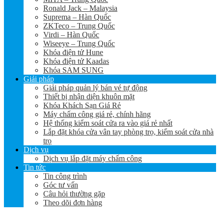
Ronald Jack – Malaysia
Suprema – Hàn Quốc
ZKTeco – Trung Quốc
Virdi – Hàn Quốc
Wiseeye – Trung Quốc
Khóa điện tử Hune
Khóa điện tử Kaadas
Khóa SAM SUNG
Giải pháp
Giải pháp quản lý bán vé tự động
Thiết bị nhận diện khuôn mặt
Khóa Khách Sạn Giá Rẻ
Máy chấm công giá rẻ, chính hãng
Hệ thống kiểm soát cửa ra vào giá rẻ nhất
Lắp đặt khóa cửa vân tay phòng trọ, kiểm soát cửa nhà
trọ
Dịch vụ
Dịch vụ lắp đặt máy chấm công
Tin tức
Tin công trình
Góc tư vấn
Câu hỏi thường gặp
Theo dõi đơn hàng