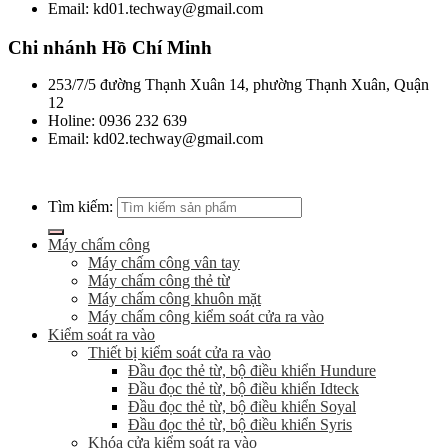
Email: kd01.techway@gmail.com
Chi nhánh Hồ Chí Minh
253/7/5 đường Thạnh Xuân 14, phường Thạnh Xuân, Quận
12
Holine: 0936 232 639
Email: kd02.techway@gmail.com
Tìm kiếm:
Máy chấm công
Máy chấm công vân tay
Máy chấm công thẻ từ
Máy chấm công khuôn mặt
Máy chấm công kiểm soát cửa ra vào
Kiểm soát ra vào
Thiết bị kiểm soát cửa ra vào
Đầu đọc thẻ từ, bộ điều khiển Hundure
Đầu đọc thẻ từ, bộ điều khiển Idteck
Đầu đọc thẻ từ, bộ điều khiển Soyal
Đầu đọc thẻ từ, bộ điều khiển Syris
Khóa cửa kiểm soát ra vào