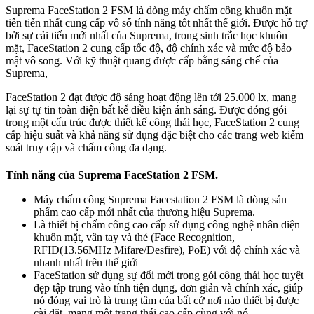
Suprema FaceStation 2 FSM là dòng máy chấm công khuôn mặt
tiên tiến nhất cung cấp vô số tính năng tốt nhất thế giới. Được hỗ trợ
bởi sự cải tiến mới nhất của Suprema, trong sinh trắc học khuôn
mặt, FaceStation 2 cung cấp tốc độ, độ chính xác và mức độ bảo
mật vô song. Với kỹ thuật quang được cấp bằng sáng chế của
Suprema,
FaceStation 2 đạt được độ sáng hoạt động lên tới 25.000 lx, mang
lại sự tự tin toàn diện bất kể điều kiện ánh sáng. Được đóng gói
trong một cấu trúc được thiết kế công thái học, FaceStation 2 cung
cấp hiệu suất và khả năng sử dụng đặc biệt cho các trang web kiểm
soát truy cập và chấm công đa dạng.
Tính năng của Suprema FaceStation 2 FSM.
Máy chấm công Suprema Facestation 2 FSM là dòng sản
phẩm cao cấp mới nhất của thương hiệu Suprema.
Là thiết bị chấm công cao cấp sử dụng công nghệ nhân diện
khuôn mặt, vân tay và thẻ (Face Recognition,
RFID(13.56MHz Mifare/Desfire), PoE) với độ chính xác và
nhanh nhất trên thế giới
FaceStation sử dụng sự đổi mới trong gói công thái học tuyệt
đẹp tập trung vào tính tiện dụng, đơn giản và chính xác, giúp
nó đóng vai trò là trung tâm của bất cứ nơi nào thiết bị được
cài đặt, mang một trạng thái cao cấp cùng với nó