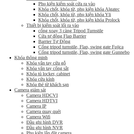
Phụ kiện kiểm soát cửa ra vào
Khóa chốt, khóa từ, phụ kiện khóa Algatec
Khóa chốt, khóa từ, phụ kiện khóa Yli
Khóa chốt, khóa từ, phụ kiện khóa Prolock
Thiết bị kiểm soát lối ra vào
cổng xoay 3 càng Tripod Turnstile
Cửa tự động Flap Barrier
Barrier Tự Động
Cổng tripod turnstile, Flap, swing gate Fujica
Cổng tripod turnstile, Flap, swing gate Gunnebo
Khóa thông minh
Khóa vân tay cửa gỗ
Khóa vân tay cổng sắt
Khóa tủ locker, cabinet
Khóa cửa kính
Khóa thẻ từ khách sạn
Camera giám sát
Camera HDCVI
Camera HDTVI
Camera IP
Camera quay quét
Camera Wifi
Đầu ghi hình DVR
Đầu ghi hình NVR
Phụ kiện lắp đặt camera