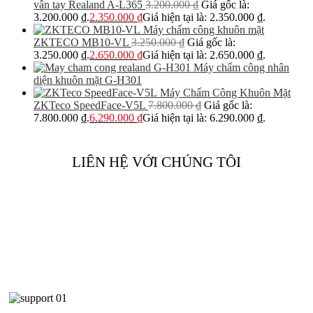
vân tay Realand A-L365
3.200.000
₫
Giá gốc là:
3.200.000 ₫.
2.350.000
₫
Giá hiện tại là: 2.350.000 ₫.
Máy chấm công khuôn mặt
ZKTECO MB10-VL
3.250.000
₫
Giá gốc là:
3.250.000 ₫.
2.650.000
₫
Giá hiện tại là: 2.650.000 ₫.
Máy chấm công nhân
diện khuôn mặt G-H301
Máy Chấm Công Khuôn Mặt
ZKTeco SpeedFace-V5L
7.800.000
₫
Giá gốc là:
7.800.000 ₫.
6.290.000
₫
Giá hiện tại là: 6.290.000 ₫.
LIÊN HỆ VỚI CHÚNG TÔI