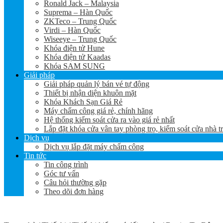
Ronald Jack – Malaysia
Suprema – Hàn Quốc
ZKTeco – Trung Quốc
Virdi – Hàn Quốc
Wiseeye – Trung Quốc
Khóa điện tử Hune
Khóa điện tử Kaadas
Khóa SAM SUNG
Giải pháp
Giải pháp quản lý bán vé tự động
Thiết bị nhận diện khuôn mặt
Khóa Khách Sạn Giá Rẻ
Máy chấm công giá rẻ, chính hãng
Hệ thống kiểm soát cửa ra vào giá rẻ nhất
Lắp đặt khóa cửa vân tay phòng trọ, kiểm soát cửa nhà t
Dịch vụ
Dịch vụ lắp đặt máy chấm công
Tin tức
Tin công trình
Góc tư vấn
Câu hỏi thường gặp
Theo dõi đơn hàng