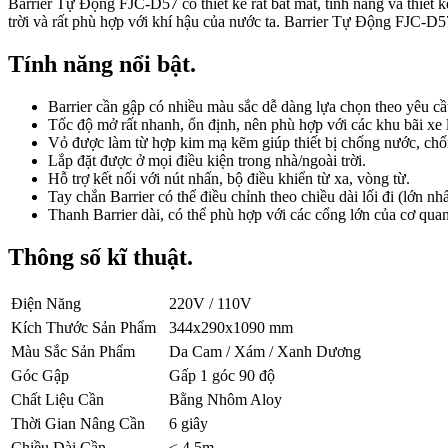
Barrier Tự Động FJC-D57 có thiết kế rất bắt mắt, tính năng và thiết 
trời và rất phù hợp với khí hậu của nước ta. Barrier Tự Động FJC-D5
Tính năng nổi bật.
Barrier cần gập có nhiều màu sắc dễ dàng lựa chọn theo yêu cầ
Tốc độ mở rất nhanh, ổn định, nên phù hợp với các khu bãi xe lớ
Vỏ được làm từ hợp kim mạ kẽm giúp thiết bị chống nước, chốn
Lắp đặt được ở mọi điều kiện trong nhà/ngoài trời.
Hỗ trợ kết nối với nút nhấn, bộ điều khiển từ xa, vòng từ.
Tay chắn Barrier có thể điều chỉnh theo chiều dài lối đi (lớn n
Thanh Barrier dài, có thể phù hợp với các cổng lớn của cơ quan
Thông số kĩ thuật.
Điện Năng
220V / 110V
Kích Thước Sản Phẩm
344x290x1090 mm
Màu Sắc Sản Phẩm
Da Cam / Xám / Xanh Dương
Góc Gập
Gấp 1 góc 90 độ
Chất Liệu Cần
Bằng Nhôm Aloy
Thời Gian Nâng Cần
6 giây
Chiều Dài Cần
≤ 4.5m