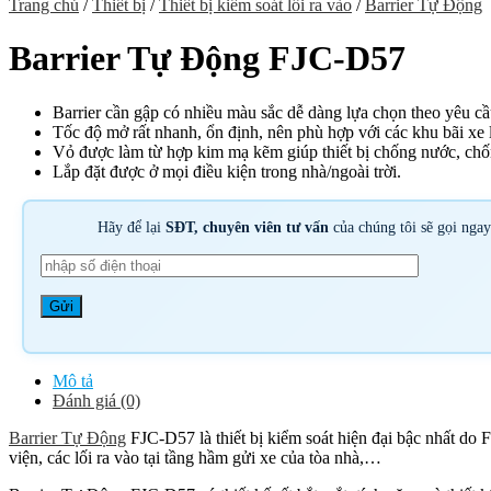
Trang chủ
/
Thiết bị
/
Thiết bị kiểm soát lối ra vào
/
Barrier Tự Động
Barrier Tự Động FJC-D57
Barrier cần gập có nhiều màu sắc dễ dàng lựa chọn theo yêu cầ
Tốc độ mở rất nhanh, ổn định, nên phù hợp với các khu bãi xe lớ
Vỏ được làm từ hợp kim mạ kẽm giúp thiết bị chống nước, chốn
Lắp đặt được ở mọi điều kiện trong nhà/ngoài trời.
Hãy để lại
SĐT, chuyên viên tư vấn
của chúng tôi sẽ gọi nga
Mô tả
Đánh giá (0)
Barrier Tự Động
FJC-D57 là thiết bị kiểm soát hiện đại bậc nhất do 
viện, các lối ra vào tại tầng hầm gửi xe của tòa nhà,…