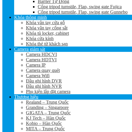
Barrier Tự Động
Cổng tripod turnstile, Flap, swing gate Fujica
Cổng tripod turnstile, Flap, swing gate Gunnebo
Khóa thông minh
Khóa vân tay cửa gỗ
Khóa vân tay cổng sắt
Khóa tủ locker, cabinet
Khóa cửa kính
Khóa thẻ từ khách sạn
Camera giám sát
Camera HDCVI
Camera HDTVI
Camera IP
Camera quay quét
Camera Wifi
Đầu ghi hình DVR
Đầu ghi hình NVR
Phụ kiện lắp đặt camera
Thương hiệu
Realand – Trung Quốc
Granding – Singarpore
GIGATA – Trung Quốc
KJ Tech – Hàn Quốc
Kobio – Hàn Quốc
MITA – Trung Quốc