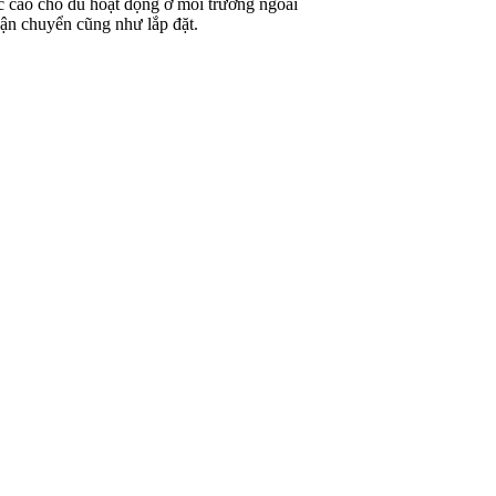
ực cao cho dù hoạt động ở môi trường ngoài
vận chuyển cũng như lắp đặt.