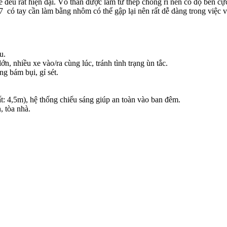
kế đều rất hiện đại. Vỏ thân được làm từ thép chống rỉ nên có độ bền c
7 có tay cần làm bằng nhôm có thể gập lại nên rất dễ dàng trong việc 
u.
n, nhiều xe vào/ra cùng lúc, tránh tình trạng ùn tắc.
g bám bụi, gỉ sét.
hất: 4,5m), hệ thống chiếu sáng giúp an toàn vào ban đêm.
, tòa nhà.