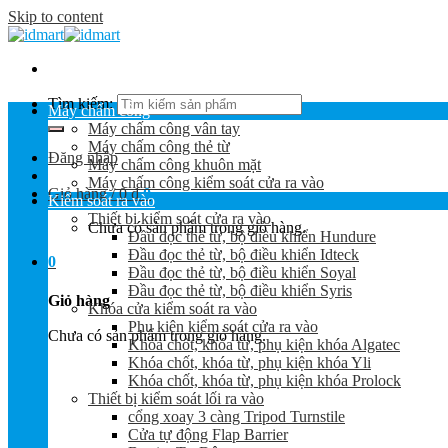
Skip to content
Tìm kiếm:
Máy chấm công
Máy chấm công vân tay
Máy chấm công thẻ từ
Đăng nhập
Máy chấm công khuôn mặt
Máy chấm công kiểm soát cửa ra vào
Giỏ hàng /
0
₫
0
Kiểm soát ra vào
Thiết bị kiểm soát cửa ra vào
Chưa có sản phẩm trong giỏ hàng.
Đầu đọc thẻ từ, bộ điều khiển Hundure
Đầu đọc thẻ từ, bộ điều khiển Idteck
0
Đầu đọc thẻ từ, bộ điều khiển Soyal
Đầu đọc thẻ từ, bộ điều khiển Syris
Giỏ hàng
Khóa cửa kiểm soát ra vào
Phụ kiện kiểm soát cửa ra vào
Chưa có sản phẩm trong giỏ hàng.
Khóa chốt, khóa từ, phụ kiện khóa Algatec
Khóa chốt, khóa từ, phụ kiện khóa Yli
Khóa chốt, khóa từ, phụ kiện khóa Prolock
Thiết bị kiểm soát lối ra vào
cổng xoay 3 càng Tripod Turnstile
Cửa tự động Flap Barrier