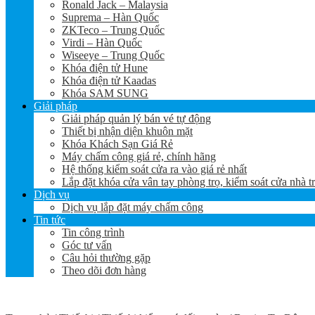
Ronald Jack – Malaysia
Suprema – Hàn Quốc
ZKTeco – Trung Quốc
Virdi – Hàn Quốc
Wiseeye – Trung Quốc
Khóa điện tử Hune
Khóa điện tử Kaadas
Khóa SAM SUNG
Giải pháp
Giải pháp quản lý bán vé tự động
Thiết bị nhận diện khuôn mặt
Khóa Khách Sạn Giá Rẻ
Máy chấm công giá rẻ, chính hãng
Hệ thống kiểm soát cửa ra vào giá rẻ nhất
Lắp đặt khóa cửa vân tay phòng trọ, kiểm soát cửa nhà t
Dịch vụ
Dịch vụ lắp đặt máy chấm công
Tin tức
Tin công trình
Góc tư vấn
Câu hỏi thường gặp
Theo dõi đơn hàng