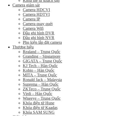
Khóa thẻ từ khách sạn
Camera giám sát
Camera HDCVI
Camera HDTVI
Camera IP
Camera quay quét
Camera Wifi
Đầu ghi hình DVR
Đầu ghi hình NVR
Phụ kiện lắp đặt camera
Thương hiệu
Realand – Trung Quốc
Granding – Singarpore
GIGATA – Trung Quốc
KJ Tech – Hàn Quốc
Kobio – Hàn Quốc
MITA – Trung Quốc
Ronald Jack – Malaysia
Suprema – Hàn Quốc
ZKTeco – Trung Quốc
Virdi – Hàn Quốc
Wiseeye – Trung Quốc
Khóa điện tử Hune
Khóa điện tử Kaadas
Khóa SAM SUNG