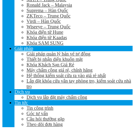
Ronald Jack – Malaysia
Suprema – Hàn Quốc
ZKTeco – Trung Quốc
Virdi – Hàn Quốc
Wiseeye – Trung Quốc
Khóa điện tử Hune
Khóa điện tử Kaadas
Khóa SAM SUNG
Giải pháp
Giải pháp quản lý bán vé tự động
Thiết bị nhận diện khuôn mặt
Khóa Khách Sạn Giá Rẻ
Máy chấm công giá rẻ, chính hãng
Hệ thống kiểm soát cửa ra vào giá rẻ nhất
Lắp đặt khóa cửa vân tay phòng trọ, kiểm soát cửa nhà
trọ
Dịch vụ
Dịch vụ lắp đặt máy chấm công
Tin tức
Tin công trình
Góc tư vấn
Câu hỏi thường gặp
Theo dõi đơn hàng