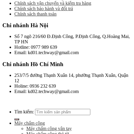
Chính sách vận chuyển và kiểm tra hàng
Chính sách bảo hành và đổi trả
Chính sách thanh toán
Chi nhánh Hà Nội
Số 7 ngõ 216/60 Đ.Định Công, P.Định Công, Q.Hoàng Mai,
TP HN
Hotline: 0977 989 639
Email: kd01.techway@gmail.com
Chi nhánh Hồ Chí Minh
253/7/5 đường Thạnh Xuân 14, phường Thạnh Xuân, Quận
12
Holine: 0936 232 639
Email: kd02.techway@gmail.com
Tìm kiếm:
Máy chấm công
Máy chấm công vân tay
Máy chấm công thẻ từ