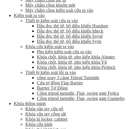
Máy chấm công khuôn mặt
Máy chấm công kiểm soát cửa ra vào
Kiểm soát ra vào
Thiết bị kiểm soát cửa ra vào
Đầu đọc thẻ từ, bộ điều khiển Hundure
Đầu đọc thẻ từ, bộ điều khiển Idteck
Đầu đọc thẻ từ, bộ điều khiển Soyal
Đầu đọc thẻ từ, bộ điều khiển Syris
Khóa cửa kiểm soát ra vào
Phụ kiện kiểm soát cửa ra vào
Khóa chốt, khóa từ, phụ kiện khóa Algatec
Khóa chốt, khóa từ, phụ kiện khóa Yli
Khóa chốt, khóa từ, phụ kiện khóa Prolock
Thiết bị kiểm soát lối ra vào
cổng xoay 3 càng Tripod Turnstile
Cửa tự động Flap Barrier
Barrier Tự Động
Cổng tripod turnstile, Flap, swing gate Fujica
Cổng tripod turnstile, Flap, swing gate Gunnebo
Khóa thông minh
Khóa vân tay cửa gỗ
Khóa vân tay cổng sắt
Khóa tủ locker, cabinet
Khóa cửa kính