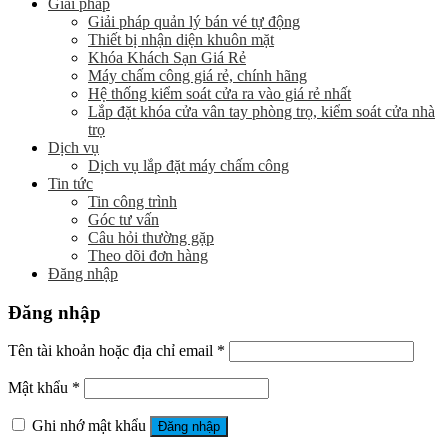
Giải pháp
Giải pháp quản lý bán vé tự động
Thiết bị nhận diện khuôn mặt
Khóa Khách Sạn Giá Rẻ
Máy chấm công giá rẻ, chính hãng
Hệ thống kiểm soát cửa ra vào giá rẻ nhất
Lắp đặt khóa cửa vân tay phòng trọ, kiểm soát cửa nhà
trọ
Dịch vụ
Dịch vụ lắp đặt máy chấm công
Tin tức
Tin công trình
Góc tư vấn
Câu hỏi thường gặp
Theo dõi đơn hàng
Đăng nhập
Đăng nhập
Tên tài khoản hoặc địa chỉ email
*
Mật khẩu
*
Ghi nhớ mật khẩu
Đăng nhập