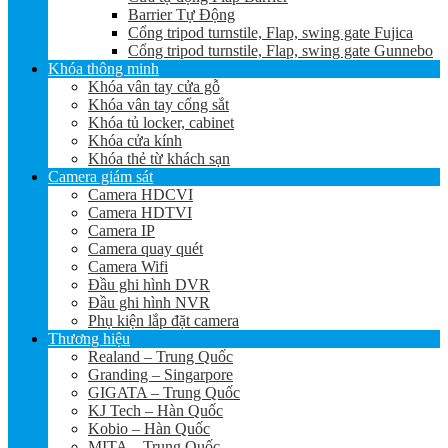
Barrier Tự Động
Cổng tripod turnstile, Flap, swing gate Fujica
Cổng tripod turnstile, Flap, swing gate Gunnebo
Khóa thông minh
Khóa vân tay cửa gỗ
Khóa vân tay cổng sắt
Khóa tủ locker, cabinet
Khóa cửa kính
Khóa thẻ từ khách sạn
Camera giám sát
Camera HDCVI
Camera HDTVI
Camera IP
Camera quay quét
Camera Wifi
Đầu ghi hình DVR
Đầu ghi hình NVR
Phụ kiện lắp đặt camera
Thương hiệu
Realand – Trung Quốc
Granding – Singarpore
GIGATA – Trung Quốc
KJ Tech – Hàn Quốc
Kobio – Hàn Quốc
MITA – Trung Quốc