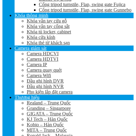
Cổng tripod turnstile, Flap, swing gate Fujica
Cổng tripod turnstile, Flap, swing gate Gunnebo
Khóa thông minh
Khóa vân tay cửa gỗ
Khóa vân tay cổng sắt
Khóa tủ locker, cabinet
Khóa cửa kính
Khóa thẻ từ khách sạn
Camera giám sát
Camera HDCVI
Camera HDTVI
Camera IP
Camera quay quét
Camera Wifi
Đầu ghi hình DVR
Đầu ghi hình NVR
Phụ kiện lắp đặt camera
Thương hiệu
Realand – Trung Quốc
Granding – Singarpore
GIGATA – Trung Quốc
KJ Tech – Hàn Quốc
Kobio – Hàn Quốc
MITA – Trung Quốc
Ronald Jack – Malaysia