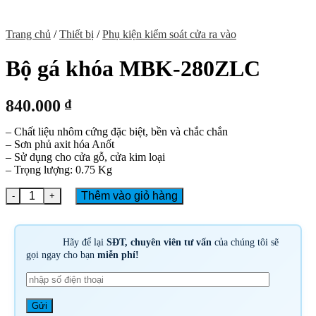
Trang chủ
/
Thiết bị
/
Phụ kiện kiểm soát cửa ra vào
Bộ gá khóa MBK-280ZLC
840.000
₫
– Chất liệu nhôm cứng đặc biệt, bền và chắc chắn
– Sơn phủ axit hóa Anốt
– Sử dụng cho cửa gỗ, cửa kim loại
– Trọng lượng: 0.75 Kg
Bộ gá khóa MBK-280ZLC số lượng
Thêm vào giỏ hàng
Hãy để lại
SĐT, chuyên viên tư vấn
của chúng tôi sẽ
gọi ngay cho bạn
miễn phí!