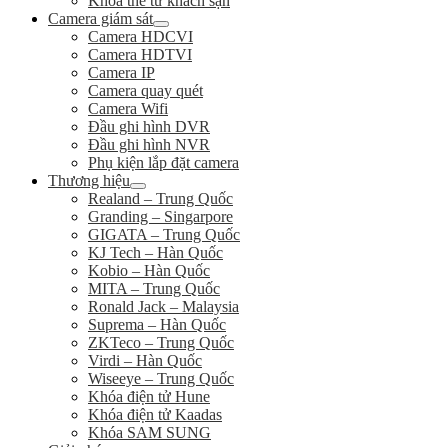
Khóa thẻ từ khách sạn
Camera giám sát
Camera HDCVI
Camera HDTVI
Camera IP
Camera quay quét
Camera Wifi
Đầu ghi hình DVR
Đầu ghi hình NVR
Phụ kiện lắp đặt camera
Thương hiệu
Realand – Trung Quốc
Granding – Singarpore
GIGATA – Trung Quốc
KJ Tech – Hàn Quốc
Kobio – Hàn Quốc
MITA – Trung Quốc
Ronald Jack – Malaysia
Suprema – Hàn Quốc
ZKTeco – Trung Quốc
Virdi – Hàn Quốc
Wiseeye – Trung Quốc
Khóa điện tử Hune
Khóa điện tử Kaadas
Khóa SAM SUNG