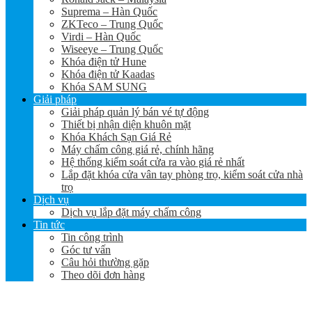
Suprema – Hàn Quốc
ZKTeco – Trung Quốc
Virdi – Hàn Quốc
Wiseeye – Trung Quốc
Khóa điện tử Hune
Khóa điện tử Kaadas
Khóa SAM SUNG
Giải pháp
Giải pháp quản lý bán vé tự động
Thiết bị nhận diện khuôn mặt
Khóa Khách Sạn Giá Rẻ
Máy chấm công giá rẻ, chính hãng
Hệ thống kiểm soát cửa ra vào giá rẻ nhất
Lắp đặt khóa cửa vân tay phòng trọ, kiểm soát cửa nhà
trọ
Dịch vụ
Dịch vụ lắp đặt máy chấm công
Tin tức
Tin công trình
Góc tư vấn
Câu hỏi thường gặp
Theo dõi đơn hàng