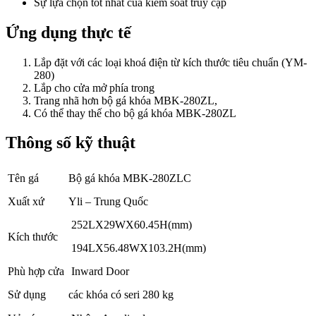
Sự lựa chọn tốt nhất của kiểm soát truy cập
Ứng dụng thực tế
Lắp đặt với các loại khoá điện từ kích thước tiêu chuẩn (YM-
280)
Lắp cho cửa mở phía trong
Trang nhã hơn bộ gá khóa MBK-280ZL,
Có thể thay thế cho bộ gá khóa MBK-280ZL
Thông số kỹ thuật
Tên gá
Bộ gá khóa MBK-280ZLC
Xuất xứ
Yli – Trung Quốc
252LX29WX60.45H(mm)
Kích thước
194LX56.48WX103.2H(mm)
Phù hợp cửa
Inward Door
Sử dụng
các khóa có seri 280 kg