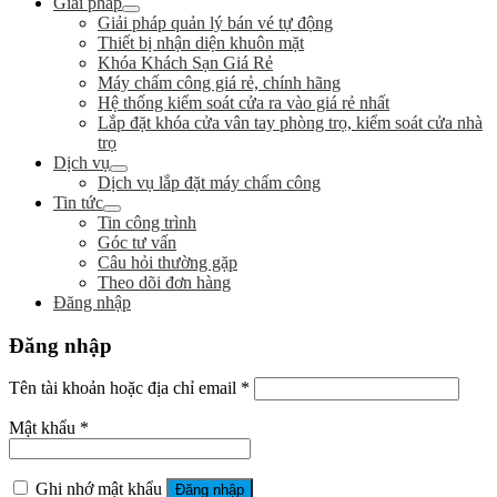
Giải pháp
Giải pháp quản lý bán vé tự động
Thiết bị nhận diện khuôn mặt
Khóa Khách Sạn Giá Rẻ
Máy chấm công giá rẻ, chính hãng
Hệ thống kiểm soát cửa ra vào giá rẻ nhất
Lắp đặt khóa cửa vân tay phòng trọ, kiểm soát cửa nhà
trọ
Dịch vụ
Dịch vụ lắp đặt máy chấm công
Tin tức
Tin công trình
Góc tư vấn
Câu hỏi thường gặp
Theo dõi đơn hàng
Đăng nhập
Đăng nhập
Tên tài khoản hoặc địa chỉ email
*
Mật khẩu
*
Ghi nhớ mật khẩu
Đăng nhập