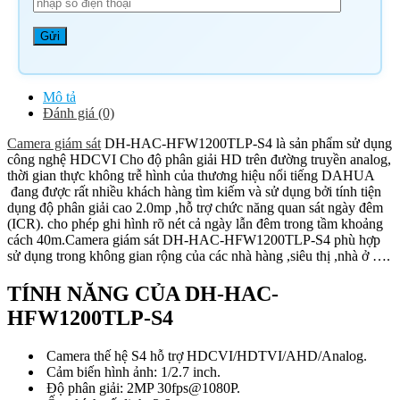
Mô tả
Đánh giá (0)
Camera giám sát
DH-HAC-HFW1200TLP-S4 là sản phẩm sử dụng
công nghệ HDCVI Cho độ phân giải HD trên đường truyền analog,
thời gian thực không trễ hình của thương hiệu nổi tiếng DAHUA
đang được rất nhiều khách hàng tìm kiếm và sử dụng bởi tính tiện
dụng độ phân giải cao 2.0mp ,hỗ trợ chức năng quan sát ngày đêm
(ICR). cho phép ghi hình rõ nét cả ngày lẫn đêm trong tầm khoảng
cách 40m.Camera giám sát DH-HAC-HFW1200TLP-S4 phù hợp
sử dụng trong không gian rộng của các nhà hàng ,siêu thị ,nhà ở ….
TÍNH NĂNG CỦA DH-HAC-
HFW1200TLP-S4
Camera thế hệ S4 hỗ trợ HDCVI/HDTVI/AHD/Analog.
Cảm biến hình ảnh: 1/2.7 inch.
Độ phân giải: 2MP 30fps@1080P.