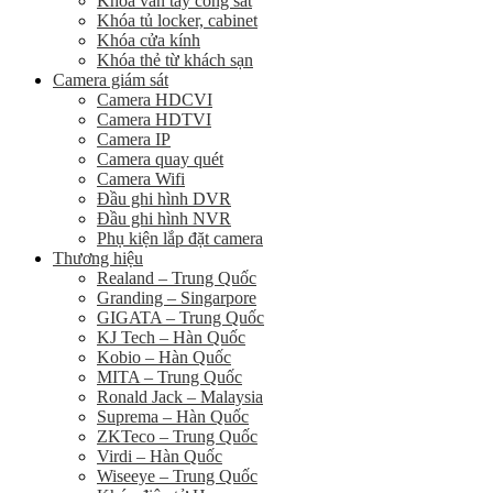
Khóa vân tay cổng sắt
Khóa tủ locker, cabinet
Khóa cửa kính
Khóa thẻ từ khách sạn
Camera giám sát
Camera HDCVI
Camera HDTVI
Camera IP
Camera quay quét
Camera Wifi
Đầu ghi hình DVR
Đầu ghi hình NVR
Phụ kiện lắp đặt camera
Thương hiệu
Realand – Trung Quốc
Granding – Singarpore
GIGATA – Trung Quốc
KJ Tech – Hàn Quốc
Kobio – Hàn Quốc
MITA – Trung Quốc
Ronald Jack – Malaysia
Suprema – Hàn Quốc
ZKTeco – Trung Quốc
Virdi – Hàn Quốc
Wiseeye – Trung Quốc