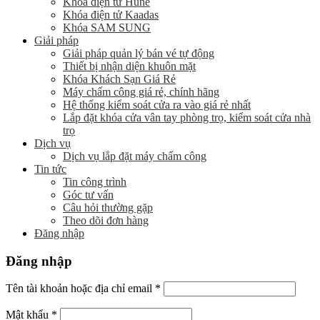
Khóa điện tử Hune
Khóa điện tử Kaadas
Khóa SAM SUNG
Giải pháp
Giải pháp quản lý bán vé tự động
Thiết bị nhận diện khuôn mặt
Khóa Khách Sạn Giá Rẻ
Máy chấm công giá rẻ, chính hãng
Hệ thống kiểm soát cửa ra vào giá rẻ nhất
Lắp đặt khóa cửa vân tay phòng trọ, kiểm soát cửa nhà
trọ
Dịch vụ
Dịch vụ lắp đặt máy chấm công
Tin tức
Tin công trình
Góc tư vấn
Câu hỏi thường gặp
Theo dõi đơn hàng
Đăng nhập
Đăng nhập
Tên tài khoản hoặc địa chỉ email
*
Mật khẩu
*