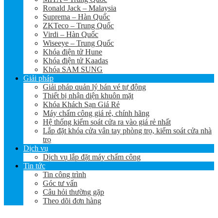
Ronald Jack – Malaysia
Suprema – Hàn Quốc
ZKTeco – Trung Quốc
Virdi – Hàn Quốc
Wiseeye – Trung Quốc
Khóa điện tử Hune
Khóa điện tử Kaadas
Khóa SAM SUNG
Giải pháp
Giải pháp quản lý bán vé tự động
Thiết bị nhận diện khuôn mặt
Khóa Khách Sạn Giá Rẻ
Máy chấm công giá rẻ, chính hãng
Hệ thống kiểm soát cửa ra vào giá rẻ nhất
Lắp đặt khóa cửa vân tay phòng trọ, kiểm soát cửa nhà
trọ
Dịch vụ
Dịch vụ lắp đặt máy chấm công
Tin tức
Tin công trình
Góc tư vấn
Câu hỏi thường gặp
Theo dõi đơn hàng