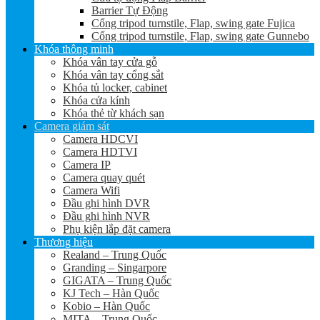
Barrier Tự Động
Cổng tripod turnstile, Flap, swing gate Fujica
Cổng tripod turnstile, Flap, swing gate Gunnebo
Khóa thông minh
Khóa vân tay cửa gỗ
Khóa vân tay cổng sắt
Khóa tủ locker, cabinet
Khóa cửa kính
Khóa thẻ từ khách sạn
Camera giám sát
Camera HDCVI
Camera HDTVI
Camera IP
Camera quay quét
Camera Wifi
Đầu ghi hình DVR
Đầu ghi hình NVR
Phụ kiện lắp đặt camera
Thương hiệu
Realand – Trung Quốc
Granding – Singarpore
GIGATA – Trung Quốc
KJ Tech – Hàn Quốc
Kobio – Hàn Quốc
MITA – Trung Quốc