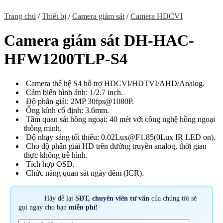
Trang chủ
/
Thiết bị
/
Camera giám sát
/
Camera HDCVI
Camera giám sát DH-HAC-
HFW1200TLP-S4
Camera thế hệ S4 hỗ trợ HDCVI/HDTVI/AHD/Analog.
Cảm biến hình ảnh: 1/2.7 inch.
Độ phân giải: 2MP 30fps@1080P.
Ống kính cố định: 3.6mm.
Tầm quan sát hồng ngoại: 40 mét với công nghệ hồng ngoại
thông minh.
Độ nhạy sáng tối thiểu: 0.02Lux@F1.85(0Lux IR LED on).
Cho độ phân giải HD trên đường truyền analog, thời gian
thực không trễ hình.
Tích hợp OSD.
Chức năng quan sát ngày đêm (ICR).
Hãy để lại
SĐT, chuyên viên tư vấn
của chúng tôi sẽ
gọi ngay cho bạn
miễn phí!