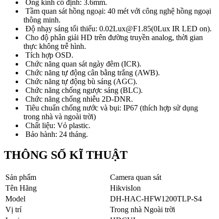
Ống kính cố định: 3.6mm.
Tầm quan sát hồng ngoại: 40 mét với công nghệ hồng ngoại
thông minh.
Độ nhạy sáng tối thiểu: 0.02Lux@F1.85(0Lux IR LED on).
Cho độ phân giải HD trên đường truyền analog, thời gian
thực không trễ hình.
Tích hợp OSD.
Chức năng quan sát ngày đêm (ICR).
Chức năng tự động cân bằng trắng (AWB).
Chức năng tự động bù sáng (AGC).
Chức năng chống ngược sáng (BLC).
Chức năng chống nhiễu 2D-DNR.
Tiêu chuẩn chống nước và bụi: IP67 (thích hợp sử dụng
trong nhà và ngoài trời)
Chất liệu: Vỏ plastic.
Bảo hành: 24 tháng.
THÔNG SỐ KĨ THUẬT
Sản phẩm
Camera quan sát
Tên Hãng
HikvisIon
Model
DH-HAC-HFW1200TLP-S4
Vị trí
Trong nhà Ngoài trời