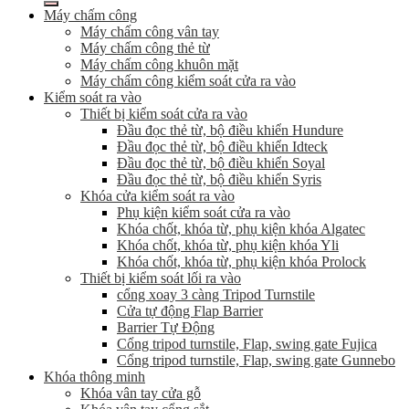
Máy chấm công
Máy chấm công vân tay
Máy chấm công thẻ từ
Máy chấm công khuôn mặt
Máy chấm công kiểm soát cửa ra vào
Kiểm soát ra vào
Thiết bị kiểm soát cửa ra vào
Đầu đọc thẻ từ, bộ điều khiển Hundure
Đầu đọc thẻ từ, bộ điều khiển Idteck
Đầu đọc thẻ từ, bộ điều khiển Soyal
Đầu đọc thẻ từ, bộ điều khiển Syris
Khóa cửa kiểm soát ra vào
Phụ kiện kiểm soát cửa ra vào
Khóa chốt, khóa từ, phụ kiện khóa Algatec
Khóa chốt, khóa từ, phụ kiện khóa Yli
Khóa chốt, khóa từ, phụ kiện khóa Prolock
Thiết bị kiểm soát lối ra vào
cổng xoay 3 càng Tripod Turnstile
Cửa tự động Flap Barrier
Barrier Tự Động
Cổng tripod turnstile, Flap, swing gate Fujica
Cổng tripod turnstile, Flap, swing gate Gunnebo
Khóa thông minh
Khóa vân tay cửa gỗ