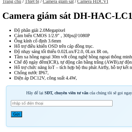
Trang chủ
/
Thiết bị
/
Camera giám sát
/
Camera HDCVI
Camera giám sát DH-HAC-LC
Độ phân giải 2.0Megapixel
Cảm biến CMOS 1/2.9″ , 30fps@1080P
Ống kính cố định 3.6mm
Hỗ trợ điều khiển OSD trên cáp đồng trục.
Độ nhạy sáng tối thiểu 0.02Lux/F2.0, 0Lux IR on,
Tầm xa hồng ngoại 30m với công nghệ hồng ngoại thông minh
Chế độ ngày đêm(ICR), tự động cân bằng trắng (AWB),tự độn
Hỗ trợ chức năng IoT – tích hợp bộ thu phát Airfly, hỗ trợ kết
Chống nước IP67,
Điện áp DC12V, công suất 4.4W,
Hãy để lại
SĐT, chuyên viên tư vấn
của chúng tôi sẽ gọi nga