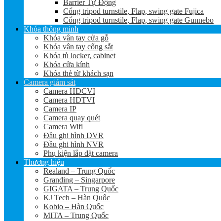
Barrier Tự Động
Cổng tripod turnstile, Flap, swing gate Fujica
Cổng tripod turnstile, Flap, swing gate Gunnebo
Khóa thông minh
Khóa vân tay cửa gỗ
Khóa vân tay cổng sắt
Khóa tủ locker, cabinet
Khóa cửa kính
Khóa thẻ từ khách sạn
Camera giám sát
Camera HDCVI
Camera HDTVI
Camera IP
Camera quay quét
Camera Wifi
Đầu ghi hình DVR
Đầu ghi hình NVR
Phụ kiện lắp đặt camera
Thương hiệu
Realand – Trung Quốc
Granding – Singarpore
GIGATA – Trung Quốc
KJ Tech – Hàn Quốc
Kobio – Hàn Quốc
MITA – Trung Quốc