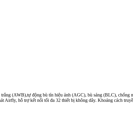
 trắng (AWB),tự động bù tín hiệu ảnh (AGC), bù sáng (BLC), chống
át Airfly, hỗ trợ kết nối tối đa 32 thiết bị không dây. Khoảng cách tr