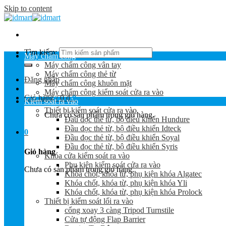
Skip to content
Tìm kiếm:
Máy chấm công
Máy chấm công vân tay
Máy chấm công thẻ từ
Đăng nhập
Máy chấm công khuôn mặt
Máy chấm công kiểm soát cửa ra vào
Giỏ hàng /
0
₫
0
Kiểm soát ra vào
Thiết bị kiểm soát cửa ra vào
Chưa có sản phẩm trong giỏ hàng.
Đầu đọc thẻ từ, bộ điều khiển Hundure
Đầu đọc thẻ từ, bộ điều khiển Idteck
0
Đầu đọc thẻ từ, bộ điều khiển Soyal
Đầu đọc thẻ từ, bộ điều khiển Syris
Giỏ hàng
Khóa cửa kiểm soát ra vào
Phụ kiện kiểm soát cửa ra vào
Chưa có sản phẩm trong giỏ hàng.
Khóa chốt, khóa từ, phụ kiện khóa Algatec
Khóa chốt, khóa từ, phụ kiện khóa Yli
Khóa chốt, khóa từ, phụ kiện khóa Prolock
Thiết bị kiểm soát lối ra vào
cổng xoay 3 càng Tripod Turnstile
Cửa tự động Flap Barrier