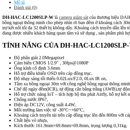
Mô tả
Đánh giá (0)
DH-HAC-LC1200SLP-W
là
camera giám sát
của thương hiệu DAHU
hồng ngoại thông minh cho phép nhìn rõ ban đêm ở khoảng cách 30
trợ kết nối tối đa 32 thiết bị không dây. Khoảng cách truyền dẫn
đang được nhiều khách hàng quan tâm và sử dụng , sản phẩm phù hợp
TÍNH NĂNG CỦA DH-HAC-LC1200SLP
Độ phân giải 2.0Megapixel
Cảm biến CMOS 1/2.9″ , 30fps@1080P
Ống kính cố định 3.6mm
Hỗ trợ điều khiển OSD trên cáp đồng trục.
Độ nhạy sáng tối thiểu 0.02Lux/F2.0, 0Lux IR on,
Tầm xa hồng ngoại 30m với công nghệ hồng ngoại thông minh
Chế độ ngày đêm(ICR), tự động cân bằng trắng (AWB),tự độn
Hỗ trợ chức năng IoT – tích hợp bộ thu phát Airfly, hỗ trợ kết
Chống nước IP67,
Điện áp DC12V, công suất 4.4W,
Môi trường làm việc từ -30°C~+60°C,
Khoảng cách truyền tải trên cáp đồng trục lên đến 800m với c
Chất liệu vỏ nhựa,
Kích thước 161.9mm×69.8mm×69.8mm, trọng lượng 0,31kg.