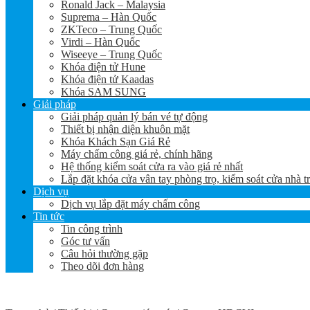
Ronald Jack – Malaysia
Suprema – Hàn Quốc
ZKTeco – Trung Quốc
Virdi – Hàn Quốc
Wiseeye – Trung Quốc
Khóa điện tử Hune
Khóa điện tử Kaadas
Khóa SAM SUNG
Giải pháp
Giải pháp quản lý bán vé tự động
Thiết bị nhận diện khuôn mặt
Khóa Khách Sạn Giá Rẻ
Máy chấm công giá rẻ, chính hãng
Hệ thống kiểm soát cửa ra vào giá rẻ nhất
Lắp đặt khóa cửa vân tay phòng trọ, kiểm soát cửa nhà t
Dịch vụ
Dịch vụ lắp đặt máy chấm công
Tin tức
Tin công trình
Góc tư vấn
Câu hỏi thường gặp
Theo dõi đơn hàng