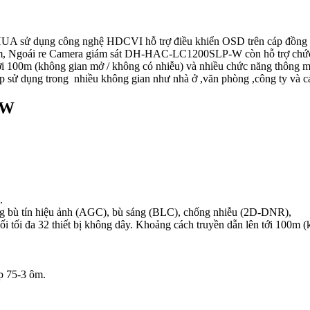
A sử dụng công nghệ HDCVI hỗ trợ điều khiển OSD trên cáp đồng tr
m, Ngoái re Camera giám sát DH-HAC-LC1200SLP-W còn hỗ trợ chức nă
 lên tới 100m (không gian mở / không có nhiễu) và nhiều chức năng 
 sử dụng trong nhiều không gian như nhà ở ,văn phòng ,công ty và c
-W
.
g bù tín hiệu ảnh (AGC), bù sáng (BLC), chống nhiễu (2D-DNR),
 nối tối đa 32 thiết bị không dây. Khoảng cách truyền dẫn lên tới 100m
áp 75-3 ôm.