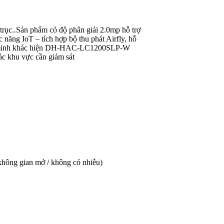
ục..Sản phẩm có độ phân giải 2.0mp hỗ trợ
ng IoT – tích hợp bộ thu phát Airfly, hỗ
thông minh khác hiện DH-HAC-LC1200SLP-W
ác khu vực cần giám sát
 (không gian mở / không có nhiễu)