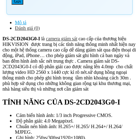
Mô tả
Đánh giá (0)
DS-2CD2043G0-I
là
camera giám sát
cao cấp của thương hiệu
HIKVISION được trang bị các tính năng thông minh nhất hiện nay
cho một hệ thống camera cao cấp dễ dàng giám sát qua điện thoại di
động, iPad, iPhone… cho phép giám sát ghi hình cả ban ngày và
ban đêm hình ảnh sắc nét trung thực . Camera giám sát DS-
2CD2043G0-I có độ phân giải cao được nâng lên 4.0mp cho chất
lượng video HD 2560 x 1440 cực kì rõ nét.sử dụng hồng ngoại
thông minh cho phép ghi hình trong tầm nhìn khoảng cách 30m .
phù hợp sử dụng cho những không gian rộng tại khu thương mại,
nhà hàng siêu thị và những nơi cần giám sát
TÍNH NĂNG CỦA DS-2CD2043G0-I
Cảm biến hình ảnh: 1/3 inch Progressive CMOS.
Độ phân giải: 4.0 Megapixel.
Chuẩn nén hình ảnh: H.265+/ H.265/ H.264+/ H.264/
MJPEG.
Ghi hình: 25fps/30fps(1920×1080).