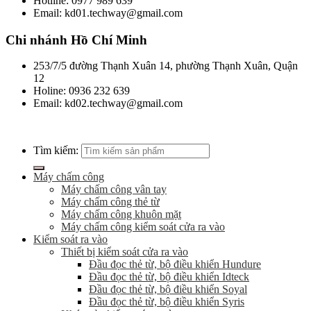
Hotline: 0977 989 639
Email: kd01.techway@gmail.com
Chi nhánh Hồ Chí Minh
253/7/5 đường Thạnh Xuân 14, phường Thạnh Xuân, Quận
12
Holine: 0936 232 639
Email: kd02.techway@gmail.com
Tìm kiếm:
Máy chấm công
Máy chấm công vân tay
Máy chấm công thẻ từ
Máy chấm công khuôn mặt
Máy chấm công kiểm soát cửa ra vào
Kiểm soát ra vào
Thiết bị kiểm soát cửa ra vào
Đầu đọc thẻ từ, bộ điều khiển Hundure
Đầu đọc thẻ từ, bộ điều khiển Idteck
Đầu đọc thẻ từ, bộ điều khiển Soyal
Đầu đọc thẻ từ, bộ điều khiển Syris