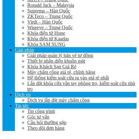
Ronald Jack – Malaysia
Suprema – Hàn Quốc
ZKTeco – Trung Quốc
Virdi – Hàn Quốc
Wiseeye – Trung Quốc
Khóa điện tử Hune
Khóa điện tử Kaadas
Khóa SAM SUNG
Giải pháp
Giải pháp quản lý bán vé tự động
Thiết bị nhận diện khuôn mặt
Khóa Khách Sạn Giá Rẻ
Máy chấm công giá rẻ, chính hãng
Hệ thống kiểm soát cửa ra vào giá rẻ nhất
Lắp đặt khóa cửa vân tay phòng trọ, kiểm soát cửa nhà
trọ
Dịch vụ
Dịch vụ lắp đặt máy chấm công
Tin tức
Tin công trình
Góc tư vấn
Câu hỏi thường gặp
Theo dõi đơn hàng