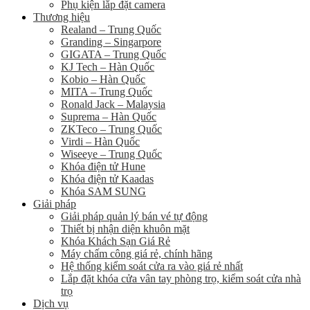
Phụ kiện lắp đặt camera
Thương hiệu
Realand – Trung Quốc
Granding – Singarpore
GIGATA – Trung Quốc
KJ Tech – Hàn Quốc
Kobio – Hàn Quốc
MITA – Trung Quốc
Ronald Jack – Malaysia
Suprema – Hàn Quốc
ZKTeco – Trung Quốc
Virdi – Hàn Quốc
Wiseeye – Trung Quốc
Khóa điện tử Hune
Khóa điện tử Kaadas
Khóa SAM SUNG
Giải pháp
Giải pháp quản lý bán vé tự động
Thiết bị nhận diện khuôn mặt
Khóa Khách Sạn Giá Rẻ
Máy chấm công giá rẻ, chính hãng
Hệ thống kiểm soát cửa ra vào giá rẻ nhất
Lắp đặt khóa cửa vân tay phòng trọ, kiểm soát cửa nhà
trọ
Dịch vụ