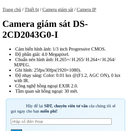
Trang chủ
/
Thiết bị
/
Camera giám sát
/
Camera IP
Camera giám sát DS-
2CD2043G0-I
Cảm biến hình ảnh: 1/3 inch Progressive CMOS.
Độ phân giải: 4.0 Megapixel.
Chuẩn nén hình ảnh: H.265+/ H.265/ H.264+/ H.264/
MJPEG.
Ghi hình: 25fps/30fps(1920×1080).
Độ nhạy sáng: Color: 0.01 lux @(F1.2, AGC ON), 0 lux
with IR.
Công nghệ hồng ngoại EXIR 2.0.
Tầm quan sát hồng ngoại: 30 mét.
Hãy để lại
SĐT, chuyên viên tư vấn
của chúng tôi sẽ
gọi ngay cho bạn
miễn phí!