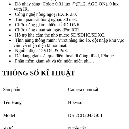
Độ nhạy sáng: Color: 0.01 lux @(F1.2, AGC ON), 0 lux
with IR.
Công nghệ hồng ngoại EXIR 2.0.
Tầm quan sát hồng ngoại: 30 mét.
Chức năng giảm nhiễu số 3D DNR.
Chức năng quan sát ngày đêm ICR.
Hỗ trợ khe cắm thẻ nhớ micro SD/SDHC/SDXC.
Tính năng thông minh: Vượt hàng rào ảo, đột nhập khu vực
cấm và nhận diện khuôn mặt.
Nguồn điện: 12VDC & PoE.
Dễ dàng giám sát qua điện thoại di động, iPad, iPhone…
Phần mềm giám sát và tên miền miễn phí…
THÔNG SỐ KĨ THUẬT
Sản phẩm
Camera quan sát
Tên Hãng
Hikvison
Model
DS-2CD2043G0-I
Vị trí
Ngoài trời