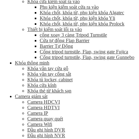
Khóa cửa kiểm soát ra vào
Phụ kiện kiểm soát cửa ra vào
Khóa chốt, khóa từ, phụ kiện khóa Algatec
Khóa chốt, khóa từ, phụ kiện khóa Yli
Khóa chốt, khóa từ, phụ kiện khóa Prolock
Thiết bị kiểm soát lối ra vào
cổng xoay 3 càng Tripod Turnstile
Cửa tự động Flap Barrier
Barrier Tự Động
Cổng tripod turnstile, Flap, swing gate Fujica
Cổng tripod turnstile, Flap, swing gate Gunnebo
Khóa thông minh
Khóa vân tay cửa gỗ
Khóa vân tay cổng sắt
Khóa tủ locker, cabinet
Khóa cửa kính
Khóa thẻ từ khách sạn
Camera giám sát
Camera HDCVI
Camera HDTVI
Camera IP
Camera quay quét
Camera Wifi
Đầu ghi hình DVR
Đầu ghi hình NVR