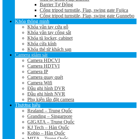
Barrier Tự Động
Cổng tripod turnstile, Flap, swing gate Fujica
Cổng tripod turnstile, Flap, swing gate Gunnebo
Khóa thông minh
Khóa vân tay cửa gỗ
Khóa vân tay cổng sắt
Khóa tủ locker, cabinet
Khóa cửa kính
Khóa thẻ từ khách sạn
Camera giám sát
Camera HDCVI
Camera HDTVI
Camera IP
Camera quay quét
Camera Wifi
Đầu ghi hình DVR
Đầu ghi hình NVR
Phụ kiện lắp đặt camera
Thương hiệu
Realand – Trung Quốc
Granding – Singarpore
GIGATA – Trung Quốc
KJ Tech – Hàn Quốc
Kobio – Hàn Quốc
MITA – Trung Quốc