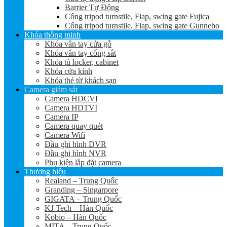
Barrier Tự Động
Cổng tripod turnstile, Flap, swing gate Fujica
Cổng tripod turnstile, Flap, swing gate Gunnebo
Khóa thông minh
Khóa vân tay cửa gỗ
Khóa vân tay cổng sắt
Khóa tủ locker, cabinet
Khóa cửa kính
Khóa thẻ từ khách sạn
Camera giám sát
Camera HDCVI
Camera HDTVI
Camera IP
Camera quay quét
Camera Wifi
Đầu ghi hình DVR
Đầu ghi hình NVR
Phụ kiện lắp đặt camera
Thương hiệu
Realand – Trung Quốc
Granding – Singarpore
GIGATA – Trung Quốc
KJ Tech – Hàn Quốc
Kobio – Hàn Quốc
MITA – Trung Quốc