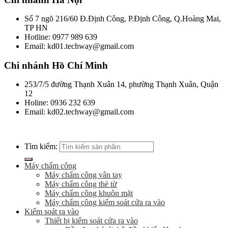
Số 7 ngõ 216/60 Đ.Định Công, P.Định Công, Q.Hoàng Mai,
TP HN
Hotline: 0977 989 639
Email: kd01.techway@gmail.com
Chi nhánh Hồ Chí Minh
253/7/5 đường Thạnh Xuân 14, phường Thạnh Xuân, Quận
12
Holine: 0936 232 639
Email: kd02.techway@gmail.com
Tìm kiếm:
Máy chấm công
Máy chấm công vân tay
Máy chấm công thẻ từ
Máy chấm công khuôn mặt
Máy chấm công kiểm soát cửa ra vào
Kiểm soát ra vào
Thiết bị kiểm soát cửa ra vào