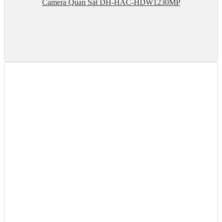
Camera Quan Sát DH-HAC-HDW1230MP