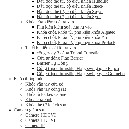
Đầu đọc thẻ từ, bộ điều khiển Hundure
Đầu đọc thẻ từ, bộ điều khiển Idteck
Đầu đọc thẻ từ, bộ điều khiển Soyal
Đầu đọc thẻ từ, bộ điều khiển Syris
Khóa cửa kiểm soát ra vào
Phụ kiện kiểm soát cửa ra vào
Khóa chốt, khóa từ, phụ kiện khóa Algatec
Khóa chốt, khóa từ, phụ kiện khóa Yli
Khóa chốt, khóa từ, phụ kiện khóa Prolock
Thiết bị kiểm soát lối ra vào
cổng xoay 3 càng Tripod Turnstile
Cửa tự động Flap Barrier
Barrier Tự Động
Cổng tripod turnstile, Flap, swing gate Fujica
Cổng tripod turnstile, Flap, swing gate Gunnebo
Khóa thông minh
Khóa vân tay cửa gỗ
Khóa vân tay cổng sắt
Khóa tủ locker, cabinet
Khóa cửa kính
Khóa thẻ từ khách sạn
Camera giám sát
Camera HDCVI
Camera HDTVI
Camera IP