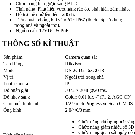
Chức năng bù ngược sáng BLC.
Tính năng: Phát hiện vượt hàng rào ảo, phát hiện xâm nhập.
Hỗ trợ thẻ nhớ lên đến 128GB.
Tiêu chuẩn chống bụi và nước: IP67 (thích hợp sử dụng
trong nhà và ngoài trời).
Nguồn cấp: 12VDC & PoE.
THÔNG SỐ KĨ THUẬT
Sản phẩm
Camera quan sát
Tên Hãng
Hikvison
Model
DS-2CD2T63G0-I8
Vị trí
Ngoài trời,trong nhà
Loại camera
IP
Độ phân giải
3072 × 2048@20 fps.
Độ nhạy sáng
Color: 0.01 lux @(F1.2, AGC ON
Cảm biến hình ảnh
1/2.9 inch Progressive Scan CMOS.
Ống kính
2.8/4/6/8 mm
Chức năng chống ngược sán
Chức năng giảm nhiễu số 3
Chức năng quan sát ngày đê