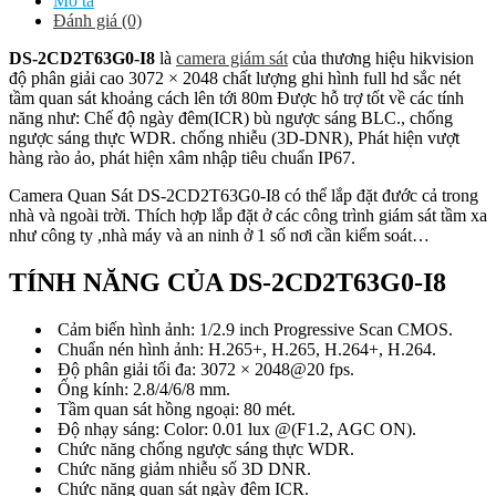
Mô tả
Đánh giá (0)
DS-2CD2T63G0-I8
là
camera giám sát
của thương hiệu hikvision
độ phân giải cao 3072 × 2048 chất lượng ghi hình full hd sắc nét
tầm quan sát khoảng cách lên tới 80m Được hỗ trợ tốt về các tính
năng như: Chế độ ngày đêm(ICR) bù ngược sáng BLC., chống
ngược sáng thực WDR. chống nhiễu (3D-DNR), Phát hiện vượt
hàng rào ảo, phát hiện xâm nhập tiêu chuẩn IP67.
Camera Quan Sát DS-2CD2T63G0-I8 có thể lắp đặt đước cả trong
nhà và ngoài trời. Thích hợp lắp đặt ở các công trình giám sát tầm xa
như công ty ,nhà máy và an ninh ở 1 số nơi cần kiểm soát…
TÍNH NĂNG CỦA DS-2CD2T63G0-I8
Cảm biến hình ảnh: 1/2.9 inch Progressive Scan CMOS.
Chuẩn nén hình ảnh: H.265+, H.265, H.264+, H.264.
Độ phân giải tối đa: 3072 × 2048@20 fps.
Ống kính: 2.8/4/6/8 mm.
Tầm quan sát hồng ngoại: 80 mét.
Độ nhạy sáng: Color: 0.01 lux @(F1.2, AGC ON).
Chức năng chống ngược sáng thực WDR.
Chức năng giảm nhiễu số 3D DNR.
Chức năng quan sát ngày đêm ICR.