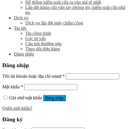
Hệ thống kiểm soát cửa ra vào giá rẻ nhất
Lắp đặt khóa cửa vân tay phòng trọ, kiểm soát cửa nhà
trọ
Dịch vụ
Dịch vụ lắp đặt máy chấm công
Tin tức
Tin công trình
Góc tư vấn
Câu hỏi thường gặp
Theo dõi đơn hàng
Đăng nhập
Đăng nhập
Tên tài khoản hoặc địa chỉ email
*
Mật khẩu
*
Ghi nhớ mật khẩu
Đăng nhập
Quên mật khẩu?
Đăng ký