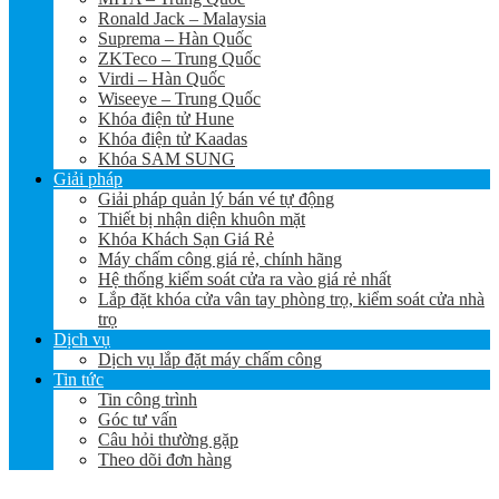
Ronald Jack – Malaysia
Suprema – Hàn Quốc
ZKTeco – Trung Quốc
Virdi – Hàn Quốc
Wiseeye – Trung Quốc
Khóa điện tử Hune
Khóa điện tử Kaadas
Khóa SAM SUNG
Giải pháp
Giải pháp quản lý bán vé tự động
Thiết bị nhận diện khuôn mặt
Khóa Khách Sạn Giá Rẻ
Máy chấm công giá rẻ, chính hãng
Hệ thống kiểm soát cửa ra vào giá rẻ nhất
Lắp đặt khóa cửa vân tay phòng trọ, kiểm soát cửa nhà
trọ
Dịch vụ
Dịch vụ lắp đặt máy chấm công
Tin tức
Tin công trình
Góc tư vấn
Câu hỏi thường gặp
Theo dõi đơn hàng