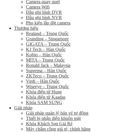
Camera quay quét
Camera Wifi
Đầu ghi hình DVR
Đầu ghi hình NVR
Phụ kiện lắp đặt camera
Thương hiệu
Realand – Trung Quốc
Granding – Singarpore
GIGATA – Trung Quốc
KJ Tech – Hàn Quốc
Kobio – Hàn Quốc
MITA – Trung Quốc
Ronald Jack – Malaysia
Suprema – Hàn Quốc
ZKTeco – Trung Quốc
Virdi – Hàn Quốc
Wiseeye – Trung Quốc
Khóa điện tử Hune
Khóa điện tử Kaadas
Khóa SAM SUNG
Giải pháp
Giải pháp quản lý bán vé tự động
Thiết bị nhận diện khuôn mặt
Khóa Khách Sạn Giá Rẻ
Máy chấm công giá rẻ, chính hãng