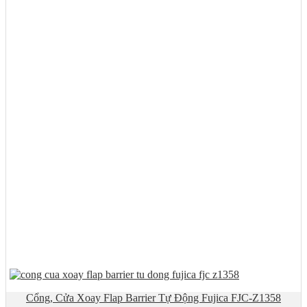
Cổng, Cửa Xoay Flap Barrier Tự Động Fujica FJC-Z1358