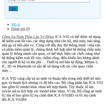
Mô tả
Đánh giá (0)
Cổng An Ninh Phân Làn Tự Động
JCA-Y02 có thể được sử dụng
để kiểm soát lối vào, các ứng dụng như căn hộ, nhà máy, bảo tàng,
nhà ga và bến phà vv.. Cùng với đầu đọc thẻ thông minh / nhà văn
và phần mềm quản lý, chúng được kết hợp như hệ thống chân máy
quản lý thông minh cửa quay, có thể thực hiện các chức năng như
hệ thống kiểm soát lối vào, chấm công, điều khiển âm lượng dành
cho người đi bộ và thu phí … Thiết bị mở bán tự động, Mifare-1,
IC, ID và Bluetooth có sẵn để sử dụng với các cửa quay chân
máy…
JCA-Y02 cung cấp sự an ninh và thuận tiện trong một thiết kế nhỏ
gọn và thanh lịch nhưng có độ bền cao. Bộ cổng phân làn JCA-Y02
bao gồm 02 model khác nhau kết hợp thành. Tùy thuộc số làn
ra/vào mà ta tích hợp các model khác nhau. Ví dụ: Bộ cổng an ninh
02 làn sẽ bao gồm 02 trụ cánh đơn JCA-Y01BD và 01 trụ cánh
đôi JCA-Y02BS