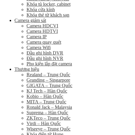
Khóa tủ locker, cabinet
Khóa cửa kính
Khóa thẻ từ khách sạn
Camera giám sát
Camera HDCVI
Camera HDTVI
Camera IP
Camera quay quét
Camera Wifi
Đầu ghi hình DVR
Đầu ghi hình NVR
Phụ kiện lắp đặt camera
Thương hiệu
Realand – Trung Quốc
Granding – Singarpore
GIGATA – Trung Quốc
KJ Tech – Hàn Quốc
Kobio – Hàn Quốc
MITA – Trung Quốc
Ronald Jack – Malaysia
Suprema – Hàn Quốc
ZKTeco – Trung Quốc
Virdi – Hàn Quốc
Wiseeye – Trung Quốc
Khóa điện tử Hune