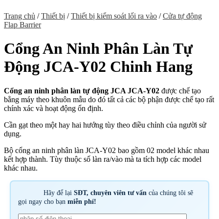
Trang chủ
/
Thiết bị
/
Thiết bị kiểm soát lối ra vào
/
Cửa tự động
Flap Barrier
Cổng An Ninh Phân Làn Tự
Động JCA-Y02 Chinh Hang
Cổng an ninh phân làn tự động JCA JCA-Y02
được chế tạo
bằng máy theo khuôn mẫu do đó tất cả các bộ phận được chế tạo rất
chính xác và hoạt động ổn định.
Cần gạt theo một hay hai hướng tùy theo điều chỉnh của người sử
dụng.
Bộ cổng an ninh phân làn JCA-Y02 bao gồm 02 model khác nhau
kết hợp thành. Tùy thuộc số làn ra/vào mà ta tích hợp các model
khác nhau.
Hãy để lại
SĐT, chuyên viên tư vấn
của chúng tôi sẽ
gọi ngay cho bạn
miễn phí!