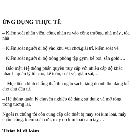
ỨNG DỤNG THỰC TẾ
– Kiểm soát nhân viên, công nhân ra vào công trường, nhà máy,, tòa
nhà
– Kiểm soát người đi bộ vào khu vui chơi,giải trí, kiểm soát vé
– Kiểm soát người đi bộ tròng phòng tập gym, bể bơi, sân gold….
– Bảo mật: Hệ thống phân quyền truy cập với nhiều cấp độ khác
nhauL: quản lý tối cao, kế toán, soát vé, giám sát,…
– Mục tiêu chính chống thất thu ngân sạch, tăng doanh thu đáng kể
cho chủ đầu tư.
– Hệ thống quản lý chuyên nghiệp dễ dàng sử dụng và mở rộng
trong tương lai.
Ngoài ra chúng tôi còn cung cấp các thiết bị may soi kim loai, máy
chấm công, kiểm soát cửa, may do kim loai cam tay,…
Thiet bị đi kèm