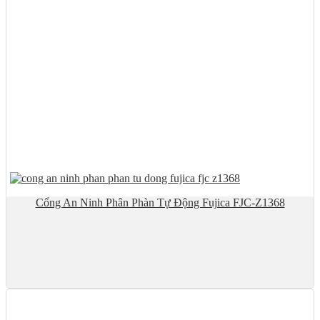
Cổng An Ninh Phân Phàn Tự Động Fujica FJC-Z1368