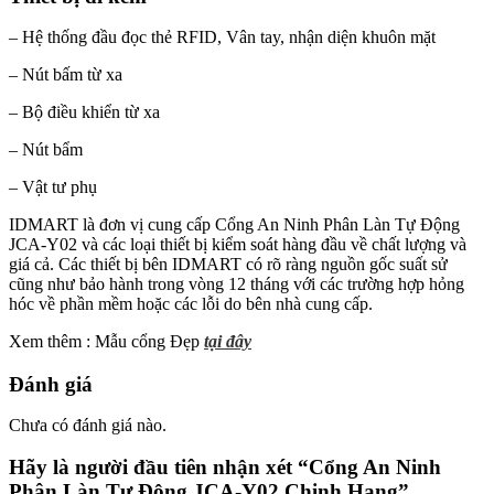
– Hệ thống đầu đọc thẻ RFID, Vân tay, nhận diện khuôn mặt
–
Nút bấm từ xa
– Bộ điều khiển từ xa
– Nút bẩm
– Vật tư phụ
IDMART là đơn vị cung cấp Cổng An Ninh Phân Làn Tự Động
JCA-Y02 và các loại thiết bị kiểm soát hàng đầu về chất lượng và
giá cả. Các thiết bị bên IDMART có rõ ràng nguồn gốc suất sử
cũng như bảo hành trong vòng 12 tháng với các trường hợp hỏng
hóc về phần mềm hoặc các lỗi do bên nhà cung cấp.
Xem thêm : Mẫu cổng Đẹp
tại đây
Đánh giá
Chưa có đánh giá nào.
Hãy là người đầu tiên nhận xét “Cổng An Ninh
Phân Làn Tự Động JCA-Y02 Chinh Hang”