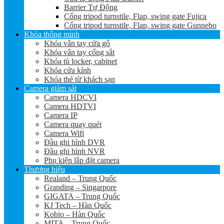
Barrier Tự Động
Cổng tripod turnstile, Flap, swing gate Fujica
Cổng tripod turnstile, Flap, swing gate Gunnebo
Khóa thông minh
Khóa vân tay cửa gỗ
Khóa vân tay cổng sắt
Khóa tủ locker, cabinet
Khóa cửa kính
Khóa thẻ từ khách sạn
Camera giám sát
Camera HDCVI
Camera HDTVI
Camera IP
Camera quay quét
Camera Wifi
Đầu ghi hình DVR
Đầu ghi hình NVR
Phụ kiện lắp đặt camera
Thương hiệu
Realand – Trung Quốc
Granding – Singarpore
GIGATA – Trung Quốc
KJ Tech – Hàn Quốc
Kobio – Hàn Quốc
MITA – Trung Quốc