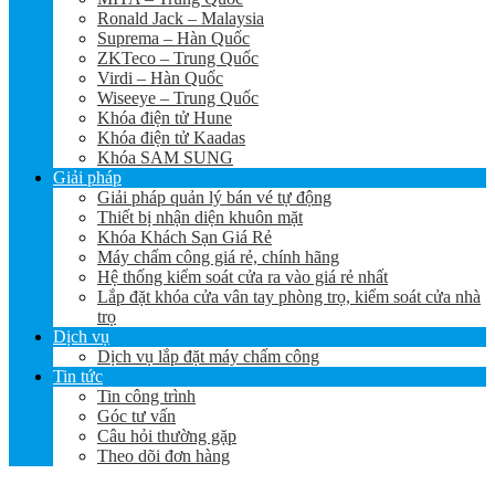
Ronald Jack – Malaysia
Suprema – Hàn Quốc
ZKTeco – Trung Quốc
Virdi – Hàn Quốc
Wiseeye – Trung Quốc
Khóa điện tử Hune
Khóa điện tử Kaadas
Khóa SAM SUNG
Giải pháp
Giải pháp quản lý bán vé tự động
Thiết bị nhận diện khuôn mặt
Khóa Khách Sạn Giá Rẻ
Máy chấm công giá rẻ, chính hãng
Hệ thống kiểm soát cửa ra vào giá rẻ nhất
Lắp đặt khóa cửa vân tay phòng trọ, kiểm soát cửa nhà
trọ
Dịch vụ
Dịch vụ lắp đặt máy chấm công
Tin tức
Tin công trình
Góc tư vấn
Câu hỏi thường gặp
Theo dõi đơn hàng