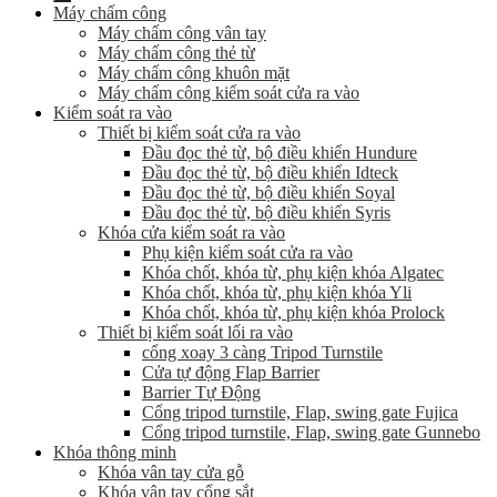
Máy chấm công
Máy chấm công vân tay
Máy chấm công thẻ từ
Máy chấm công khuôn mặt
Máy chấm công kiểm soát cửa ra vào
Kiểm soát ra vào
Thiết bị kiểm soát cửa ra vào
Đầu đọc thẻ từ, bộ điều khiển Hundure
Đầu đọc thẻ từ, bộ điều khiển Idteck
Đầu đọc thẻ từ, bộ điều khiển Soyal
Đầu đọc thẻ từ, bộ điều khiển Syris
Khóa cửa kiểm soát ra vào
Phụ kiện kiểm soát cửa ra vào
Khóa chốt, khóa từ, phụ kiện khóa Algatec
Khóa chốt, khóa từ, phụ kiện khóa Yli
Khóa chốt, khóa từ, phụ kiện khóa Prolock
Thiết bị kiểm soát lối ra vào
cổng xoay 3 càng Tripod Turnstile
Cửa tự động Flap Barrier
Barrier Tự Động
Cổng tripod turnstile, Flap, swing gate Fujica
Cổng tripod turnstile, Flap, swing gate Gunnebo
Khóa thông minh
Khóa vân tay cửa gỗ
Khóa vân tay cổng sắt