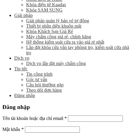
Khóa điện tử Kaadas
Khóa SAM SUNG
Giải pháp
Giải pháp quản lý bán vé tự động
Thiết bị nhận diện khuôn mặt
Khóa Khách Sạn Giá Rẻ
Máy chấm công giá rẻ, chính hãng
Hệ thống kiểm soát cửa ra vào giá rẻ nhất
Lắp đặt khóa cửa vân tay phòng trọ, kiểm soát cửa nhà
trọ
Dịch vụ
Dịch vụ lắp đặt máy chấm công
Tin tức
Tin công trình
Góc tư vấn
Câu hỏi thường gặp
Theo dõi đơn hàng
Đăng nhập
Đăng nhập
Tên tài khoản hoặc địa chỉ email
*
Mật khẩu
*