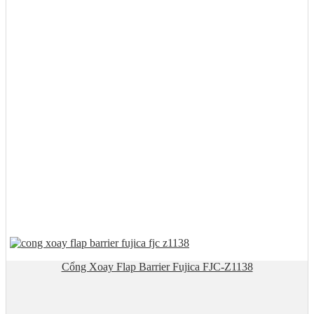
Cổng Xoay Flap Barrier Fujica FJC-Z1138