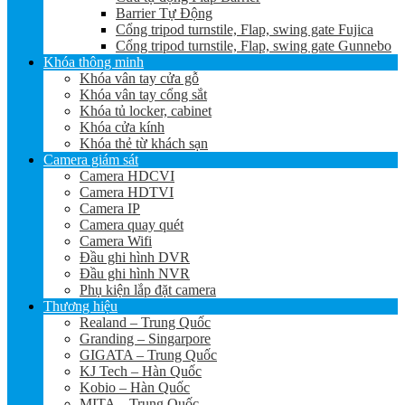
Barrier Tự Động
Cổng tripod turnstile, Flap, swing gate Fujica
Cổng tripod turnstile, Flap, swing gate Gunnebo
Khóa thông minh
Khóa vân tay cửa gỗ
Khóa vân tay cổng sắt
Khóa tủ locker, cabinet
Khóa cửa kính
Khóa thẻ từ khách sạn
Camera giám sát
Camera HDCVI
Camera HDTVI
Camera IP
Camera quay quét
Camera Wifi
Đầu ghi hình DVR
Đầu ghi hình NVR
Phụ kiện lắp đặt camera
Thương hiệu
Realand – Trung Quốc
Granding – Singarpore
GIGATA – Trung Quốc
KJ Tech – Hàn Quốc
Kobio – Hàn Quốc
MITA – Trung Quốc