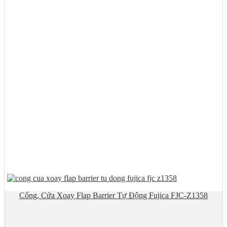
Cổng, Cửa Xoay Flap Barrier Tự Động Fujica FJC-Z1358