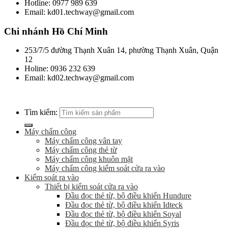
Hotline: 0977 989 639
Email: kd01.techway@gmail.com
Chi nhánh Hồ Chí Minh
253/7/5 đường Thạnh Xuân 14, phường Thạnh Xuân, Quận
12
Holine: 0936 232 639
Email: kd02.techway@gmail.com
Tìm kiếm:
Máy chấm công
Máy chấm công vân tay
Máy chấm công thẻ từ
Máy chấm công khuôn mặt
Máy chấm công kiểm soát cửa ra vào
Kiểm soát ra vào
Thiết bị kiểm soát cửa ra vào
Đầu đọc thẻ từ, bộ điều khiển Hundure
Đầu đọc thẻ từ, bộ điều khiển Idteck
Đầu đọc thẻ từ, bộ điều khiển Soyal
Đầu đọc thẻ từ, bộ điều khiển Syris