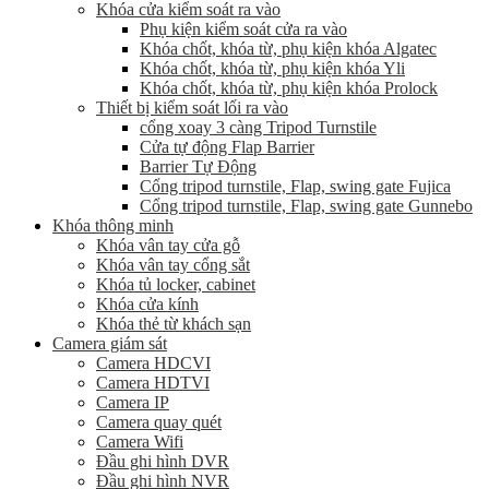
Khóa cửa kiểm soát ra vào
Phụ kiện kiểm soát cửa ra vào
Khóa chốt, khóa từ, phụ kiện khóa Algatec
Khóa chốt, khóa từ, phụ kiện khóa Yli
Khóa chốt, khóa từ, phụ kiện khóa Prolock
Thiết bị kiểm soát lối ra vào
cổng xoay 3 càng Tripod Turnstile
Cửa tự động Flap Barrier
Barrier Tự Động
Cổng tripod turnstile, Flap, swing gate Fujica
Cổng tripod turnstile, Flap, swing gate Gunnebo
Khóa thông minh
Khóa vân tay cửa gỗ
Khóa vân tay cổng sắt
Khóa tủ locker, cabinet
Khóa cửa kính
Khóa thẻ từ khách sạn
Camera giám sát
Camera HDCVI
Camera HDTVI
Camera IP
Camera quay quét
Camera Wifi
Đầu ghi hình DVR
Đầu ghi hình NVR