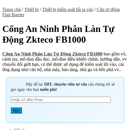
Trang chủ
/
Thiết bị
/
Thiết bị kiểm soát lối ra vào
/
Cửa tự động
Flap Barrier
Cổng An Ninh Phân Làn Tự
Động Zkteco FB1000
Cổng An Ninh Phân Làn Tự Động Zkteco FB1000
bao gồm vỏ,
cánh tay, mô-đun đầu đọc, mô-đun điều khiển chính, hướng dẫn, vv
chuyển đổi giới hạn, có thể được sử dụng để kiểm soát lối vào, các
ứng dụng như căn hộ, nhà máy, bảo tàng, nhà ga và bến phà vv..
Hãy để lại
SĐT, chuyên viên tư vấn
của chúng tôi sẽ
gọi ngay cho bạn
miễn phí!