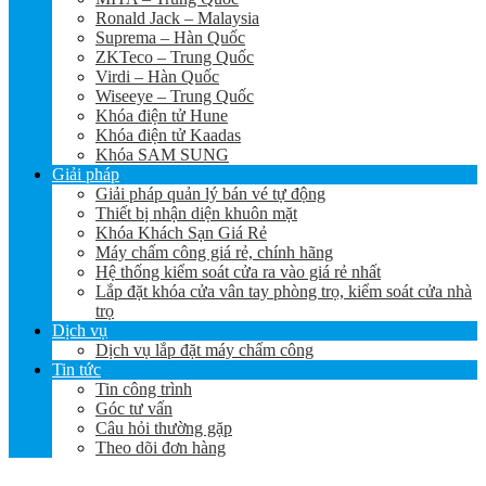
Ronald Jack – Malaysia
Suprema – Hàn Quốc
ZKTeco – Trung Quốc
Virdi – Hàn Quốc
Wiseeye – Trung Quốc
Khóa điện tử Hune
Khóa điện tử Kaadas
Khóa SAM SUNG
Giải pháp
Giải pháp quản lý bán vé tự động
Thiết bị nhận diện khuôn mặt
Khóa Khách Sạn Giá Rẻ
Máy chấm công giá rẻ, chính hãng
Hệ thống kiểm soát cửa ra vào giá rẻ nhất
Lắp đặt khóa cửa vân tay phòng trọ, kiểm soát cửa nhà
trọ
Dịch vụ
Dịch vụ lắp đặt máy chấm công
Tin tức
Tin công trình
Góc tư vấn
Câu hỏi thường gặp
Theo dõi đơn hàng