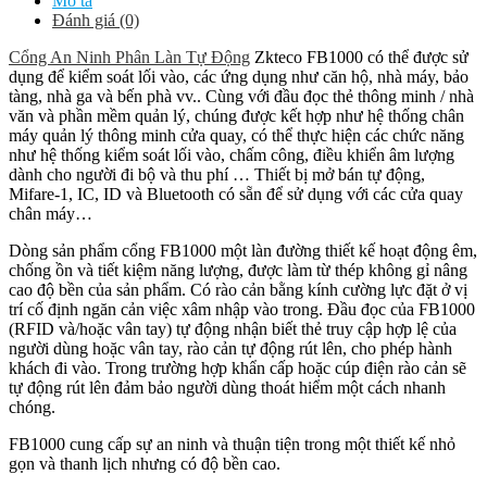
Mô tả
Đánh giá (0)
Cổng An Ninh Phân Làn Tự Động
Zkteco FB1000 có thể được sử
dụng để kiểm soát lối vào, các ứng dụng như căn hộ, nhà máy, bảo
tàng, nhà ga và bến phà vv.. Cùng với đầu đọc thẻ thông minh / nhà
văn và phần mềm quản lý, chúng được kết hợp như hệ thống chân
máy quản lý thông minh cửa quay, có thể thực hiện các chức năng
như hệ thống kiểm soát lối vào, chấm công, điều khiển âm lượng
dành cho người đi bộ và thu phí … Thiết bị mở bán tự động,
Mifare-1, IC, ID và Bluetooth có sẵn để sử dụng với các cửa quay
chân máy…
Dòng sản phẩm cổng FB1000 một làn đường thiết kế hoạt động êm,
chống ồn và tiết kiệm năng lượng, được làm từ thép không gỉ nâng
cao độ bền của sản phẩm. Có rào cản bằng kính cường lực đặt ở vị
trí cố định ngăn cản việc xâm nhập vào trong. Đầu đọc của FB1000
(RFID và/hoặc vân tay) tự động nhận biết thẻ truy cập hợp lệ của
người dùng hoặc vân tay, rào cản tự động rút lên, cho phép hành
khách đi vào. Trong trường hợp khẩn cấp hoặc cúp điện rào cản sẽ
tự động rút lên đảm bảo người dùng thoát hiểm một cách nhanh
chóng.
FB1000 cung cấp sự an ninh và thuận tiện trong một thiết kế nhỏ
gọn và thanh lịch nhưng có độ bền cao.