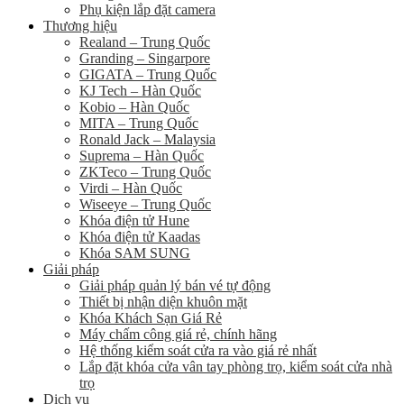
Phụ kiện lắp đặt camera
Thương hiệu
Realand – Trung Quốc
Granding – Singarpore
GIGATA – Trung Quốc
KJ Tech – Hàn Quốc
Kobio – Hàn Quốc
MITA – Trung Quốc
Ronald Jack – Malaysia
Suprema – Hàn Quốc
ZKTeco – Trung Quốc
Virdi – Hàn Quốc
Wiseeye – Trung Quốc
Khóa điện tử Hune
Khóa điện tử Kaadas
Khóa SAM SUNG
Giải pháp
Giải pháp quản lý bán vé tự động
Thiết bị nhận diện khuôn mặt
Khóa Khách Sạn Giá Rẻ
Máy chấm công giá rẻ, chính hãng
Hệ thống kiểm soát cửa ra vào giá rẻ nhất
Lắp đặt khóa cửa vân tay phòng trọ, kiểm soát cửa nhà
trọ
Dịch vụ