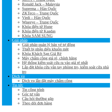
Ronald Jack – Malaysia
Suprema – Hàn Quốc
ZKTeco – Trung Quốc
Virdi – Hàn Quốc
Wiseeye – Trung Quốc
Khóa điện tử Hune
Khóa điện tử Kaadas
Khóa SAM SUNG
Giải pháp
Giải pháp quản lý bán vé tự động
Thiết bị nhận diện khuôn mặt
Khóa Khách Sạn Giá Rẻ
Máy chấm công giá rẻ, chính hãng
Hệ thống kiểm soát cửa ra vào giá rẻ nhất
Lắp đặt khóa cửa vân tay phòng trọ, kiểm soát cửa nhà
trọ
Dịch vụ
Dịch vụ lắp đặt máy chấm công
Tin tức
Tin công trình
Góc tư vấn
Câu hỏi thường gặp
Theo dõi đơn hàng