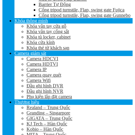
Barrier Tự Động
Cổng tripod turnstile, Flap, swing gate Fujica
Cổng tripod turnstile, Flap, swing gate Gunnebo
Khóa thông minh
Khóa vân tay cửa gỗ
Khóa vân tay cổng sắt
Khóa tủ locker, cabinet
Khóa cửa kính
Khóa thẻ từ khách sạn
Camera giám sát
Camera HDCVI
Camera HDTVI
Camera IP
Camera quay quét
Camera Wifi
Đầu ghi hình DVR
Đầu ghi hình NVR
Phụ kiện lắp đặt camera
Thương hiệu
Realand – Trung Quốc
Granding – Singarpore
GIGATA – Trung Quốc
KJ Tech – Hàn Quốc
Kobio – Hàn Quốc
MITA – Trung Quốc