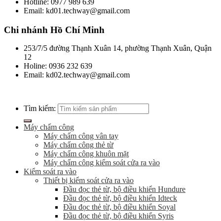
Hotline: 0977 989 639
Email: kd01.techway@gmail.com
Chi nhánh Hồ Chí Minh
253/7/5 đường Thạnh Xuân 14, phường Thạnh Xuân, Quận
12
Holine: 0936 232 639
Email: kd02.techway@gmail.com
Tìm kiếm:
Máy chấm công
Máy chấm công vân tay
Máy chấm công thẻ từ
Máy chấm công khuôn mặt
Máy chấm công kiểm soát cửa ra vào
Kiểm soát ra vào
Thiết bị kiểm soát cửa ra vào
Đầu đọc thẻ từ, bộ điều khiển Hundure
Đầu đọc thẻ từ, bộ điều khiển Idteck
Đầu đọc thẻ từ, bộ điều khiển Soyal
Đầu đọc thẻ từ, bộ điều khiển Syris