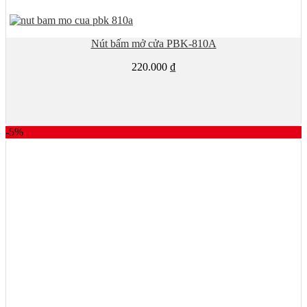
Nút bấm mở cửa PBK-810A
220.000
₫
-5%