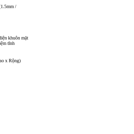
(1.5mm /
n diện khuôn mặt
iệm tĩnh
ao x Rộng)