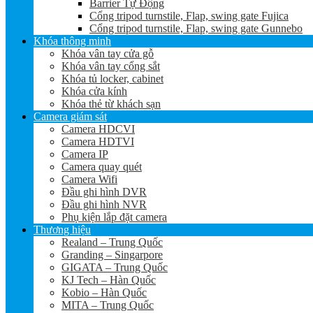
Barrier Tự Động
Cổng tripod turnstile, Flap, swing gate Fujica
Cổng tripod turnstile, Flap, swing gate Gunnebo
Khóa thông minh
Khóa vân tay cửa gỗ
Khóa vân tay cổng sắt
Khóa tủ locker, cabinet
Khóa cửa kính
Khóa thẻ từ khách sạn
Camera giám sát
Camera HDCVI
Camera HDTVI
Camera IP
Camera quay quét
Camera Wifi
Đầu ghi hình DVR
Đầu ghi hình NVR
Phụ kiện lắp đặt camera
Thương hiệu
Realand – Trung Quốc
Granding – Singarpore
GIGATA – Trung Quốc
KJ Tech – Hàn Quốc
Kobio – Hàn Quốc
MITA – Trung Quốc