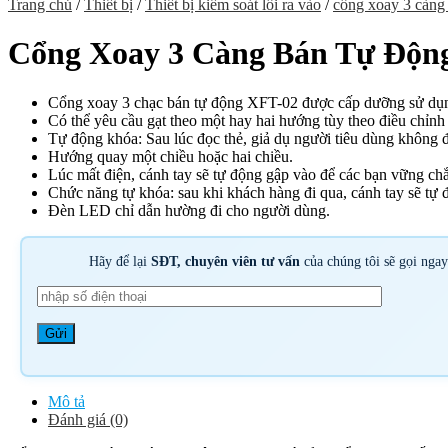
Trang chủ
/
Thiết bị
/
Thiết bị kiểm soát lối ra vào
/
cổng xoay 3 càng 
Cổng Xoay 3 Càng Bán Tự Độn
Cổng xoay 3 chạc
bán tự động XFT-02 được
cấp dưỡng
sử dụ
Có thể yêu cầu
gạt theo
một
hay hai hướng tùy theo điều chỉnh
Tự động khóa: Sau
lúc
đọc thẻ,
giả dụ
người tiêu dùng
không
đ
Hướng quay
một
chiều hoặc hai chiều.
Lúc
mất điện, cánh tay sẽ tự động gập vào để
các bạn
vững ch
Chức năng tự khóa: sau
khi
khách hàng
đi qua, cánh tay sẽ tự 
Đèn LED chỉ dẫn hường đi cho
người dùng.
Hãy để lại
SĐT, chuyên viên tư vấn
của chúng tôi sẽ gọi nga
Mô tả
Đánh giá (0)