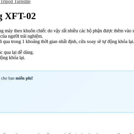
Tripod Turnstile
g XFT-02
ng máy
theo khuôn
chiếc
do vậy
rất nhiều
các
bộ phận được
thêm vào
 của
người trải nghiệm
.
i qua trong
1
khoảng thời gian nhất định, cửa xoay sẽ tự động khóa lại
ắc
qua lại dễ dàng.
động khóa lại.
y cho bạn
miễn phí!