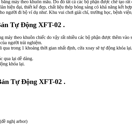
g máy theo khuôn mẫu. Do đó tất cả các bộ phận được chế tạo rất c
àn hiện đại, thiết kế đẹp, chất liệu thép bóng sáng có khả năng kết hợ
ho người đi bộ ví dụ như. Khu vui chơi giải chí, trường học, bệnh vi
Bán Tự Động XFT-02 .
ng máy
theo khuôn
chiếc
do vậy
rất nhiều
các
bộ phận được
thêm vào
 của
người trải nghiệm
.
i qua trong
1
khoảng thời gian nhất định, cửa xoay sẽ tự động khóa lại
ắc
qua lại dễ dàng.
động khóa lại.
Bán Tự Động XFT-02 .
 (đề nghị arbor)