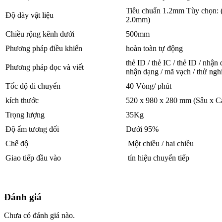
Tiêu chuẩn 1.2mm Tùy chọn: 
Độ dày vật liệu
2.0mm)
Chiều rộng kênh dưới
500mm
Phương pháp điều khiển
hoàn toàn tự động
thẻ ID / thẻ IC / thẻ ID / nhậ
Phương pháp đọc và viết
nhận dạng / mã vạch / thử ngh
Tốc độ di chuyển
40 Vòng/ phút
kích thước
520 x 980 x 280 mm (Sâu x C
Trọng lượng
35Kg
Độ ẩm tương đối
Dưới 95%
Chế độ
Một chiều / hai chiều
Giao tiếp đầu vào
tín hiệu chuyển tiếp
Đánh giá
Chưa có đánh giá nào.