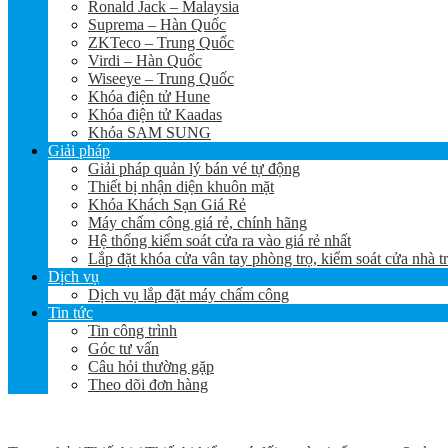
Ronald Jack – Malaysia
Suprema – Hàn Quốc
ZKTeco – Trung Quốc
Virdi – Hàn Quốc
Wiseeye – Trung Quốc
Khóa điện tử Hune
Khóa điện tử Kaadas
Khóa SAM SUNG
Giải pháp
Giải pháp quản lý bán vé tự động
Thiết bị nhận diện khuôn mặt
Khóa Khách Sạn Giá Rẻ
Máy chấm công giá rẻ, chính hãng
Hệ thống kiểm soát cửa ra vào giá rẻ nhất
Lắp đặt khóa cửa vân tay phòng trọ, kiểm soát cửa nhà t
Dịch vụ
Dịch vụ lắp đặt máy chấm công
Tin tức
Tin công trình
Góc tư vấn
Câu hỏi thường gặp
Theo dõi đơn hàng