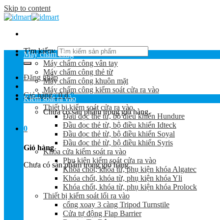
Skip to content
Tìm kiếm:
Máy chấm công
Máy chấm công vân tay
Máy chấm công thẻ từ
Đăng nhập
Máy chấm công khuôn mặt
Máy chấm công kiểm soát cửa ra vào
Giỏ hàng /
0
₫
0
Kiểm soát ra vào
Thiết bị kiểm soát cửa ra vào
Chưa có sản phẩm trong giỏ hàng.
Đầu đọc thẻ từ, bộ điều khiển Hundure
Đầu đọc thẻ từ, bộ điều khiển Idteck
0
Đầu đọc thẻ từ, bộ điều khiển Soyal
Đầu đọc thẻ từ, bộ điều khiển Syris
Giỏ hàng
Khóa cửa kiểm soát ra vào
Phụ kiện kiểm soát cửa ra vào
Chưa có sản phẩm trong giỏ hàng.
Khóa chốt, khóa từ, phụ kiện khóa Algatec
Khóa chốt, khóa từ, phụ kiện khóa Yli
Khóa chốt, khóa từ, phụ kiện khóa Prolock
Thiết bị kiểm soát lối ra vào
cổng xoay 3 càng Tripod Turnstile
Cửa tự động Flap Barrier