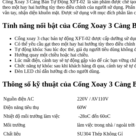
Cổng Xoay 3 Càng Bán Tự Động XFT-02 là sản phẩm được chế tạo bằn
theo một hay hai hướng tùy theo điều chỉnh của người sử dụng. Phân l
vân tay, nhận diện khuôn mặt. Được sử dụng với mục đích phân làn c
Tính năng nổi bật của Cổng Xoay 3 Càng 
Cổng xoay 3 chạc
bán tự động XFT-02 được
cấp dưỡng
sử dụ
Có thể yêu cầu
gạt theo
một
hay hai hướng tùy theo điều chỉnh
Tự động khóa: Sau
lúc
đọc thẻ,
giả dụ
người tiêu dùng
không
đ
Hướng quay
một
chiều hoặc hai chiều.
Lúc
mất điện, cánh tay sẽ tự động gập vào để
các bạn
vững ch
Chức năng tự khóa: sau
khi
khách hàng
đi qua, cánh tay sẽ tự 
Đèn LED chỉ dẫn hường đi cho
người dùng.
Thông số kỹ thuật của Cổng Xoay 3 Càng 
Nguồn điện AC
220V / AV110V
Điện năng tiêu thụ
60W
Nhiệt độ môi trường làm việc
-28oC đến 60oC
Môi trường
làm việc trong nhà / ngoài trời
Chất liệu
SU304 Thép Không Gỉ