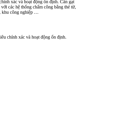
hính xác và hoạt động ổn định. Cần gạt
p với các hệ thống chấm công bằng thẻ từ,
ện, khu công nghiệp …
siêu
chính xác và hoạt động ổn định.
.