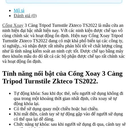
Mô tả
Đánh giá (0)
Cổng Xoay
3 Càng Tripod Turnstile Zkteco TS2022 là mẫu cửa an
ninh hiện đại bậc nhất hiện nay. Với các ninh kiện được chế tạo vô
cùng chính sác và hoạt động ổn định. Hiện nay Cổng Xoay Tripod
Turnstile Zkteco TS2022 đang có mặt khá phổ biến tại các công ty,
xí nghiệp,..và nhận được rất nhiều phản hồi tốt về chất lượng cũng
như là tính năng kiểm soát an ninh cực tốt. Được chế tạo bằng máy
theo khuôn mẫu do đó tất cả các bộ phận được chế tạo rất chính xác
và hoạt động ổn định.
Tính năng nổi bật của Cổng Xoay 3 Càng
Tripod Turnstile Zkteco TS2022.
Tự động khóa: Sau khi đọc thẻ, nếu người sử dụng không đi
qua trong một khoảng thời gian nhất định, cửa xoay sẽ tự
động khóa lại.
Có thể sử dụng quay một chiều hoặc hai chiều.
Khi mất điện, cánh tay sẽ tự động gập vào để người sử dụng
có thể qua lại dễ dàng.
Chức năng tự khóa: sau khi người sử dụng đi qua, cánh tay sẽ