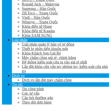
Ronald Jack – Malaysia
Suprema – Hàn Quốc
ZKTeco – Trung Quốc
Virdi – Hàn Quốc
Wiseeye – Trung Quốc
Khóa điện tử Hune
Khóa điện tử Kaadas
Khóa SAM SUNG
Giải pháp
Giải pháp quản lý bán vé tự động
Thiết bị nhận diện khuôn mặt
Khóa Khách Sạn Giá Rẻ
Máy chấm công giá rẻ, chính hãng
Hệ thống kiểm soát cửa ra vào giá rẻ nhất
Lắp đặt khóa cửa vân tay phòng trọ, kiểm soát cửa nhà
trọ
Dịch vụ
Dịch vụ lắp đặt máy chấm công
Tin tức
Tin công trình
Góc tư vấn
Câu hỏi thường gặp
Theo dõi đơn hàng