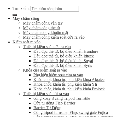
Tìm kiếm:
Máy chấm công
Máy chấm công vân tay
Máy chấm công thẻ từ
Máy chấm công khuôn mặt
Máy chấm công kiểm soát cửa ra vào
Kiểm soát ra vào
Thiết bị kiểm soát cửa ra vào
Đầu đọc thẻ từ, bộ điều khiển Hundure
Đầu đọc thẻ từ, bộ điều khiển Idteck
Đầu đọc thẻ từ, bộ điều khiển Soyal
Đầu đọc thẻ từ, bộ điều khiển Syris
Khóa cửa kiểm soát ra vào
Phụ kiện kiểm soát cửa ra vào
Khóa chốt, khóa từ, phụ kiện khóa Algatec
Khóa chốt, khóa từ, phụ kiện khóa Yli
Khóa chốt, khóa từ, phụ kiện khóa Prolock
Thiết bị kiểm soát lối ra vào
cổng xoay 3 càng Tripod Turnstile
Cửa tự động Flap Barrier
Barrier Tự Động
Cổng tripod turnstile, Flap, swing gate Fujica