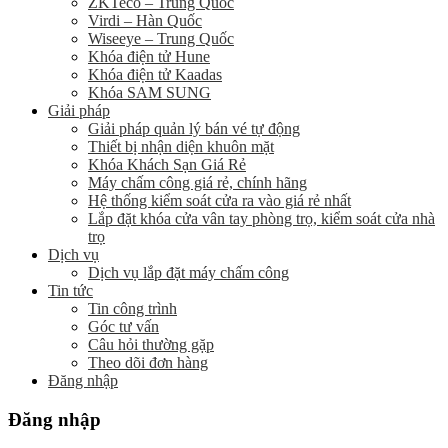
ZKTeco – Trung Quốc
Virdi – Hàn Quốc
Wiseeye – Trung Quốc
Khóa điện tử Hune
Khóa điện tử Kaadas
Khóa SAM SUNG
Giải pháp
Giải pháp quản lý bán vé tự động
Thiết bị nhận diện khuôn mặt
Khóa Khách Sạn Giá Rẻ
Máy chấm công giá rẻ, chính hãng
Hệ thống kiểm soát cửa ra vào giá rẻ nhất
Lắp đặt khóa cửa vân tay phòng trọ, kiểm soát cửa nhà
trọ
Dịch vụ
Dịch vụ lắp đặt máy chấm công
Tin tức
Tin công trình
Góc tư vấn
Câu hỏi thường gặp
Theo dõi đơn hàng
Đăng nhập
Đăng nhập