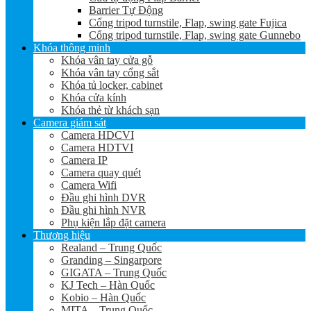
Barrier Tự Động
Cổng tripod turnstile, Flap, swing gate Fujica
Cổng tripod turnstile, Flap, swing gate Gunnebo
Khóa thông minh
Khóa vân tay cửa gỗ
Khóa vân tay cổng sắt
Khóa tủ locker, cabinet
Khóa cửa kính
Khóa thẻ từ khách sạn
Camera giám sát
Camera HDCVI
Camera HDTVI
Camera IP
Camera quay quét
Camera Wifi
Đầu ghi hình DVR
Đầu ghi hình NVR
Phụ kiện lắp đặt camera
Thương hiệu
Realand – Trung Quốc
Granding – Singarpore
GIGATA – Trung Quốc
KJ Tech – Hàn Quốc
Kobio – Hàn Quốc
MITA – Trung Quốc