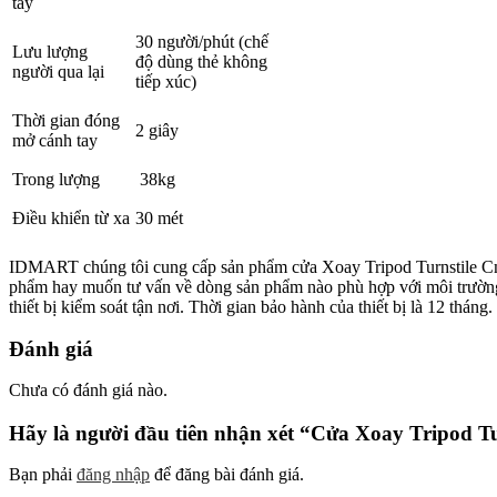
tay
30 người/phút (chế
Lưu lượng
độ dùng thẻ không
người qua lại
tiếp xúc)
Thời gian đóng
2 giây
mở cánh tay
Trong lượng
38kg
Điều khiển từ xa
30 mét
IDMART chúng tôi cung cấp sản phẩm cửa Xoay Tripod Turnstile Cmo
phẩm hay muốn tư vấn về dòng sản phẩm nào phù hợp với môi trường l
thiết bị kiểm soát tận nơi. Thời gian bảo hành của thiết bị là 12 tháng.
Đánh giá
Chưa có đánh giá nào.
Hãy là người đầu tiên nhận xét “Cửa Xoay Tripod 
Bạn phải
đăng nhập
để đăng bài đánh giá.