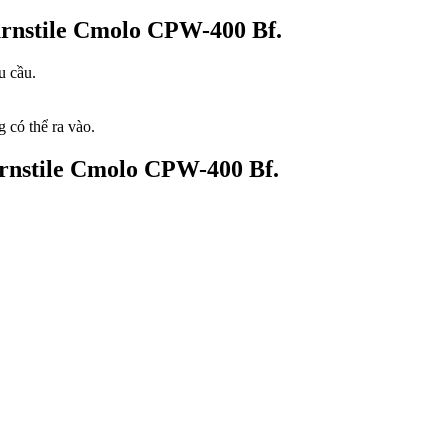
urnstile Cmolo CPW-400 Bf.
u cầu.
 có thể ra vào.
urnstile Cmolo CPW-400 Bf.