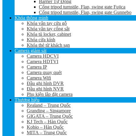
Barrier Tự Động
Cổng tripod turnstile, Flap, swing gate Fujica
Cổng tripod turnstile, Flap, swing gate Gunnebo
Khóa thông minh
Khóa vân tay cửa gỗ
Khóa vân tay cổng sắt
Khóa tủ locker, cabinet
Khóa cửa kính
Khóa thẻ từ khách sạn
Camera giám sát
Camera HDCVI
Camera HDTVI
Camera IP
Camera quay quét
Camera Wifi
Đầu ghi hình DVR
Đầu ghi hình NVR
Phụ kiện lắp đặt camera
Thương hiệu
Realand – Trung Quốc
Granding – Singarpore
GIGATA – Trung Quốc
KJ Tech – Hàn Quốc
Kobio – Hàn Quốc
MITA – Trung Quốc