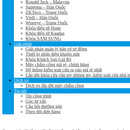
Ronald Jack – Malaysia
Suprema – Hàn Quốc
ZKTeco – Trung Quốc
Virdi – Hàn Quốc
Wiseeye – Trung Quốc
Khóa điện tử Hune
Khóa điện tử Kaadas
Khóa SAM SUNG
Giải pháp
Giải pháp quản lý bán vé tự động
Thiết bị nhận diện khuôn mặt
Khóa Khách Sạn Giá Rẻ
Máy chấm công giá rẻ, chính hãng
Hệ thống kiểm soát cửa ra vào giá rẻ nhất
Lắp đặt khóa cửa vân tay phòng trọ, kiểm soát cửa nhà t
Dịch vụ
Dịch vụ lắp đặt máy chấm công
Tin tức
Tin công trình
Góc tư vấn
Câu hỏi thường gặp
Theo dõi đơn hàng