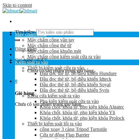
Skip to content
Tìm kiếm:
Máy chấm công
Máy chấm công vân tay
Máy chấm công thẻ từ
Đăng nhập
Máy chấm công khuôn mặt
Máy chấm công kiểm soát cửa ra vào
Giỏ hàng /
0
₫
0
Kiểm soát ra vào
Thiết bị kiểm soát cửa ra vào
Chưa có sản phẩm trong giỏ hàng.
Đầu đọc thẻ từ, bộ điều khiển Hundure
Đầu đọc thẻ từ, bộ điều khiển Idteck
0
Đầu đọc thẻ từ, bộ điều khiển Soyal
Đầu đọc thẻ từ, bộ điều khiển Syris
Giỏ hàng
Khóa cửa kiểm soát ra vào
Phụ kiện kiểm soát cửa ra vào
Chưa có sản phẩm trong giỏ hàng.
Khóa chốt, khóa từ, phụ kiện khóa Algatec
Khóa chốt, khóa từ, phụ kiện khóa Yli
Khóa chốt, khóa từ, phụ kiện khóa Prolock
Thiết bị kiểm soát lối ra vào
cổng xoay 3 càng Tripod Turnstile
Cửa tự động Flap Barrier