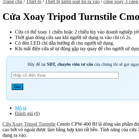
Trang chủ
/
Thiết bị
/
Thiết bị kiểm soát lối ra vào
/
cổng xoay 3 càng 
Cửa Xoay Tripod Turnstile Cm
Cửa có thể xoay 1 chiều hoặc 2 chiều tùy vào doanh nghiệp yê
Thời gian đóng cửa sau khi người sử dụng ra vào chỉ có 2s.
Có đèn LED chỉ dẫn hướng đi cho người sử dụng.
Khi mất điện cửa sẽ tự động gập tay quay để cho người sử dụng
Hãy để lại
SĐT, chuyên viên tư vấn
của chúng tôi sẽ gọi nga
Mô tả
Đánh giá (0)
Cửa Xoay Tripod Turnstile
Cmolo CPW-400 Bf là dòng sản phẩm được đ
cao bởi vỏ ngoài được làm bằng hợp kim rất bền. Tính năng của cửa 
dụng ra vào.