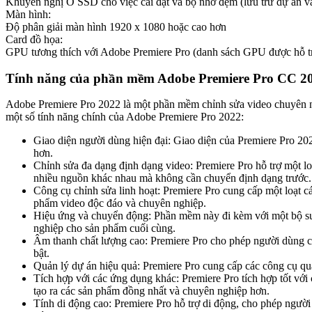
Khuyến nghị Ổ SSD cho việc cài đặt và bộ nhớ đệm (lưu trữ dự án v
Màn hình:
Độ phân giải màn hình 1920 x 1080 hoặc cao hơn
Card đồ họa:
GPU tương thích với Adobe Premiere Pro (danh sách GPU được hỗ trợ 
Tính năng của phần mềm Adobe Premiere Pro CC 2
Adobe Premiere Pro 2022 là một phần mềm chỉnh sửa video chuyên ng
một số tính năng chính của Adobe Premiere Pro 2022:
Giao diện người dùng hiện đại: Giao diện của Premiere Pro 202
hơn.
Chỉnh sửa đa dạng định dạng video: Premiere Pro hỗ trợ một l
nhiều nguồn khác nhau mà không cần chuyển định dạng trước.
Công cụ chỉnh sửa linh hoạt: Premiere Pro cung cấp một loạt cá
phẩm video độc đáo và chuyên nghiệp.
Hiệu ứng và chuyển động: Phần mềm này đi kèm với một bộ sưu
nghiệp cho sản phẩm cuối cùng.
Âm thanh chất lượng cao: Premiere Pro cho phép người dùng ch
bật.
Quản lý dự án hiệu quả: Premiere Pro cung cấp các công cụ q
Tích hợp với các ứng dụng khác: Premiere Pro tích hợp tốt vớ
tạo ra các sản phẩm đồng nhất và chuyên nghiệp hơn.
Tính di động cao: Premiere Pro hỗ trợ di động, cho phép người 