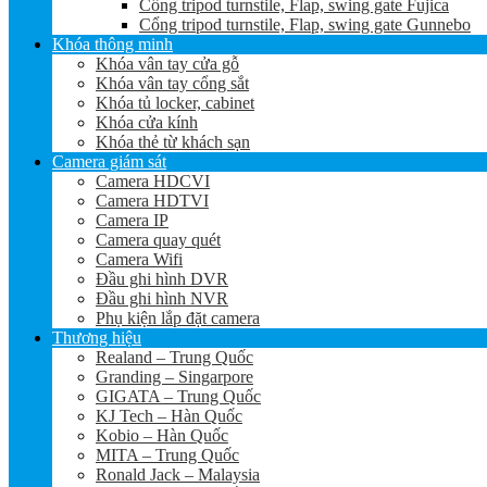
Cổng tripod turnstile, Flap, swing gate Fujica
Cổng tripod turnstile, Flap, swing gate Gunnebo
Khóa thông minh
Khóa vân tay cửa gỗ
Khóa vân tay cổng sắt
Khóa tủ locker, cabinet
Khóa cửa kính
Khóa thẻ từ khách sạn
Camera giám sát
Camera HDCVI
Camera HDTVI
Camera IP
Camera quay quét
Camera Wifi
Đầu ghi hình DVR
Đầu ghi hình NVR
Phụ kiện lắp đặt camera
Thương hiệu
Realand – Trung Quốc
Granding – Singarpore
GIGATA – Trung Quốc
KJ Tech – Hàn Quốc
Kobio – Hàn Quốc
MITA – Trung Quốc
Ronald Jack – Malaysia