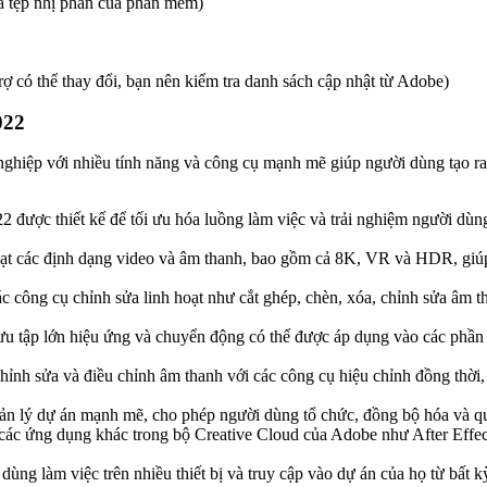
à tệp nhị phân của phần mềm)
có thể thay đổi, bạn nên kiểm tra danh sách cập nhật từ Adobe)
022
hiệp với nhiều tính năng và công cụ mạnh mẽ giúp người dùng tạo ra 
2 được thiết kế để tối ưu hóa luồng làm việc và trải nghiệm người dùng
oạt các định dạng video và âm thanh, bao gồm cả 8K, VR và HDR, giúp 
c công cụ chỉnh sửa linh hoạt như cắt ghép, chèn, xóa, chỉnh sửa âm th
 tập lớn hiệu ứng và chuyển động có thể được áp dụng vào các phần c
ỉnh sửa và điều chỉnh âm thanh với các công cụ hiệu chỉnh đồng thời
uản lý dự án mạnh mẽ, cho phép người dùng tổ chức, đồng bộ hóa và qu
i các ứng dụng khác trong bộ Creative Cloud của Adobe như After Effe
dùng làm việc trên nhiều thiết bị và truy cập vào dự án của họ từ bất 