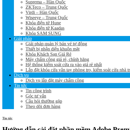
Suprema – Hàn Quốc
ZKTeco – Trung Quốc
Virdi – Hàn Quốc
Wiseeye – Trung Quốc
Khóa điện tử Hune
Khóa điện tử Kaadas
Khóa SAM SUNG
Giải pháp
Giải pháp quản lý bán vé tự động
Thiết bị nhận diện khuôn mặt
Khóa Khách Sạn Giá Rẻ
Máy chấm công giá rẻ, chính hãng
Hệ thống kiểm soát cửa ra vào giá rẻ nhất
Lắp đặt khóa cửa vân tay phòng trọ, kiểm soát cửa nhà t
Dịch vụ
Dịch vụ lắp đặt máy chấm công
Tin tức
Tin công trình
Góc tư vấn
Câu hỏi thường gặp
Theo dõi đơn hàng
Tin tức
Hướng dẫn cài đặt phần mềm Adobe Premi