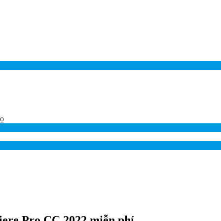
rọ
ere Pro CC 2022 miễn phí