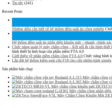
Tin tức
(241)
Recent Posts
15
Th6
Những điều cần biết về hệ thống đếm suất ăn công nghiệp
Chức
15
Th6
Hệ thống đếm suất ăn nhận diện khuôn mặt – nhanh, chính xác
Chức năng quản lý máy chấm công – Kết nối & cấu hình thiết 
hình thiết bị linh hoạt của phần mềm FTA 4.0
Giới thiệu về phần mềm chấm công FTA 4.0
Chức năng bình lu
Lắp đặt hệ thống kiểm soát cửa F18 cho cửa nhôm kính xingfa
Sản phẩm bán chạy
Máy chấm công vâ
Máy chấm công vâ
Máy chấm công khuôn mặt ZKTEC
Máy chấm công nhân diện
Máy Chấm Công Khuôn Mặt ZKT