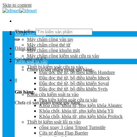
Skip to content
Tìm kiếm:
Máy chấm công
Máy chấm công vân tay
Máy chấm công thẻ từ
Đăng nhập
Máy chấm công khuôn mặt
Máy chấm công kiểm soát cửa ra vào
Giỏ hàng /
0
₫
0
Kiểm soát ra vào
Thiết bị kiểm soát cửa ra vào
Chưa có sản phẩm trong giỏ hàng.
Đầu đọc thẻ từ, bộ điều khiển Hundure
Đầu đọc thẻ từ, bộ điều khiển Idteck
0
Đầu đọc thẻ từ, bộ điều khiển Soyal
Đầu đọc thẻ từ, bộ điều khiển Syris
Giỏ hàng
Khóa cửa kiểm soát ra vào
Phụ kiện kiểm soát cửa ra vào
Chưa có sản phẩm trong giỏ hàng.
Khóa chốt, khóa từ, phụ kiện khóa Algatec
Khóa chốt, khóa từ, phụ kiện khóa Yli
Khóa chốt, khóa từ, phụ kiện khóa Prolock
Thiết bị kiểm soát lối ra vào
cổng xoay 3 càng Tripod Turnstile
Cửa tự động Flap Barrier