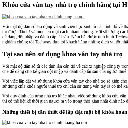
Khóa cửa vân tay nhà trọ chính hãng tại H
Với mật độ dân số lao động và sinh viên học sinh từ các tỉnh đổ về t
trọ được đầu tư và mọc lên một cách nhanh chóng. Với số lượng các k
dễ dàng đột nhập và đánh cắp tài sản. Nắm bắt được tình hình Techwa
nghiệm chúng tôi Techway đưa tới khách hàng những dịch vụ tốt nhất
Tại sao nên sử dụng khóa vân tay nhà trọ
Với mật độ dân số từ các tỉnh lân cận đổ về các xí nghiệp công ty tr
chẽ dễ dàng cho kẻ gian đột nhập và đánh cắp tài sản của người thuê t
Với việc lắp đặt và sử dụng khóa cửa vân tay cho nhà trọ sẽ giúp cho
sử dụng chìa khóa người thuê trọ chỉ cần sử dụng vân tay là có thể x
Với quy định của từng nhà trọ khác nhau việc sử dụng khóa cửa vân t
thì có thể liệt kê thời gian người ra vào trong thời gian nhất định nà
Những thiết bị cần thiết để lắp đặt một bộ khóa hoà