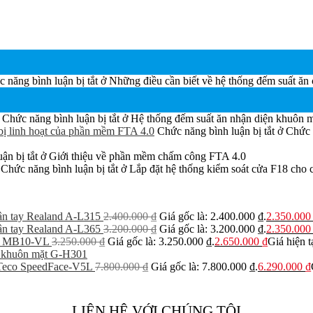
 năng bình luận bị tắt
ở Những điều cần biết về hệ thống đếm suất ăn
Chức năng bình luận bị tắt
ở Hệ thống đếm suất ăn nhận diện khuôn m
bị linh hoạt của phần mềm FTA 4.0
Chức năng bình luận bị tắt
ở Chức 
ận bị tắt
ở Giới thiệu về phần mềm chấm công FTA 4.0
Chức năng bình luận bị tắt
ở Lắp đặt hệ thống kiểm soát cửa F18 cho 
n tay Realand A-L315
2.400.000
₫
Giá gốc là: 2.400.000 ₫.
2.350.00
n tay Realand A-L365
3.200.000
₫
Giá gốc là: 3.200.000 ₫.
2.350.00
O MB10-VL
3.250.000
₫
Giá gốc là: 3.250.000 ₫.
2.650.000
₫
Giá hiện t
 khuôn mặt G-H301
eco SpeedFace-V5L
7.800.000
₫
Giá gốc là: 7.800.000 ₫.
6.290.000
₫
LIÊN HỆ VỚI CHÚNG TÔI