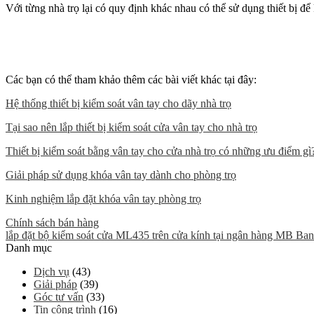
Với từng nhà trọ lại có quy định khác nhau có thể sử dụng thiết bị để
Các bạn có thể tham khảo thêm các bài viết khác tại đây:
Hệ thống thiết bị kiểm soát vân tay cho dãy nhà trọ
Tại sao nên lắp thiết bị kiểm soát cửa vân tay cho nhà trọ
Thiết bị kiểm soát bằng vân tay cho cửa nhà trọ có những ưu điểm gì
Giải pháp sử dụng khóa vân tay dành cho phòng trọ
Kinh nghiệm lắp đặt khóa vân tay phòng trọ
Chính sách bán hàng
lắp đặt bộ kiểm soát cửa ML435 trên cửa kính tại ngân hàng MB Ba
Danh mục
Dịch vụ
(43)
Giải pháp
(39)
Góc tư vấn
(33)
Tin công trình
(16)