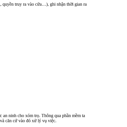
 quyền truy ra vào cửa…), ghi nhận thời gian ra
ược an ninh cho xóm trọ. Thông qua phần mềm ta
 và căn cứ vào đó xử lý vụ việc.