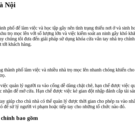
à Nội
hành phố để làm việc và học tập gây nên tình trạng thiếu nơi ở và sinh
hu trọ mọc lên với số lượng lớn và việc kiểm soát an ninh gây khó kh
y chúng tôi đưa đến giải pháp sử dụng khóa cửa vân tay nhà trọ chính
 tới khách hàng.
ong thành phố làm việc và nhiều nhà trọ mọc lên nhanh chóng khiến cho
rọ.
 việc quản lý người ra vào cổng dễ dàng chặt chẽ, hạn chế được việc q
ác nhận để mở cửa. Hạn chế được việc kẻ gian đột nhập đánh cắp tài sả
ay giúp cho chủ nhà có thể quản lý được thời gian cho phép ra vào nh
o đó để sử lý người vi phạm hoặc tiếp tay cho những tổ chức nào đó.
n chỉnh bao gồm