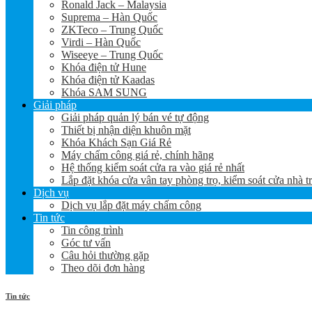
Ronald Jack – Malaysia
Suprema – Hàn Quốc
ZKTeco – Trung Quốc
Virdi – Hàn Quốc
Wiseeye – Trung Quốc
Khóa điện tử Hune
Khóa điện tử Kaadas
Khóa SAM SUNG
Giải pháp
Giải pháp quản lý bán vé tự động
Thiết bị nhận diện khuôn mặt
Khóa Khách Sạn Giá Rẻ
Máy chấm công giá rẻ, chính hãng
Hệ thống kiểm soát cửa ra vào giá rẻ nhất
Lắp đặt khóa cửa vân tay phòng trọ, kiểm soát cửa nhà t
Dịch vụ
Dịch vụ lắp đặt máy chấm công
Tin tức
Tin công trình
Góc tư vấn
Câu hỏi thường gặp
Theo dõi đơn hàng
Tin tức