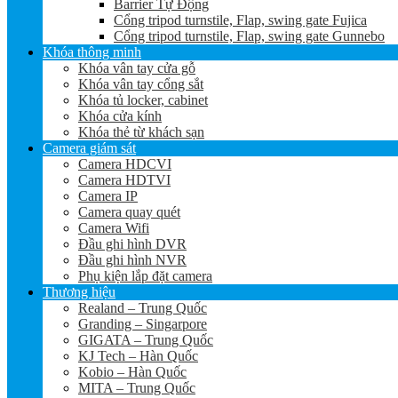
Barrier Tự Động
Cổng tripod turnstile, Flap, swing gate Fujica
Cổng tripod turnstile, Flap, swing gate Gunnebo
Khóa thông minh
Khóa vân tay cửa gỗ
Khóa vân tay cổng sắt
Khóa tủ locker, cabinet
Khóa cửa kính
Khóa thẻ từ khách sạn
Camera giám sát
Camera HDCVI
Camera HDTVI
Camera IP
Camera quay quét
Camera Wifi
Đầu ghi hình DVR
Đầu ghi hình NVR
Phụ kiện lắp đặt camera
Thương hiệu
Realand – Trung Quốc
Granding – Singarpore
GIGATA – Trung Quốc
KJ Tech – Hàn Quốc
Kobio – Hàn Quốc
MITA – Trung Quốc