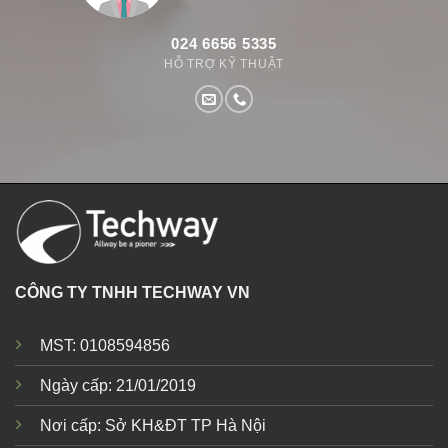
024 6656 5335
HỖ TRỢ KỸ THUẬT
CÔNG TY TNHH TECHWAY VN
MST: 0108594856
Ngày cấp: 21/01/2019
Nơi cấp: Sở KH&ĐT TP Hà Nội