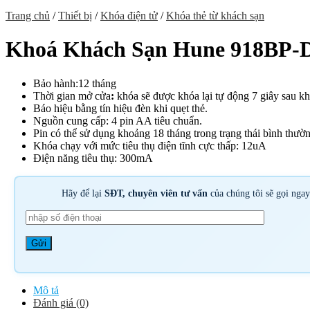
Trang chủ
/
Thiết bị
/
Khóa điện tử
/
Khóa thẻ từ khách sạn
Khoá Khách Sạn Hune 918BP-D 
Bảo hành:12 tháng
Thời gian mở cửa
:
khóa sẽ được khóa lại tự động 7 giây sau k
Báo hiệu bằng tín hiệu đèn khi quẹt thẻ.
Nguồn cung cấp: 4 pin AA tiêu chuẩn.
Pin có thể sử dụng khoảng 18 tháng trong trạng thái bình thườn
Khóa chạy với mức tiêu thụ điện tĩnh cực thấp: 12uA
Điện năng tiêu thụ: 300mA
Hãy để lại
SĐT, chuyên viên tư vấn
của chúng tôi sẽ gọi nga
Mô tả
Đánh giá (0)