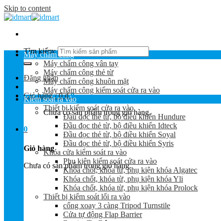
Skip to content
Tìm kiếm:
Máy chấm công
Máy chấm công vân tay
Máy chấm công thẻ từ
Đăng nhập
Máy chấm công khuôn mặt
Máy chấm công kiểm soát cửa ra vào
Giỏ hàng /
0
₫
0
Kiểm soát ra vào
Thiết bị kiểm soát cửa ra vào
Chưa có sản phẩm trong giỏ hàng.
Đầu đọc thẻ từ, bộ điều khiển Hundure
Đầu đọc thẻ từ, bộ điều khiển Idteck
0
Đầu đọc thẻ từ, bộ điều khiển Soyal
Đầu đọc thẻ từ, bộ điều khiển Syris
Giỏ hàng
Khóa cửa kiểm soát ra vào
Phụ kiện kiểm soát cửa ra vào
Chưa có sản phẩm trong giỏ hàng.
Khóa chốt, khóa từ, phụ kiện khóa Algatec
Khóa chốt, khóa từ, phụ kiện khóa Yli
Khóa chốt, khóa từ, phụ kiện khóa Prolock
Thiết bị kiểm soát lối ra vào
cổng xoay 3 càng Tripod Turnstile
Cửa tự động Flap Barrier