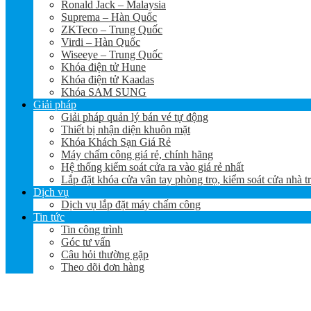
Ronald Jack – Malaysia
Suprema – Hàn Quốc
ZKTeco – Trung Quốc
Virdi – Hàn Quốc
Wiseeye – Trung Quốc
Khóa điện tử Hune
Khóa điện tử Kaadas
Khóa SAM SUNG
Giải pháp
Giải pháp quản lý bán vé tự động
Thiết bị nhận diện khuôn mặt
Khóa Khách Sạn Giá Rẻ
Máy chấm công giá rẻ, chính hãng
Hệ thống kiểm soát cửa ra vào giá rẻ nhất
Lắp đặt khóa cửa vân tay phòng trọ, kiểm soát cửa nhà t
Dịch vụ
Dịch vụ lắp đặt máy chấm công
Tin tức
Tin công trình
Góc tư vấn
Câu hỏi thường gặp
Theo dõi đơn hàng