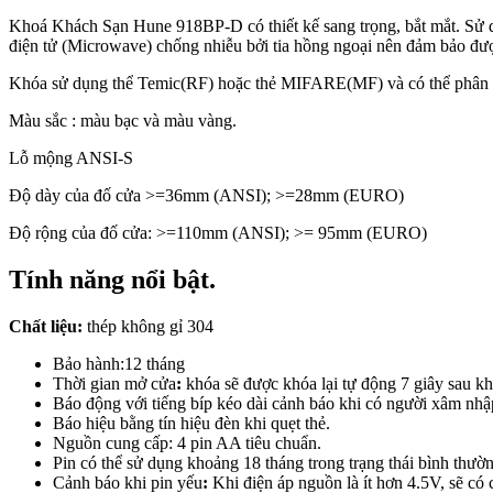
Khoá Khách Sạn Hune 918BP-D có thiết kế sang trọng, bắt mắt. Sử dụ
điện tử (Microwave) chống nhiễu bởi tia hồng ngoại nên đảm bảo đượ
Khóa sử dụng thể Temic(RF) hoặc thẻ MIFARE(MF) và có thể phân q
Màu sắc : màu bạc và màu vàng.
Lỗ mộng ANSI-S
Độ dày của đố cửa >=36mm (ANSI); >=28mm (EURO)
Độ rộng của đố cửa: >=110mm (ANSI); >= 95mm (EURO)
Tính năng nổi bật.
Chất liệu:
thép không gỉ 304
Bảo hành:12 tháng
Thời gian mở cửa
:
khóa sẽ được khóa lại tự động 7 giây sau k
Báo động với tiếng bíp kéo dài cảnh báo khi có người xâm nhậ
Báo hiệu bằng tín hiệu đèn khi quẹt thẻ.
Nguồn cung cấp: 4 pin AA tiêu chuẩn.
Pin có thể sử dụng khoảng 18 tháng trong trạng thái bình thườn
Cảnh báo khi pin yếu
:
Khi điện áp nguồn là ít hơn 4.5V, sẽ có