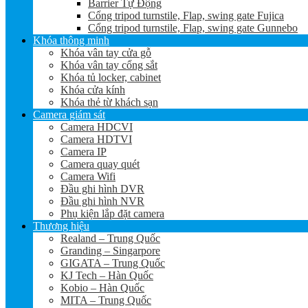
Barrier Tự Động
Cổng tripod turnstile, Flap, swing gate Fujica
Cổng tripod turnstile, Flap, swing gate Gunnebo
Khóa thông minh
Khóa vân tay cửa gỗ
Khóa vân tay cổng sắt
Khóa tủ locker, cabinet
Khóa cửa kính
Khóa thẻ từ khách sạn
Camera giám sát
Camera HDCVI
Camera HDTVI
Camera IP
Camera quay quét
Camera Wifi
Đầu ghi hình DVR
Đầu ghi hình NVR
Phụ kiện lắp đặt camera
Thương hiệu
Realand – Trung Quốc
Granding – Singarpore
GIGATA – Trung Quốc
KJ Tech – Hàn Quốc
Kobio – Hàn Quốc
MITA – Trung Quốc