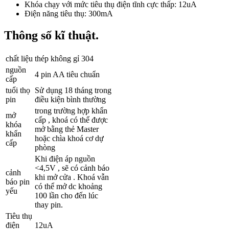
Khóa chạy với mức tiêu thụ điện tĩnh cực thấp: 12uA
Điện năng tiêu thụ: 300mA
Thông số kĩ thuật.
chất liệu
thép không gỉ 304
nguồn
4 pin AA tiêu chuẩn
cấp
tuổi thọ
Sử dụng 18 tháng trong
pin
điều kiện bình thường
trong trường hợp khẩn
mở
cấp , khoá có thể được
khóa
mở bằng thẻ Master
khẩn
hoặc chìa khoá cơ dự
cấp
phòng
Khi điện áp nguồn
<4,5V , sẽ có cảnh báo
cảnh
khi mở cửa . Khoá vẫn
báo pin
có thể mở dc khoảng
yếu
100 lần cho đến lúc
thay pin.
Tiêu thụ
điện
12uA