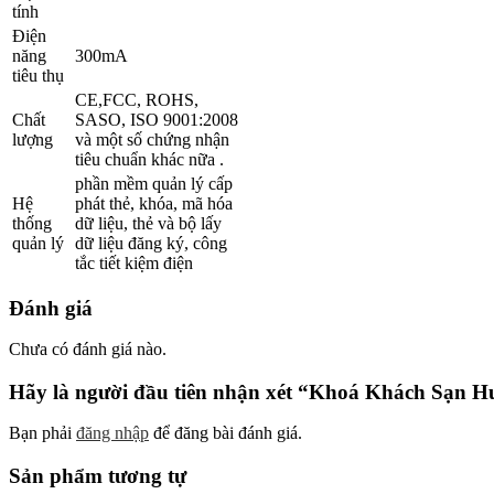
tính
Điện
năng
300mA
tiêu thụ
CE,FCC, ROHS,
Chất
SASO, ISO 9001:2008
lượng
và một số chứng nhận
tiêu chuẩn khác nữa .
phần mềm quản lý cấp
Hệ
phát thẻ, khóa, mã hóa
thống
dữ liệu, thẻ và bộ lấy
quản lý
dữ liệu đăng ký, công
tắc tiết kiệm điện
Đánh giá
Chưa có đánh giá nào.
Hãy là người đầu tiên nhận xét “Khoá Khách Sạn H
Bạn phải
đăng nhập
để đăng bài đánh giá.
Sản phẩm tương tự