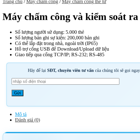
Trang chủ
/
Máy chấm công
/
Máy chấm công thẻ từ
Máy chấm công và kiểm soát r
Số lượng người sử dụng: 5.000 thẻ
Số lượng bản ghi sự kiện: 200,000 bản ghi
Có thể lắp đặt trong nhà, ngoài trời (IP65)
Hỗ trợ cổng USB để Download/Upload dữ liệu
Giao tiếp qua cổng TCP/IP; RS-232; RS-485
Hãy để lại
SĐT, chuyên viên tư vấn
của chúng tôi sẽ gọi nga
Mô tả
Đánh giá (0)