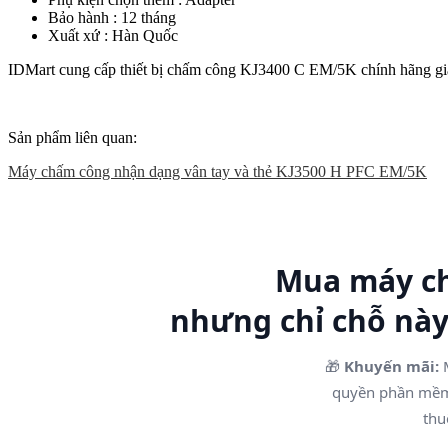
Bảo hành : 12 tháng
Xuất xứ : Hàn Quốc
IDMart cung cấp thiết bị chấm công KJ3400 C EM/5K chính hãng giá r
Sản phẩm liên quan:
Máy chấm công nhận dạng vân tay và thẻ KJ3500 H PFC EM/5K
Mua máy ch
nhưng chỉ chỗ nà
🎁
Khuyến mãi:
M
quyền phần m
thu