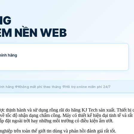
NG
M NỀN WEB
hính hãng
·
·
ính hãng
💸
Không mất phí theo tháng
💬
Hỗ trợ online miễn phí 24/7
c thịnh hành và sử dụng rông rãi do hãng KJ Tech sản xuất. Thiết bị c
ề tốc độ nhận dạng chấm công. Máy có thiết kế hiện đại tinh tế và r
ắp đặt ngoài trời hay những môi trường có điều kiện ẩm ướt.
ệp trên toàn thế giới tin dùng và phản hồi đánh giá rất tốt.