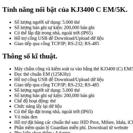
Tính năng nổi bật của KJ3400 C EM/5K.
Số lượng người sử dụng: 5.000 thẻ
Số lượng bản ghi sự kiện: 200,000 bản ghi
Có thể lắp đặt trong nhà, ngoài trời (IP65)
Hỗ trợ cổng USB để Download/Upload dữ liệu
Giao tiếp qua cổng TCP/IP; RS-232; RS-485
Thông số kĩ thuật.
Máy chấm công và kiểm soát ra vào bằng thẻ KJ3400 (C) EM
Đọc thẻ chuẩn EM (125KHz)
Hỗ trợ cổng USB để Download/Upload dữ liệu
Giao tiếp qua cổng TCP/IP; RS-232; RS-485
Số lượng người sử dụng: 5.000 thẻ
Số lượng bản ghi sự kiện: 200,000 bản ghi
Chế độ hoạt động: thẻ
Chức năng lấy lại dữ liệu
Có thể lắp đặt trong nhà, ngoài trời (IP65)
Vỏ màu đen
Hỗ trợ đặt hàng các chuẩn thẻ sau: HID Prox, Mifare, Idala, iCl
Phần mềm quản lý Guardian miễn phí. Download từ website
Phụ kiện chọn thêm : Adapter