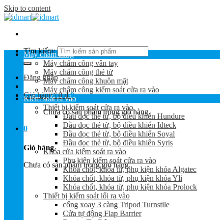
Skip to content
Tìm kiếm:
Máy chấm công
Máy chấm công vân tay
Máy chấm công thẻ từ
Đăng nhập
Máy chấm công khuôn mặt
Máy chấm công kiểm soát cửa ra vào
Giỏ hàng /
0
₫
0
Kiểm soát ra vào
Thiết bị kiểm soát cửa ra vào
Chưa có sản phẩm trong giỏ hàng.
Đầu đọc thẻ từ, bộ điều khiển Hundure
Đầu đọc thẻ từ, bộ điều khiển Idteck
0
Đầu đọc thẻ từ, bộ điều khiển Soyal
Đầu đọc thẻ từ, bộ điều khiển Syris
Giỏ hàng
Khóa cửa kiểm soát ra vào
Phụ kiện kiểm soát cửa ra vào
Chưa có sản phẩm trong giỏ hàng.
Khóa chốt, khóa từ, phụ kiện khóa Algatec
Khóa chốt, khóa từ, phụ kiện khóa Yli
Khóa chốt, khóa từ, phụ kiện khóa Prolock
Thiết bị kiểm soát lối ra vào
cổng xoay 3 càng Tripod Turnstile
Cửa tự động Flap Barrier