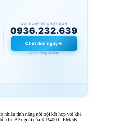
GỌI NGAY ĐỂ CHỐT ĐƠN
0936.232.639
→
Chốt đơn ngay
🔥
Số lượng có hạn
ó nhiều tính năng nổi trội kết hợp với khả
ất bền bỉ. Bề ngoài của KJ3400 C EM/5K