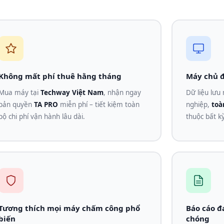
Không mất phí thuê hằng tháng
Máy chủ đ
Mua máy tại
Techway Việt Nam
, nhận ngay
Dữ liệu lưu
bản quyền
TA PRO
miễn phí – tiết kiệm toàn
nghiệp,
toà
bộ chi phí vận hành lâu dài.
thuộc bất k
Tương thích mọi máy chấm công phổ
Báo cáo đ
biến
chóng