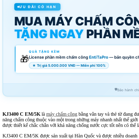
ƯU ĐÃI CÓ HẠN
MUA MÁY CHẤM CÔ
TẶNG NGAY
PHẦN MỀ
QUÀ TẶNG KÈM
🎁
License phần mềm chấm công
EntiTaPro
— bản quyền c
★ Trị giá 5.000.000 VNĐ — Miễn phí 100%
🛡️
Bảo hành ch
KJ3400 C EM/5K
là
máy chấm công
bằng vân tay và thẻ từ đang đượ
năng chấm công thuộc vào một trong những máy nhanh nhất thể giới v
được thiết kế chắc chắn với khả năng chống nước cực tốt nên có thể l
KJ3400 C EM/5K được sản xuất tại Hàn Quốc và được nhiều doanh nghi