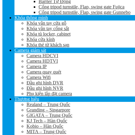
Barrier Tự Động
Cổng tripod turnstile, Flap, swing gate Fujica
Cổng tripod turnstile, Flap, swing gate Gunnebo
Khóa thông minh
Khóa vân tay cửa gỗ
Khóa vân tay cổng sắt
Khóa tủ locker, cabinet
Khóa cửa kính
Khóa thẻ từ khách sạn
Camera giám sát
Camera HDCVI
Camera HDTVI
Camera IP
Camera quay quét
Camera Wifi
Đầu ghi hình DVR
Đầu ghi hình NVR
Phụ kiện lắp đặt camera
Thương hiệu
Realand – Trung Quốc
Granding – Singarpore
GIGATA – Trung Quốc
KJ Tech – Hàn Quốc
Kobio – Hàn Quốc
MITA – Trung Quốc