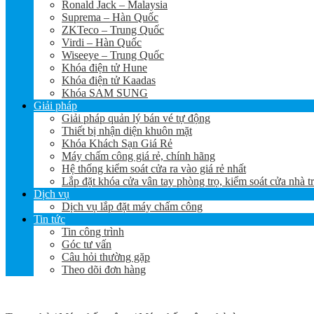
Ronald Jack – Malaysia
Suprema – Hàn Quốc
ZKTeco – Trung Quốc
Virdi – Hàn Quốc
Wiseeye – Trung Quốc
Khóa điện tử Hune
Khóa điện tử Kaadas
Khóa SAM SUNG
Giải pháp
Giải pháp quản lý bán vé tự động
Thiết bị nhận diện khuôn mặt
Khóa Khách Sạn Giá Rẻ
Máy chấm công giá rẻ, chính hãng
Hệ thống kiểm soát cửa ra vào giá rẻ nhất
Lắp đặt khóa cửa vân tay phòng trọ, kiểm soát cửa nhà t
Dịch vụ
Dịch vụ lắp đặt máy chấm công
Tin tức
Tin công trình
Góc tư vấn
Câu hỏi thường gặp
Theo dõi đơn hàng