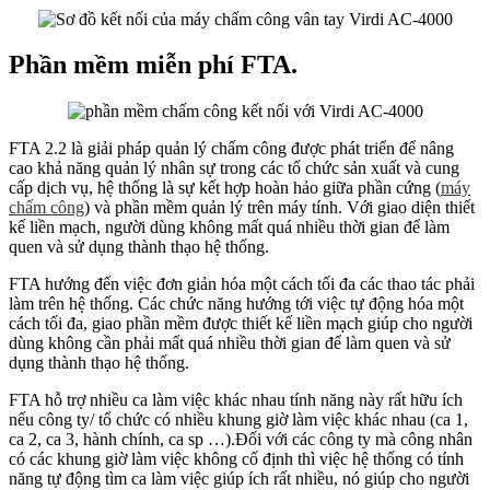
Phần mềm miễn phí FTA.
FTA 2.2 là giải pháp quản lý chấm công được phát triển để nâng
cao khả năng quản lý nhân sự trong các tổ chức sản xuất và cung
cấp dịch vụ, hệ thống là sự kết hợp hoàn hảo giữa phần cứng (
máy
chấm công
) và phần mềm quản lý trên máy tính. Với giao diện thiết
kế liền mạch, người dùng không mất quá nhiều thời gian để làm
quen và sử dụng thành thạo hệ thống.
FTA hướng đến việc đơn giản hóa một cách tối đa các thao tác phải
làm trên hệ thống. Các chức năng hướng tới việc tự động hóa một
cách tối đa, giao phần mềm được thiết kế liền mạch giúp cho người
dùng không cần phải mất quá nhiều thời gian để làm quen và sử
dụng thành thạo hệ thống.
FTA hỗ trợ nhiều ca làm việc khác nhau tính năng này rất hữu ích
nếu công ty/ tổ chức có nhiều khung giờ làm việc khác nhau (ca 1,
ca 2, ca 3, hành chính, ca sp …).Đối với các công ty mà công nhân
có các khung giờ làm việc không cố định thì việc hệ thống có tính
năng tự động tìm ca làm việc giúp ích rất nhiều, nó giúp cho người