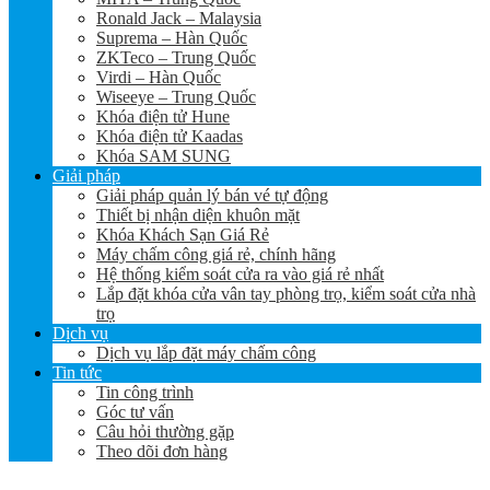
Ronald Jack – Malaysia
Suprema – Hàn Quốc
ZKTeco – Trung Quốc
Virdi – Hàn Quốc
Wiseeye – Trung Quốc
Khóa điện tử Hune
Khóa điện tử Kaadas
Khóa SAM SUNG
Giải pháp
Giải pháp quản lý bán vé tự động
Thiết bị nhận diện khuôn mặt
Khóa Khách Sạn Giá Rẻ
Máy chấm công giá rẻ, chính hãng
Hệ thống kiểm soát cửa ra vào giá rẻ nhất
Lắp đặt khóa cửa vân tay phòng trọ, kiểm soát cửa nhà
trọ
Dịch vụ
Dịch vụ lắp đặt máy chấm công
Tin tức
Tin công trình
Góc tư vấn
Câu hỏi thường gặp
Theo dõi đơn hàng