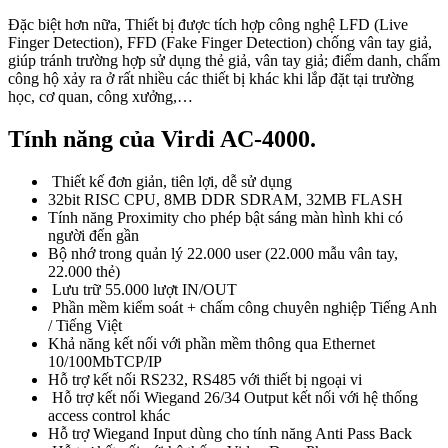
Đặc biệt hơn nữa, Thiết bị được tích hợp công nghệ LFD (Live
Finger Detection), FFD (Fake Finger Detection) chống vân tay giả,
giúp tránh trường hợp sử dụng thẻ giả, vân tay giả; điểm danh, chấm
công hộ xảy ra ở rất nhiều các thiết bị khác khi lắp đặt tại trường
học, cơ quan, công xưởng,…
Tính năng của Virdi AC-4000.
Thiết kế đơn giản, tiên lợi, dễ sử dụng
32bit RISC CPU, 8MB DDR SDRAM, 32MB FLASH
Tính năng Proximity cho phép bật sáng màn hình khi có
người đến gần
Bộ nhớ trong quản lý 22.000 user (22.000 mẫu vân tay,
22.000 thẻ)
Lưu trữ 55.000 lượt IN/OUT
Phần mềm kiểm soát + chấm công chuyên nghiệp Tiếng Anh
/ Tiếng Việt
Khả năng kết nối với phần mềm thông qua Ethernet
10/100MbTCP/IP
Hỗ trợ kết nối RS232, RS485 với thiết bị ngoại vi
Hỗ trợ kết nối Wiegand 26/34 Output kết nối với hệ thống
access control khác
Hỗ trợ Wiegand Input dùng cho tính năng Anti Pass Back