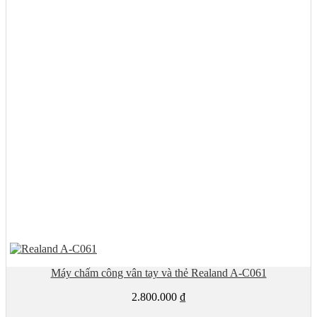
Máy chấm công vân tay và thẻ Realand A-C061
2.800.000
₫