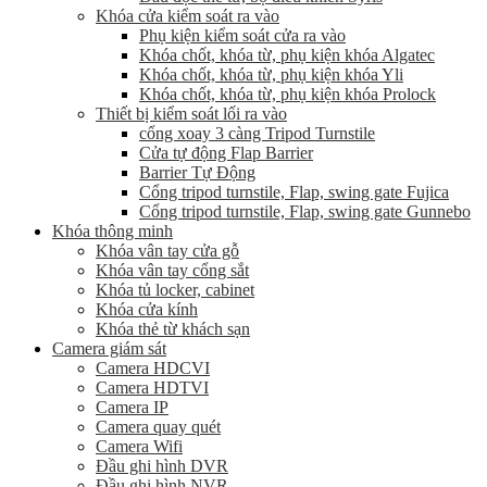
Khóa cửa kiểm soát ra vào
Phụ kiện kiểm soát cửa ra vào
Khóa chốt, khóa từ, phụ kiện khóa Algatec
Khóa chốt, khóa từ, phụ kiện khóa Yli
Khóa chốt, khóa từ, phụ kiện khóa Prolock
Thiết bị kiểm soát lối ra vào
cổng xoay 3 càng Tripod Turnstile
Cửa tự động Flap Barrier
Barrier Tự Động
Cổng tripod turnstile, Flap, swing gate Fujica
Cổng tripod turnstile, Flap, swing gate Gunnebo
Khóa thông minh
Khóa vân tay cửa gỗ
Khóa vân tay cổng sắt
Khóa tủ locker, cabinet
Khóa cửa kính
Khóa thẻ từ khách sạn
Camera giám sát
Camera HDCVI
Camera HDTVI
Camera IP
Camera quay quét
Camera Wifi
Đầu ghi hình DVR
Đầu ghi hình NVR