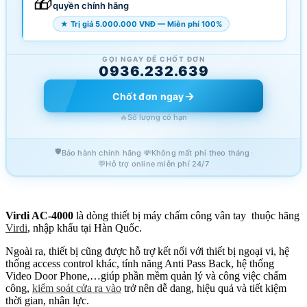
🎁
quyền chính hãng
★ Trị giá 5.000.000 VNĐ — Miễn phí 100%
GỌI NGAY ĐỂ CHỐT ĐƠN
0936.232.639
→
Chốt đơn ngay
🔥
Số lượng có hạn
🛡️
·
·
Bảo hành chính hãng
💸
Không mất phí theo tháng
💬
Hỗ trợ online miễn phí 24/7
Virdi AC-4000
là dòng thiết bị máy chấm công vân tay thuộc hãng
Virdi
, nhập khẩu tại Hàn Quốc.
Ngoài ra, thiết bị cũng được hỗ trợ kết nối với thiết bị ngoại vi, hệ
thống access control khác, tính năng Anti Pass Back, hệ thống
Video Door Phone,…giúp phần mềm quản lý và công việc chấm
công,
kiểm soát cửa ra vào
trở nên dễ dang, hiệu quả và tiết kiệm
thời gian, nhân lực.