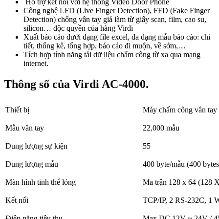
Hỗ trợ kết nối với hệ thống Video Door Phone
Công nghệ LFD (Live Finger Detection), FFD (Fake Finger
Detection) chống vân tay giả làm từ giấy scan, film, cao su,
silicon… độc quyền của hãng Virdi
Xuất báo cáo dưới dạng file excel, đa dạng mẫu báo cáo: chi
tiết, thống kê, tổng hợp, báo cáo đi muộn, về sớm,…
Tích hợp tính năng tải dữ liệu chấm công từ xa qua mạng
internet.
Thông số của Virdi AC-4000.
Thiết bị
Máy chấm công vân tay
Mẫu vân tay
22,000 mẫu
Dung lượng sự kiện
55
Dung lượng mẫu
400 byte/mẫu (400 bytes
Màn hình tinh thể lỏng
Ma trận 128 x 64 (128 
Kết nối
TCP/IP, 2 RS-232C, 1 
Điện năng tiêu thụ
Max DC 12V ~ 24V / 