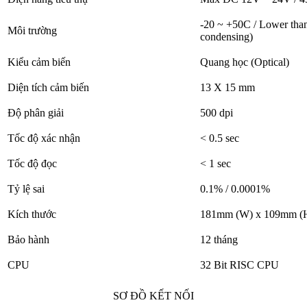
-20 ~ +50C / Lower th
Môi trường
condensing)
Kiểu cảm biến
Quang học (Optical)
Diện tích cảm biến
13 X 15 mm
Độ phân giải
500 dpi
Tốc độ xác nhận
< 0.5 sec
Tốc độ đọc
< 1 sec
Tỷ lệ sai
0.1% / 0.0001%
Kích thước
181mm (W) x 109mm (H
Bảo hành
12 tháng
CPU
32 Bit RISC CPU
SƠ ĐỒ KẾT NỐI