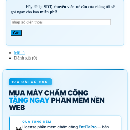
Hãy để lại
SĐT, chuyên viên tư vấn
của chúng tôi sẽ
gọi ngay cho bạn
miễn phí!
Mô tả
Đánh giá (0)
ƯU ĐÃI CÓ HẠN
MUA MÁY CHẤM CÔNG
TẶNG NGAY
PHẦN MỀM NỀN
WEB
QUÀ TẶNG KÈM
License phần mềm chấm công
EntiTaPro
— bản