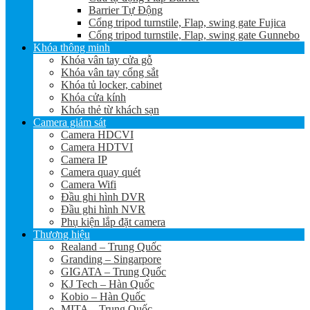
Barrier Tự Động
Cổng tripod turnstile, Flap, swing gate Fujica
Cổng tripod turnstile, Flap, swing gate Gunnebo
Khóa thông minh
Khóa vân tay cửa gỗ
Khóa vân tay cổng sắt
Khóa tủ locker, cabinet
Khóa cửa kính
Khóa thẻ từ khách sạn
Camera giám sát
Camera HDCVI
Camera HDTVI
Camera IP
Camera quay quét
Camera Wifi
Đầu ghi hình DVR
Đầu ghi hình NVR
Phụ kiện lắp đặt camera
Thương hiệu
Realand – Trung Quốc
Granding – Singarpore
GIGATA – Trung Quốc
KJ Tech – Hàn Quốc
Kobio – Hàn Quốc
MITA – Trung Quốc