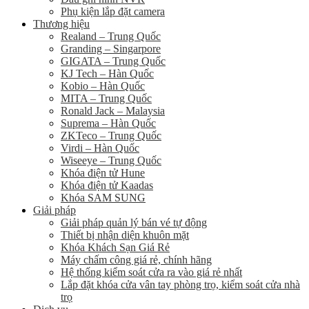
Phụ kiện lắp đặt camera
Thương hiệu
Realand – Trung Quốc
Granding – Singarpore
GIGATA – Trung Quốc
KJ Tech – Hàn Quốc
Kobio – Hàn Quốc
MITA – Trung Quốc
Ronald Jack – Malaysia
Suprema – Hàn Quốc
ZKTeco – Trung Quốc
Virdi – Hàn Quốc
Wiseeye – Trung Quốc
Khóa điện tử Hune
Khóa điện tử Kaadas
Khóa SAM SUNG
Giải pháp
Giải pháp quản lý bán vé tự động
Thiết bị nhận diện khuôn mặt
Khóa Khách Sạn Giá Rẻ
Máy chấm công giá rẻ, chính hãng
Hệ thống kiểm soát cửa ra vào giá rẻ nhất
Lắp đặt khóa cửa vân tay phòng trọ, kiểm soát cửa nhà
trọ