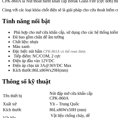
CPK-860A là Nút thoát hiểm khẩn cấp Break Glass Fire (cực đơn) thí
Cùng với các loại khóa chốt điện sẽ là giải pháp cho cửa thoát hiểm
Tính năng nổi bật
Phù hợp cho mở cửa khẩn cấp, sử dụng cho các hệ thống kiểm 
Đã bao gồm chân đế âm tường
Chất liệu: nhựa
Màu xanh
Đặc biệt: nút bấm
CPK-861A
có thể reset được.
Tiếp điểm: NC/COM, 2 cực
Điện áp đầu vào 12VDC
Điện áp chịu tải 3A@36VDC Max
Kích thước:86Lx86Wx29H(mm)
Thông số kỹ thuật
Nút đập mở cửa khẩn cấp
Tên thiết bị
CPK-860A
Xuất xứ
Yli – Trung Quốc
Kích thước
86Lx86Wx50H (mm)
Vật liệu chống cháy, dễ
Vật liệu