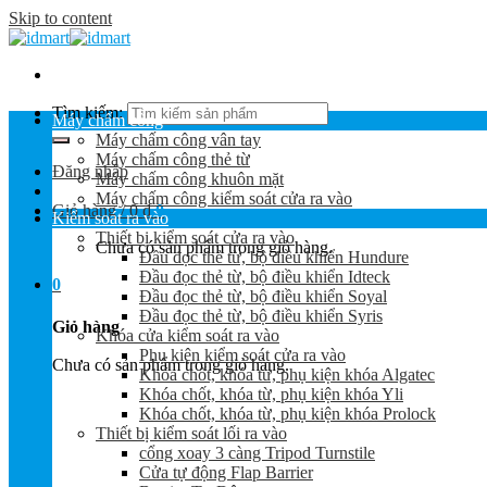
Skip to content
Tìm kiếm:
Máy chấm công
Máy chấm công vân tay
Máy chấm công thẻ từ
Đăng nhập
Máy chấm công khuôn mặt
Máy chấm công kiểm soát cửa ra vào
Giỏ hàng /
0
₫
0
Kiểm soát ra vào
Thiết bị kiểm soát cửa ra vào
Chưa có sản phẩm trong giỏ hàng.
Đầu đọc thẻ từ, bộ điều khiển Hundure
Đầu đọc thẻ từ, bộ điều khiển Idteck
0
Đầu đọc thẻ từ, bộ điều khiển Soyal
Đầu đọc thẻ từ, bộ điều khiển Syris
Giỏ hàng
Khóa cửa kiểm soát ra vào
Phụ kiện kiểm soát cửa ra vào
Chưa có sản phẩm trong giỏ hàng.
Khóa chốt, khóa từ, phụ kiện khóa Algatec
Khóa chốt, khóa từ, phụ kiện khóa Yli
Khóa chốt, khóa từ, phụ kiện khóa Prolock
Thiết bị kiểm soát lối ra vào
cổng xoay 3 càng Tripod Turnstile
Cửa tự động Flap Barrier