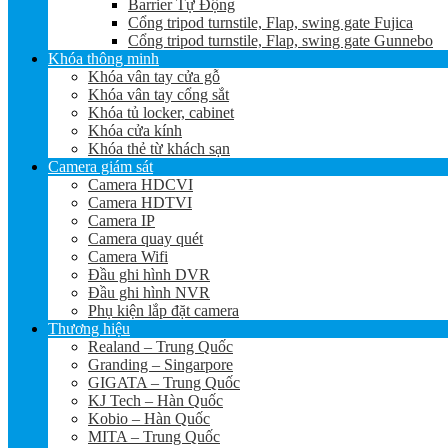
Barrier Tự Động
Cổng tripod turnstile, Flap, swing gate Fujica
Cổng tripod turnstile, Flap, swing gate Gunnebo
Khóa thông minh
Khóa vân tay cửa gỗ
Khóa vân tay cổng sắt
Khóa tủ locker, cabinet
Khóa cửa kính
Khóa thẻ từ khách sạn
Camera giám sát
Camera HDCVI
Camera HDTVI
Camera IP
Camera quay quét
Camera Wifi
Đầu ghi hình DVR
Đầu ghi hình NVR
Phụ kiện lắp đặt camera
Thương hiệu
Realand – Trung Quốc
Granding – Singarpore
GIGATA – Trung Quốc
KJ Tech – Hàn Quốc
Kobio – Hàn Quốc
MITA – Trung Quốc