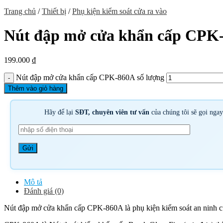
Trang chủ
/
Thiết bị
/
Phụ kiện kiểm soát cửa ra vào
Nút đập mở cửa khẩn cấp CPK
199.000
₫
Nút đập mở cửa khẩn cấp CPK-860A số lượng
Thêm vào giỏ hàng
Hãy để lại
SĐT, chuyên viên tư vấn
của chúng tôi sẽ gọi nga
Mô tả
Đánh giá (0)
Nút đập mở cửa khẩn cấp CPK-860A là phụ kiện kiểm soát an ninh 