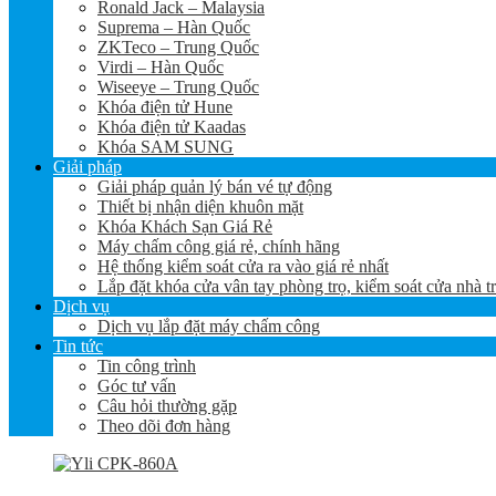
Ronald Jack – Malaysia
Suprema – Hàn Quốc
ZKTeco – Trung Quốc
Virdi – Hàn Quốc
Wiseeye – Trung Quốc
Khóa điện tử Hune
Khóa điện tử Kaadas
Khóa SAM SUNG
Giải pháp
Giải pháp quản lý bán vé tự động
Thiết bị nhận diện khuôn mặt
Khóa Khách Sạn Giá Rẻ
Máy chấm công giá rẻ, chính hãng
Hệ thống kiểm soát cửa ra vào giá rẻ nhất
Lắp đặt khóa cửa vân tay phòng trọ, kiểm soát cửa nhà t
Dịch vụ
Dịch vụ lắp đặt máy chấm công
Tin tức
Tin công trình
Góc tư vấn
Câu hỏi thường gặp
Theo dõi đơn hàng