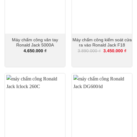
Máy chấm công vân tay
Máy chấm công kiểm soát cửa
Ronald Jack 5000A
ra vào Ronald Jack F18
Giá
Giá
4.650.000
₫
3.890.000
₫
3.450.000
₫
gốc
hiện
là:
tại
3.890.000 ₫.
là:
3.450