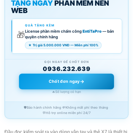
TẶNG NGAY
PHẦN MỀM NỀN
WEB
QUÀ TẶNG KÈM
License phần mềm chấm công
EntiTaPro
— bản
🎁
quyền chính hãng
★ Trị giá 5.000.000 VNĐ — Miễn phí 100%
GỌI NGAY ĐỂ CHỐT ĐƠN
0936.232.639
→
Chốt đơn ngay
🔥
Số lượng có hạn
🛡️
Bảo hành chính hãng
·
💸
Không mất phí theo tháng
·
💬
Hỗ trợ online miễn phí 24/7
Đầu đọc kiểm soát ra vào dùng vân tay và thẻ X7 là thiết bị