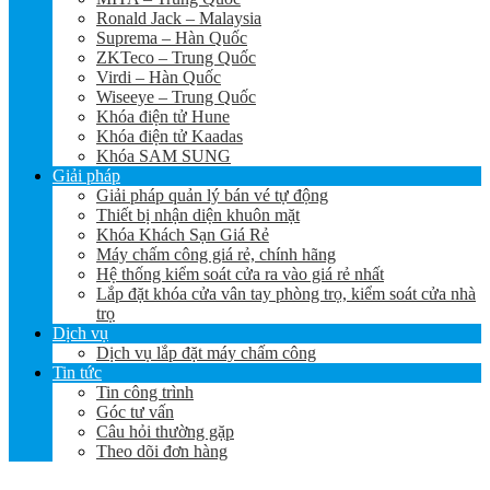
Ronald Jack – Malaysia
Suprema – Hàn Quốc
ZKTeco – Trung Quốc
Virdi – Hàn Quốc
Wiseeye – Trung Quốc
Khóa điện tử Hune
Khóa điện tử Kaadas
Khóa SAM SUNG
Giải pháp
Giải pháp quản lý bán vé tự động
Thiết bị nhận diện khuôn mặt
Khóa Khách Sạn Giá Rẻ
Máy chấm công giá rẻ, chính hãng
Hệ thống kiểm soát cửa ra vào giá rẻ nhất
Lắp đặt khóa cửa vân tay phòng trọ, kiểm soát cửa nhà
trọ
Dịch vụ
Dịch vụ lắp đặt máy chấm công
Tin tức
Tin công trình
Góc tư vấn
Câu hỏi thường gặp
Theo dõi đơn hàng