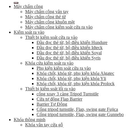
Máy chấm công
Máy chấm công vân tay
Máy chấm công thẻ từ
Máy chấm công khuôn mặt
Máy chấm công kiểm soát cửa ra vào
Kiểm soát ra vào
Thiết bị kiểm soát cửa ra vào
Đầu đọc thẻ từ, bộ điều khiển Hundure
Đầu đọc thẻ từ, bộ điều khiển Idteck
Đầu đọc thẻ từ, bộ điều khiển Soyal
Đầu đọc thẻ từ, bộ điều khiển Syris
Khóa cửa kiểm soát ra vào
Phụ kiện kiểm soát cửa ra vào
Khóa chốt, khóa từ, phụ kiện khóa Algatec
Khóa chốt, khóa từ, phụ kiện khóa Yli
Khóa chốt, khóa từ, phụ kiện khóa Prolock
Thiết bị kiểm soát lối ra vào
cổng xoay 3 càng Tripod Turnstile
Cửa tự động Flap Barrier
Barrier Tự Động
Cổng tripod turnstile, Flap, swing gate Fujica
Cổng tripod turnstile, Flap, swing gate Gunnebo
Khóa thông minh
Khóa vân tay cửa gỗ