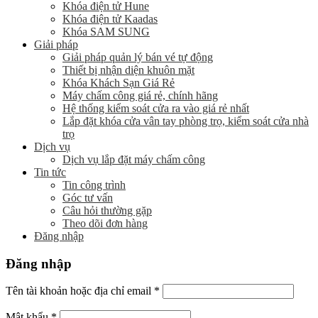
Khóa điện tử Hune
Khóa điện tử Kaadas
Khóa SAM SUNG
Giải pháp
Giải pháp quản lý bán vé tự động
Thiết bị nhận diện khuôn mặt
Khóa Khách Sạn Giá Rẻ
Máy chấm công giá rẻ, chính hãng
Hệ thống kiểm soát cửa ra vào giá rẻ nhất
Lắp đặt khóa cửa vân tay phòng trọ, kiểm soát cửa nhà
trọ
Dịch vụ
Dịch vụ lắp đặt máy chấm công
Tin tức
Tin công trình
Góc tư vấn
Câu hỏi thường gặp
Theo dõi đơn hàng
Đăng nhập
Đăng nhập
Tên tài khoản hoặc địa chỉ email
*
Mật khẩu
*