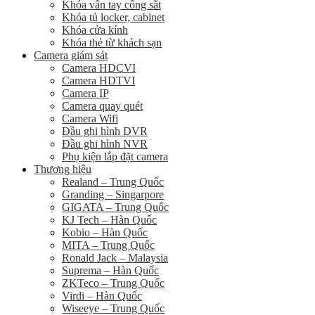
Khóa vân tay cổng sắt
Khóa tủ locker, cabinet
Khóa cửa kính
Khóa thẻ từ khách sạn
Camera giám sát
Camera HDCVI
Camera HDTVI
Camera IP
Camera quay quét
Camera Wifi
Đầu ghi hình DVR
Đầu ghi hình NVR
Phụ kiện lắp đặt camera
Thương hiệu
Realand – Trung Quốc
Granding – Singarpore
GIGATA – Trung Quốc
KJ Tech – Hàn Quốc
Kobio – Hàn Quốc
MITA – Trung Quốc
Ronald Jack – Malaysia
Suprema – Hàn Quốc
ZKTeco – Trung Quốc
Virdi – Hàn Quốc
Wiseeye – Trung Quốc