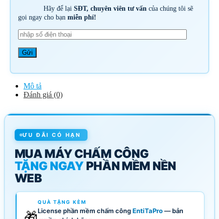
Hãy để lại
SĐT, chuyên viên tư vấn
của chúng tôi sẽ
gọi ngay cho bạn
miễn phí!
Mô tả
Đánh giá (0)
ƯU ĐÃI CÓ HẠN
MUA MÁY CHẤM CÔNG
TẶNG NGAY
PHẦN MỀM NỀN
WEB
QUÀ TẶNG KÈM
License phần mềm chấm công
EntiTaPro
— bản
🎁