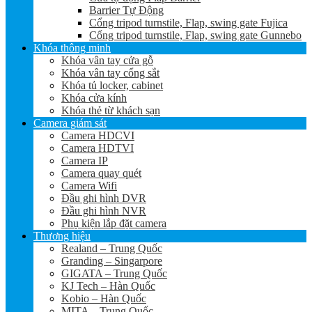
Barrier Tự Động
Cổng tripod turnstile, Flap, swing gate Fujica
Cổng tripod turnstile, Flap, swing gate Gunnebo
Khóa thông minh
Khóa vân tay cửa gỗ
Khóa vân tay cổng sắt
Khóa tủ locker, cabinet
Khóa cửa kính
Khóa thẻ từ khách sạn
Camera giám sát
Camera HDCVI
Camera HDTVI
Camera IP
Camera quay quét
Camera Wifi
Đầu ghi hình DVR
Đầu ghi hình NVR
Phụ kiện lắp đặt camera
Thương hiệu
Realand – Trung Quốc
Granding – Singarpore
GIGATA – Trung Quốc
KJ Tech – Hàn Quốc
Kobio – Hàn Quốc
MITA – Trung Quốc