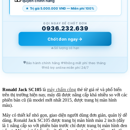
quyền chính hãng
★ Trị giá 5.000.000 VNĐ — Miễn phí 100%
GỌI NGAY ĐỂ CHỐT ĐƠN
0936.232.639
→
Chốt đơn ngay
🔥
Số lượng có hạn
🛡️
·
·
Bảo hành chính hãng
💸
Không mất phí theo tháng
💬
Hỗ trợ online miễn phí 24/7
Ronald Jack SC105
là
máy chấm công
thẻ từ giá rẻ và phổ biến
trên thị trường hiện nay, máy đã được nâng cấp khá nhiều so với các
phiên bản cũ (là model mới nhất 2015, được trang bị màn hình
màu).
Máy có thiết kế nhỏ gọn, giao diện người dùng đơn giản, quản lý dễ
dàng. Ronald Jack SC105 được trang bị màn hình màu 2 inch (đây
là 1 nâng cấp so với phiên bản trước chỉ được trang bị màn hình đen