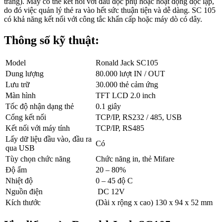
trắng). Máy có thể kết nối với đầu đọc phụ hoặc hoạt động độc lập,
do đó việc quản lý thẻ ra vào hết sức thuận tiện và dễ dàng. SC 105
có khả năng kết nối với công tắc khẩn cấp hoặc máy dò có dây.
Thông số kỹ thuật:
Model
Ronald Jack SC105
Dung lượng
80.000 lượt IN / OUT
Lưu trữ
30.000 thẻ cảm ứng
Màn hình
TFT LCD 2.0 inch
Tốc độ nhận dạng thẻ
0.1 giây
Cổng kết nối
TCP/IP, RS232 / 485, USB
Kết nối với máy tính
TCP/IP, RS485
Lấy dữ liệu đầu vào, đầu ra
Có
qua USB
Tùy chọn chức năng
Chức năng in, thẻ Mifare
Độ ẩm
20 – 80%
Nhiệt độ
0 – 45 độ C
Nguồn điện
DC 12V
Kích thước
(Dài x rộng x cao) 130 x 94 x 52 mm