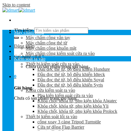
Skip to content
Tìm kiếm:
Máy chấm công
Máy chấm công vân tay
Máy chấm công thẻ từ
Đăng nhập
Máy chấm công khuôn mặt
Máy chấm công kiểm soát cửa ra vào
Giỏ hàng /
0
₫
0
Kiểm soát ra vào
Thiết bị kiểm soát cửa ra vào
Chưa có sản phẩm trong giỏ hàng.
Đầu đọc thẻ từ, bộ điều khiển Hundure
Đầu đọc thẻ từ, bộ điều khiển Idteck
0
Đầu đọc thẻ từ, bộ điều khiển Soyal
Đầu đọc thẻ từ, bộ điều khiển Syris
Giỏ hàng
Khóa cửa kiểm soát ra vào
Phụ kiện kiểm soát cửa ra vào
Chưa có sản phẩm trong giỏ hàng.
Khóa chốt, khóa từ, phụ kiện khóa Algatec
Khóa chốt, khóa từ, phụ kiện khóa Yli
Khóa chốt, khóa từ, phụ kiện khóa Prolock
Thiết bị kiểm soát lối ra vào
cổng xoay 3 càng Tripod Turnstile
Cửa tự động Flap Barrier