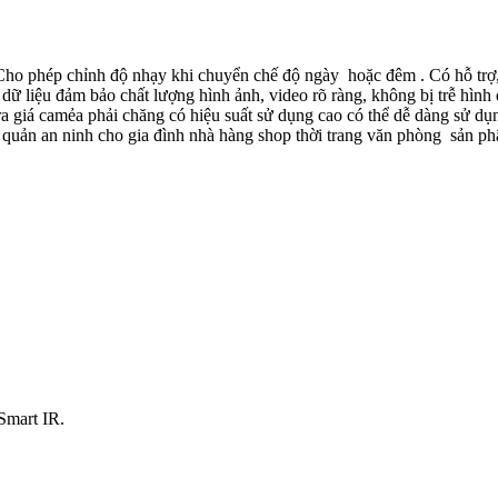
p chỉnh độ nhạy khi chuyển chế độ ngày hoặc đêm . Có hỗ trợ, ti
ình ảnh, dữ liệu đảm bảo chất lượng hình ảnh, video rõ ràng, không bị trễ
a giá camẻa phải chăng có hiệu suất sử dụng cao có thể dễ dàng sử d
 quản an ninh cho gia đình nhà hàng shop thời trang văn phòng sản p
Smart IR.