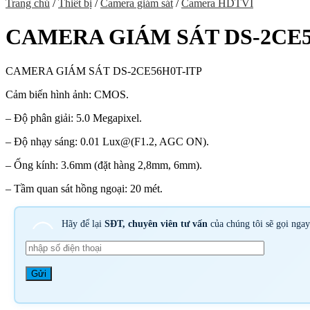
Trang chủ
/
Thiết bị
/
Camera giám sát
/
Camera HDTVI
CAMERA GIÁM SÁT DS-2CE5
CAMERA GIÁM SÁT DS-2CE56H0T-ITP
Cảm biến hình ảnh: CMOS.
– Độ phân giải: 5.0 Megapixel.
– Độ nhạy sáng: 0.01 Lux@(F1.2, AGC ON).
– Ống kính: 3.6mm (đặt hàng 2,8mm, 6mm).
– Tầm quan sát hồng ngoại: 20 mét.
Hãy để lại
SĐT, chuyên viên tư vấn
của chúng tôi sẽ gọi nga