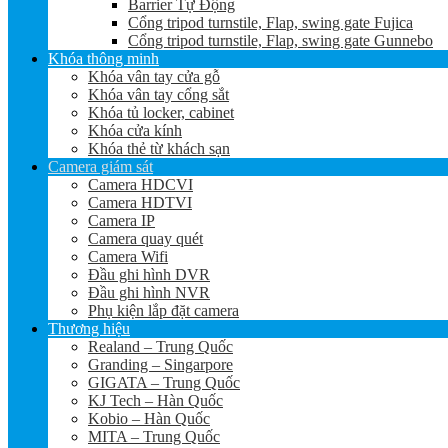
Barrier Tự Động
Cổng tripod turnstile, Flap, swing gate Fujica
Cổng tripod turnstile, Flap, swing gate Gunnebo
Khóa thông minh
Khóa vân tay cửa gỗ
Khóa vân tay cổng sắt
Khóa tủ locker, cabinet
Khóa cửa kính
Khóa thẻ từ khách sạn
Camera giám sát
Camera HDCVI
Camera HDTVI
Camera IP
Camera quay quét
Camera Wifi
Đầu ghi hình DVR
Đầu ghi hình NVR
Phụ kiện lắp đặt camera
Thương hiệu
Realand – Trung Quốc
Granding – Singarpore
GIGATA – Trung Quốc
KJ Tech – Hàn Quốc
Kobio – Hàn Quốc
MITA – Trung Quốc