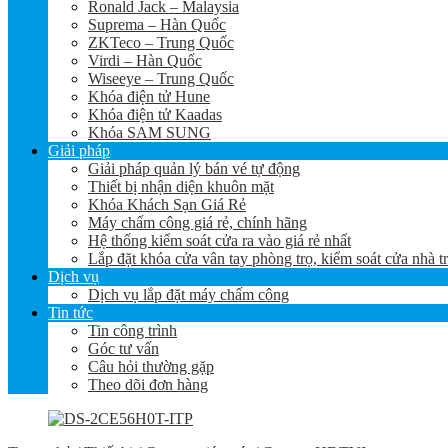
Ronald Jack – Malaysia
Suprema – Hàn Quốc
ZKTeco – Trung Quốc
Virdi – Hàn Quốc
Wiseeye – Trung Quốc
Khóa điện tử Hune
Khóa điện tử Kaadas
Khóa SAM SUNG
Giải pháp
Giải pháp quản lý bán vé tự động
Thiết bị nhận diện khuôn mặt
Khóa Khách Sạn Giá Rẻ
Máy chấm công giá rẻ, chính hãng
Hệ thống kiểm soát cửa ra vào giá rẻ nhất
Lắp đặt khóa cửa vân tay phòng trọ, kiểm soát cửa nhà t
Dịch vụ
Dịch vụ lắp đặt máy chấm công
Tin tức
Tin công trình
Góc tư vấn
Câu hỏi thường gặp
Theo dõi đơn hàng