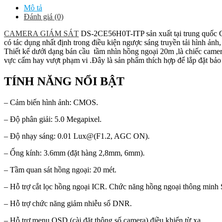
Mô tả
Đánh giá (0)
CAMERA GIÁM SÁT
DS-2CE56H0T-ITP sản xuất tại trung quốc Cho phé
có tác dụng nhất định trong điều kiện ngược sáng truyền tải h
Thiết kế dưới dạng bán cầu tầm nhìn hồng ngoại 20m ,là chiếc camer
vực cấm hay vượt phạm vi .Đây là sản phẩm thích hợp để lắp đặt bảo
TÍNH NĂNG NỔI BẬT
– Cảm biến hình ảnh: CMOS.
– Độ phân giải: 5.0 Megapixel.
– Độ nhạy sáng: 0.01 Lux@(F1.2, AGC ON).
– Ống kính: 3.6mm (đặt hàng 2,8mm, 6mm).
– Tầm quan sát hồng ngoại: 20 mét.
– Hỗ trợ cắt lọc hồng ngoại ICR. Chức năng hồng ngoại thông minh 
– Hỗ trợ chức năng giảm nhiễu số DNR.
– Hỗ trợ menu OSD (cài đặt thông số camera) điều khiển từ xa.