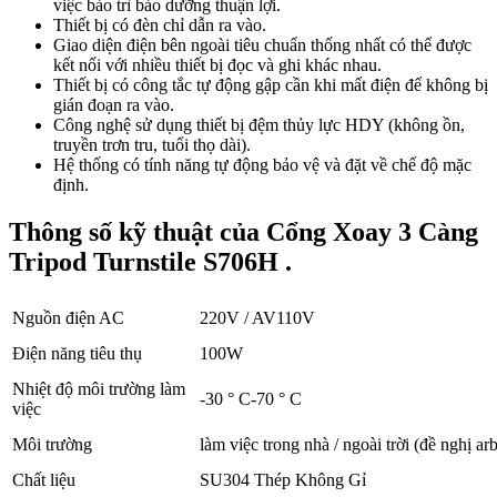
việc bảo trì bảo dưỡng thuận lợi.
Thiết bị có đèn chỉ dẫn ra vào.
Giao diện điện bên ngoài tiêu chuẩn thống nhất có thể được
kết nối với nhiều thiết bị đọc và ghi khác nhau.
Thiết bị có công tắc tự động gập cần khi mất điện để không bị
gián đoạn ra vào.
Công nghệ sử dụng thiết bị đệm thủy lực HDY (không ồn,
truyền trơn tru, tuổi thọ dài).
Hệ thống có tính năng tự động bảo vệ và đặt về chế độ mặc
định.
Thông số kỹ thuật của Cổng Xoay 3 Càng
Tripod Turnstile S706H .
Nguồn điện AC
220V / AV110V
Điện năng tiêu thụ
100W
Nhiệt độ môi trường làm
-30 ° C-70 ° C
việc
Môi trường
làm việc trong nhà / ngoài trời (đề nghị ar
Chất liệu
SU304 Thép Không Gỉ