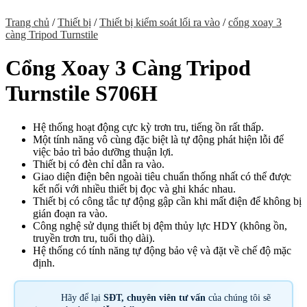
Trang chủ
/
Thiết bị
/
Thiết bị kiểm soát lối ra vào
/
cổng xoay 3
càng Tripod Turnstile
Cổng Xoay 3 Càng Tripod
Turnstile S706H
Hệ thống hoạt động cực kỳ trơn tru, tiếng ồn rất thấp.
Một tính năng vô cùng đặc biệt là tự động phát hiện lỗi để
việc bảo trì bảo dưỡng thuận lợi.
Thiết bị có đèn chỉ dẫn ra vào.
Giao diện điện bên ngoài tiêu chuẩn thống nhất có thể được
kết nối với nhiều thiết bị đọc và ghi khác nhau.
Thiết bị có công tắc tự động gập cần khi mất điện để không bị
gián đoạn ra vào.
Công nghệ sử dụng thiết bị đệm thủy lực HDY (không ồn,
truyền trơn tru, tuổi thọ dài).
Hệ thống có tính năng tự động bảo vệ và đặt về chế độ mặc
định.
Hãy để lại
SĐT, chuyên viên tư vấn
của chúng tôi sẽ