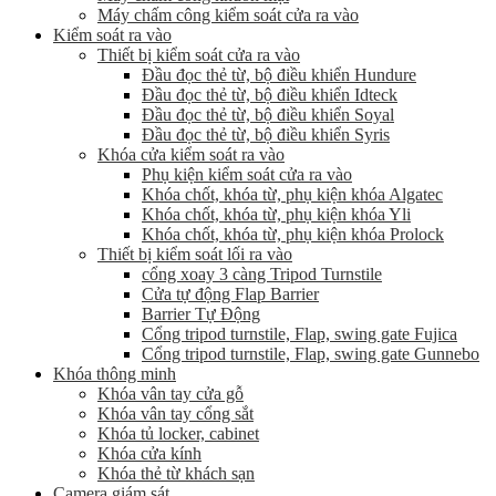
Máy chấm công kiểm soát cửa ra vào
Kiểm soát ra vào
Thiết bị kiểm soát cửa ra vào
Đầu đọc thẻ từ, bộ điều khiển Hundure
Đầu đọc thẻ từ, bộ điều khiển Idteck
Đầu đọc thẻ từ, bộ điều khiển Soyal
Đầu đọc thẻ từ, bộ điều khiển Syris
Khóa cửa kiểm soát ra vào
Phụ kiện kiểm soát cửa ra vào
Khóa chốt, khóa từ, phụ kiện khóa Algatec
Khóa chốt, khóa từ, phụ kiện khóa Yli
Khóa chốt, khóa từ, phụ kiện khóa Prolock
Thiết bị kiểm soát lối ra vào
cổng xoay 3 càng Tripod Turnstile
Cửa tự động Flap Barrier
Barrier Tự Động
Cổng tripod turnstile, Flap, swing gate Fujica
Cổng tripod turnstile, Flap, swing gate Gunnebo
Khóa thông minh
Khóa vân tay cửa gỗ
Khóa vân tay cổng sắt
Khóa tủ locker, cabinet
Khóa cửa kính
Khóa thẻ từ khách sạn
Camera giám sát