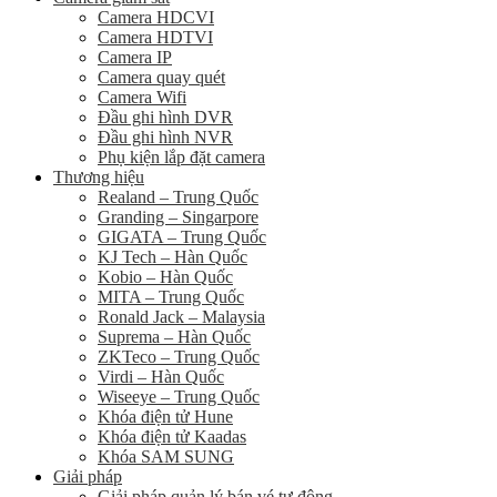
Camera HDCVI
Camera HDTVI
Camera IP
Camera quay quét
Camera Wifi
Đầu ghi hình DVR
Đầu ghi hình NVR
Phụ kiện lắp đặt camera
Thương hiệu
Realand – Trung Quốc
Granding – Singarpore
GIGATA – Trung Quốc
KJ Tech – Hàn Quốc
Kobio – Hàn Quốc
MITA – Trung Quốc
Ronald Jack – Malaysia
Suprema – Hàn Quốc
ZKTeco – Trung Quốc
Virdi – Hàn Quốc
Wiseeye – Trung Quốc
Khóa điện tử Hune
Khóa điện tử Kaadas
Khóa SAM SUNG
Giải pháp
Giải pháp quản lý bán vé tự động