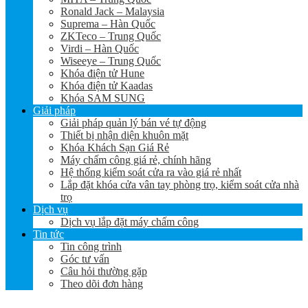
Ronald Jack – Malaysia
Suprema – Hàn Quốc
ZKTeco – Trung Quốc
Virdi – Hàn Quốc
Wiseeye – Trung Quốc
Khóa điện tử Hune
Khóa điện tử Kaadas
Khóa SAM SUNG
Giải pháp
Giải pháp quản lý bán vé tự động
Thiết bị nhận diện khuôn mặt
Khóa Khách Sạn Giá Rẻ
Máy chấm công giá rẻ, chính hãng
Hệ thống kiểm soát cửa ra vào giá rẻ nhất
Lắp đặt khóa cửa vân tay phòng trọ, kiểm soát cửa nhà
trọ
Dịch vụ
Dịch vụ lắp đặt máy chấm công
Tin tức
Tin công trình
Góc tư vấn
Câu hỏi thường gặp
Theo dõi đơn hàng