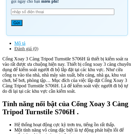
gọi ngay cho bạn
miễn phí!
Mô tả
Đánh giá (0)
Cổng Xoay 3 Càng Tripod Turnstile S706H là thiết bị kiểm soát ra
vào rất được ưa chuộng hiện nay. Thiết bị cổng xoay 3 càng chuyên
dụng để kiểm soát người đi bộ lắp đặt tại các khu vực. Như cửa
cổng ra vào tòa nhà, nhà máy sản xuất, bến cảng, nhà ga, khu vui
chơi, bể bơi, phòng tập… Mục đích của việc lắp đặt Cổng Xoay 3
Càng Tripod Turnstile S706H. Là để kiểm soát việc người đi bộ tự
do đi lại tại các khu vực cần kiểm soát.
Tính năng nổi bật của Cổng Xoay 3 Càng
Tripod Turnstile S706H .
Hệ thống hoạt động cực kỳ trơn tru, tiếng ồn rất thấp.
Một tính năng vô cùng đặc biệt là tự động phát hiện lỗi để