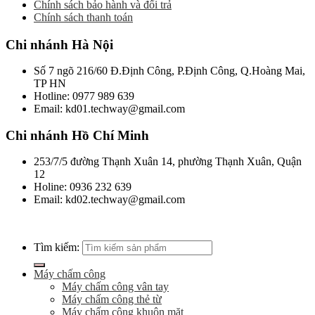
Chính sách bảo hành và đổi trả
Chính sách thanh toán
Chi nhánh Hà Nội
Số 7 ngõ 216/60 Đ.Định Công, P.Định Công, Q.Hoàng Mai,
TP HN
Hotline: 0977 989 639
Email: kd01.techway@gmail.com
Chi nhánh Hồ Chí Minh
253/7/5 đường Thạnh Xuân 14, phường Thạnh Xuân, Quận
12
Holine: 0936 232 639
Email: kd02.techway@gmail.com
Tìm kiếm:
Máy chấm công
Máy chấm công vân tay
Máy chấm công thẻ từ
Máy chấm công khuôn mặt