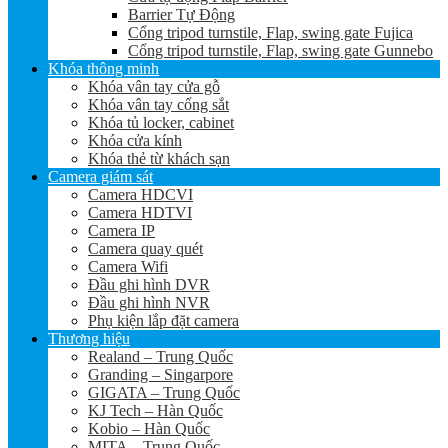
Barrier Tự Động
Cổng tripod turnstile, Flap, swing gate Fujica
Cổng tripod turnstile, Flap, swing gate Gunnebo
Khóa thông minh
Khóa vân tay cửa gỗ
Khóa vân tay cổng sắt
Khóa tủ locker, cabinet
Khóa cửa kính
Khóa thẻ từ khách sạn
Camera giám sát
Camera HDCVI
Camera HDTVI
Camera IP
Camera quay quét
Camera Wifi
Đầu ghi hình DVR
Đầu ghi hình NVR
Phụ kiện lắp đặt camera
Thương hiệu
Realand – Trung Quốc
Granding – Singarpore
GIGATA – Trung Quốc
KJ Tech – Hàn Quốc
Kobio – Hàn Quốc
MITA – Trung Quốc