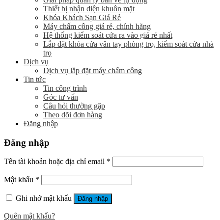
Thiết bị nhận diện khuôn mặt
Khóa Khách Sạn Giá Rẻ
Máy chấm công giá rẻ, chính hãng
Hệ thống kiểm soát cửa ra vào giá rẻ nhất
Lắp đặt khóa cửa vân tay phòng trọ, kiểm soát cửa nhà
trọ
Dịch vụ
Dịch vụ lắp đặt máy chấm công
Tin tức
Tin công trình
Góc tư vấn
Câu hỏi thường gặp
Theo dõi đơn hàng
Đăng nhập
Đăng nhập
Tên tài khoản hoặc địa chỉ email
*
Mật khẩu
*
Ghi nhớ mật khẩu
Đăng nhập
Quên mật khẩu?