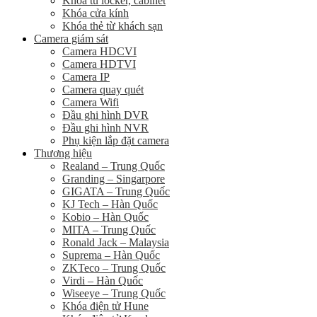
Khóa tủ locker, cabinet
Khóa cửa kính
Khóa thẻ từ khách sạn
Camera giám sát
Camera HDCVI
Camera HDTVI
Camera IP
Camera quay quét
Camera Wifi
Đầu ghi hình DVR
Đầu ghi hình NVR
Phụ kiện lắp đặt camera
Thương hiệu
Realand – Trung Quốc
Granding – Singarpore
GIGATA – Trung Quốc
KJ Tech – Hàn Quốc
Kobio – Hàn Quốc
MITA – Trung Quốc
Ronald Jack – Malaysia
Suprema – Hàn Quốc
ZKTeco – Trung Quốc
Virdi – Hàn Quốc
Wiseeye – Trung Quốc
Khóa điện tử Hune