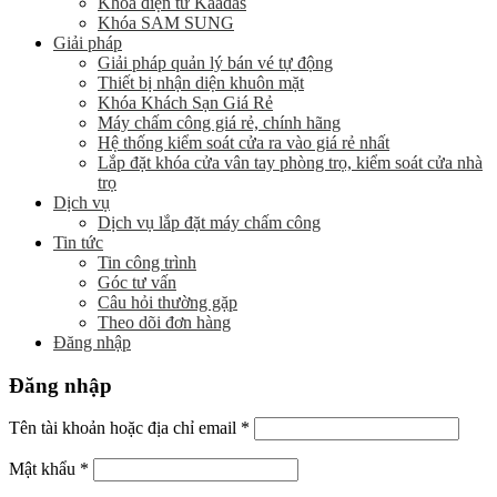
Khóa điện tử Kaadas
Khóa SAM SUNG
Giải pháp
Giải pháp quản lý bán vé tự động
Thiết bị nhận diện khuôn mặt
Khóa Khách Sạn Giá Rẻ
Máy chấm công giá rẻ, chính hãng
Hệ thống kiểm soát cửa ra vào giá rẻ nhất
Lắp đặt khóa cửa vân tay phòng trọ, kiểm soát cửa nhà
trọ
Dịch vụ
Dịch vụ lắp đặt máy chấm công
Tin tức
Tin công trình
Góc tư vấn
Câu hỏi thường gặp
Theo dõi đơn hàng
Đăng nhập
Đăng nhập
Tên tài khoản hoặc địa chỉ email
*
Mật khẩu
*