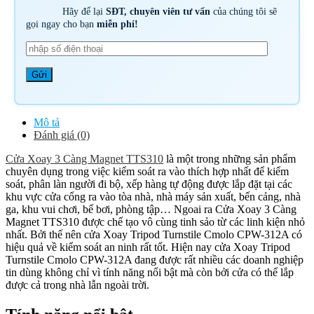
Hãy để lại
SĐT, chuyên viên tư vấn
của chúng tôi sẽ
gọi ngay cho bạn
miễn phí!
Mô tả
Đánh giá (0)
Cửa Xoay 3 Càng Magnet TTS310
là một trong những sản phẩm
chuyên dụng trong việc kiểm soát ra vào thích hợp nhất để kiểm
soát, phân làn người đi bộ, xếp hàng tự động được lắp đặt tại các
khu vực cửa cổng ra vào tòa nhà, nhà máy sản xuất, bến cảng, nhà
ga, khu vui chơi, bể bơi, phòng tập… Ngoai ra Cửa Xoay 3 Càng
Magnet TTS310 được chế tạo vô cùng tinh sảo từ các linh kiện nhỏ
nhất. Bởi thế nên cửa Xoay Tripod Turnstile Cmolo CPW-312A có
hiệu quả về kiểm soát an ninh rất tốt. Hiện nay cửa Xoay Tripod
Turnstile Cmolo CPW-312A đang được rất nhiều các doanh nghiệp
tin dùng không chỉ vì tính năng nổi bật mà còn bởi cửa có thể lắp
được cả trong nhà lẫn ngoài trời.