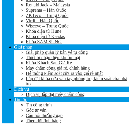
Ronald Jack – Malaysia
Suprema – Hàn Quốc
ZKTeco – Trung Quốc
Virdi – Hàn Quốc
Wiseeye – Trung Quốc
Khóa điện tử Hune
Khóa điện tử Kaadas
Khóa SAM SUNG
Giải pháp
Giải pháp quản lý bán vé tự động
Thiết bị nhận diện khuôn mặt
Khóa Khách Sạn Giá Rẻ
Máy chấm công giá rẻ, chính hãng
Hệ thống kiểm soát cửa ra vào giá rẻ nhất
Lắp đặt khóa cửa vân tay phòng trọ, kiểm soát cửa nhà
trọ
Dịch vụ
Dịch vụ lắp đặt máy chấm công
Tin tức
Tin công trình
Góc tư vấn
Câu hỏi thường gặp
Theo dõi đơn hàng