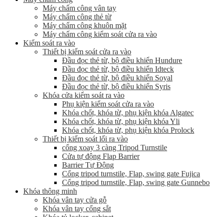
Máy chấm công vân tay
Máy chấm công thẻ từ
Máy chấm công khuôn mặt
Máy chấm công kiểm soát cửa ra vào
Kiểm soát ra vào
Thiết bị kiểm soát cửa ra vào
Đầu đọc thẻ từ, bộ điều khiển Hundure
Đầu đọc thẻ từ, bộ điều khiển Idteck
Đầu đọc thẻ từ, bộ điều khiển Soyal
Đầu đọc thẻ từ, bộ điều khiển Syris
Khóa cửa kiểm soát ra vào
Phụ kiện kiểm soát cửa ra vào
Khóa chốt, khóa từ, phụ kiện khóa Algatec
Khóa chốt, khóa từ, phụ kiện khóa Yli
Khóa chốt, khóa từ, phụ kiện khóa Prolock
Thiết bị kiểm soát lối ra vào
cổng xoay 3 càng Tripod Turnstile
Cửa tự động Flap Barrier
Barrier Tự Động
Cổng tripod turnstile, Flap, swing gate Fujica
Cổng tripod turnstile, Flap, swing gate Gunnebo
Khóa thông minh
Khóa vân tay cửa gỗ
Khóa vân tay cổng sắt