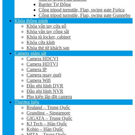
Barrier Tự Động
Cổng tripod turnstile, Flap, swing gate Fujica
Cổng tripod turnstile, Flap, swing gate Gunnebo
Khóa thông minh
Khóa vân tay cửa gỗ
Khóa vân tay cổng sắt
Khóa tủ locker, cabinet
Khóa cửa kính
Khóa thẻ từ khách sạn
Camera giám sát
Camera HDCVI
Camera HDTVI
Camera IP
Camera quay quét
Camera Wifi
Đầu ghi hình DVR
Đầu ghi hình NVR
Phụ kiện lắp đặt camera
Thương hiệu
Realand – Trung Quốc
Granding – Singarpore
GIGATA – Trung Quốc
KJ Tech – Hàn Quốc
Kobio – Hàn Quốc
MITA – Trung Quốc