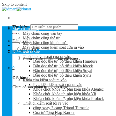
Skip to content
Tìm kiếm:
Máy chấm công
Máy chấm công vân tay
Máy chấm công thẻ từ
Đăng nhập
Máy chấm công khuôn mặt
Máy chấm công kiểm soát cửa ra vào
Giỏ hàng /
0
₫
0
Kiểm soát ra vào
Thiết bị kiểm soát cửa ra vào
Chưa có sản phẩm trong giỏ hàng.
Đầu đọc thẻ từ, bộ điều khiển Hundure
Đầu đọc thẻ từ, bộ điều khiển Idteck
0
Đầu đọc thẻ từ, bộ điều khiển Soyal
Đầu đọc thẻ từ, bộ điều khiển Syris
Giỏ hàng
Khóa cửa kiểm soát ra vào
Phụ kiện kiểm soát cửa ra vào
Chưa có sản phẩm trong giỏ hàng.
Khóa chốt, khóa từ, phụ kiện khóa Algatec
Khóa chốt, khóa từ, phụ kiện khóa Yli
Khóa chốt, khóa từ, phụ kiện khóa Prolock
Thiết bị kiểm soát lối ra vào
cổng xoay 3 càng Tripod Turnstile
Cửa tự động Flap Barrier