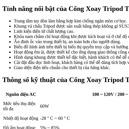
Tính năng nổi bật của Cổng Xoay Tripod T
Trung tâm tay đòn làm bằng hợp kim chống ngăn mòn cơ học.
Khung và chấu Tripod được sản xuất bằng thép không gỉ SUS
Linh kiện điện tử chất lượng cao.
Khóa nam châm chỉ hoạt động khi được kích hoạt và ở chế độ c
Ẩn đinh ốc vào trong thiết bị, an toàn hơn cho người dùng.
Biểu đồ hình ảnh trên thiết bị biểu thị quyền truy cập và hướng
Hoạt động êm ái, được thiết kế cho ứng dụng giao thông công 
Hình dạng khung được thiết kế đặc biệt, hành khách có thể dễ 
Cài đặt đầu đọc linh hoạt, khách hàng có thể dễ dàng tích hợp 
Giao diện điện tiêu chuẩn cho thiết bị của hãng khác.
Thông số kỹ thuật của Cổng Xoay Tripod T
Nguồn điện AC
100 ~ 120V / 200 ~
Mức tiêu thụ điện
60W
tối đa
Nhiệt độ hoạt động
-28 ° C ~ 60 ° C
Độ ẩm hoạt động:
5% ~ 85%