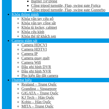
Barrier Tự Động
Cổng tripod turnstile, Flap, swing gate Fujica
Cổng tripod turnstile, Flap, swing gate Gunnebo
Khóa thông minh
Khóa vân tay cửa gỗ
Khóa vân tay cổng sắt
Khóa tủ locker, cabinet
Khóa cửa kính
Khóa thẻ từ khách sạn
Camera giám sát
Camera HDCVI
Camera HDTVI
Camera IP
Camera quay quét
Camera Wifi
Đầu ghi hình DVR
Đầu ghi hình NVR
Phụ kiện lắp đặt camera
Thương hiệu
Realand – Trung Quốc
Granding – Singarpore
GIGATA – Trung Quốc
KJ Tech – Hàn Quốc
Kobio – Hàn Quốc
MITA – Trung Quốc