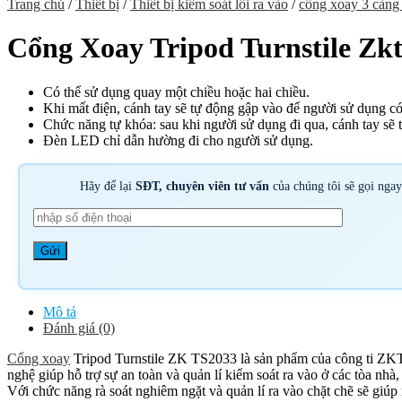
Trang chủ
/
Thiết bị
/
Thiết bị kiểm soát lối ra vào
/
cổng xoay 3 càng 
Cổng Xoay Tripod Turnstile Zk
Có thể sử dụng quay một chiều hoặc hai chiều.
Khi mất điện, cánh tay sẽ tự động gập vào để người sử dụng có 
Chức năng tự khóa: sau khi người sử dụng đi qua, cánh tay sẽ t
Đèn LED chỉ dẫn hường đi cho người sử dụng.
Hãy để lại
SĐT, chuyên viên tư vấn
của chúng tôi sẽ gọi nga
Mô tả
Đánh giá (0)
Cổng xoay
Tripod Turnstile ZK TS2033 là sản phẩm của công ti ZKTe
nghệ giúp hỗ trợ sự an toàn và quản lí kiểm soát ra vào ở các tòa nh
Với chức năng rà soát nghiêm ngặt và quản lí ra vào chặt chẽ sẽ giúp