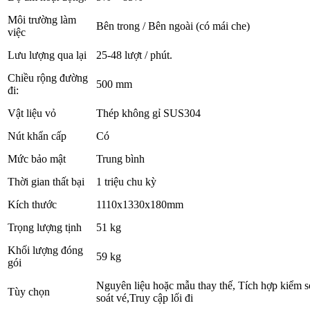
Môi trường làm
Bên trong / Bên ngoài (có mái che)
việc
Lưu lượng qua lại
25-48 lượt / phút.
Chiều rộng đường
500 mm
đi:
Vật liệu vỏ
Thép không gỉ SUS304
Nút khẩn cấp
Có
Mức bảo mật
Trung bình
Thời gian thất bại
1 triệu chu kỳ
Kích thước
1110x1330x180mm
Trọng lượng tịnh
51 kg
Khối lượng đóng
59 kg
gói
Nguyên liệu hoặc mẫu thay thế, Tích hợp kiểm s
Tùy chọn
soát vé,Truy cập lối đi