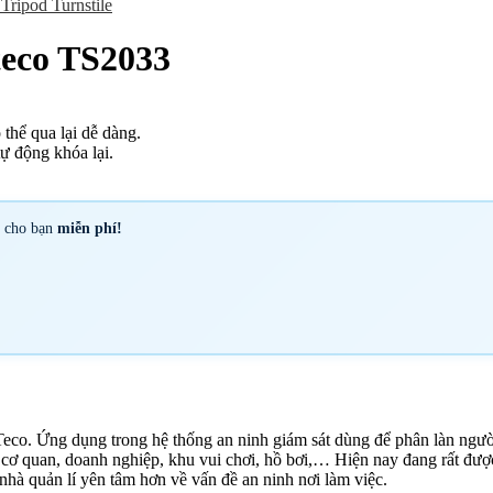
Tripod Turnstile
teco TS2033
thể qua lại dễ dàng.
ự động khóa lại.
y cho bạn
miễn phí!
co. Ứng dụng trong hệ thống an ninh giám sát dùng để phân làn người 
à, cơ quan, doanh nghiệp, khu vui chơi, hồ bơi,… Hiện nay đang rất đư
 nhà quản lí yên tâm hơn về vấn đề an ninh nơi làm việc.