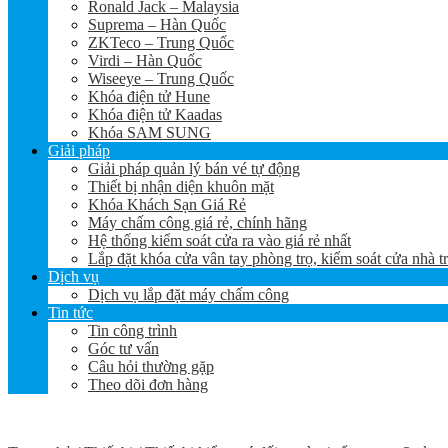
Ronald Jack – Malaysia
Suprema – Hàn Quốc
ZKTeco – Trung Quốc
Virdi – Hàn Quốc
Wiseeye – Trung Quốc
Khóa điện tử Hune
Khóa điện tử Kaadas
Khóa SAM SUNG
Giải pháp
Giải pháp quản lý bán vé tự động
Thiết bị nhận diện khuôn mặt
Khóa Khách Sạn Giá Rẻ
Máy chấm công giá rẻ, chính hãng
Hệ thống kiểm soát cửa ra vào giá rẻ nhất
Lắp đặt khóa cửa vân tay phòng trọ, kiểm soát cửa nhà t
Dịch vụ
Dịch vụ lắp đặt máy chấm công
Tin tức
Tin công trình
Góc tư vấn
Câu hỏi thường gặp
Theo dõi đơn hàng