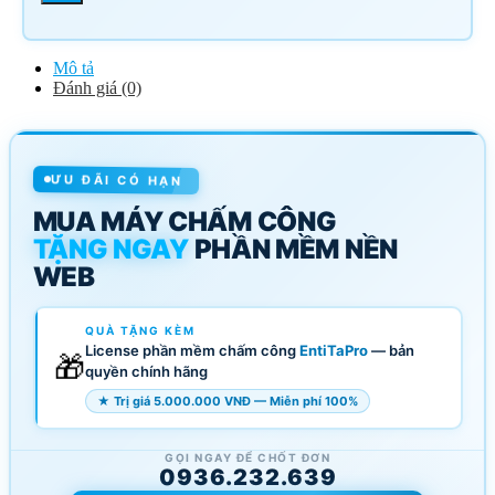
Mô tả
Đánh giá (0)
ƯU ĐÃI CÓ HẠN
MUA MÁY CHẤM CÔNG
TẶNG NGAY
PHẦN MỀM NỀN
WEB
QUÀ TẶNG KÈM
License phần mềm chấm công
EntiTaPro
— bản
🎁
quyền chính hãng
★ Trị giá 5.000.000 VNĐ — Miễn phí 100%
GỌI NGAY ĐỂ CHỐT ĐƠN
0936.232.639