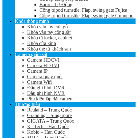
Barrier Tự Động
Cổng tripod turnstile, Flap, swing gate Fujica
Cổng tripod turnstile, Flap, swing gate Gunnebo
Khóa thông minh
Khóa vân tay cửa gỗ
Khóa vân tay cổng sắt
Khóa tủ locker, cabinet
Khóa cửa kính
Khóa thẻ từ khách sạn
Camera giám sát
Camera HDCVI
Camera HDTVI
Camera IP
Camera quay quét
Camera Wifi
Đầu ghi hình DVR
Đầu ghi hình NVR
Phụ kiện lắp đặt camera
Thương hiệu
Realand – Trung Quốc
Granding – Singarpore
GIGATA – Trung Quốc
KJ Tech – Hàn Quốc
Kobio – Hàn Quốc
MITA – Trung Quốc