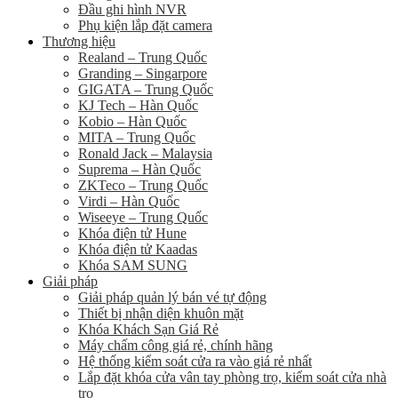
Đầu ghi hình NVR
Phụ kiện lắp đặt camera
Thương hiệu
Realand – Trung Quốc
Granding – Singarpore
GIGATA – Trung Quốc
KJ Tech – Hàn Quốc
Kobio – Hàn Quốc
MITA – Trung Quốc
Ronald Jack – Malaysia
Suprema – Hàn Quốc
ZKTeco – Trung Quốc
Virdi – Hàn Quốc
Wiseeye – Trung Quốc
Khóa điện tử Hune
Khóa điện tử Kaadas
Khóa SAM SUNG
Giải pháp
Giải pháp quản lý bán vé tự động
Thiết bị nhận diện khuôn mặt
Khóa Khách Sạn Giá Rẻ
Máy chấm công giá rẻ, chính hãng
Hệ thống kiểm soát cửa ra vào giá rẻ nhất
Lắp đặt khóa cửa vân tay phòng trọ, kiểm soát cửa nhà
trọ