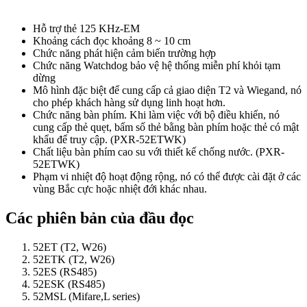
Hỗ trợ thẻ 125 KHz-EM
Khoảng cách đọc khoảng 8 ~ 10 cm
Chức năng phát hiện cảm biến trường hợp
Chức năng Watchdog bảo vệ hệ thống miễn phí khỏi tạm
dừng
Mô hình đặc biệt để cung cấp cả giao diện T2 và Wiegand, nó
cho phép khách hàng sử dụng linh hoạt hơn.
Chức năng bàn phím. Khi làm việc với bộ điều khiển, nó
cung cấp thẻ quẹt, bấm số thẻ bằng bàn phím hoặc thẻ có mật
khẩu để truy cập. (PXR-52ETWK)
Chất liệu bàn phím cao su với thiết kế chống nước. (PXR-
52ETWK)
Phạm vi nhiệt độ hoạt động rộng, nó có thể được cài đặt ở các
vùng Bắc cực hoặc nhiệt đới khác nhau.
Các phiên bản của đầu đọc
52ET (T2, W26)
52ETK (T2, W26)
52ES (RS485)
52ESK (RS485)
52MSL (Mifare,L series)