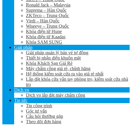
Ronald Jack – Malaysia
Suprema – Hàn Quốc
ZKTeco – Trung Quốc
Virdi – Hàn Quốc
Wiseeye – Trung Quốc
Khóa điện tử Hune
Khóa điện tử Kaadas
Khóa SAM SUNG
Giải pháp
Giải pháp quản lý bán vé tự động
Thiết bị nhận diện khuôn mặt
Khóa Khách Sạn Giá Rẻ
Máy chấm công giá rẻ, chính hãng
Hệ thống kiểm soát cửa ra vào giá rẻ nhất
Lắp đặt khóa cửa vân tay phòng trọ, kiểm soát cửa nhà
trọ
Dịch vụ
Dịch vụ lắp đặt máy chấm công
Tin tức
Tin công trình
Góc tư vấn
Câu hỏi thường gặp
Theo dõi đơn hàng