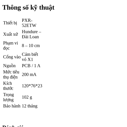
Thông số kỹ thuật
PXR-
Thiết bị
52ETW
Hundure –
Xuất xứ
Đài Loan
Phạm vi
8 – 10 cm
đọc
Cảm biết
Cổng vào
vỏ X1
Nguồn
PCB / 1 A
Mức tiêu
200 mA
thụ điện
Kích
120*76*23
thước
Trọng
102 g
lượng
Bảo hành
12 tháng