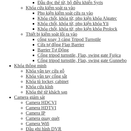
Đầu đọc thẻ từ, bộ điều khiển Syris
Khóa cửa kiểm soát ra vào
Phụ kiện kiểm soát cửa ra vào
Khóa chốt, khóa từ, phụ kiện khóa Algatec
Khóa chốt, khóa từ, phụ kiện khóa Yli
Khóa chốt, khóa từ, phụ kiện khóa Prolock
Thiết bị kiểm soát lối ra vào
cổng xoay 3 càng Tripod Turnstile
Cửa tự động Flap Barrier
Barrier Tự Động
Cổng tripod turnstile, Flap, swing gate Fujica
Cổng tripod turnstile, Flap, swing gate Gunnebo
Khóa thông minh
Khóa vân tay cửa gỗ
Khóa vân tay cổng sắt
Khóa tủ locker, cabinet
Khóa cửa kính
Khóa thẻ từ khách sạn
Camera giám sát
Camera HDCVI
Camera HDTVI
Camera IP
Camera quay quét
Camera Wifi
Đầu ghi hình DVR