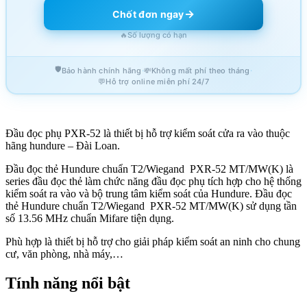
→
Chốt đơn ngay
🔥
Số lượng có hạn
🛡️
·
·
Bảo hành chính hãng
💸
Không mất phí theo tháng
💬
Hỗ trợ online miễn phí 24/7
Đầu đọc phụ PXR-52 là thiết bị hỗ trợ kiểm soát cửa ra vào thuộc
hãng hundure – Đài Loan.
Đầu đọc thẻ Hundure chuẩn T2/Wiegand PXR-52 MT/MW(K) là
series đầu đọc thẻ làm chức năng đầu đọc phụ tích hợp cho hệ thống
kiểm soát ra vào và bộ trung tâm kiểm soát của Hundure. Đầu đọc
thẻ Hundure chuẩn T2/Wiegand PXR-52 MT/MW(K) sử dụng tần
số 13.56 MHz chuẩn Mifare tiện dụng.
Phù hợp là thiết bị hỗ trợ cho giải pháp kiểm soát an ninh cho chung
cư, văn phòng, nhà máy,…
Tính năng nổi bật