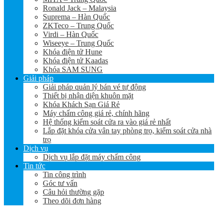
Ronald Jack – Malaysia
Suprema – Hàn Quốc
ZKTeco – Trung Quốc
Virdi – Hàn Quốc
Wiseeye – Trung Quốc
Khóa điện tử Hune
Khóa điện tử Kaadas
Khóa SAM SUNG
Giải pháp
Giải pháp quản lý bán vé tự động
Thiết bị nhận diện khuôn mặt
Khóa Khách Sạn Giá Rẻ
Máy chấm công giá rẻ, chính hãng
Hệ thống kiểm soát cửa ra vào giá rẻ nhất
Lắp đặt khóa cửa vân tay phòng trọ, kiểm soát cửa nhà
trọ
Dịch vụ
Dịch vụ lắp đặt máy chấm công
Tin tức
Tin công trình
Góc tư vấn
Câu hỏi thường gặp
Theo dõi đơn hàng