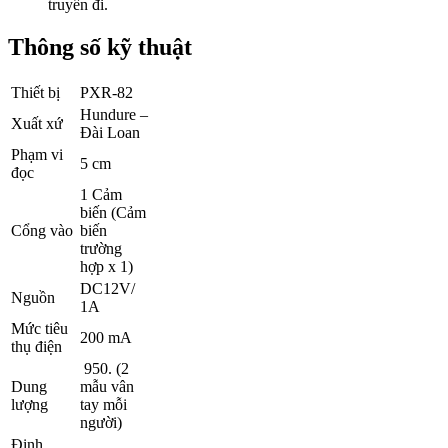
truyền đi.
Thông số kỹ thuật
Thiết bị
PXR-82
Hundure –
Xuất xứ
Đài Loan
Phạm vi
5 cm
đọc
1 Cảm
biến (Cảm
Cổng vào
biến
trường
hợp x 1)
DC12V/
Nguồn
1A
Mức tiêu
200 mA
thụ điện
950. (2
Dung
mẫu vân
lượng
tay mỗi
người)
Định