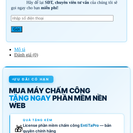
Hãy để lại
SĐT, chuyên viên tư vấn
của chúng tôi sẽ
gọi ngay cho bạn
miễn phí!
Mô tả
Đánh giá (0)
ƯU ĐÃI CÓ HẠN
MUA MÁY CHẤM CÔNG
TẶNG NGAY
PHẦN MỀM NỀN
WEB
QUÀ TẶNG KÈM
License phần mềm chấm công
EntiTaPro
— bản
🎁
quyền chính hãng