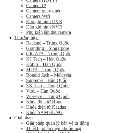
Camera HDTVI
Camera IP
Camera quay quét
Camera Wifi
Đầu ghi hình DVR
Đầu ghi hình NVR
Phụ kiện lắp đặt camera
Thương hiệu
Realand – Trung Quốc
Granding – Singarpore
GIGATA – Trung Quốc
KJ Tech – Hàn Quốc
Kobio – Hàn Quốc
MITA – Trung Quốc
Ronald Jack – Malaysia
Suprema – Hàn Quốc
ZKTeco – Trung Quốc
Virdi – Hàn Quốc
Wiseeye – Trung Quốc
Khóa điện tử Hune
Khóa điện tử Kaadas
Khóa SAM SUNG
Giải pháp
Giải pháp quản lý bán vé tự động
Thiết bị nhận diện khuôn mặt