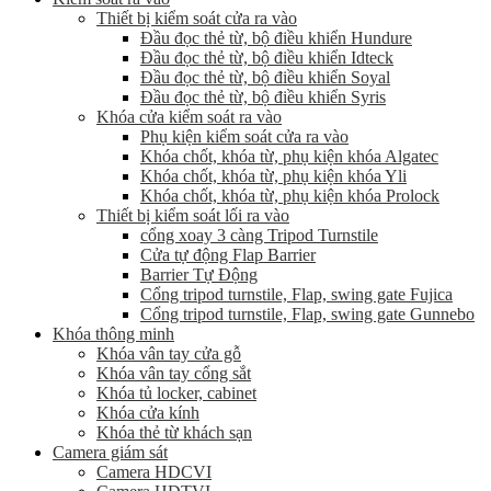
Thiết bị kiểm soát cửa ra vào
Đầu đọc thẻ từ, bộ điều khiển Hundure
Đầu đọc thẻ từ, bộ điều khiển Idteck
Đầu đọc thẻ từ, bộ điều khiển Soyal
Đầu đọc thẻ từ, bộ điều khiển Syris
Khóa cửa kiểm soát ra vào
Phụ kiện kiểm soát cửa ra vào
Khóa chốt, khóa từ, phụ kiện khóa Algatec
Khóa chốt, khóa từ, phụ kiện khóa Yli
Khóa chốt, khóa từ, phụ kiện khóa Prolock
Thiết bị kiểm soát lối ra vào
cổng xoay 3 càng Tripod Turnstile
Cửa tự động Flap Barrier
Barrier Tự Động
Cổng tripod turnstile, Flap, swing gate Fujica
Cổng tripod turnstile, Flap, swing gate Gunnebo
Khóa thông minh
Khóa vân tay cửa gỗ
Khóa vân tay cổng sắt
Khóa tủ locker, cabinet
Khóa cửa kính
Khóa thẻ từ khách sạn
Camera giám sát
Camera HDCVI