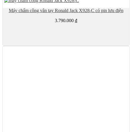
Máy chấm công vân tay Ronald Jack X928-C có pin lưu điện
3.790.000
₫