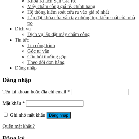
Khóa Khách Sạn Giá Rẻ
Máy chấm công giá rẻ, chính hãng
Hệ thống kiểm soát cửa ra vào giá rẻ nhất
Lắp đặt khóa cửa vân tay phòng trọ, kiểm soát cửa nhà
trọ
Dịch vụ
Dịch vụ lắp đặt máy chấm công
Tin tức
Tin công trình
Góc tư vấn
Câu hỏi thường gặp
Theo dõi đơn hàng
Đăng nhập
Đăng nhập
Tên tài khoản hoặc địa chỉ email
*
Mật khẩu
*
Ghi nhớ mật khẩu
Đăng nhập
Quên mật khẩu?
Đăng ký