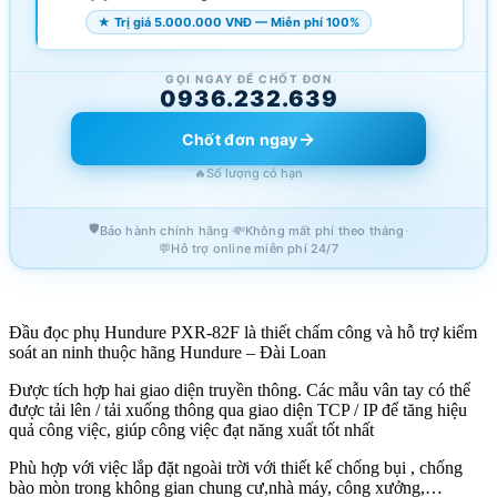
★ Trị giá 5.000.000 VNĐ — Miễn phí 100%
GỌI NGAY ĐỂ CHỐT ĐƠN
0936.232.639
→
Chốt đơn ngay
🔥
Số lượng có hạn
🛡️
·
·
Bảo hành chính hãng
💸
Không mất phí theo tháng
💬
Hỗ trợ online miễn phí 24/7
Đầu đọc phụ Hundure PXR-82F là thiết chấm công và hỗ trợ kiểm
soát an ninh thuộc hãng Hundure – Đài Loan
Được tích hợp hai giao diện truyền thông. Các mẫu vân tay có thể
được tải lên / tải xuống thông qua giao diện TCP / IP để tăng hiệu
quả công việc, giúp công việc đạt năng xuất tốt nhất
Phù hợp với việc lắp đặt ngoài trời với thiết kế chống bụi , chống
bào mòn trong không gian chung cư,nhà máy, công xưởng,…