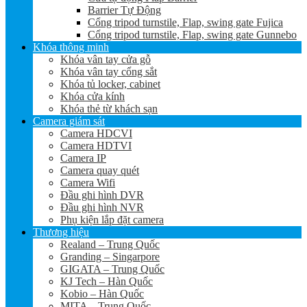
Barrier Tự Động
Cổng tripod turnstile, Flap, swing gate Fujica
Cổng tripod turnstile, Flap, swing gate Gunnebo
Khóa thông minh
Khóa vân tay cửa gỗ
Khóa vân tay cổng sắt
Khóa tủ locker, cabinet
Khóa cửa kính
Khóa thẻ từ khách sạn
Camera giám sát
Camera HDCVI
Camera HDTVI
Camera IP
Camera quay quét
Camera Wifi
Đầu ghi hình DVR
Đầu ghi hình NVR
Phụ kiện lắp đặt camera
Thương hiệu
Realand – Trung Quốc
Granding – Singarpore
GIGATA – Trung Quốc
KJ Tech – Hàn Quốc
Kobio – Hàn Quốc
MITA – Trung Quốc