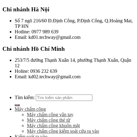
Chi nhánh Hà Nội
Số 7 ngõ 216/60 Đ.Định Công, P.Định Công, Q.Hoàng Mai,
TP HN
Hotline: 0977 989 639
Email: kd01.techway@gmail.com
Chi nhánh Hồ Chí Minh
253/7/5 đường Thạnh Xuân 14, phường Thạnh Xuân, Quận
12
Holine: 0936 232 639
Email: kd02.techway@gmail.com
Tìm kiếm:
Máy chấm công
Máy chấm công vân tay
Máy chấm công thẻ từ
Máy chấm công khuôn mặt
Máy chấm công kiểm soát cửa ra vào
Kiểm soát ra vào