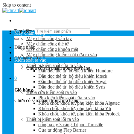
Skip to content
Tìm kiếm:
Máy chấm công
Máy chấm công vân tay
Máy chấm công thẻ từ
Đăng nhập
Máy chấm công khuôn mặt
Máy chấm công kiểm soát cửa ra vào
Giỏ hàng /
0
₫
0
Kiểm soát ra vào
Thiết bị kiểm soát cửa ra vào
Chưa có sản phẩm trong giỏ hàng.
Đầu đọc thẻ từ, bộ điều khiển Hundure
Đầu đọc thẻ từ, bộ điều khiển Idteck
0
Đầu đọc thẻ từ, bộ điều khiển Soyal
Đầu đọc thẻ từ, bộ điều khiển Syris
Giỏ hàng
Khóa cửa kiểm soát ra vào
Phụ kiện kiểm soát cửa ra vào
Chưa có sản phẩm trong giỏ hàng.
Khóa chốt, khóa từ, phụ kiện khóa Algatec
Khóa chốt, khóa từ, phụ kiện khóa Yli
Khóa chốt, khóa từ, phụ kiện khóa Prolock
Thiết bị kiểm soát lối ra vào
cổng xoay 3 càng Tripod Turnstile
Cửa tự động Flap Barrier