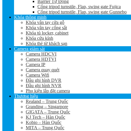
Barrier Tự Động
Cổng tripod turnstile, Flap, swing gate Fujica
Cổng tripod turnstile, Flap, swing gate Gunnebo
Khóa thông minh
Khóa vân tay cửa gỗ
Khóa vân tay cổng sắt
Khóa tủ locker, cabinet
Khóa cửa kính
Khóa thẻ từ khách sạn
Camera giám sát
Camera HDCVI
Camera HDTVI
Camera IP
Camera quay quét
Camera Wifi
Đầu ghi hình DVR
Đầu ghi hình NVR
Phụ kiện lắp đặt camera
Thương hiệu
Realand – Trung Quốc
Granding – Singarpore
GIGATA – Trung Quốc
KJ Tech – Hàn Quốc
Kobio – Hàn Quốc
MITA – Trung Quốc