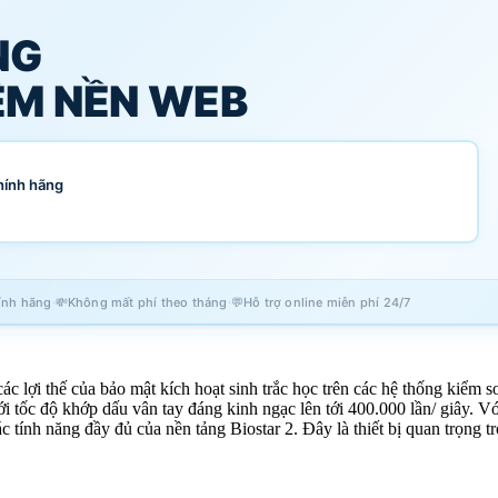
NG
M NỀN WEB
hính hãng
·
·
ính hãng
💸
Không mất phí theo tháng
💬
Hỗ trợ online miễn phí 24/7
 lợi thế của bảo mật kích hoạt sinh trắc học trên các hệ thống kiểm soá
 tốc độ khớp dấu vân tay đáng kinh ngạc lên tới 400.000 lần/ giây. Vớ
ác tính năng đầy đủ của nền tảng Biostar 2. Đây là thiết bị quan trọng 