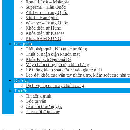
Ronald Jack – Malaysia
Suprema – Hàn Quốc
ZKTeco – Trung Quốc
Virdi – Hàn Quốc
Wiseeye – Trung Quốc
Khóa điện tử Hune
Khóa điện tử Kaadas
Khóa SAM SUNG
Giải pháp
Giải pháp quản lý bán vé tự động
Thiết bị nhận diện khuôn mặt
Khóa Khách Sạn Giá Rẻ
Máy chấm công giá rẻ, chính hãng
Hệ thống kiểm soát cửa ra vào giá rẻ nhất
Lắp đặt khóa cửa vân tay phòng trọ, kiểm soát cửa nhà t
Dịch vụ
Dịch vụ lắp đặt máy chấm công
Tin tức
Tin công trình
Góc tư vấn
Câu hỏi thường gặp
Theo dõi đơn hàng