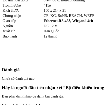
Độ ẩm hoạt động
0% ~ 80%, non-condensing
Trọng lượng
415g
Kích thước
150 x 214 x 21
Chứng nhận
CE, KC, RoHS, REACH, WEEE
Giao tiếp
Ethernet,RS-485, Wiegand 4ch
Nguồn
DC 12 V
Xuất xứ
Hàn Quốc
Bảo hành
12 tháng
Đánh giá
Chưa có đánh giá nào.
Hãy là người đầu tiên nhận xét “Bộ điều khiển trun
Bạn phải
đăng nhập
để đăng bài đánh giá.