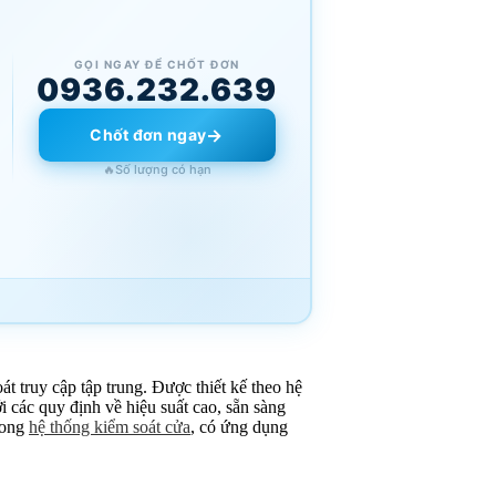
GỌI NGAY ĐỂ CHỐT ĐƠN
0936.232.639
→
Chốt đơn ngay
🔥
Số lượng có hạn
t truy cập tập trung. Được thiết kế theo hệ
i các quy định về hiệu suất cao, sẵn sàng
trong
hệ thống kiểm soát cửa
, có ứng dụng