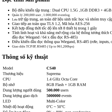
Bộ điều khiển tập trung : Dual CPU 1.5G ,1GB DDR3 + 4GB
Quản lý 200,000 user , 1.000,000 eventlog.
trữ tập trung, an toàn dữ liệu sinh trắc học và nhóm truy cậ
Lưu
Giao tiếp an toàn qua TLS 1.2, Mã hóa AES-256
Kết hợp đồng thời tốc độ lên tới 8 thiết bị trong 1 giây
Tính linh hoạt và khả năng mở rộng của hệ thống tương thích 
đầu đọc Wiegand / 64 x đầu đọc RS-485)
Điều khiển đầu đọc thông qua Wiegand, RS-485 (rơle, inputs,
Giao diện TCP/IP, RS485
( Up to 961,200bps)
Thông số kỹ thuật
Model
CS40
Thương hiệu
Suprema
CPU
1.4 GHz Octa Core
Bộ nhớ
8GB Flash + 1GB RAM
Dung lượng người dùng
500.000
users
Dung lượng giao dịch
5000000
events
LED
Multi-Color
Nhiệt độ hoạt động
0°C ~ 50°C