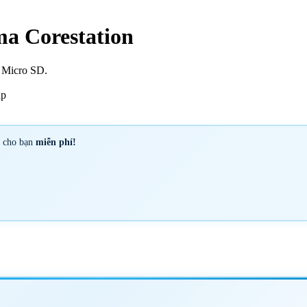
ma Corestation
 Micro SD.
ập
y cho bạn
miễn phí!