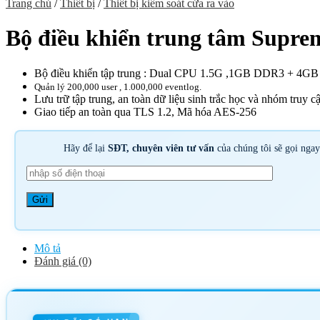
Trang chủ
/
Thiết bị
/
Thiết bị kiểm soát cửa ra vào
Bộ điều khiển trung tâm Supre
Bộ điều khiển tập trung : Dual CPU 1.5G ,1GB DDR3 + 4GB
Quản lý 200,000 user , 1.000,000 eventlog.
Lưu trữ tập trung, an toàn dữ liệu sinh trắc học và nhóm truy c
Giao tiếp an toàn qua TLS 1.2, Mã hóa AES-256
Hãy để lại
SĐT, chuyên viên tư vấn
của chúng tôi sẽ gọi nga
Mô tả
Đánh giá (0)