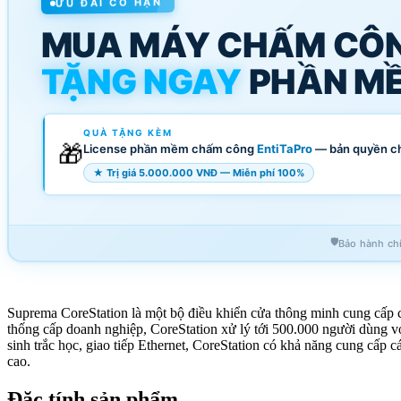
ƯU ĐÃI CÓ HẠN
MUA MÁY CHẤM CÔ
TẶNG NGAY
PHẦN MỀ
QUÀ TẶNG KÈM
🎁
License phần mềm chấm công
EntiTaPro
— bản quyền c
★ Trị giá 5.000.000 VNĐ — Miễn phí 100%
🛡️
Bảo hành ch
Suprema CoreStation là một bộ điều khiển cửa thông minh cung cấp các
thống cấp doanh nghiệp, CoreStation xử lý tới 500.000 người dùng với
sinh trắc học, giao tiếp Ethernet, CoreStation có khả năng cung cấp c
cao.
Đặc tính sản phẩm